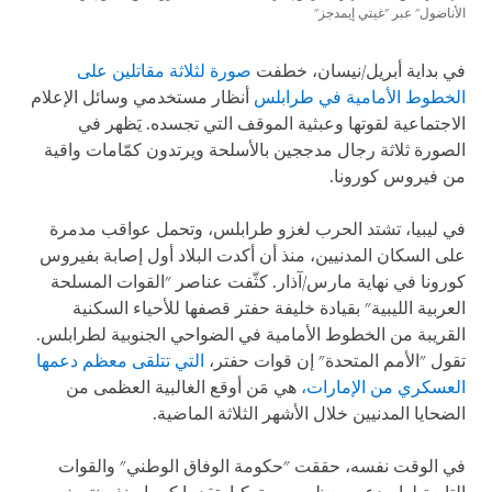
الأناضول" عبر "غيتي إيمدجز"
في بداية أبريل/نيسان، خطفت
صورة لثلاثة مقاتلين على
الخطوط الأمامية في طرابلس
أنظار مستخدمي وسائل الإعلام
الاجتماعية لقوتها وعبثية الموقف التي تجسده. يَظهر في
الصورة ثلاثة رجال مدججين بالأسلحة ويرتدون كمّامات واقية
من فيروس كورونا.
في ليبيا، تشتد الحرب لغزو طرابلس، وتحمل عواقب مدمرة
على السكان المدنيين، منذ أن أكدت البلاد أول إصابة بفيروس
كورونا في نهاية مارس/آذار. كثّفت عناصر "القوات المسلحة
العربية الليبية" بقيادة خليفة حفتر قصفها للأحياء السكنية
القريبة من الخطوط الأمامية في الضواحي الجنوبية لطرابلس.
تقول "الأمم المتحدة" إن قوات حفتر،
التي تتلقى معظم دعمها
العسكري من الإمارات،
هي مَن أوقع الغالبية العظمى من
الضحايا المدنيين خلال الأشهر الثلاثة الماضية.
في الوقت نفسه، حققت "حكومة الوفاق الوطني" والقوات