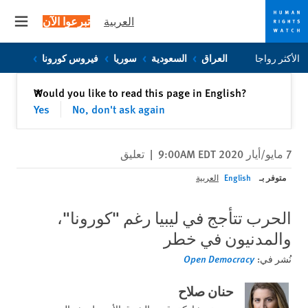
العربية
تبرعوا الآن
 menu
Skip
Skip
الأكثر رواجا
العراق
السعودية
سوريا
فيروس كورونا
to
to
cookie
main
إغلاق
Would you like to read this page in English?
✕
content
privacy
Yes
No, don't ask again
notice
7 مايو/أيار 2020 9:00AM EDT
|
تعليق
متوفر بـ
English
العربية
الحرب تتأجج في ليبيا رغم "كورونا"،
والمدنيون في خطر
نُشر في:
Open Democracy
حنان صلاح