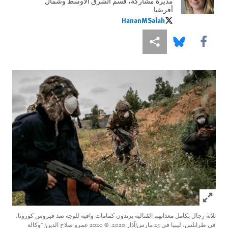
مديرة مشاركة، قسم الشرق الأوسط وشمال
أفريقيا
HananMSalah
HananMSalah
Share this via Facebook
Share this via مشاركة
Share this via Bluesky
Click to expand Image
ثلاثة رجال بكامل معداتهم القتالية يرتدون كمامات واقية للوجه ضد فيروس كورونا،
في طرابلس، ليبيا في 25 مارس/آذار 2020.
© 2020 عمرو صلاح الدين/ "وكالة