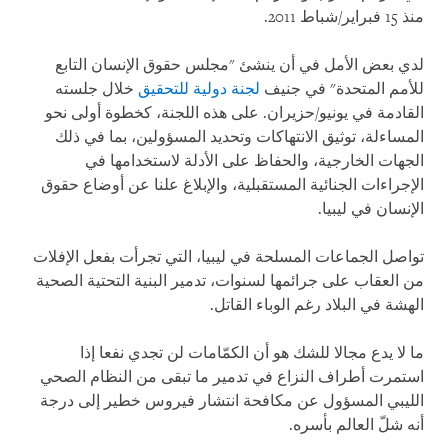
منذ 15 فبراير/شباط 2011.
لدي بعض الأمل في أن ينشئ "مجلس حقوق الإنسان التابع
للأمم المتحدة" في جنيف
لجنة دولية للتحقيق
خلال جلسته
القادمة في يونيو/حزيران. على هذه اللجنة، كخطوة أولى نحو
المساءلة، توثيق الانتهاكات وتحديد المسؤولين، بما في ذلك
الجهات الخارجية، والحفاظ على الأدلة لاستخدامها في
الإجراءات الجنائية المستقبلية، والإبلاغ علنا عن أوضاع حقوق
الإنسان في ليبيا.
تواصل الجماعات المسلحة في ليبيا، التي تجرأت بفعل الإفلات
من العقاب على جرائمها لسنوات، تدمير البنية التحتية الصحية
الهشة في البلاد رغم الوباء القاتل.
ما لا يدع مجالا للشك هو أن الكمّامات لن تجدي نفعا إذا
استمرت أطراف النزاع في تدمير ما تبقى من النظام الصحي
الليبي المسؤول عن مكافحة انتشار فيروس خطير إلى درجة
أنه شلّ العالم بأسره.