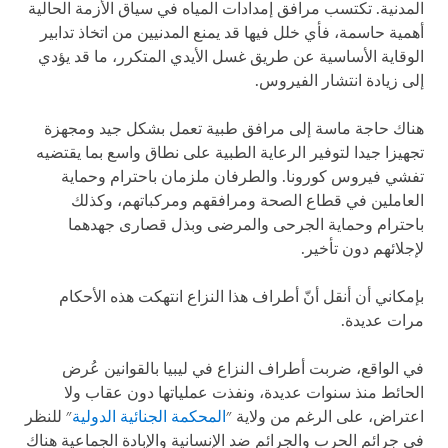
المدنية. تكتسب مرافق إمدادات المياه في سياق الأزمة الحالية
أهمية حاسمة، فأي خلل فيها قد يمنع المدنيين من اتخاذ تدابير
الوقاية الأساسية عن طريق غسل الأيدي المتكرر، ما قد يؤدي
إلى زيادة انتشار الفيروس.
هناك حاجة ماسة إلى مرافق طبية تعمل بشكل جيد ومجهزة
تجهيزا جيدا لتوفير الرعاية الطبية على نطاق واسع بما يقتضيه
تفشي فيروس كورونا. والطرفان ملزمان باحترام وحماية
العاملين في قطاع الصحة ومرافقهم ومركباتهم، وكذلك
باحترام وحماية الجرحى والمرضى وبذل قصارى جهدهما
لإجلائهم دون تأخير.
بإمكاني أن أنقل أنّ أطراف هذا النزاع انتهكت هذه الأحكام
مرات عديدة.
في الواقع، ضربت أطراف النزاع في ليبيا بالقوانين عُرض
الحائط منذ سنوات عديدة، ونفذت عملياتها دون عقاب ولا
اعتراض، على الرغم من ولاية "
المحكمة الجنائية الدولية
" للنظر
في جرائم الحرب والجرائم ضد الإنسانية والإبادة الجماعية هناك