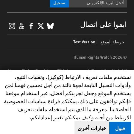
تسجيل
gram
ouTube
Facebook
BlueSky
X
ابقوا على اتصال
Footer
خريطة الموقع
Text Version
menu
© 2026 Human Rights Watch
Human Rights Watch
| 350 Fifth Avenue, 34th Floor | New York,
NY
Human Rights Watch cookie preferences
نستخدم ملفات تعريف الارتباط (كوكيز)، وتقنيات التتبع،
10118-3299
USA
|
t
1.212.290.4700
وأدوات التحليل التابعة لجهة ثالثة من أجل تحسين فهمنا لمن
Human Rights Watch
is a 501(C)(3) nonprofit registered in the US
يستخدم الموقع وجعل تجربتكم أفضل. عبر استخدام موقعنا
under EIN: 13-2875808
فإنكم توافقون على ذلك. يمكنكم قراءة سياسات الخصوصية
الخاصة بنا لمعرفة ما الذي يتم استخدام ملفات تعريف
الارتباط من أجله وكيف يمكنكم تغيير إعداداتكم.
خيارات أخرى
قبول