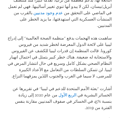
التابعة لها، بدعم معظمه من تركيا، تقدما كبيرا منذ منتصف
أبريل/نيسان، لكن لا يبدو أنها تنوي تغيير أساليبها. فهي لم تعمل
في الماضي على التحقق من
عدم وجود مدنيين
بالقرب من
المنشآت العسكرية التي استهدفتها، ما يزيد الخطر على
المدنيين.
ساهمت هذه الهجمات بدفع "منظمة الصحة العالمية" إلى إدراج
ليبيا على لائحة الدول المعرضة لخطر شديد من فيروس
كورونا. قالت المنظمة إن قدرات ليبيا للكشف عن الفيروس
والاستجابة له ضعيفة. هناك خطر كبير يتمثل في احتمال انهيار
النظام الصحي بشكل كامل وسريع في حال انتشار المرض في
ليبيا. لن تتمكن السلطات من التعامل مع الأعداد الكبيرة
للمرضى، لا سيما في الغرب والجنوب اللذَين يمزقهما النزاع.
أشارت "بعثة الأمم المتحدة للدعم في ليبيا" في تقريرها عن
الخسائر البشرية في
الربع الأول
من عام 2020 إلى زيادة
بنسبة %45 في الخسائر في صفوف المدنيين مقارنة بنفس
الفترة من 2019.