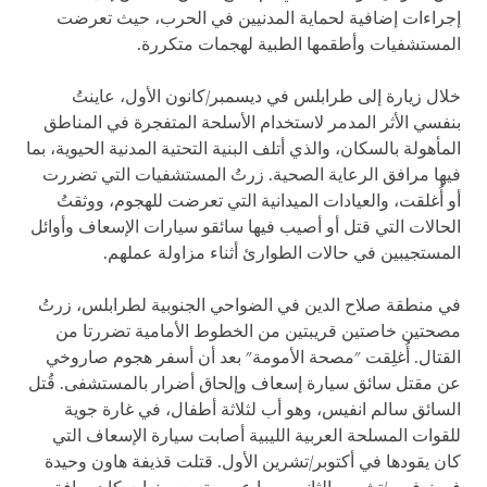
إجراءات إضافية لحماية المدنيين في الحرب، حيث تعرضت
المستشفيات وأطقمها الطبية لهجمات متكررة.
خلال زيارة إلى طرابلس في ديسمبر/كانون الأول، عاينتُ
بنفسي الأثر المدمر لاستخدام الأسلحة المتفجرة في المناطق
المأهولة بالسكان، والذي أتلف البنية التحتية المدنية الحيوية، بما
فيها مرافق الرعاية الصحية. زرتُ المستشفيات التي تضررت
أو أُغلقت، والعيادات الميدانية التي تعرضت للهجوم، ووثقتُ
الحالات التي قتل أو أصيب فيها سائقو سيارات الإسعاف وأوائل
المستجيبين في حالات الطوارئ أثناء مزاولة عملهم.
في منطقة صلاح الدين في الضواحي الجنوبية لطرابلس، زرتُ
مصحتين خاصتين قريبتين من الخطوط الأمامية تضررتا من
القتال. أُغلِقت "مصحة الأمومة" بعد أن أسفر هجوم صاروخي
عن مقتل سائق سيارة إسعاف وإلحاق أضرار بالمستشفى. قُتل
السائق سالم انفيس، وهو أب لثلاثة أطفال، في غارة جوية
للقوات المسلحة العربية الليبية أصابت سيارة الإسعاف التي
كان يقودها في أكتوبر/تشرين الأول. قتلت قذيفة هاون وحيدة