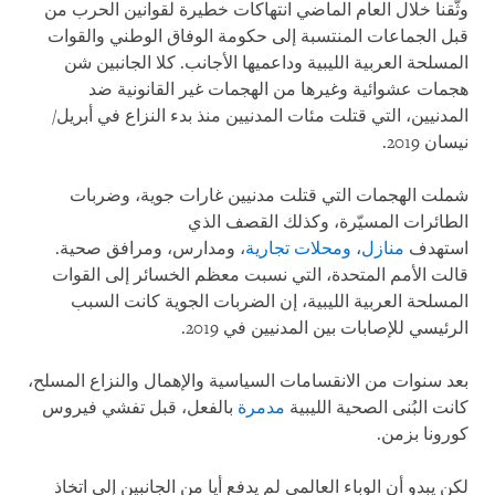
وثّقنا خلال العام الماضي انتهاكات خطيرة لقوانين الحرب من
قبل الجماعات المنتسبة إلى حكومة الوفاق الوطني والقوات
المسلحة العربية الليبية وداعميها الأجانب. كلا الجانبين شن
هجمات عشوائية وغيرها من الهجمات غير القانونية ضد
المدنيين، التي قتلت مئات المدنيين منذ بدء النزاع في أبريل/
نيسان 2019.
شملت الهجمات التي قتلت مدنيين غارات جوية، وضربات
الطائرات المسيّرة، وكذلك القصف الذي
استهدف
منازل
،
ومحلات تجارية
، ومدارس، ومرافق صحية.
قالت الأمم المتحدة، التي نسبت معظم الخسائر إلى القوات
المسلحة العربية الليبية، إن الضربات الجوية كانت السبب
الرئيسي للإصابات بين المدنيين في 2019.
بعد سنوات من الانقسامات السياسية والإهمال والنزاع المسلح،
كانت البُنى الصحية الليبية
مدمرة
بالفعل، قبل تفشي فيروس
كورونا بزمن.
لكن يبدو أن الوباء العالمي لم يدفع أيا من الجانبين إلى اتخاذ