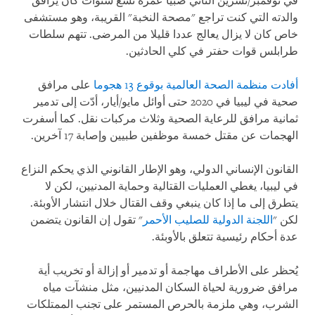
في نوفمبر/تشرين الثاني صبيا عمره تسع سنوات كان يرافق
والدته التي كنت تراجع "مصحة النخبة" القريبة، وهو مستشفى
خاص كان لا يزال يعالج عددا قليلا من المرضى. تتهم سلطات
طرابلس قوات حفتر في كلي الحادثين.
أفادت منظمة الصحة العالمية بوقوع 13 هجوما
على مرافق
صحية في ليبيا في 2020 حتى أوائل مايو/أيار، أدّت إلى تدمير
ثمانية مرافق للرعاية الصحية وثلاث مركبات نقل. كما أسفرت
الهجمات عن مقتل خمسة موظفين طبيين وإصابة 17 آخرين.
القانون الإنساني الدولي، وهو الإطار القانوني الذي يحكم النزاع
في ليبيا، يغطي العمليات القتالية وحماية المدنيين، لكن لا
يتطرق إلى ما إذا كان ينبغي وقف القتال خلال انتشار الأوبئة.
لكن "
اللجنة الدولية للصليب الأحمر
" تقول إن القانون يتضمن
عدة أحكام رئيسية تتعلق بالأوبئة.
يُحظر على الأطراف مهاجمة أو تدمير أو إزالة أو تخريب أية
مرافق ضرورية لحياة السكان المدنيين، مثل منشآت مياه
الشرب، وهي ملزمة بالحرص المستمر على تجنب الممتلكات