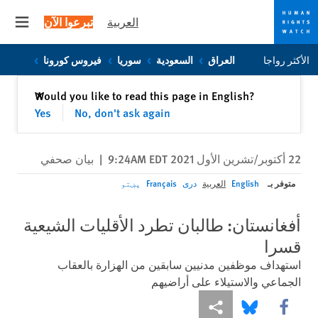
العربية
تبرعوا الآن
 menu
Skip
Skip
الأكثر رواجا
العراق
السعودية
سوريا
فيروس كورونا
to
to
cookie
main
إغلاق
Would you like to read this page in English?
✕
content
privacy
Yes
No, don't ask again
notice
22 أكتوبر/تشرين الأول 2021 9:24AM EDT
|
بيان صحفي
متوفر بـ
English
العربية
دری
Français
پښتو
أفغانستان: طالبان تطرد الأقليات الشيعية
قسرا
استهداف موظفين مدنيين سابقين من الهزارة بالعقاب
الجماعي والاستيلاء على أراضيهم
Share this via Facebook
Share this via مشاركة
Share this via Bluesky