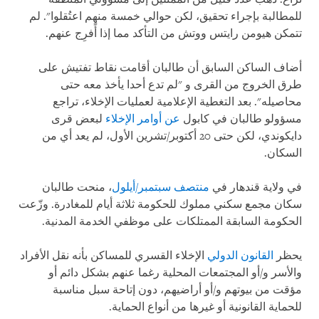
للمطالبة بإجراء تحقيق، لكن حوالي خمسة منهم اعتُقلوا". لم
تتمكن هيومن رايتس ووتش من التأكد مما إذا أًفرِج عنهم.
أضاف الساكن السابق أن طالبان أقامت نقاط تفتيش على
طرق الخروج من القرى و "لم تدع أحدا يأخذ معه حتى
محاصيله". بعد التغطية الإعلامية لعمليات الإخلاء، تراجع
مسؤولو طالبان في كابول
عن أوامر الإخلاء
لبعض قرى
دايكوندي، لكن حتى 20 أكتوبر/تشرين الأول، لم يعد أي من
السكان.
في ولاية قندهار في
منتصف سبتمبر/أيلول
، منحت طالبان
سكان مجمع سكني مملوك للحكومة ثلاثة أيام للمغادرة. وزّعت
الحكومة السابقة الممتلكات على موظفي الخدمة المدنية.
يحظر
القانون الدولي
الإخلاء القسري للمساكن بأنه نقل الأفراد
والأسر و/أو المجتمعات المحلية رغما عنهم بشكل دائم أو
مؤقت من بيوتهم و/أو أراضيهم، دون إتاحة سبل مناسبة
للحماية القانونية أو غيرها من أنواع الحماية.