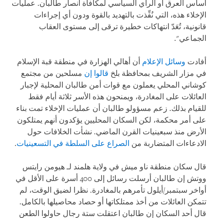
أساس العرق أو الرأي السياسي لمكافأة أنصار طالبان. عمليات
الإخلاء هذه، التي نُفِّذت بالتهديد بالقوة ودون أي إجراءات
قانونية، تُعَدّ انتهاكات خطيرة ترقى إلى مستوى العقاب
الجماعي".
أفادت
وسائل الإعلام
أن أهالي الهزارة في منطقة قبة الإسلام
في مزار الشريف بمحافظة بلخ
قالوا إن
مسلحين من مجتمع
كوشاني المحلي يعملون مع قوات أمن طالبان المحلية لإجبار
العائلات على المغادرة، ويمنحون هذه الأسر ثلاثة أيام فقط
للقيام بذلك. زعم مسؤولو طالبان أن عمليات الإخلاء تمت بناء
على أمر محكمة، لكن السكان المحليين يؤكدون أنهم يمتلكون
الأرض منذ سبعينيات القرن الماضي. نشأت الخلافات حول
الادعاءات المتضاربة من
الصراع على السلطة في التسعينيات
.
قال سكان منطقة ناو ميش في ولاية هلمند لـ هيومن رايتس
ووتش إن طالبان أرسلت رسائل إلى 400 أسرة على الأقل في
أواخر سبتمبر/أيلول تأمرهم بالمغادرة. نظرا لضيق الوقت، لم
تتمكن العائلات من أخذ ممتلكاتها أو حصاد محاصيلها بالكامل.
قال أحد السكان إن طالبان اعتقلت ستة رجال حاولوا الطعن