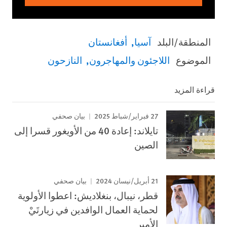
المنطقة/البلد
آسيا
أفغانستان
الموضوع
اللاجئون والمهاجرون
النازحون
قراءة المزيد
27 فبراير/شباط 2025
بيان صحفي
تايلاند: إعادة 40 من الأويغور قسرا إلى
الصين
21 أبريل/نيسان 2024
بيان صحفي
قطر، نيبال، بنغلاديش: اعطوا الأولوية
لحماية العمال الوافدين في زيارتَيْ
الأمير