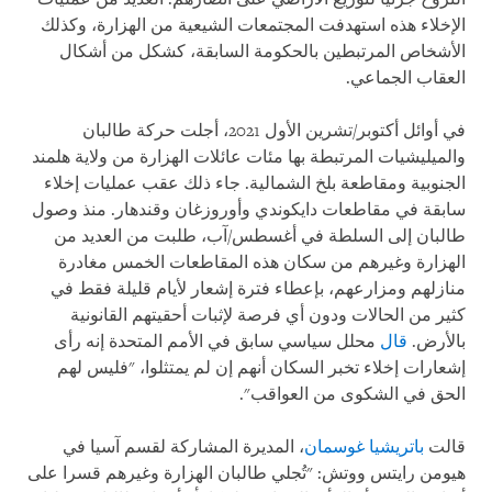
الإخلاء هذه استهدفت المجتمعات الشيعية من الهزارة، وكذلك
الأشخاص المرتبطين بالحكومة السابقة، كشكل من أشكال
العقاب الجماعي.
في أوائل أكتوبر/تشرين الأول 2021، أجلت حركة طالبان
والميليشيات المرتبطة بها مئات عائلات الهزارة من ولاية هلمند
الجنوبية ومقاطعة بلخ الشمالية. جاء ذلك عقب عمليات إخلاء
سابقة في مقاطعات دايكوندي وأوروزغان وقندهار. منذ وصول
طالبان إلى السلطة في أغسطس/آب، طلبت من العديد من
الهزارة وغيرهم من سكان هذه المقاطعات الخمس مغادرة
منازلهم ومزارعهم، بإعطاء فترة إشعار لأيام قليلة فقط في
كثير من الحالات ودون أي فرصة لإثبات أحقيتهم القانونية
بالأرض.
قال
محلل سياسي سابق في الأمم المتحدة إنه رأى
إشعارات إخلاء تخبر السكان أنهم إن لم يمتثلوا، "فليس لهم
الحق في الشكوى من العواقب".
قالت
باتريشيا غوسمان
، المديرة المشاركة لقسم آسيا في
هيومن رايتس ووتش: "تُجلي طالبان الهزارة وغيرهم قسرا على