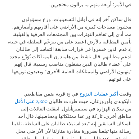
في الأمر؛ أربعة منهم ما يزالون محتجزين.
قال ساكن آخر إنه في أوائل التسعينيات، وزع مسؤولون
محليون مساحات كبيرة من الأراضي على أقاربهم وأنصارهم،
مما أدى إلى تفاقم التوترات بين المجتمعات العرقية والقبلية.
تأمين المطالبة بالأرض اعتمد على من يتزعّم السلطة في حينه،
إذ قدم الذين خسروا في قرارات سابقة التماسا إلى طالبان
لدعم مطالبهم. قال ناشط من هلمند إن الممتلكات تُوَزَّع مجددا
على أعضاء طالبان الذين يشغلون مناصب رسمية. قال إنهم
"ينهبون الأراضي والممتلكات العامة الأخرى" ويعيدون توزيعها
على قواتهم.
وقعت
أكبر عمليات النزوح
في 15 قرية ضمن مقاطعتي
دايكوندي وأوروزغان، حيث طردت طالبان
2,800 على الأقل
من سكان الهزارة في سبتمبر/أيلول. انتقلت العائلات إلى
مناطق أخرى، تاركة وراءها ممتلكاتها ومحاصيلها. قال أحد
السكان السابقين إنه "بعد استيلاء طالبان على السلطة، تلقينا
رسالة منها تبلغنا بضرورة مغادرة منازلنا لأن الأراضي محل
نزاع. ذهب عدد قليل من الممثلين إلى مسؤولي المنطقة