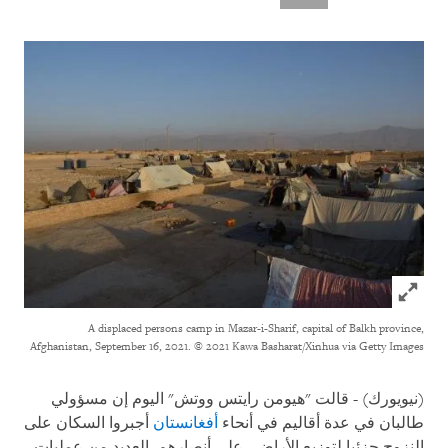
Click to expand Image
A displaced persons camp in Mazar-i-Sharif, capital of Balkh province,
Afghanistan, September 16, 2021.
© 2021 Kawa Basharat/Xinhua via Getty Images
(نيويورك) - قالت "هيومن رايتس ووتش" اليوم إن مسؤولي
طالبان في عدة أقاليم في أنحاء
أفغانستان
أجبروا السكان على
النزوح جزئيا لتوزيع الأراضي على أنصارهم. العديد من عمليات