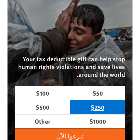
Your tax deductible gift can help stop
human rights violations and save lives
around the world.
$100
$50
$500
$250
Other
$1000
تبرعوا الآن