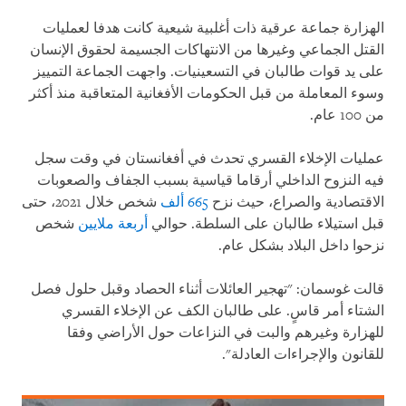
الهزارة جماعة عرقية ذات أغلبية شيعية كانت هدفا لعمليات
القتل الجماعي وغيرها من الانتهاكات الجسيمة لحقوق الإنسان
على يد قوات طالبان في التسعينيات. واجهت الجماعة التمييز
وسوء المعاملة من قبل الحكومات الأفغانية المتعاقبة منذ أكثر
من 100 عام.
عمليات الإخلاء القسري تحدث في أفغانستان في وقت سجل
فيه النزوح الداخلي أرقاما قياسية بسبب الجفاف والصعوبات
الاقتصادية والصراع، حيث نزح
665 ألف
شخص خلال 2021، حتى
قبل استيلاء طالبان على السلطة. حوالي
أربعة ملايين
شخص
نزحوا داخل البلاد بشكل عام.
قالت غوسمان: "تهجير العائلات أثناء الحصاد وقبل حلول فصل
الشتاء أمر قاسٍ. على طالبان الكف عن الإخلاء القسري
للهزارة وغيرهم والبت في النزاعات حول الأراضي وفقا
للقانون والإجراءات العادلة".