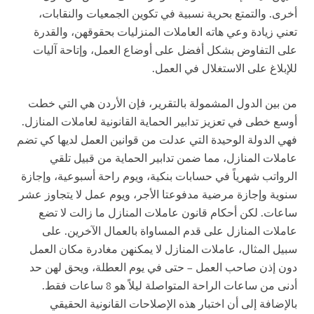
أخرى. والتمتع بحرية نسبية في تكوين الجمعيات والنقابات،
تعني زيادة وعي هاته العاملات المنزليات بحقوقهن، والقدرة
على التفاوض بشكل أفضل على أوضاع العمل، وإتاحة آليات
للإبلاغ على الاستغلال في العمل.
من بين الدول المشمولة بالتقرير، فإن الأردن هي التي خطت
أوسع خطى في تعزيز تدابير الحماية القانونية لعاملات المنازل.
فهي الدولة الوحيدة التي عدلت من قوانين العمل لديها كي تضم
عاملات المنازل، مما ضمن تدابير الحماية من قبيل تلقي
الرواتب شهرياً في حسابات بنكية، ويوم راحة أسبوعية، وإجازة
سنوية وإجازة مرضية مدفوعتا الأجر، ويوم عمل لا يتجاوز عشر
ساعات. لكن أحكام قانون عاملات المنازل ما زالت لا تضع
عاملات المنازل على قدم المساواة بالعمال الآخرين. على
سبيل المثال، عاملات المنازل لا يمكنهن مغادرة مكان العمل
دون إذن صاحب العمل – حتى في يوم العطلة، ويحق لهن حد
أدنى من ساعات الراحة المتواصلة ليلاً هو 8 ساعات فقط.
بالإضافة إلى أن اختبار هذه الإصلاحات القانونية الحقيقي