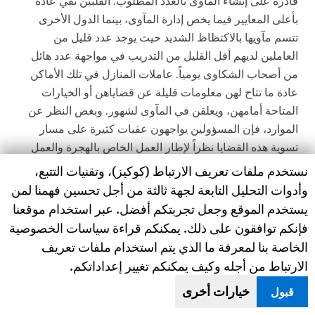
قادرة على إنشاء المآوى بالعدد المطلوب. الفلبين تفي عادة
بأعلى المعايير فيما يخص إدارة المآوى، بينما الدول الأخرى
تتسم مآويها بالاكتظاظ الشديد حيث يوجد عدد قليل من
العاملين لديهم أقل القليل من التدريب في مواجهة عدد هائل
من أصحاب الشكاوى يومياً. عاملات المنازل في تلك الأماكن
عادة ما تتاح لهن معلومات قليلة عن قضاياهن أو الخيارات
المتاحة أمامهن، ويعلقن في المآوى لشهور. وبغض النظر عن
الموارد، فإن المسؤولين يواجهون عقبات كثيرة على مسار
تسوية هذه القضايا نظراً لإطار العمل الخاص بالهجرة والعمل
في الدول المضيفة.
Human Rights Watch cookie preferences
نستخدم ملفات تعريف الارتباط (كوكيز)، وتقنيات التتبع،
وأدوات التحليل التابعة لجهة ثالثة من أجل تحسين فهمنا لمن
والمآوى التي تديرها الدول المضيفة – لا سيما في سياق إطار
يستخدم الموقع وجعل تجربتكم أفضل. عبر استخدام موقعنا
عمل سياسات الهجرة الذي تحركه دوافع الأمن في مواجهة
فإنكم توافقون على ذلك. يمكنكم قراءة سياسات الخصوصية
الهجرة – أكثر قرباً من مراكز الاحتجاز منها مآوى وملاجئ. إذ أن
الخاصة بنا لمعرفة ما الذي يتم استخدام ملفات تعريف
متطلبات الدخول إليها صارمة، ولا يمكن للعاملات مغادرتها
الارتباط من أجله وكيف يمكنكم تغيير إعداداتكم.
طوعاً، وتُستخدم في العادة كمكان للتحفظ قبل الترحيل.
خيارات أخرى
قبول
تقدير حجم الإساءات صعب نظراً لنقص آليات الإبلاغ عن