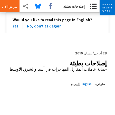
Share this via Facebook
Share this via Bluesky
Share this via مشاركة
إصلاحات بطيئة
تبرعوا الآن
Skip
Skip
إغلاق
Would you like to read this page in English?
✕
to
to
Yes
No, don't ask again
cookie
main
content
privacy
notice
28 أبريل/نيسان 2010
إصلاحات بطيئة
حماية عاملات المنازل المھاجرات في آسيا والشرق الأوسط
متوفر بـ
English
العربية