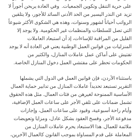
على حرية التنقل وتكوين الجمعيات. وفي العادة يربحن أجوراً لا
تزيد عن النذر اليسير من الحد الأدنى السائد للأجور، ولا يتلقين
الرواتب أحياناً لشهور وسنوات، وهذه هي الشكوى الأكثر شيوعاً
التي تصل للسلطات والمنظمات غير الحكومية. ولا يوجد إلا
القليل من المراقبة للإساءات، إذ أن استبعاد العاملات
المنزليات من قوانين العمل الوطنية يعني في العادة أنه لا يوجد
تفتيش على أماكن عمل عاملات المنازل، والكثير من
الحكومات تحظر على مفتشي العمل دخول المنازل الخاصة.
باستثناء الأردن، فإن قوانين العمل في الدول التي يشملها
التقرير تستبعد تحديداً عاملات المنازل من تدابير حماية العمال
الأساسية الممنوحة لغيرهن من فئات العمال. مثل هذه الحقوق
تشمل ضمانات على تلقي الأجر على ساعات العمل الإضافية،
وأيام راحة أسبوعية، وقيود على ساعات العمل، وإجازات
مدفوعة الأجر، وفسخ العقود بشكل عادل، ومزايا وتعويضات
ملائمة للعمال. هذا الاستبعاد يحرم عاملات المنازل من
المعاملة على قدم المساواة بموجب القانون كالعمال الآخرين،