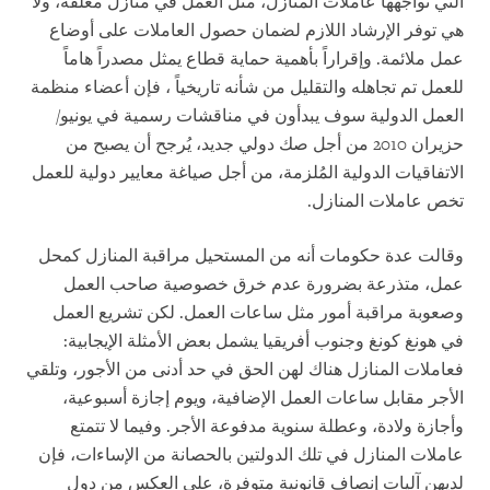
التي تواجهها عاملات المنازل، مثل العمل في منازل مغلقة، ولا
هي توفر الإرشاد اللازم لضمان حصول العاملات على أوضاع
عمل ملائمة. وإقراراً بأهمية حماية قطاع يمثل مصدراً هاماً
للعمل تم تجاهله والتقليل من شأنه تاريخياً ، فإن أعضاء منظمة
العمل الدولية سوف يبدأون في مناقشات رسمية في يونيو/
حزيران 2010 من أجل صك دولي جديد، يُرجح أن يصبح من
الاتفاقيات الدولية المُلزمة، من أجل صياغة معايير دولية للعمل
تخص عاملات المنازل.
وقالت عدة حكومات أنه من المستحيل مراقبة المنازل كمحل
عمل، متذرعة بضرورة عدم خرق خصوصية صاحب العمل
وصعوبة مراقبة أمور مثل ساعات العمل. لكن تشريع العمل
في هونغ كونغ وجنوب أفريقيا يشمل بعض الأمثلة الإيجابية:
فعاملات المنازل هناك لهن الحق في حد أدنى من الأجور، وتلقي
الأجر مقابل ساعات العمل الإضافية، ويوم إجازة أسبوعية،
وأجازة ولادة، وعطلة سنوية مدفوعة الأجر. وفيما لا تتمتع
عاملات المنازل في تلك الدولتين بالحصانة من الإساءات، فإن
لديهن آليات إنصاف قانونية متوفرة، على العكس من دول