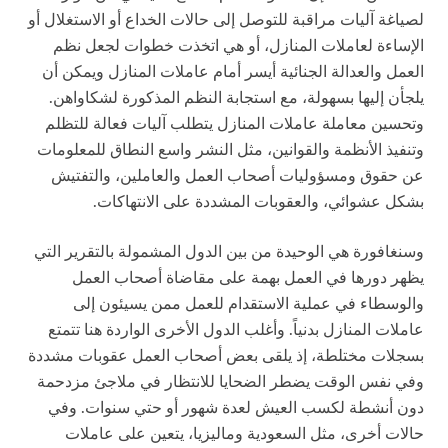
لصياغة آليات مراقبة للتوصل إلى حالات الخداع أو الاستغلال أو
الإساءة لعاملات المنازل، أو هي اتخذت خطوات لجعل نظم
العمل والعدالة الجنائية أيسر أمام عاملات المنازل ويمكن أن
يلجأن إليها بسهولة، مع استجابة النظم المذكورة لشكاواهن.
وتحسين معاملة عاملات المنازل يتطلب آليات فعالة للتظلم
وتنفيذ الأنظمة والقوانين، مثل النشر واسع النطاق للمعلومات
عن حقوق ومسؤوليات أصحاب العمل والعاملين، والتفتيش
بشكل عشوائي، والعقوبات المشددة على الانتهاكات.
وسنغافورة هي الوحيدة من بين الدول المشمولة بالتقرير التي
يظهر دورها في العمل بهمة على مقاضاة أصحاب العمل
والوسطاء في عملية الاستقدام للعمل ممن يسيئون إلى
عاملات المنازل بدنياً. وأغلب الدول الأخرى الواردة هنا تتمتع
بسجلات مختلطة، إذ يلقى بعض أصحاب العمل عقوبات مشددة
وفي نفس الوقت يضطر الضحايا للانتظار في ملاجئ مزدحمة
دون أنشطة لكسب العيش لعدة شهور أو حتي سنوات. وفي
حالات أخرى، مثل السعودية وماليزيا، يتعين على عاملات