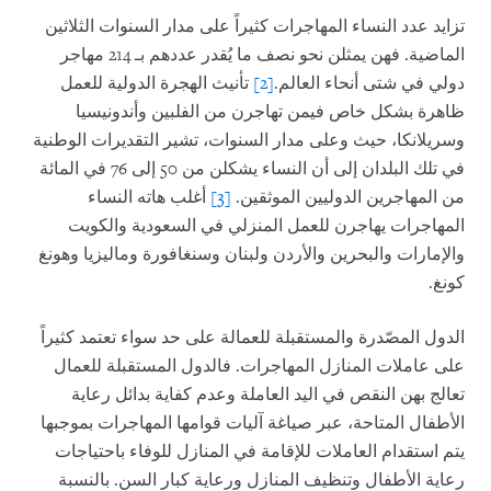
تزايد عدد النساء المهاجرات كثيراً على مدار السنوات الثلاثين
الماضية. فهن يمثلن نحو نصف ما يُقدر عددهم بـ 214 مهاجر
دولي في شتى أنحاء العالم.
[2]
تأنيث الهجرة الدولية للعمل
ظاهرة بشكل خاص فيمن تهاجرن من الفلبين وأندونيسيا
وسريلانكا، حيث وعلى مدار السنوات، تشير التقديرات الوطنية
في تلك البلدان إلى أن النساء يشكلن من 50 إلى 76 في المائة
من المهاجرين الدوليين الموثقين.
[3]
أغلب هاته النساء
المهاجرات يهاجرن للعمل المنزلي في السعودية والكويت
والإمارات والبحرين والأردن ولبنان وسنغافورة وماليزيا وهونغ
كونغ.
الدول المصّدرة والمستقبلة للعمالة على حد سواء تعتمد كثيراً
على عاملات المنازل المهاجرات. فالدول المستقبلة للعمال
تعالج بهن النقص في اليد العاملة وعدم كفاية بدائل رعاية
الأطفال المتاحة، عبر صياغة آليات قوامها المهاجرات بموجبها
يتم استقدام العاملات للإقامة في المنازل للوفاء باحتياجات
رعاية الأطفال وتنظيف المنازل ورعاية كبار السن. بالنسبة