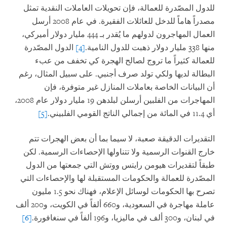
للدول المصّدرة للعمالة، فإن تحويلات العاملات النقدية تمثل
مصدراً هاماً للدخل للعائلات الفقيرة. في عام 2008 أرسل
العمال المهاجرون لدولهم ما يُقدر بـ 444 مليار دولار أميركي،
منها 338 مليار دولار ذهبت للدول النامية.
[4]
الدول المصّدرة
للعمالة كثيراً ما تروج لصالح الهجرة كي تخفف من عبء
البطالة لديها ولكي تولد صرف أجنبي. على سبيل المثال، رغم
أن البيانات الخاصة بعاملات المنازل غير متوفرة، فإن
المهاجرات من الفلبين أرسلن لبلدهن 19 مليار دولار عام 2008،
أي 11.4 في المائة من إجمالي الناتج القومي الفلبيني.
[5]
التقديرات الدقيقة صعبة، لا سيما بما أن بعض الهجرات تتم
خارج القنوات الرسمية ولا تتناولها الإحصاءات الرسمية. لكن
طبقاً لتقديرات هيومن رايتس ووتش التي جمعتها من الدول
المصّدرة للعمالة والحكومات المستقبلة لها والإحصاءات التي
تصرح بها الحكومات لوسائل الإعلام، فهناك نحو 1.5 مليون
عاملة مهاجرة في السعودية، و660 ألفاً في الكويت، و200 ألف
في لبنان، و300 ألف في ماليزيا، و196 ألفاً في سنغافورة.
[6]