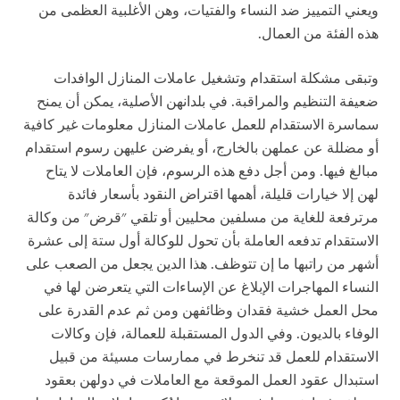
ويعني التمييز ضد النساء والفتيات، وهن الأغلبية العظمى من
هذه الفئة من العمال.
وتبقى مشكلة استقدام وتشغيل عاملات المنازل الوافدات
ضعيفة التنظيم والمراقبة. في بلدانهن الأصلية، يمكن أن يمنح
سماسرة الاستقدام للعمل عاملات المنازل معلومات غير كافية
أو مضللة عن عملهن بالخارج، أو يفرضن عليهن رسوم استقدام
مبالغ فيها. ومن أجل دفع هذه الرسوم، فإن العاملات لا يتاح
لهن إلا خيارات قليلة، أهمها اقتراض النقود بأسعار فائدة
مرترفعة للغاية من مسلفين محليين أو تلقي "قرض" من وكالة
الاستقدام تدفعه العاملة بأن تحول للوكالة أول ستة إلى عشرة
أشهر من راتبها ما إن تتوظف. هذا الدين يجعل من الصعب على
النساء المهاجرات الإبلاغ عن الإساءات التي يتعرضن لها في
محل العمل خشية فقدان وظائفهن ومن ثم عدم القدرة على
الوفاء بالديون. وفي الدول المستقبلة للعمالة، فإن وكالات
الاستقدام للعمل قد تنخرط في ممارسات مسيئة من قبيل
استبدال عقود العمل الموقعة مع العاملات في دولهن بعقود