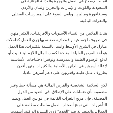
أنماط الإصلاح في العمل والهجرة والعدالة الجنائية في
السعودية والكويت والإمارات والبحرين ولبنان والأردن
وسنغافورة وماليزيا، ويلقي الضوء على الممارسات الفضلى
والثغرات الباقية.
هناك الملايين من النساء الآسيويات والأفريقيات، الكثير منهن
في ظروف اجتماعية واقتصادية صعبة، يهاجرن للعمل كعاملات
منازل في الشرق الأوسط وآسيا. بالنسبة للكثيرات، هذا العمل
هو أحد الفرص القليلة المتاحة لكسب المال اللازم لبناء بيت أو
لدفع الرسوم الطبية والمدرسية وتوفير الاحتياجات الأساسية
لإعالة أسرهن في بلدانهن الأصلية. والكثيرات منهن أفدن
بظروف عمل طيبة وقدرتهن على دعم أسرهن مادياً.
لكن السلامة الشخصية والفرص المالية هي مسألة حظ وغير
مضمونة بأي ضمانات على الإطلاق. في العديد من الدول
المضيفة، فإن مزيج الثغرات القائمة في قوانين العمل ونظم
التأشيرات التي تمنح أصحاب العمل سلطات مطلقة على
العمال، والعنصرية ضد "الخدم" ذوي البشرة الداكنة، أسهمت