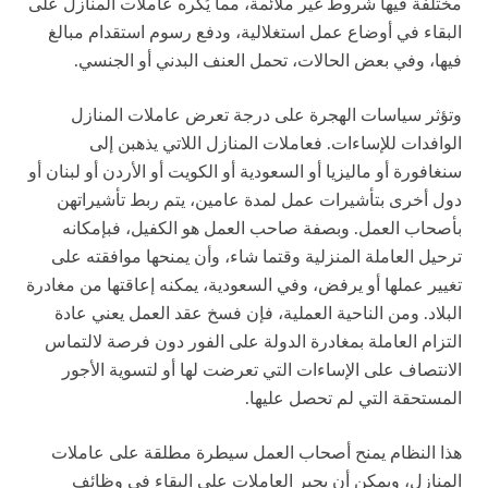
مختلفة فيها شروط غير ملائمة، مما يُكره عاملات المنازل على
البقاء في أوضاع عمل استغلالية، ودفع رسوم استقدام مبالغ
فيها، وفي بعض الحالات، تحمل العنف البدني أو الجنسي.
وتؤثر سياسات الهجرة على درجة تعرض عاملات المنازل
الوافدات للإساءات. فعاملات المنازل اللاتي يذهبن إلى
سنغافورة أو ماليزيا أو السعودية أو الكويت أو الأردن أو لبنان أو
دول أخرى بتأشيرات عمل لمدة عامين، يتم ربط تأشيراتهن
بأصحاب العمل. وبصفة صاحب العمل هو الكفيل، فبإمكانه
ترحيل العاملة المنزلية وقتما شاء، وأن يمنحها موافقته على
تغيير عملها أو يرفض، وفي السعودية، يمكنه إعاقتها من مغادرة
البلاد. ومن الناحية العملية، فإن فسخ عقد العمل يعني عادة
التزام العاملة بمغادرة الدولة على الفور دون فرصة لالتماس
الانتصاف على الإساءات التي تعرضت لها أو لتسوية الأجور
المستحقة التي لم تحصل عليها.
هذا النظام يمنح أصحاب العمل سيطرة مطلقة على عاملات
المنازل، ويمكن أن يجبر العاملات على البقاء في وظائف