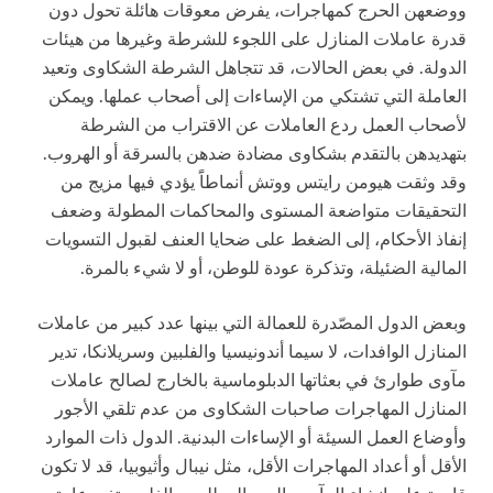
ووضعهن الحرج كمهاجرات، يفرض معوقات هائلة تحول دون
قدرة عاملات المنازل على اللجوء للشرطة وغيرها من هيئات
الدولة. في بعض الحالات، قد تتجاهل الشرطة الشكاوى وتعيد
العاملة التي تشتكي من الإساءات إلى أصحاب عملها. ويمكن
لأصحاب العمل ردع العاملات عن الاقتراب من الشرطة
بتهديدهن بالتقدم بشكاوى مضادة ضدهن بالسرقة أو الهروب.
وقد وثقت هيومن رايتس ووتش أنماطاًَ يؤدي فيها مزيج من
التحقيقات متواضعة المستوى والمحاكمات المطولة وضعف
إنفاذ الأحكام، إلى الضغط على ضحايا العنف لقبول التسويات
المالية الضئيلة، وتذكرة عودة للوطن، أو لا شيء بالمرة.
وبعض الدول المصّدرة للعمالة التي بينها عدد كبير من عاملات
المنازل الوافدات، لا سيما أندونيسيا والفلبين وسريلانكا، تدير
مآوى طوارئ في بعثاتها الدبلوماسية بالخارج لصالح عاملات
المنازل المهاجرات صاحبات الشكاوى من عدم تلقي الأجور
وأوضاع العمل السيئة أو الإساءات البدنية. الدول ذات الموارد
الأقل أو أعداد المهاجرات الأقل، مثل نيبال وأثيوبيا، قد لا تكون