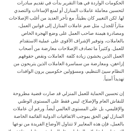
الحكومات الواردة في هذا التقرير بدأت في تقديم مبادرات
لتحسين معاملة عاملات المنازل أو لمنع الإساءات والتصدي
لها. لكن التغيير كان بطيئاً، مع تأخر العديد من أغلب الإصلاحات
مثاراً للجدل، مثل ضم عاملات المنازل إلى قوانين العمل،
ومصادرة هيمنة صاحب العمل على وضع الهجرة الخاص
بالعاملات، وتوفير الإشراف الأقوى على عملية الاستقدام
للعمل. وكثيراً ما تصادف الإصلاحات معارضة من أصحاب
العمل الذين يخشون زيادة كلفة العاملات ونقص حقوقهم
إزاءهن، ومعارضة من سماسرة العاملات الذين يتربحون من
النظام سيئ التنظيم، ومسؤولين حكوميين يرون الوافدات
تهديداً أمنياً.
إن تحسين الحماية للعمل المنزلي قد صارت قضية مطروحة
للنقاش العام والإصلاح، ليس فقط على المستوى الوطني
والإقليمي، بل على المستوى العالمي أيضاً. ورغم أن عاملات
المنازل لهن الحق بموجب الاتفاقيات الدولية القائمة الخاصة
بالعمل، فإن هذه المعايير لا تتناول الأوضاع الفريدة من نوعها