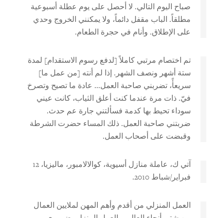
صباح اليوم التالي. لا أحصل على يوم عطلة أسبوعية
مطلقاً. الباب مقفل دائماً، ولا يمكنني الخروج وحدي
على الإطلاق. وأنام في حجرة الطعام.
تم اختصام مرتبي كاملاً [لدفع رسوم الاستقدام] لمدة
ستة أشهر ونصف الشهر. إذا لم أنته [من عمل ما]
سريعأً، تضربني صاحبة العمل... عادة ما تصيح وتصرخ
فيّ. ذات مرة عندما كنت أعلق الثياب، كانت عيني
سوداء تحيط بها كدمة فسألتني جارة عم حدث.
ضربتني صاحبة العمل. ذلك المساء حضرت الشرطة
وقبضت على أصحاب العمل.
آتي ك، عاملة منازل أسيوية، كوالالامبور، ماليزيا، 12
فبراير/شباط 2010.
العمل المنزلي من أقدم وأهم المهن لملايين العمال