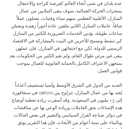
عدة بلدان في شتى أنحاء العالم كفرصة للراحة والاحتفال
بمنجزات الحركة العمالية، سوف يبقى الملايين من عمال
المنازل، الأغلبية العظمى منهم نساء وفتيات، يعملون عملاً
شاقاً. عاملات المنازل اللاتي يتلقين عادة أجوراً زهيدة ويعملن
ساعات طويلة، يؤدين الخدمات الضرورية للكثير من المنازل
كي تنشط وتسمح للآخرين في البيت بالمشاركة في الاقتصاد
الرسمي للدولة. لكن مع اختفائهن في المنازل، فإن عملهن
يبقى غير مرئي طوال العام، ولم تقم الكثير من الحكومات بعد
بمنحهن الاعتراف الكامل بالحماية القانونية للعمال بموجب
قوانين العمل.
العديد من الدول في الشرق الأوسط وآسيا تستضيف أعداداً
يُعتد بها من عمال المنازل، تتراوح بين 196000 في سنغافورة
إلى 1.5 مليون في السعودية. وقد أسفرت زيادة تغطية أوضاع
هذه الإساءات بحق العاملات وزيادة الوعي بها عن مناقشات
في دوائر صناعة القرار السياسي والتغيير في بعض الحالات.
وبالبناء على ستة أعوام من الأبحاث، فإن هذا التقرير يوثق