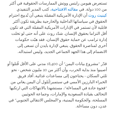
تستعرض هيومن رايتس ووتش الممارسات الحقوقية في أكثر
من 100 دولة. في
مقالته الافتتاحية
، كتب المدير التنفيذي
كينيث روث
أن الإدارة الأمريكية المقبلة ينبغي أن تُدمِج احترام
الحقوق في سياساتها الداخلية والخارجية بطريقة تكون أكثر
قابلية لأن تستمر في الإدارات الأمريكية المقبلة التي قد تكون
أقل التزاما بحقوق الإنسان. شدّد روث على أنه حتى لو تخلت
إدارة ترامب عن حماية حقوق الإنسان، فقد هبّت حكومات
أخرى لمناصرة الحقوق. ينبغي لإدارة بايدن أن تسعى إلى
الانضمام إلى هذا الجهد الجماعي الجديد، وليس استبداله.
قدّر "مشروع بيانات اليمن" أن 18,400 مدني على الأقل قُتلوا أو
أصيبوا منذ بداية الحرب، وأن أكثر من 20 مليون شخص - نحو
ثلثي السكان - يحتاجون إلى مساعدات غذائية. أفاد فريق
الخبراء البارزين الأممي في سبتمبر/أيلول أن اليمن يعاني من
"فجوة حادة في المساءلة"، مستشهدا بالانتهاكات التي ارتكبها
التحالف بقيادة السعودية والإمارات، وجماعة الحوثيين
المسلحة، والحكومة اليمنية، و"المجلس الانتقالي الجنوبي" في
عدن، دون مساءلة.