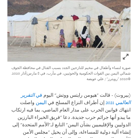
Click to expand Image
صورة لنساء وأطفال في مخيم للنازحين الجدد بسبب القتال في محافظة الجوف
شمالي اليمن بين القوات الحكومية والحوثيين، في مأرب، في 8 مارس/آذار 2020.
©2020 "رويترز" / علي عويضة
(بيروت) - قالت "هيومن رايتس ووتش" اليوم
في
التقرير
العالمي 2021
إن أطراف النزاع المسلح في
اليمن
واصلت
انتهاك قوانين الحرب على مدار العام الماضي، بما فيه ارتكاب
ما يبدو أنها جرائم حرب جديدة. دعا "فريق الخبراء البارزين
الدوليين والإقليميين بشأن اليمن" التابع لـ"الأمم المتحدة" إلى
إنشاء آلية دولية للمساءلة، وإلى أن يحيل "مجلس الأمن