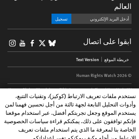
العالم
تسجيل
gram
ouTube
Facebook
BlueSky
X
ابقوا على اتصال
Footer
خريطة الموقع
Text Version
menu
© 2026 Human Rights Watch
Human Rights Watch
| 350 Fifth Avenue, 34th Floor | New York,
NY
Human Rights Watch cookie preferences
نستخدم ملفات تعريف الارتباط (كوكيز)، وتقنيات التتبع،
10118-3299
USA
|
t
1.212.290.4700
وأدوات التحليل التابعة لجهة ثالثة من أجل تحسين فهمنا لمن
Human Rights Watch
is a 501(C)(3) nonprofit registered in the US
يستخدم الموقع وجعل تجربتكم أفضل. عبر استخدام موقعنا
under EIN: 13-2875808
فإنكم توافقون على ذلك. يمكنكم قراءة سياسات الخصوصية
الخاصة بنا لمعرفة ما الذي يتم استخدام ملفات تعريف
الارتباط من أجله وكيف يمكنكم تغيير إعداداتكم.