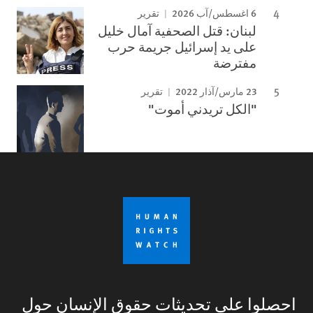
6 اغسطس/آب 2026
تقرير
لبنان: قتل الصحفية آمال خليل
على يد إسرائيل جريمة حرب
مفترضة
23 مارس/آذار 2022
تقرير
"الكل تريدني أموت"
احصلوا على تحديثات حقوق الإنسان حول