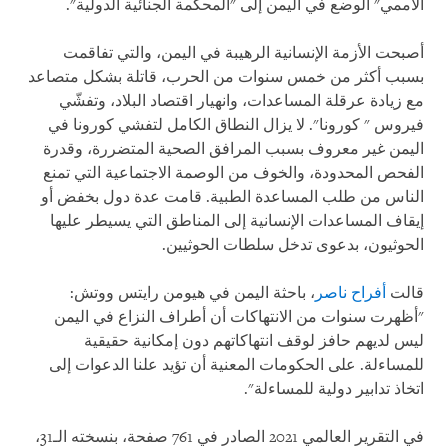
الأممي" الوضع في اليمن إلى "المحكمة الجنائية الدولية".
أصبحت الأزمة الإنسانية الرهيبة في اليمن، والتي تفاقمت
بسبب أكثر من خمس سنوات من الحرب، قاتلة بشكل متصاعد
مع زيادة عرقلة المساعدات، وانهيار اقتصاد البلاد، وتفشّي
فيروس " كورونا". لا يزال النطاق الكامل لتفشي كورونا في
اليمن غير معروف بسبب المرافق الصحية المتضررة، وقدرة
الفحص المحدودة، والخوف من الوصمة الاجتماعية التي تمنع
الناس من طلب المساعدة الطبية. قامت عدة دول بخفض أو
إيقاف المساعدات الإنسانية إلى المناطق التي يسيطر عليها
الحوثيون، بدعوى تدخل سلطات الحوثيين.
قالت
أفراح ناصر
، باحثة اليمن في هيومن رايتس ووتش:
"أظهرت سنوات من الانتهاكات أن أطراف النزاع في اليمن
ليس لديهم حافز لوقف انتهاكاتهم دون إمكانية حقيقية
للمساءلة. على الحكومات المعنية أن تؤيد علنا ​​الدعوات إلى
اتخاذ تدابير دولية للمساءلة".
في التقرير العالمي 2021 الصادر في 761 صفحة، بنسخته الـ31،