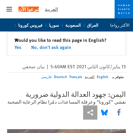
العربية
تبرعوا الآن
 menu
Skip
Skip
الأكثر رواجا
العراق
السعودية
سوريا
فيروس كورونا
to
to
cookie
main
إغلاق
Would you like to read this page in English?
✕
content
privacy
Yes
No, don't ask again
notice
13 يناير/كانون الثاني 2021 5:40AM EST
|
بيان صحفي
متوفر بـ
English
العربية
Français
Deutsch
فارسی
اليمن: جهود العدالة الدولية ضرورية
تفشي "كورونا" وعرقلة المساعدات دمّرا نظام الرعاية الصحية
Share this via Facebook
Share this via مشاركة
Share this via Bluesky