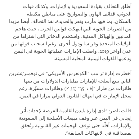
أطلق التحالف بقيادة السعودية والإمارات، وكذلك قوات
الحوثي، قذائف الهاون والصواريخ على مناطق مكتظة
بالسكان، بما فيها مأرب وتعز والحديدة. نفذ التحالف أيضا مزيدا
من الضربات الجوية التي انتهكت قوانين الحرب، حيث هاجم
المدنيين والهياكل المدنية، واستخدم الذخائر التي اشتراها من
الولايات المتحدة وفرنسا ودول أخرى. رغم انسحاب قواتها من
عدن أواخر 2019، واصلت الإمارات عملياتها الجوية في اليمن
ودعمها للقوات اليمنية المحلية المسيئة.
أخطرت إدارة ترامب "الكونغرس الأمريكي" في نوفمبر/تشرين
الثاني ببيع أسلحة للإمارات بمليارات الدولارات من بينها
طائرات من طراز "إف- 35" (F-35) وطائرات مسيّرة، رغم
سجل الإمارات في انتهاك القانون الدولي مرارا في اليمن.
قالت ناصر: "لدى إدارة بايدن القادمة الفرصة لإحداث أثر
إيجابي في اليمن عبر وقف مبيعات الأسلحة إلى السعودية
والإمارات، أقلّه حتى توقف الهجمات غير القانونية وتُحقق
بمصداقية في الانتهاكات السابقة".