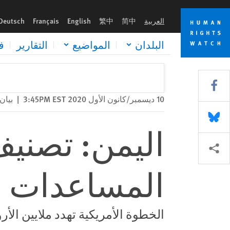
Skip
Skip
اليمن: تصنيف الحوثيين كإرهابيين يهدّد المساعدات
to
to
العربية
简中
繁中
English
Français
Deutsch
cookie
main
content
privacy
البلدان
المواضيع
التقارير
ف
notice
Share this via Facebook
10 ديسمبر/كانون الأول 2020 3:45PM EST
|
بيا
Share this via Bluesky
اليمن: تصنيف 
Share this via مشاركة
المساعدات
الخطوة الأمريكية تهدد ملايين الأرو