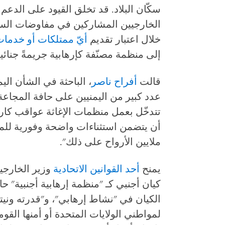
سكّان البلاد. قد تخلق القيود على الدع
الخارجيين المشاركين في مفاوضات السل
خلال اعتبار تقديم
أي
ّ
ممتلكات
أو
خدمات
إلى منظمة مصنّفة كإرهابية جريمةً جنائية
قالت
أفراح
ناصر
، الباحثة في الشأن ا
عدد كبير من اليمنيين على حافة المجاعة،
تتدخّل بعمل منظمات الإغاثة عواقب كارث
أن يتضمن استثناءات واضحة وفورية للمسا
ملايين الأرواح على ذلك".
يمنح
أحد
القوانين
الاتحادية
وزير الخارجي
كيان أجنبي كـ "منظمة إرهابية أجنبية" حا
الكيان في "نشاط إرهابي"، و"قدرته ونيت
لمواطني الولايات المتحدة أو أمنها الق