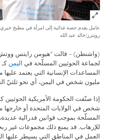
Click to expand Image
عامل يقدم حصة غذائية إلى امرأة في مطبخ خيري في صنعاء، اليم
رويترز/خالد عبد الله
(واشنطن) – قالت "هيومن رايتس ووتش" 
لجماعة الحوثيين المسلّحة في
اليمن
كـ "
المساعدات الإنسانية التي يعتمد عليها م
مليون شخص في اليمن، أي نحو ثلثيّ الس
إذا صنّفت الحكومة الأمريكية الحوثيين ك
شخص في الولايات المتحدة أو خارجها مش
المسلّحة بموجب قوانين فدرالية عديدة، ب
للإرهاب. قد يمنع ذلك مجموعات غير ربح
العمل في المناطق التي يسيطر عليها الح