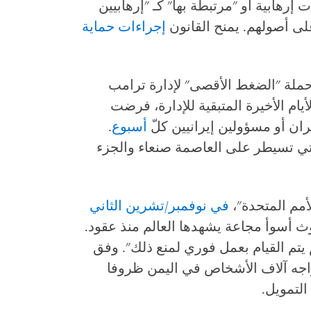
رهابية أو "مرتبطة بها" كـ "إرهابيين
لى أصولهم. يمنح القانون
إجراءات
حماية
 حملة "الضغط الأقصى" لإدارة ترامب
أيام الأخيرة المتبقية للإدارة، فرضت
ران أو مسؤولين إيرانيين كلّ
أسبوع
.
لتي تسيطر على العاصمة صنعاء والجزء
لأمم المتحدة"،
في
نوفمبر
/
تشرين
الثاني
ث أسوأ مجاعة يشهدها العالم منذ عقود.
يتم القيام بعمل فوري لمنع ذلك". وفق
اجه آلاف الأشخاص في اليمن ظروفا
لتمويل.