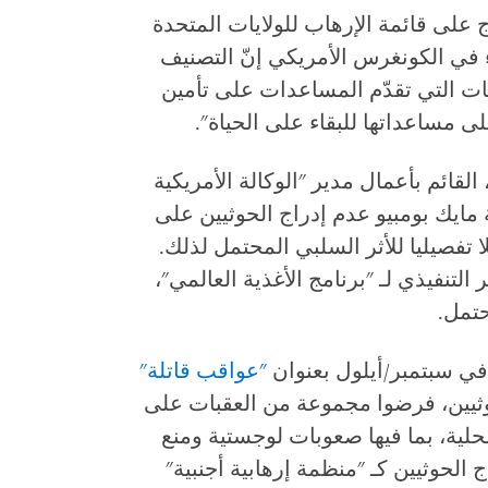
اج على قائمة الإرهاب للولايات المتحدة
في الكونغرس الأمريكي إنّ التصنيف
ت التي تقدّم المساعدات على تأمين
لى مساعداتها للبقاء على الحياة".
لقائم بأعمال مدير "الوكالة الأمريكية
 مايك بومبيو عدم إدراج الحوثيين على
ا تفصيليا للأثر السلبي المحتمل لذلك.
لتنفيذي لـ "برنامج الأغذية العالمي"،
حتمل.
في سبتمبر/أيلول بعنوان
"
عواقب
قاتلة
"
حوثيين، فرضوا مجموعة من العقبات على
حلية، بما فيها صعوبات لوجستية ومنع
الحوثيين كـ "منظمة إرهابية أجنبية"