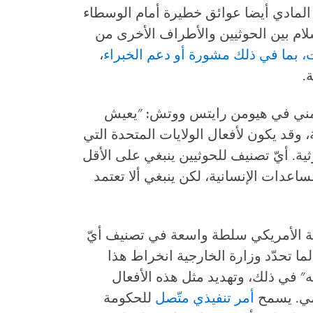
م المادي أيضا عوائق خطيرة أمام الوسطاء
ام بين الحوثيين والأطراف الأخرى من
،
بما
في
ذلك
مشورة
أو
دعم
الخبراء
،
.
ليمني في هيومن رايتس ووتش: "يعيش
 وقد يكون لأفعال الولايات المتحدة التي
ية. أيّ تصنيف للحوثيين ينبغي على الأقل
عدات الإنسانية، لكن ينبغي ألا تعتمد
ة الأمريكي سلطة واسعة في تصنيف أيّ
لما تحدّد وزارة الخارجية انخراط هذا
ه" في ذلك، وتهديد مثل هذه الأفعال
ومي. يسمح
أمر
تنفيذي
مت
صل
للحكومة