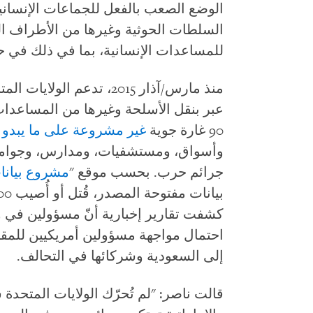
الوضع الصعب بالفعل للجماعات الإنسان
السلطات الحوثية وغيرها من الأطراف ا
للمساعدات الإنسانية، بما في ذلك في ح
منذ مارس/آذار 2015، تدعم 
عبر بنقل الأسلحة وغيرها من المساعدا
90 غارة جوية
غير
مشروعة
على
ما
يبدو
وأسواق، ومستشفيات، ومدارس، وجوامع
جرائم حرب. بحسب موقع "
مشروع
بيان
كشفت تقارير إخبارية أنّ مسؤولين في وز
احتمال مواجهة مسؤولين أمريكيين للمق
إلى السعودية وشركائها في التحالف.
قالت ناصر: "لم تُحرّك الولايات المتحدة 