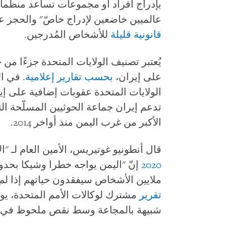
بإدراج أفراد أو مجموعات تساعد منظمات إ
عالميين خاضعين لإدراج خاصّ" والحجز ع
قانونية
قليلة
للأشخاص المُدرجين.
يُعتبر تصنيف الولايات المتحدة جزءًا من
على إيران،
بحسب
تقارير
إعلامية
. في ال
الولايات المتحدة عقوبات إضافية على إي
تدعم إيران جماعة الحوثيين المسلّحة ا
الأكبر من غرب اليمن منذ أواخر 2014.
قال أنطونيو غوتيريس، الأمين العام لـ "ا
2020
إنّ "اليمن يواجه خطرا وشيكا بحدو
ملايين الأشخاص سيفقدون حياتهم إذا لم 
تقرير
مشترك لوكالات الأمم المتحدة، يو
شبيهة بالمجاعة وسط نقص ملحوظ في ا