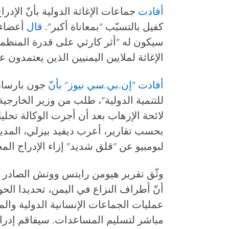
أفادت
جماعات الإغاثة الدولية بأنّ الإدر
كفيل بالتسبّب "بمعاناة أكبر".
قال
أعضاء 
سيكون له "أثر كارثي على قدرة المنظما
الإغاثة لملايين اليمنيين الذين يعتمدون ع
أفادت
"
إن
.
بي
.
سي
نيوز
"
بأن
جون بارسا، ا
للتنمية الدولية"، طلب من وزير الخارجية
لائحة الإرهاب بعد أن أجرت الوكالة تحليل
بحسب تقارير، أعرب ديفيد بيزلي، المدير ا
لبومبيو عن "قلق شديد" إزاء الإدراج الم
وثّق تقرير هيومن رايتس ووتش الصادر 
أنّ أطراف النزاع في اليمن، تحديدا ال
عمليات الجماعات الإنسانية الدولية والم
مباشر لتسليم المساعدات. سيفاقم إدراج 