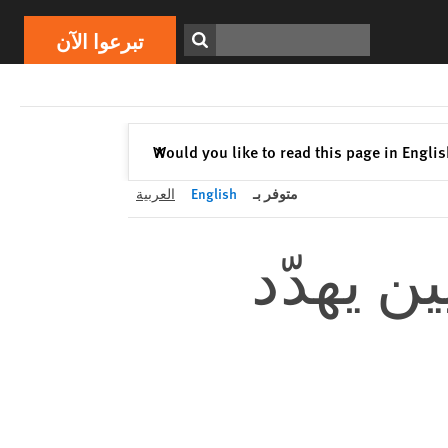
تبرعوا الآن
Print
ابحث
تبرعوا الآن
إغلاق
Would you like to read this page in Engli
✕
متوفر بـ
English
العربية
ن يهدّد