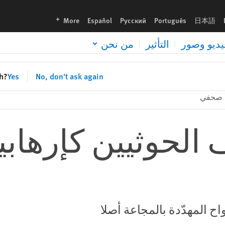
languages
More
Español
Русский
Português
日本語
يديو وصور
التأثير
من نحن
sh?
Yes
No, don't ask again
ن صحفي
الحوثيين كإرهابيي
اح المهدّدة بالمجاعة أصلا