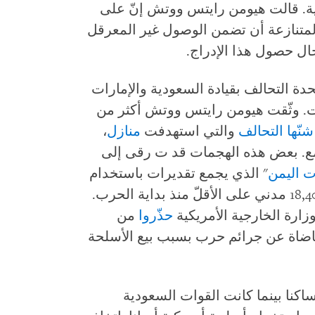
ية. قالت هيومن رايتس ووتش إنّ على
لمتنازعة أن تضمن الوصول غير المعرقل
ال حصول هذا الإدراج.
الولايات المتحدة التحالف بقيادة السعودية والإمارات
ت. وثّقت هيومن رايتس ووتش أكثر من
شن
ها
التحالف
والتي استهدفت
منازل
،
. بعض هذه الهجمات قد ت رقى إلى
ات
اليمن
" الذي يجمع تقديرات باستخدام
بيانات مفتوحة المصدر، قُتل أو أُصيب 18,400 مدني على الأقلّ منذ بداية الحرب.
ارة الخارجية الأمريكية
حذ
روا
من
اضاة عن جرائم حرب بسبب بيع الأسلحة
ساكنا بينما كانت القوات السعودية