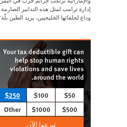
والإماراتية ترتكب جرائم حرب في اليمن، 
إدارة ترامب لمثل هذه التدابير الصارمة ا
وداع لحلفائها الخليجيين، يزيد الطين بلّة"
Your tax deductible gift can
help stop human rights
violations and save lives
around the world.
$250
$100
$50
Other
$1000
$500
تبرعوا الآن