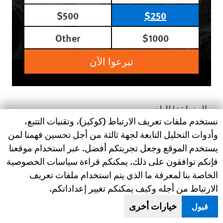
$500
$250
Other
$1000
تبرعوا الآن
المنطقة/البلد
Human Rights Watch cookie preferences
نستخدم ملفات تعريف الارتباط (كوكيز)، وتقنيات التتبع،
الشرق الأوسط وشمال أفريقيا
لبنان
وأدوات التحليل التابعة لجهة ثالثة من أجل تحسين فهمنا لمن
الموضوع
اللاجئون والمهاجرون
يستخدم الموقع وجعل تجربتكم أفضل. عبر استخدام موقعنا
فإنكم توافقون على ذلك. يمكنكم قراءة سياسات الخصوصية
قراءة المزيد
الخاصة بنا لمعرفة ما الذي يتم استخدام ملفات تعريف
الارتباط من أجله وكيف يمكنكم تغيير إعداداتكم.
20 أبريل/نيسان 2018
بيان صحفي
خيارات أخرى
قبول
لبنان: إخلاءات جماعية تطال اللاجئين