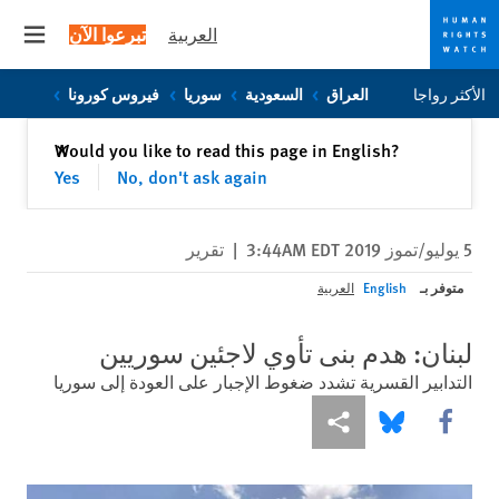
العربية
تبرعوا الآن
 menu
Skip
Skip
الأكثر رواجا
العراق
السعودية
سوريا
فيروس كورونا
to
to
cookie
main
إغلاق
Would you like to read this page in English?
✕
content
privacy
Yes
No, don't ask again
notice
5 يوليو/تموز 2019 3:44AM EDT
|
تقرير
متوفر بـ
English
العربية
لبنان: هدم بنى تأوي لاجئين سوريين
التدابير القسرية تشدد ضغوط الإجبار على العودة إلى سوريا
Share this via Facebook
Share this via مشاركة
Share this via Bluesky