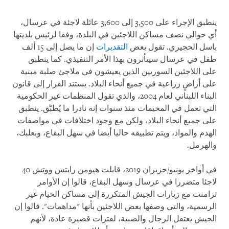
ينطبق الإجراء على 3,500 إلى 3,600 عائلة لاجئة في عرسال،
أي حوالي نصف مساكن اللاجئين في البلدة، وفقا لرئيس بلديتها
باسل الحجيري. تقول بعض
التقديرات
إن ما يصل إلى 15 ألف
طفل في عرسال سيتأثرون بهذا الأمر التنفيذي. كما ينطبق
على اللاجئين السوريين الذين يعيشون في ملاجئ صلبة مبنية
على أراضٍ زراعية في جميع أنحاء البلاد. يستند القرار إلى قانون
البناء اللبناني لعام 2004، والذي تقول المنظمات غير الحكومية
التي تعمل في المخيمات منذ سنوات إنه نادرا ما يُطبَّق. ينطبق
على جميع أنحاء البلاد، ولكن مع وجود اختلافات في مواصفات
الهدم والمواد، ويتم تطبيقه حاليا أيضا في سهل البقاع، وبعلبك،
والهرمل
.
في أواخر يونيو/حزيران 2019، قابلت هيومن رايتس ووتش 40
لاجئا متضررا في عرسال وسهل البقاع، قالوا إن الأوامر
تزامنت مع زيارات الجيش المتكررة إلى مساكن الخيام غير
الرسمية، والتي وصفها بعض اللاجئين بأنها "مداهمات". قالوا إن
الجيش يعتقل الرجال والصبية، لفترات قصيرة عادة، لأنهم