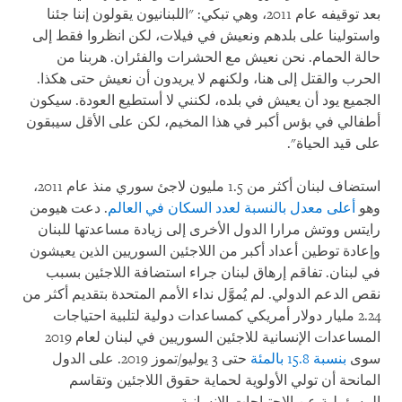
بعد توقيفه عام 2011، وهي تبكي: "اللبنانيون يقولون إننا جئنا
واستولينا على بلدهم ونعيش في فيلات، لكن انظروا فقط إلى
حالة الحمام. نحن نعيش مع الحشرات والفئران. هربنا من
الحرب والقتل إلى هنا، ولكنهم لا يريدون أن نعيش حتى هكذا.
الجميع يود أن يعيش في بلده، لكنني لا أستطيع العودة. سيكون
أطفالي في بؤس أكبر في هذا المخيم، لكن على الأقل سيبقون
على قيد الحياة".
استضاف لبنان أكثر من 1.5 مليون لاجئ سوري منذ عام 2011،
وهو
أعلى معدل بالنسبة لعدد السكان في العالم
. دعت هيومن
رايتس ووتش مرارا الدول الأخرى إلى زيادة مساعدتها للبنان
وإعادة توطين أعداد أكبر من اللاجئين السوريين الذين يعيشون
في لبنان. تفاقم إرهاق لبنان جراء استضافة اللاجئين بسبب
نقص الدعم الدولي. لم يُموَّل نداء الأمم المتحدة بتقديم أكثر من
2.24 مليار دولار أمريكي كمساعدات دولية لتلبية احتياجات
المساعدات الإنسانية للاجئين السوريين في لبنان لعام 2019
سوى
بنسبة 15.8 بالمئة
حتى 3 يوليو/تموز 2019. على الدول
المانحة أن تولي الأولوية لحماية حقوق اللاجئين وتقاسم