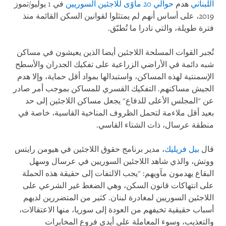
اللبناني
هدم
حوالي 20 مأوًى للاجئين السوريين
في 1 يوليو/تموز
2019، على أساس أنهم لم يمتثلوا لقوانين السكن القائمة منذ
فترة طويلة، والتي نادرا ما تُطبّق.
تُجبر القوات المسلحة اللاجئين أيضا الذين يعيشون في مساكن
شبه دائمة في الأراضي الزراعية على تفكيك الجدران والأسطح
الإسمنتية لهذه المساكن، واستبدالها بمواد أقل حماية، وإلا هدم
الجيش مساكنهم. التفكيك القسري للمساكن بموجب أمر صادر
عن "المجلس الأعلى للدفاع" يجعل مساكن اللاجئين إلى حد
بعيد أقل ملاءمة لتحمل الظروف المناخية القاسية، خاصة في
منطقة عرسال، ذات الشتاء القاسي
.
قال
بيل فريليك
، مدير برنامج حقوق اللاجئين في هيومن رايتس
ووتش، والذي شاهد اللاجئين السوريين في عرسال وسهل
البقاع يهدمون مآويهم: "يجب الالتفات إلى حقيقة هذه الحملة
على انتهاكات قانون السكن، وهي الضغط غير الشرعي على
اللاجئين السوريين لمغادرة لبنان. كثير من المتضررين لديهم
أسباب حقيقية تخيفهم من العودة إلى سوريا، منها الاعتقالات،
والتعذيب، وسوء المعاملة على أيدي فروع المخابرات