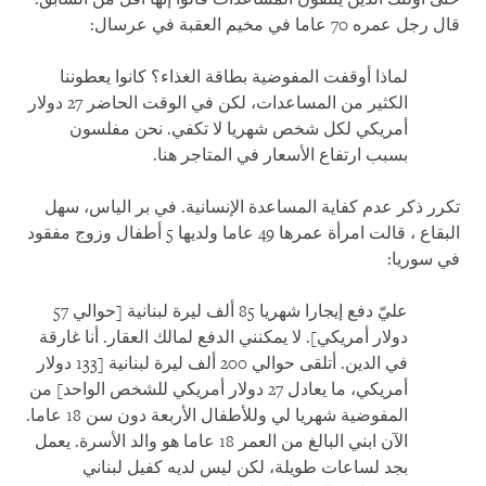
قال رجل عمره 70 عاما في مخيم العقبة في عرسال:
لماذا أوقفت المفوضية بطاقة الغذاء؟ كانوا يعطوننا
الكثير من المساعدات، لكن في الوقت الحاضر 27 دولار
أمريكي لكل شخص شهريا لا تكفي. نحن مفلسون
بسبب ارتفاع الأسعار في المتاجر هنا
.
تكرر ذكر عدم كفاية المساعدة الإنسانية. في بر الياس، سهل
البقاع ، قالت امرأة عمرها 49 عاما ولديها
5
أطفال وزوج مفقود
في سوريا:
عليّ دفع إيجارا شهريا 85 ألف ليرة لبنانية [حوالي 57
دولار أمريكي]. لا يمكنني الدفع لمالك العقار. أنا غارقة
في الدين. أتلقى حوالي 200 ألف ليرة لبنانية [133 دولار
أمريكي، ما يعادل 27 دولار أمريكي للشخص الواحد] من
المفوضية شهريا لي وللأطفال الأربعة دون سن 18 عاما.
الآن ابني البالغ من العمر 18 عاما هو والد الأسرة. يعمل
بجد لساعات طويلة، لكن ليس لديه كفيل لبناني