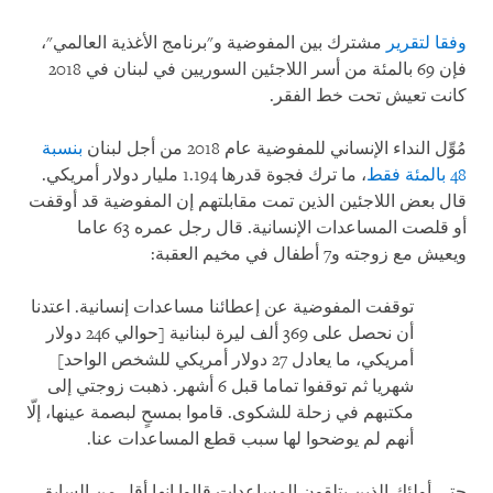
وفقا لتقرير
مشترك بين المفوضية و"برنامج الأغذية العالمي"،
فإن 69 بالمئة من أسر اللاجئين السوريين في لبنان في 2018
كانت تعيش تحت خط الفقر.
مُوِّل النداء الإنساني للمفوضية عام 2018 من أجل لبنان
بنسبة
48 بالمئة فقط
، ما ترك فجوة قدرها 1.194 مليار دولار أمريكي.
قال بعض اللاجئين الذين تمت مقابلتهم إن المفوضية قد أوقفت
أو قلصت المساعدات الإنسانية. قال رجل عمره 63 عاما
ويعيش مع زوجته و7 أطفال في مخيم العقبة:
توقفت المفوضية عن إعطائنا مساعدات إنسانية. اعتدنا
أن نحصل على 369 ألف ليرة لبنانية [حوالي 246 دولار
أمريكي، ما يعادل 27 دولار أمريكي للشخص الواحد]
شهريا ثم توقفوا تماما قبل 6 أشهر. ذهبت زوجتي إلى
مكتبهم في زحلة للشكوى. قاموا بمسحٍ لبصمة عينها، إلّا
أنهم لم يوضحوا لها سبب قطع المساعدات عنا
.
حتى أولئك الذين يتلقون المساعدات قالوا إنها أقل من السابق.