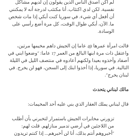
لم أكن أصدق الناس الذين يقولون إن لديهم مشاكل
نفسية. لكن لدي اكتئاب. أنا مكتئب لدرجة أنه لا يمكنني
أن أفعل أي شيء. في سوريا كنت أبكي إذا مات شخص
ما. الآن، أبكي طوال الوقت، كل مرة أضع رأسي على
الوسادة.
قالت امرأة عمرها 49 عاما إن الجيش داهم مخيمها مرتين،
واعتقل ذات مرة ابنها البالغ من العمر 17 عاما: "وضعوا ابني في
أصفاد وأخذوه بعيدا ولكنهم أعادوه في منتصف الليل في الليلة
التالية. في سوريا، إذا أخذوا ابنك إلى السجن، فهو لن يخرج. في
لبنان يخرج".
مالك لبناني يتحدث
قال لبناني يملك العقار الذي بني عليه أحد المخيمات:
تزورني مخابرات الجيش باستمرار لتخبرني بأن أطلب
من اللاجئين في أرضي تدمير منازلهم. قلت لهم:
"أخبروهم أنتم بذلك، أنا لن أخبرهم... إذا كنتم تريدون