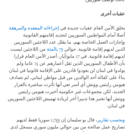
عقبات أخرى
يخلق الأمن العام عقبات جديدة في
إجراءاته المعقدة والمرهقة
أصلا أمام المواطنين السوريين لتجديد إقامتهم القانونية
وإجازات العمل الخاصة بهم، ما يقلل عدد اللاجئين السوريين
الذين لديهم إقامة قانونية. حوالي
73 بالمئة
من اللاجئين ليست
لديهم إقامة قانونية. في 17 مايو/أيار، أصدر الأمن العام قرارا
بأن الأطفال السوريين الذين تقل أعمارهم عن 15 عاما ولم
يولدوا في لبنان لن يعودوا قادرين على الإقامة قانونيا في لبنان
بناءً على كفالة أحد الوالدين من قبل مواطن لبناني. لم تصادف
هيومن رايتس ووتش أي أسر تعي أنها تأثرت مباشرة بالقرار
الجديد، لكن مجموعات غير حكومية أخبرت هيومن رايتس
ووتش أنها تعتبر هذا تدبيرا آخر لزيادة تهميش اللاجئين السوريين
في لبنان.
وبحسب تقارير
، قال بو سليمان إن 1,733 سوريا فقط لديهم
تصاريح عمل صالحة من بين حوالي مليون سوري مسجل لدى