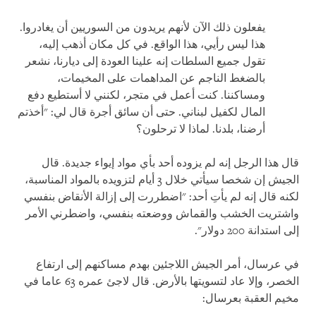
يفعلون ذلك الآن لأنهم يريدون من السوريين أن يغادروا.
هذا ليس رأيي، هذا الواقع. في كل مكان أذهب إليه،
تقول جميع السلطات إنه علينا العودة إلى ديارنا، نشعر
بالضغط الناجم عن المداهمات على المخيمات،
ومساكننا. كنت أعمل في متجر، لكنني لا أستطيع دفع
المال لكفيل لبناني. حتى أن سائق أجرة قال لي: "أخذتم
أرضنا، بلدنا. لماذا لا ترحلون؟
قال هذا الرجل إنه لم يزوده أحد بأي مواد إيواء جديدة. قال
الجيش إن شخصا سيأتي خلال 3 أيام لتزويده بالمواد المناسبة،
لكنه قال إنه لم يأتِ أحد: "اضطررت إلى إزالة الأنقاض بنفسي
واشتريت الخشب والقماش ووضعته بنفسي، واضطرني الأمر
إلى استدانة 200 دولار".
في عرسال، أمر الجيش اللاجئين بهدم مساكنهم إلى ارتفاع
الخصر، وإلا عاد لتسويتها بالأرض. قال لاجئ عمره 63 عاما في
مخيم العقبة بعرسال
: