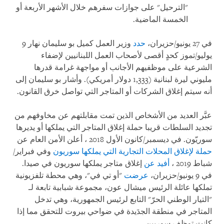
"الترحيل" على جوازات سفرهم خلال الأشهر الأربعة أو
الخمسة الماضية.
في 27 يونيو/حزيران،
حدد
وزير العمل كميل بو سليمان نهار 9
يوليو/تموز كحدٍ أقصى لأصحاب العمل اللبنانيين لإضفاء
الشرعية على موظفيهم الأجانب أو مواجهة غرامة قدرها
مليوني ليرة لبنانية (1,333 دولار أمريكي). وأشار بو سليمان إلى
أنه سيتم إغلاق الشركات أو المتاجر التي تواصل خرق القانون.
عبَّر العديد من الأشخاص الذين تمت مقابلتهم عن مخاوفهم من
تجديد السلطات قريبا حملة إغلاق المتاجر التي يملكها أو يديرها
سوريّون. في ديسمبر/كانون الأول 2018 ، أعلن الأمن العام عن
حملة لإغلاق المحلات التجارية التي يملكها سوريون
وفي فبراير/
شباط 2019 ،
أفيد عن
إغلاق متاجر يملكها سوريون في صيدا.
في 9 يونيو/حزيران،
عرضت
"أو تي في"، وهي محطة تلفزيونية
تملكها عائلة الرئيس ميشال عون، مجموعة شبابية تابعة لـ
"التيار الوطني الحرّ" التابع لرئيس الجمهورية، وهي تدخل
المتاجر في منطقة الجدَيدة في ضواحي بيروت للتحقق مما إذا
كانت توظف سوريين.