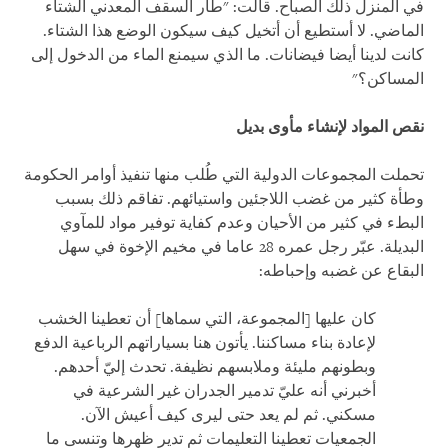
في المنزل ذلك الصباح. قالت: "طار السقف المعدني الشتاء
الماضي. لا أستطيع أن أتخيل كيف سيكون الوضع هذا الشتاء.
كانت لدينا أيضا فيضانات. ما الذي سيمنع الماء من الدخول إلى
المساكن؟
"
نقص المواد
لإنشاء مأوى بديل
تحملت المجموعات الدولية التي طُلب منها تنفيذ أوامر الحكومة
وطأة كثير من غضب اللاجئين واستيائهم. تفاقم ذلك بسبب
البطء في كثير من الأحيان وعدم كفاية توفير مواد للمآوي
البديلة. عبّر رجل عمره 28 عاما في مخيم الإخوة في سهل
البقاع عن غضبه وإحباطه
:
كان عليها [المجموعة، التي سماها] أن تعطينا الخشب
لإعادة بناء مساكننا. يأتون هنا بسياراتهم الرباعية الدفع
وبطونهم مليئة وملابسهم نظيفة. تحدث إليّ أحدهم.
أخبرني أنه عليّ تدمير الجدران غير الشرعية في
مسكني. ثم لم يعد حتى ليرى كيف أعيش الآن.
الجمعيات تعطينا التعليمات ثم تدير ظهرها وتنسى ما