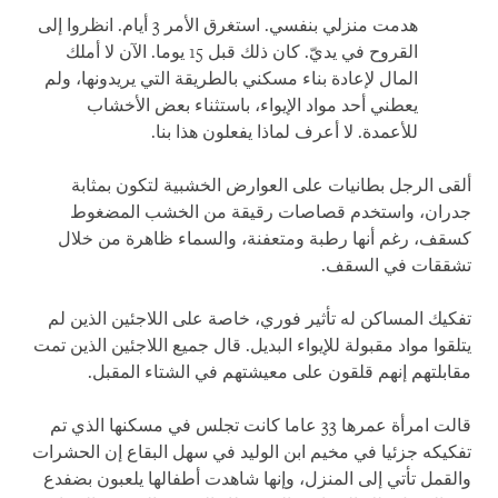
هدمت منزلي بنفسي. استغرق الأمر 3 أيام. انظروا إلى
القروح في يديّ. كان ذلك قبل 15 يوما. الآن لا أملك
المال لإعادة بناء مسكني بالطريقة التي يريدونها، ولم
يعطني أحد مواد الإيواء، باستثناء بعض الأخشاب
للأعمدة. لا أعرف لماذا يفعلون هذا بنا
.
ألقى الرجل بطانيات على العوارض الخشبية لتكون بمثابة
جدران، واستخدم قصاصات رقيقة من الخشب المضغوط
كسقف، رغم أنها رطبة ومتعفنة، والسماء ظاهرة من خلال
تشققات في السقف
.
تفكيك المساكن له تأثير فوري، خاصة على اللاجئين الذين لم
يتلقوا مواد مقبولة للإيواء البديل. قال جميع اللاجئين الذين تمت
مقابلتهم إنهم قلقون على معيشتهم في الشتاء المقبل
.
قالت امرأة عمرها 33 عاما كانت تجلس في مسكنها الذي تم
تفكيكه جزئيا في مخيم ابن الوليد في سهل البقاع إن الحشرات
والقمل تأتي إلى المنزل، وإنها شاهدت أطفالها يلعبون بضفدع