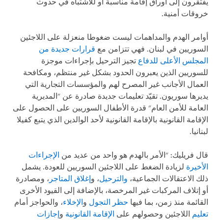
يفتقرون إلى أوراق إقامة مناسبة أو للاشتباه في حدوث
خروقات أمنية
.
أوامر الهدم والمداهمات ليست ضغوطا منعزلة على اللاجئين
السوريين في لبنان. فهي تتزامن مع
قرارات جديدة من
المجلس الأعلى للدفاع
تجيز الترحيل بإجراءات موجزة
للسوريين الذين يعبرون الحدود بشكل غير منتظم، ومكافحة
العمال الأجانب غير المصرح لهم والمؤسسات التجارية التي
يديرها سوريون. تقيّد تعليمات جديدة صادرة عن "المديرية
العامة للأمن العام" قدرة الأطفال السوريين على الحصول على
الإقامة القانونية بالإقامة القانونية لأحد الوالدين الذي يتبع كفيلا
لبنانيا
.
قال فريليك: "الأمر بالهدم هو واحد من عديد من
الإجراءات
الأخيرة
لزيادة الضغط على اللاجئين السوريين للعودة. يشمل
ذلك الاعتقالات الجماعية،
والترحيل
، و
إغلاق المتاجر
، ومصادرة
أو إتلاف المركبات غير المرخصة، بالإضافة إلى القيود الأخرى
القائمة منذ زمن، بما فيها
حظر التجول
و
الإخلاء
، والحواجز أمام
تعليم
اللاجئين وحصولهم على
الإقامة القانونية
و
إجازات