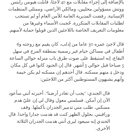
بالإضافة إلى إجراء مقابلات مع 40 لاجئا، قابلت هيومن رايتس
ووتش مسؤولين محليين، ومالكي الأراضي، وممثلي المنظمات
الإنسانية. رفضت المديرية العامة للأمن العام أو لم تستجب
لطلبات المقابلات المتكررة. حُجبت الأسماء وغيرها من
معلومات التعريف الخاصة باللاجئين الذين قوبلوا حماية لأمنهم
.
قال لاجئ عمره 30 عاما من إدلب، كان يقيم مع زوجته و6
أطفال في مساكن خيام غير رسمية بمنطقة المرج في سهل
البقاع، إنه استيقظ على صوت طرق باب منزله حوالي الساعة
5 صباحا قبل حوالي 3 أشهر. قال إن الجنود كانوا في كل مكان
ودخل 4 منهم مسكنه. قال أحدهم إن مسكنه لم يكن خيمة
وأنهم يشبهون المستوطنين أكثر من اللاجئين
:
قال الجندي: "يجب أن تغادر أرضنا". أخبرته أنني سأعود
الآن إن أمكن. فسلمني معول وقال لي إن عليّ هدم
مسكني. طلب مني تدمير الجدران بأكملها. وقف
وراقبني. بحلول الظهر كنت قد هدمت جدارا واحدا. قال
الجندي إنه سيعود ليرى أنني هدمت الجدران الثلاثة
الأخرى
.