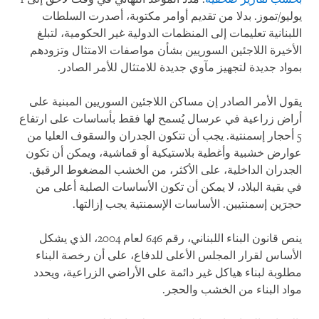
يوليو/تموز. بدلا من تقديم أوامر مكتوبة، أصدرت السلطات
اللبنانية تعليمات إلى المنظمات الدولية غير الحكومية، لتبلغ
الأخيرة اللاجئين السوريين بشأن مواصفات الامتثال وتزودهم
بمواد جديدة لتجهيز مآوي جديدة للامتثال للأمر الصادر
.
يقول الأمر الصادر إن مساكن اللاجئين السوريين المبنية على
أراض زراعية في عرسال يُسمح لها فقط بأساسات على ارتفاع
5 أحجار إسمنتية. يجب أن تتكون الجدران والسقوف العليا من
عوارض خشبية وأغطية بلاستيكية أو قماشية، ويمكن أن تكون
الجدران الداخلية، على الأكثر، من الخشب المضغوط الرقيق.
في بقية البلاد، لا يمكن أن تكون الأساسات الصلبة أعلى من
حجرَين إسمنتيين. الأساسات الإسمنتية يجب إزالتها
.
ينص قانون البناء اللبناني، رقم 646 لعام 2004، الذي يشكل
الأساس لقرار المجلس الأعلى للدفاع، على أن رخصة البناء
مطلوبة لبناء هياكل غير دائمة على الأراضي الزراعية، ويحدد
مواد البناء من الخشب والحجر
.