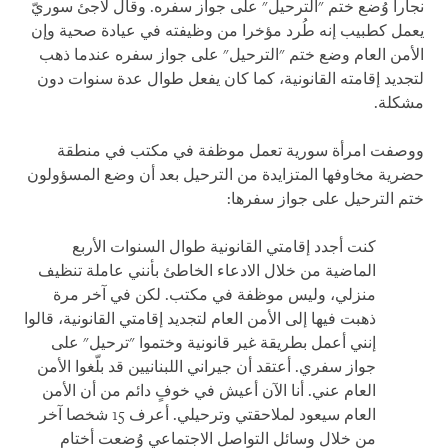
نجارا وُضع ختم "الترحيل" على جواز سفره. وقال لاجئ سوريّ
يعمل كطبيب إنه طُرد مؤخرا من وظيفته في عيادة صحية وإن
الأمن العام وضع ختم "الترحيل" على جواز سفره عندما ذهب
لتجديد إقامته القانونية، كما كان يفعل طوال عدة سنوات دون
مشكلة.
ووصفت امرأة سورية تعمل موظفة في مكتب في منطقة
حضرية مخاوفها المتزايدة من الترحيل بعد أن وضع المسؤولون
ختم الترحيل على جواز سفرها:
كنت أجدد إقامتي القانونية طوال السنوات الأربع
الماضية من خلال الادعاء الخاطئ بأنني عاملة تنظيف
منزلي، وليس موظفة في مكتب. لكن في آخر مرة
ذهبت فيها إلى الأمن العام لتجديد إقامتي القانونية، قالوا
إنني أعمل بطريقة غير قانونية وختموا "ترحيل" على
جواز سفري. أعتقد أن جيراني اللبنانيين قد بلّغوا الأمن
العام عني. أنا الآن أعيش في خوفٍ دائم من أن الأمن
العام سيعود لملاحقتي وترحيلي. أعرف 15 شخصا آخر
من خلال وسائل التواصل الاجتماعي وُضعت أختام