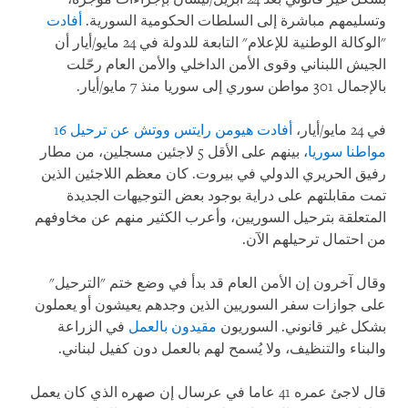
وتسليمهم مباشرة إلى السلطات الحكومية السورية.
أفادت
"الوكالة الوطنية للإعلام" التابعة للدولة في 24 مايو/أيار أن
الجيش اللبناني وقوى الأمن الداخلي والأمن العام رحّلت
بالإجمال 301 مواطن سوري إلى سوريا منذ 7 مايو/أيار.
في 24 مايو/أيار،
أفادت هيومن رايتس ووتش عن ترحيل 16
مواطنا سوريا
، بينهم على الأقل 5 لاجئين مسجلين، من مطار
رفيق الحريري الدولي في بيروت. كان معظم اللاجئين الذين
تمت مقابلتهم على دراية بوجود بعض التوجيهات الجديدة
المتعلقة بترحيل السوريين، وأعرب الكثير منهم عن مخاوفهم
من احتمال ترحيلهم الآن.
وقال آخرون إن الأمن العام قد بدأ في وضع ختم "الترحيل"
على جوازات سفر السوريين الذين وجدهم يعيشون أو يعملون
بشكل غير قانوني. السوريون
مقيدون بالعمل
في الزراعة
والبناء والتنظيف، ولا يُسمح لهم بالعمل دون كفيل لبناني.
قال لاجئ عمره 41 عاما في عرسال إن صهره الذي كان يعمل