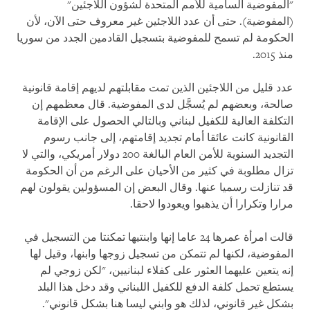
"المفوضية السامية للأمم المتحدة لشؤون اللاجئين"
(المفوضية). حتى أن عدد اللاجئين غير معروف حتى الآن، لأن
الحكومة لم تسمح للمفوضية بتسجيل القادمين الجدد من سوريا
منذ 2015.
عدد قليل من اللاجئين الذين تمت مقابلتهم لديهم إقامة قانونية
صالحة، وبعضهم لم يُسجَّل لدى المفوضية. قال معظمهم إن
التكلفة العالية للكفيل لبناني وبالتالي الحصول على الإقامة
القانونية كانت عائقا أمام تجديد إقامتهم، إلى جانب رسوم
التجديد السنوية للأمن العام البالغة 200 دولار أمريكي، والتي لا
تزال مطلوبة في كثير من الأحيان على الرغم من أن الحكومة
قد تنازلت رسميا عنها. وقال البعض إن المسؤولين يقولون لهم
مرارا وتكرارا أن يذهبوا ويعودوا لاحقا.
قالت امرأة عمرها 24 عاما إنها وابنتيها تمكنتا من التسجيل في
المفوضية، لكنها لم تتمكن من تسجيل زوجها وابنها، وقيل لها
إنه يتعين عليهما العثور على كفلاء لبنانيين، "لكن زوجي لم
يستطع تحمل كلفة الدفع للكفيل اللبناني وقد دخل هذا البلد
بشكل غير قانوني، لذلك هو وابني ليسا هنا بشكل قانوني".