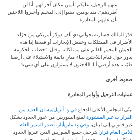
منهم الرحيل، عليكم تأمين مكان آخر لهم. أنا لن
أطردهم". منذ يومين، ذهبوا إلى المخيم وأخبروا اللاجئين
بأن عليهم المغادرة.
قدّر المالك خسارته بحوالي 30 ألف دولار أمريكي من جرّاء
الأضرار في الممتلكات وخفض الإيجارات أو فقدها إذا هدم
الجيش المخيم القائم على ممتلكاته. وقال: "خطاب الحكومة
يدور حول قيام اللاجئين ببناء مبانٍ دائمة والاستيلاء على أرضنا.
طيّب، هذه أرضي أنا. اللاجئون لا يستولون على أي شيء".
ضغوط أخرى
عمليات الترحيل وأوامر المغادرة
تبنّى المجلس الأعلى للدفاع
في 15 أبريل/نيسان العديد من
القرارات غير المنشورة
لمنع السوريين من عبور الحدود بشكل
غير قانوني إلى لبنان
، وفي 13 مايو/أيار، أصدر المدير العام
للأمن العام قرارا
بترحيل جميع السوريين الذين عبروا الحدود
بشكل غير قانوني بعد 24 أبريل/نيسان بإجراءات موجزة،