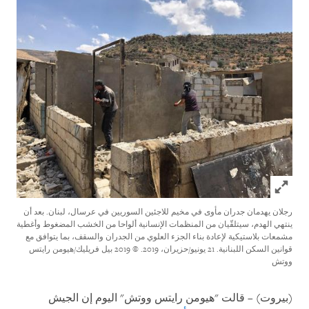
Click to expand Image
رجلان يهدمان جدران مأوى في مخيم للاجئين السوريين في عرسال، لبنان. بعد أن
ينتهي الهدم، سيتلقّيان من المنظمات الإنسانية ألواحا من الخشب المضغوط وأغطية
مشمعات بلاستيكية لإعادة بناء الجزء العلوي من الجدران والسقف، بما يتوافق مع
قوانين السكن اللبنانية. 21 يونيو/حزيران، 2019.
© 2019 بيل فريليك/هيومن رايتس
ووتش
(بيروت) – قالت "هيومن رايتس ووتش" اليوم إن الجيش