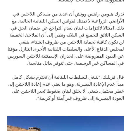
المسؤولية عن الاحتياجات الإنسانية.
تدرك هيومن رايتس ووتش أن عديد من مساكن اللاجئين في
الأراضي الزراعية لا تمتثل لقوانين السكن اللبنانية الحالية. مع
ذلك، امتثالا لالتزامات لبنان بعدم التراجع عن ضمان الحق في
السكن اللائق للجميع في البلاد، ونظرا إلى أن الملاجئ الخفيفة
لن تكون كافية لحماية اللاجئين من ظروف الشتاء، ينبغي
لمجلس الدفاع الأعلى والسلطات اللبنانية الأخرى التنازل مؤقتا
عن القيود المفروضة على الجدران الإسمنتية للاجئين السوريين
في المساكن غير الرسمية، حتى تتوفر بدائل مناسبة.
قال فريليك: "ينبغي للسلطات اللبنانية أن تحترم بشكل كامل
مبدأ عدم الإعادة القسرية، وهو ما يعني عدم إعادة اللاجئين إلى
خطر محتمل. ينبغي ألا يخلق لبنان ضغوطا تُجبر اللاجئين على
العودة القسرية إلى ظروف غير آمنة أو كريمة".