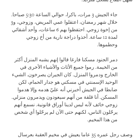
جاء الجيش 3 مرات، باكرا، حوالي الساعة 5:30 صباحا.
خلال شهر رمضان، اعتقلوا عمي المريض، وزوجي، و3
من إخوة زوجي. احتفظوا بهم 6 ساعات، وأحد أشقائي
لمدة 12 ساعة. أخذوا دراجة نارية من أخ زوجي
وحطموها.
دمر الجنود مسكنا فارغا قالوا إنهم يشبه المنزل أكثر
من الخيمة. رموا جميع الأثاث والأشياء الأخرى في
الخارج ودمروا المنزل. كان الجيران يصرخون. الشيء
الوحيد الإسمنتي في مسكني هو جدار الحمام، لكن
ضابطا في الجيش أخبرني أنه عليّ هدمه وإلا هدموا
المسكن. أنا قلقة من أنهم سيعودون ويدمرون منزلي.
زوجي خائف لأنه ليس لدينا أوراق قانونية. نسمع أنهم
يرحّلون الناس، لكنهم حتى الآن لم يرحّلوا أي شخص
من هذا المخيم.
وصف رجل عمره 35 عاما يعيش في مخيم العقبة بعرسال