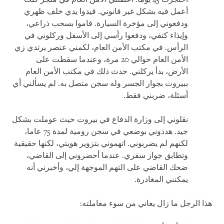
أعمل فيه بشكل غير قانوني. قيدوا يدي خلف ظهري
ودفعوني إلى مؤخرة السيارة. قاموا بسحب ذراعي،
وإيذاء كتفي، ودفعوا رأسي إلى الأسفل وركلوني في
الرأس. في مكتب الأمن العام، لكمني عنصر يرتدي زي
الأمن العام حوالي 20 مرة، وعندما سقطت على
الأرض، بدأ يركلني. حدث ذلك في مكتب الأمن العام
ببيروت بجوار الجسر وله سجن متصل به. لم يسألني أي
أسئلة، ضربني فقط.
نقلوني إلى وزارة الدفاع في بيروت حيث عوملت بشكل
جيد. هددوني بوضعي في سجن رومية لمدة 75 عاما،
لكنهم لم يضربوني. اتهموني بتزوير هويتي، لكنها حقيقية
وتطابق جواز سفري. عندما أحضروني إلى القاضي،
ضحك القاضي على التهم الموجهة إلي، وأخبرني أنه
يمكنني المغادرة.
هذا الرجل ما زال يعاني من سوء معاملته: