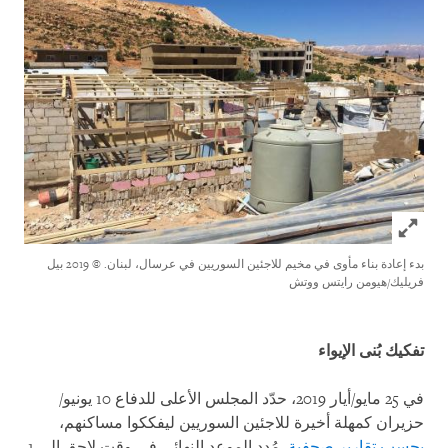
Click to expand Image
بدء إعادة بناء مأوى في مخيم للاجئين السوريين في عرسال، لبنان.
© 2019 بيل
فريليك/هيومن رايتس ووتش
تفكيك بُنى الإيواء
في 25 مايو/أيار 2019، حدّد المجلس الأعلى للدفاع 10 يونيو/
حزيران كمهلة أخيرة للاجئين السوريين ليفككوا مساكنهم،
بحسب تقارير صحفية
. مُدد الموعد النهائي في وقت لاحق إلى 1