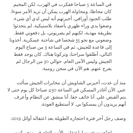
في الساعة 5 صباحا ففكرت في الهرب، لكن المخيم
كان محاطا، ومحاولة الهرب يمكن أن تزيد الأمر سوءا.
طلب الجنود أوراقي. أخبرتهم أنه ليس لدي أي شيء.
وضعوا يدي وراء ظهري بأصفاد بلاستيكية. لم يتحدثوا
بطريقة مهذبة، لكنهم لم يضربوني، بل دفعوني فقط.
وضعوني مع نحو 35 شخصا في شاحنة عسكرية. أخذونا
إلى قاعدة للجيش، ثم في الساعة 3 من صباح اليوم
التالي، أطلقوا سراحنا، وتركونا هناك. كان يوجد فقط
الجيش وليس الأمن العام. حوالي 30 من الرجال لم
يفرج عنهم. هم الآن في سجن رومية.
منذ أن عدت، أخبرني الشاويش أن مخابرات الجيش سألت
عني. الآن أغادر المسكن في الساعة 4:30 صباحا كل يوم حتى لا
يتم القبض علي. أنا خائف حقا. أنا منشق عن النظام وأعرف
أنهم يريدون أن يمسكوا بي. لا أستطيع العودة.
وصف رجل آخر فترة احتجازه الطويلة بعد اعتقاله أوائل 2019:
احتُجزت 43 يوما. اعتقلني الأمن العام في متجر كنت