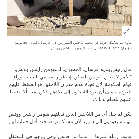
Click to expand Image
مأوى تم تفكيكه جزئيا في مخيم للاجئين السوريين في عرسال، لبنان، 20 يونيو/
حزيران 2019.
© 2019 بيل فريليك/هيومن رايتس ووتش
قال رئيس بلدية عرسال، الحجيري، لـ هيومن رايتس ووتش:
"الأمر لا يتعلق بقوانين السكن. إنه قرار سياسي. السبب وراء
قيام الحكومة الآن فجأة بهدم جدران اللاجئين هو الضغط عليهم
للعودة. نتمنى أن يعود اللاجئون إلى بلادهم، لكن يجب ألا نضغط
عليهم للقيام بذلك".
لكن لم يقل أي من اللاجئين الذين قابلتهم هيومن رايتس ووتش
إنهم سيعودون إلى سوريا لأن مساكنهم أصبحت أقل حماية لهم.
قالت أرملة عمرها 35 عاما من حمص توفي زوجها في المعتقل