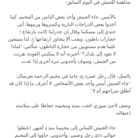
مداهمة للجيش في اليوم السابق:
بالأمس، جاء الجيش وأخذ بعض الناس من المخيم. كما
أخذوا بعض الدراجات النارية وكسروها ورموها. أتى
جندي إلى مسكننا وقال إن جدراننا كانت بارتفاع 7
حجارات باطون، ويجب ألا يتجاوز ارتفاعها 5، لذا سيتعين
علينا هدم مستويين من حجارة الباطون. سألني: "لماذا
لا تعود إلى بلدك؟" أخبرته أنه لا يمكنني العودة. هربت
من الجيش، وسوف يأخذوني مرة أخرى إذا عدت.
بالمثل، قال رجل عمره 45 عاما في مخيم الرحمة بعرسال:
"جاء الجيش أمس وأخذ بعض الأشخاص. لا أعرف ما إذا كان قد
أطلق سراحهم أم لا".
وصف لاجئ سوري حُجب سنه ومخيمه حفاظا على سلامته
اعتقاله:
جاء الجيش اللبناني إلى مخيمنا منذ 4 أشهر. اعتقلوا
حوالي 400 رجل وصبي، وأخذوني. جاؤوا إلى المخيم