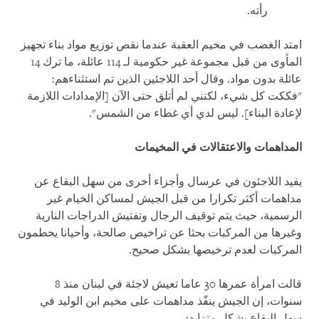
رأته.
امتد الغضب في مخيم العقبة عندما نقص توزيع مواد بناء تجهيز
المأوى من قبل مجموعة غير حكومية لـ 114 عائلة، ما ترك 14
عائلة بدون مواد. وقال أحد اللاجئين الذين تم استثناءهم:
"فككت كل شيء، لكنني لم أتلق حتى الآن [الإمدادات اللازمة
لإعادة البناء]. ليس لدي أي غطاء من الشمس".
المداهمات والاعتقالات في المخيمات
يفيد اللاجئون في عرسال وأجزاء أخرى من سهل البقاع عن
مداهمات أكثر تكرارا من قبل الجيش لمساكن الخيام غير
الرسمية، حيث يتم توقيف الرجال وتفتيش الدراجات النارية
وغيرها من المركبات بحثا عن تراخيص صالحة، وأحيانا يحطمون
المركبات لعدم ترخيصها بشكل صحيح.
قالت امرأة عمرها 30 عاما تعيش لاجئة في لبنان منذ 8
سنوات، إن الجيش ينفّذ مداهمات على مخيم ابن الوليد في
سهل البقاع بشكل متزايد: