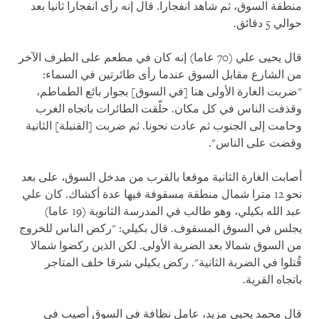
منطقة السوق، ثم شاهد انفجارا. قال إنه رأى انفجارا ثانيا بعد
حوالي 5 دقائق
.
قال يحيى علي (70 عاما) إنه كان في مطعم على الطرف الآخر
من الشارع مقابل السوق عندما رأى طائرتين في السماء:
"ضربت الغارة الأولى هنا [في السوق] بجوار بائع الطماطم،
وقذفت الناس في كل مكان. حلّقت الطائرات باتجاه الغرب
وحامت إلى الجنوب ثم عادت نحونا. ثم ضربت [القنبلة] الثانية
وقضت على الناس".
أصابت الغارة الثانية موقعا بالقرب من مدخل السوق، على بعد
نحو 12 مترا شمال منطقة مسقوفة فيها عدة أكشاك. كان علي
عبد الله بكيلي، وهو طالب في المدرسة الثانوية (19 عاما)
يجلس في السوق المسقوف. قال بكيلي: "ركض الناس للخروج
من السوق شمالا بعد الضربة الأولى. لكن الذين ركضوا شمالا
قُتلوا في الضربة الثانية". ركض بكيلي شرقا خلف المتاجر
باتجاه القرية
.
قال محمد يحيى مزيد، عامل نظافة في السوق أصيب في