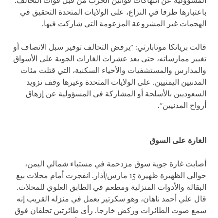
المسؤولية عن انتهاكات قوانين الحرب من قبل قوات التحالف.
باعتبارها طرفا في النزاع، على الولايات المتحدة التحقيق في
الهجمات غير المشروعة المزعومة التي شاركت فيها
.
قالت بريانكا موتابارثي: "يرفض التحالف توفير سبل الانصاف أو
تغيير ممارساته، حتى بعد عشرات الغارات الجوية على الأسواق
والمدارس والمستشفيات والأحياء السكنية، التي قتلت مئات
المدنيين اليمنيين. على الولايات المتحدة وغيرها وقف تزويد
السعوديين بالأسلحة أو المشاركة في المسؤولية عن إزهاق
أرواح المدنيين
."
الغارة على السوق
أصابت غارة جوية سوق مزدحمة في مستباء شمالي اليمن،
حوالي الظهيرة ظهيرة 15 مارس/آذار. انفجرت أمام محلات بيع
البقالة والأدوات المنزلية ومطعم في الطابق العلوي للمحلات.
قال علي أحمد ناهان، وهو سكرتير يعمل في منزله القريب إنه
سمع صوت الطائرات وركض خارجا. رأى طائرتين تحلقان فوق