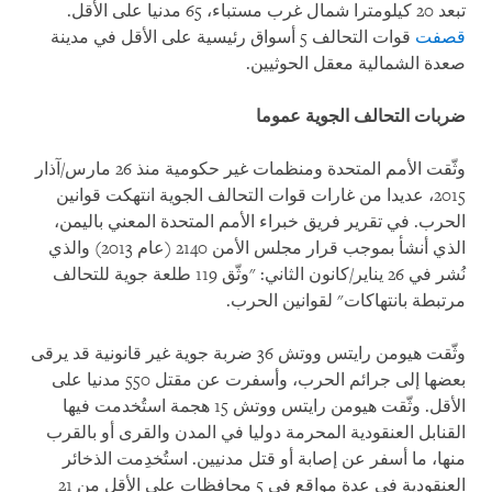
تبعد 20 كيلومترا شمال غرب مستباء، 65 مدنيا على الأقل.
قصفت
قوات التحالف 5 أسواق رئيسية على الأقل في مدينة
صعدة الشمالية معقل الحوثيين
.
ضربات التحالف الجوية عموما
وثّقت الأمم المتحدة ومنظمات غير حكومية منذ 26 مارس/آذار
2015، عديدا من غارات قوات التحالف الجوية انتهكت قوانين
الحرب. في تقرير فريق خبراء الأمم المتحدة المعني باليمن،
الذي أنشأ بموجب قرار مجلس الأمن 2140 (عام 2013) والذي
نُشر في 26 يناير/كانون الثاني: "وثّق 119 طلعة جوية للتحالف
مرتبطة بانتهاكات" لقوانين الحرب
.
وثّقت هيومن رايتس ووتش 36 ضربة جوية غير قانونية قد يرقى
بعضها إلى جرائم الحرب، وأسفرت عن مقتل 550 مدنيا على
الأقل. وثّقت هيومن رايتس ووتش 15 هجمة استُخدمت فيها
القنابل العنقودية المحرمة دوليا في المدن والقرى أو بالقرب
منها، ما أسفر عن إصابة أو قتل مدنيين. استُخدِمت الذخائر
العنقودية في عدة مواقع في 5 محافظات على الأقل من 21