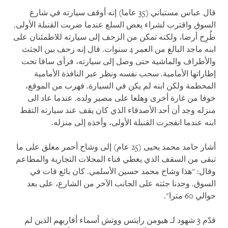
قال عباس مستباني (35 عاما) إنه أوقف سيارته في شارع
السوق واقترب لشراء بعض السلع عندما ضربت القنبلة الأولى.
طُرِح أرضا، ولكنه تمكن من الزحف إلى سيارته للاطمئنان على
ابنه ماجد البالغ من العمر 4 سنوات. قال إنه زحف بين الجثث
والأطراف والماشية حتى وصل إلى سيارته، فرأى ساقا تحت
إطاراتها الأمامية. سحب نفسه ونظر عبر النافذة الأمامية
المحطمة ولكن ابنه لم يكن في السيارة. فهرب من الموقع،
خوفا من غارة أخرى وهلعا على مصير ولده. عندما عاد الى
منزله وجد أن أحد الأصدقاء الذي كان يقف عند سيارته التقط
ابنه عندما انفجرت القنبلة الأولى، وأخذه إلى منزله
.
أشار حامد محمد يحيى (25 عام) إلى وشاح أحمر معلق على ما
تبقى من السقف الذي يغطي فناء المحلات التجارية والمطاعم
وقال: "هذا وشاح محمد حسين الأسلمي. كان بائع قات في
السوق. وجدنا جثته على الجانب الآخر من الشارع، على بعد
حوالي 60 مترا".
قدّم 3 شهود لـ هيومن رايتس ووتش أسماء أقاربهم الذين لم