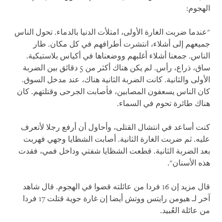
الهجوم
:
"عندما ضربت الغارة الأولى، امتلأت الدنيا بالدماء. تحول الناس
جميعهم إلى أشلاء، انتشرت أطرافهم في كل مكان. طار
الناس. جمعنا أشلاء أغلبهم ووضعناها في أكياس بلاستيكية.
ساق، ذراع، رأس. لم يكن هناك أكثر من 5 دقائق بين الضربة
الأولى والثانية. كانت الضربة الثانية هناك، عند مدخل السوق.
كان الناس يسعفون المصابين، فأصابت الجرحى وقتلتهم. كان
هناك طائرة تحوم في السماء
.
كنت أساعد في انتشال القتلى، وأحاول أن أرفع رجلا لأتعرف
عليه. ثم ضربت الغارة الثانية. أصابت الشظايا وجهي فهربت
بعد الضربة الثانية. قطعت الشظايا شفتي وداخل فمي، فقدت
هذه الأسنان"
.
قال مزيد إن 16 فردا من عائلته قضوا في الهجوم. قال شاهد
آخر لـ هيومن رايتس ووتش أيضا إن غارة جوية قتلت 17 فردا
من عائلة العُبيد
.