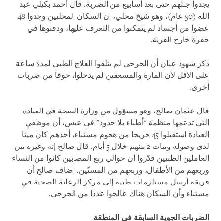
يجدوا جثثهم حتى بعد أسابيع من الضربة. قال أحمد بكيلي عبد
الله (50 عام)، وهو شيخ محلي، إن السكان المحليين وجدوا 48
عضوا من أجساد لم يتمكنوا من التعرف عليها، ودفنوها في
حفرة خارج القرية
.
ذكر شهود عيان أن الجرحى لم يتلقوا العلاج الطبي لمدة ساعة
على الأقل لأن المارة والمسعفين لم يدخلوا، خوفا من ضربات
أخرى
.
قال عثمان صالح، وهو مسؤول من وزارة الصحة في العيادة
التي تدعمها منظمة "أطباء بلا حدود" في عبس، أن موظفي
العيادة استقبلوا 45 جريحا من هجوم مستباء، أحدهم كان ميتا
لدى وصوله ومات 2 منهم خلال 5 أيام. قال صالح إنه وغيره من
العاملين الطبيين قدّروا أن حوالي ربع المصابين كانوا من النساء
وربعهم من الأطفال، وربعهم من المسنّين. أضاف صالح أن
فريقه أرسل مستلزمات طبية إلى مركز الرعاية الصحية في
مستباء وأن السكان هناك عالجوا عددا من الجرحى
.
الضربات الجوية السابقة في المنطقة