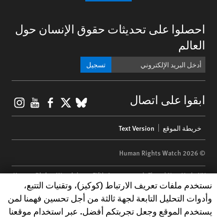
احصلوا على تحديثات حقوق الإنسان حول
العالم
تسجيل
gram
ouTube
Facebook
BlueSky
X
ابقوا على اتصال
Footer
خريطة الموقع
Text Version
menu
© 2026 Human Rights Watch
Human Rights Watch
| 350 Fifth Avenue, 34th Floor | New York,
NY
Human Rights Watch cookie preferences
نستخدم ملفات تعريف الارتباط (كوكيز)، وتقنيات التتبع،
10118-3299
USA
|
t
1.212.290.4700
وأدوات التحليل التابعة لجهة ثالثة من أجل تحسين فهمنا لمن
Human Rights Watch
is a 501(C)(3) nonprofit registered in the US
يستخدم الموقع وجعل تجربتكم أفضل. عبر استخدام موقعنا
under EIN: 13-2875808