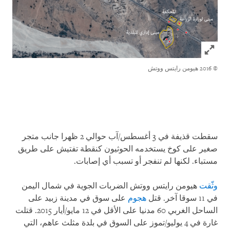
Click to expand Image
© 2016 هيومن رايتس ووتش
سقطت قذيفة في 3 أغسطس/آب حوالي 2 ظهرا جانب متجر
صغير على كوخ يستخدمه الحوثيون كنقطة تفتيش على طريق
مستباء. لكنها لم تنفجر أو تسبب أي إصابات
.
وثّقت
هيومن رايتس ووتش الضربات الجوية في شمال اليمن
في 11 سوقا آخر. قتل
هجوم
على سوق في مدينة زبيد على
الساحل الغربي 60 مدنيا على الأقل في 12 مايو/أيار 2015. قتلت
غارة في 4 يوليو/تموز على السوق في بلدة مثلث عاهم، التي