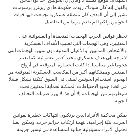
استهداف موقع مستباء. وقال إن الحوثيين "خدعوا الناس
بالقول إنه كان سوقا". زودت حكومة هادي رويترز برسومات
تشير إلى أن الهدف كان منطقة عسكرية تجمعت فيها قوات
الحوثيين ولكنها لم تقدم مزيدا من التفاصيل
.
تحظر قوانين الحرب الهجمات المتعمدة أو العشوائية على
المدنيين، وهي الهجمات التي تصيب الأهداف العسكرية
والأشخاص المدنيين أو الأعيان المدنية دون تمييز. الهجمات التي
لا توجه إلى هدف عسكري محدد تُعتبر عشوائية. كما تعتبر
هجوما غير متناسبا إذا كانت الخسارة المتوقعة في أرواح
المدنيين وممتلكاتهم أكبر من المكاسب العسكرية المتوقعة من
الهجوم. استخدام الحوثيين لمبنى في السوق كثكنة يشكل فشلا
في اتخاذ جميع الاحتياطات الممكنة لحماية المدنيين تحت
سيطرتهم من الهجمات، إلا أن هذا لا يبرر ضربات التحالف
الجوية
.
يمكن محاكمة الأفراد الذين يرتكبون انتهاكات خطيرة لقوانين
الحرب، بنيّة إجرامية، بتهمة ارتكاب جرائم حرب. ويمكن أيضا
تحميل الأفراد مسؤولية جنائية للمساعدة في تيسير جريمة