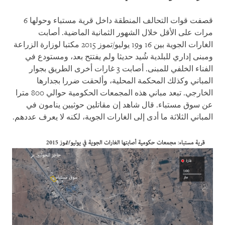
قصفت قوات التحالف المنطقة داخل قرية مستباء وحولها 6
مرات على الأقل خلال الشهور الثمانية الماضية. أصابت
الغارات الجوية بين 16 و19 يوليو/تموز 2015 مكتبا لوزارة الزراعة
ومبنى إداري للبلدية شُيد حديثا ولم يفتتح بعد، ومستودع في
الفناء الخلفي للمبنى. أصابت 3 غارات أخرى الطريق بجوار
المباني وكذلك المحكمة المحلية، وألحقت ضررا بجدارها
الخارجي. تبعد مباني هذه المجمعات الحكومية حوالي 800 مترا
عن سوق مستباء. قال شاهد إن مقاتلين حوثيين ينامون في
المباني الثلاثة ما أدى إلى الغارات الجوية، لكنه لا يعرف عددهم
.