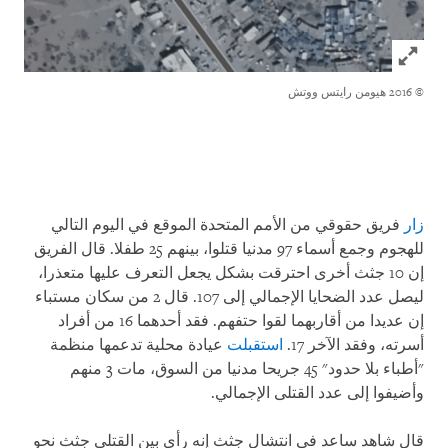
Click to expand Image
© 2016 هيومن رايتس ووتش
زار
فريق حقوقي من الأمم المتحدة الموقع في اليوم التالي
للهجوم وجمع أسماء 97 مدنيا قتلوا، بينهم 25 طفلا. قال الفريق
إن 10 جثث أخرى احترقت بشكل يجعل التعرف عليها متعذرا،
ليصل عدد الضحايا الإجمالي إلى 107. قال 2 من سكان مستباء
إن عديدا من أقاربهما لقوا حتفهم. فقد أحدهما 16 من أفراد
أسرته، وفقد الآخر 17.
استقبلت
عيادة محلية تدعمها منظمة
"أطباء بلا حدود" 45 جريحا مدنيا من السوق، مات 3 منهم
وأضيفوا إلى عدد القتلى الإجمالي
.
قال شاهد ساعد في انتشال جثث إنه رأى بين القتلى جثث نحو