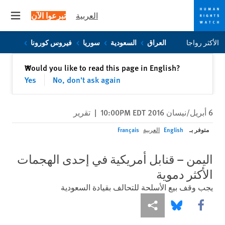
العربية
تبرعوا الآن
 menu
Skip
Skip
الأكثر رواجا
العراق
السعودية
سوريا
فيروس كورونا
to
to
cookie
main
إغلاق
Would you like to read this page in English?
✕
content
privacy
Yes
No, don't ask again
notice
6 أبريل/نيسان 2016 10:00PM EDT
|
تقرير
متوفر بـ
English
العربية
Français
اليمن – قنابل أمريكية في إحدى الهجمات
الأكثر دموية
يجب وقف بيع الأسلحة للتحالف بقيادة السعودية
Share this via Facebook
Share this via مشاركة
Share this via Bluesky