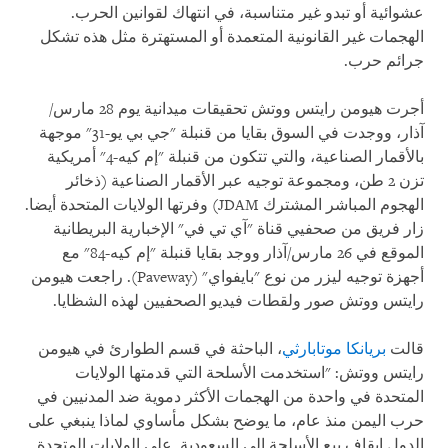
عشوائية أو تبدو غير متناسبة، في انتهاك لقوانين الحرب.
الهجمات غير القانونية المتعمدة أو المستهترة مثل هذه تشكل
جرائم حرب
.
أجرت هيومن رايتس ووتش تحقيقات ميدانية يوم 28 مارس/
آذار، ووجدت في السوق بقايا من قنبلة "جي بي يو-31" موجهة
بالأقمار الصناعية، والتي تتكون من قنبلة "إم كيه-4" أمريكية
تزن 2 طن، ومجموعة توجيه عبر الأقمار الصناعية (ذخائر
الهجوم المباشر المشترك
JDAM
) وفرتها الولايات المتحدة أيضا.
زار فريق من صحفيي قناة "آي تي في" الإخبارية البريطانية
الموقع في 26 مارس/آذار ووجد بقايا قنبلة "إم كيه-84" مع
أجهزة توجيه ليزر من نوع "بايفواي"
(Paveway)
. راجعت هيومن
رايتس ووتش صور ولقطات فيديو الصحفيين لهذه الشظايا
.
قالت
بريانكا موتابارثي
، الباحثة في قسم الطوارئ في هيومن
رايتس ووتش: "استخدمت الأسلحة التي قدمتها الولايات
المتحدة في واحدة من الهجمات الأكثر دموية ضد المدنيين في
حرب اليمن منذ عام، ما يوضح بشكل مأساوي لماذا ينبغي على
الدول إيقاف بيع الأسلحة إلى السعودية. على الولايات المتحدة