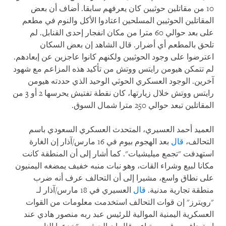
10 من مقاتلين حوثيين كان يعرفهم سابقا. أضاف أن بعض
المقاتلين الحوثيين المسلحين اعتادوا الأكل والنوم في مطعم
على بعد حوالي 60 مترا من مكان انفجار إحدى القنابل. لم
تلحق بالمطعم أي أضرار. قال الشاهد إن بعض السكان
اعترضوا على وجود الحوثيين ولكنهم كانوا عاجزين عن إبعادهم.
لم تتمكن هيومن رايتس ووتش من تأكيد هذه المزاعم مع شهود
آخرين. الوجود العسكري الحوثي الوحيد الذي حددته هيومن
رايتس ووتش خلال زيارتها، كان نقطة تفتيش يحرسها 2 أو 3 من
المقاتلين تبعد حوالي 250 مترا شمال السوق
.
العميد أحمد العسيري، المتحدث العسكري السعودي باسم
التحالف،
قال
بعد الهجوم بيوم في 16 مارس/آذار إن الغارة
استهدفت "تجمع ميليشيات". كما أشار إلى أن المنطقة كانت
مكانا لبيع وشراء القات، وهو نبات منبه خفيف يمضغه اليمنيون
على نطاق واسع، مشيرا إلى أن التحالف عرف أنه ضرب
منطقة تجارية مدنية.
قال
العسيري في 18 مارس/آذار لـ
"رويترز" إن قوات التحالف استخدمت معلومات من القوات
العسكرية اليمنية الموالية للرئيس عبد ربه منصور هادي عند