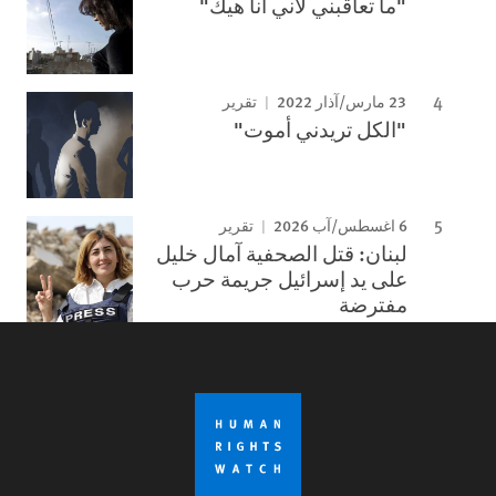
"ما تعاقبني لأني أنا هيك"
23 مارس/آذار 2022
تقرير
"الكل تريدني أموت"
6 اغسطس/آب 2026
تقرير
لبنان: قتل الصحفية آمال خليل
على يد إسرائيل جريمة حرب
مفترضة