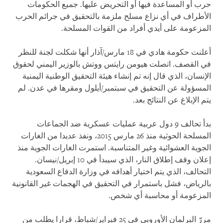
حرب أو المساعدة فيها أو التحريض عليها. جميع الحكومات
الأطراف في أي نزاع مسلح ملزمة بالتحقيق في جرائم الحرب
المزعومة على أيدي أفراد من القوات المسلحة
.
أعلنت حكومة هادي في 18 مارس/آذار أنها شكلت لجنة للنظر
في القصف. اتصلت هيومن رايتس ووتش بالوزير اليمني لحقوق
الإنسان، الذي قال إنه تم إنشاء هيئة التحقيق الوطنية اليمنية
المسؤولة عن التحقيق في سبتمبر/أيلول ومقرها في عدن. لم
يتم الإبلاغ عن النتائج بعد
.
بدأ تحالف 9 دول عربية عمليات عسكرية ضد الجماعات
المسلحة الحوثية منذ 26 مارس 2015، ونفذ عديدا من الغارات
الجوية العشوائية وغير المتناسبة. استمرت الغارات الجوية منذ
إعلان وقف إطلاق النار، الذي سيبدأ في 10 إبريل/نيسان.
التحالف، الذي يتم اختيار أهدافه في وزارة الدفاع السعودية
بالرياض، فشل باستمرار في التحقيق في الهجمات غير القانونية
المزعومة أو محاسبة أي شخص
.
مررّ البرلمان الأوروبي في 25 فبراير/شباط، قرارا يطلب من