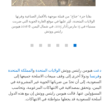
 موقع
بقايا جزء "جناح" من قنبلة موجهة بالأقمار الصناعية وفرتها
ي ضربت السوق في مستباء في 15 مارس/آذار
الولايات المتحدة، عُثِر عليها في موقع الغارة الجوية التي ضربت
مستباء في 15 مارس/آذار 2015، في شمال اليمن. © 2016 هيومن
رايتس ووتش
دعت
هيومن رايتس ووتش
الولايات المتحدة
و
المملكة المتحدة
و
فرنسا
ودولا أخرى إلى وقف مبيعات الاسلحة جميعها إلى
السعودية، إلى أن تحدّ من ضرباتها الجوية غير المشروعة في
اليمن، وتحقق بمصداقية في الانتهاكات المزعومة، وتحاسب
المسؤولين عنها. قالت هيومن رايتس ووتش إن بيع هذه الدول
أسلحة للسعودية قد يجعلها متواطئة في الانتهاكات
.