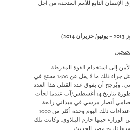
 الإنسان التابع للأمم المتحدة من أجل
20)
حتجين
رر لجوء قوات الأمن إلى استخدام القوة المفرطة
والتعسفية من أجل فض الاعتصامات. وقُتل جراء ذلك ما لا يقل عن 1400 محتج في
، ويُرجح أن يفوق عدد القتلى هذا العدد
بالعشرات. ووقعت أكثر تلك الحوادث خطورة بتاريخ 14 أغسطس/آب عندما لجأت
صامي أنصار مرسي في ميداني رابعة
العدوية والنهضة بالقاهرة. ولقد أوقعت اعتداءات ذلك اليوم وحده أكثر من 1000
الوزارء حينها حازم الببلاوي. وكانت تلك
ها تاريخ مصر الحديث.