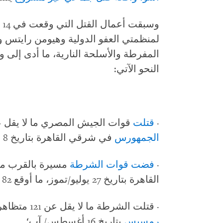
وس
لمنظمتي العفو الدولية وهيومن رايتس 
المفرطة والأسلحة النارية، ما أدى إلى
النحو الآتي:
·
قتلت
قوات الجيش المصري ما لا يقل عن 61 شخصا 
الجمهورس
في شرقي القاهرة بتاريخ 8 يوليو/ تموز؛
·
فضت قوات الشرطة
مسيرة بالقرب م
القاهرة بتاريخ 27 يوليو/تموز، ما أوقع 82 قتيلا على الأقل؛
· قتلت الشرطة ما لا يقل عن 121 متظاهرا أثناء فضها لاحتجاجات في محيط
رمسيس
بتاريخ 16 أغسطس/ آب؛