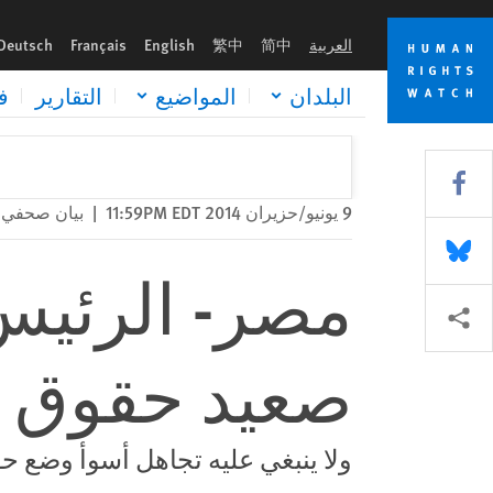
Skip
Skip
مصر- الرئيس الجديد يواجه أزمة على صعيد حقوق الإنسان
to
to
العربية
简中
繁中
English
Français
Deutsch
cookie
main
content
privacy
البلدان
المواضيع
التقارير
ف
notice
Share this via Facebook
9 يونيو/حزيران 2014 11:59PM EDT
|
بيان صحفي
Share this via Bluesky
مصر- الرئيس 
Share this via مشاركة
صعيد حقوق ا
ولا ينبغي عليه تجاهل أسوأ وضع حق