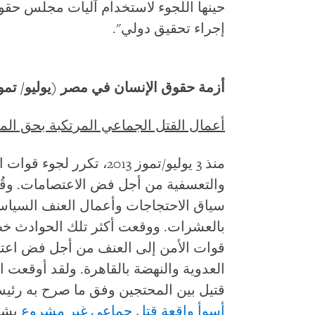
حينها اللجوء لاستخدام آليات مجلس حقوق
إجراء تحقيق دولي".
أزمة حقوق الإنسان في مصر (يوليو/ تموز 2013 – يونيو/ حزيران 14
أعمال القتل الجماعي المرتكبة بحق الم
منذ 3 يوليو/تموز 2013، تك
سياق الاحتجاجات وأعمال العنف السياسي
قوات الأمن إلى العنف من أجل فض اعت
قتيل بين المحتجين وفق ما صرح به رئيس 
أسوأ واقعة قتل
جماعي غير مشروع
يشهد