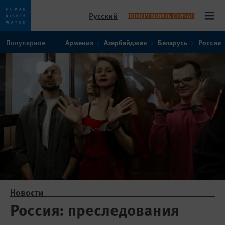
Русский
ПОЖЕРТВОВАТЬ СЕЙЧАС
Open
Skip
Skip
Популярное
Армения
Азербайджан
Беларусь
Россия
to
to
cookie
main
privacy
content
notice
Новости
Россия: преследования