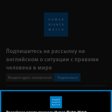
Подпишитесь на рассылку на
английском о ситуации с правами
человека в мире
Подписаться
BlueSky
X
Faceboo
YouTu
Ins
Свяжитесь с нами
Footer
Заявление о политике конфиденциальности
Карта сайта
Российские власти признали Human Rights Watch