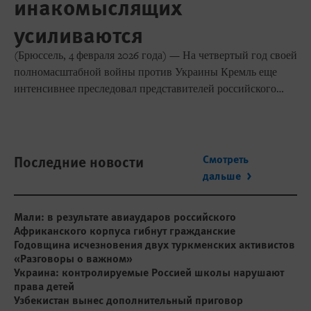
инакомыслящих
усиливаются
(Брюссель, 4 февраля 2026 года) — На четвертый год своей
полномасштабной войны против Украины Кремль еще
интенсивнее преследовал представителей российского
гражданского общества, направляя репрессии против
критиков режима как внутри страны, так и за рубежом. Об
этом заявила сегодня Human Rights Watch в своем
«Всемирном докладе 2026». Стремясь к подавлению
Последние новости
Смотреть
любых форм инакомыслия, власти расширили применение
дальше
цензуры и слежки, все чаще использовали обвинения в
совершении преступлений против безопасности
Мали: в результате авиаударов российского
государства и отладили процесс уголовного
Африканского корпуса гибнут гражданские
преследования критиков режима, признанных
Годовщина исчезновения двух туркменских активистов
«иностранными агентами».
«Разговоры о важном»
Украина: контролируемые Россией школы нарушают
права детей
Узбекистан вынес дополнительный приговор