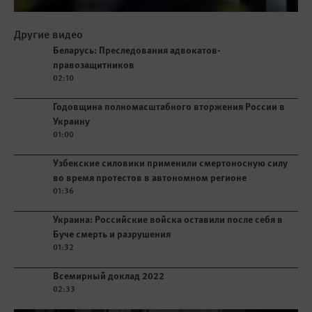
Play
Другие видео
Беларусь: Преследования адвокатов-
Play video
Беларусь: Преследования адвокатов-
правозащитников
правозащитников
02:10
Play video
Годовщина полномасштабного вторжения России в
Украину
01:00
Play video
Узбекские силовики применили смертоносную силу
во время протестов в автономном регионе
01:36
Play video
Украина: Российские войска оставили после себя в
Буче смерть и разрушения
01:32
Play video
Всемирный доклад 2022
02:33