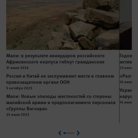
Мали: в результате авиаударов российского
Годовщи
Африканского корпуса гибнут гражданские
активис
31 июля 2026
23 июля 2
Россия и Китай не заслуживают места в главном
«Разгов
правозащитном органе ООН
16 июля 2
5 октября 2023
Украина
Мали: Новые эпизоды жестокостей со стороны
нарушаю
малийской армии и предполагаемого персонала
16 июля 2
«Группы Вагнера»
25 июля 2023
Previous
Next