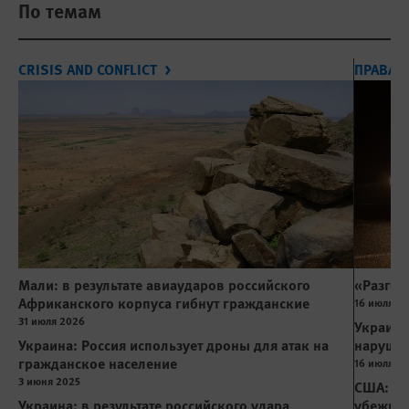
По темам
CRISIS AND CONFLICT
ПРАВА 
Мали: в результате авиаударов российского
«Разгов
Африканского корпуса гибнут гражданские
16 июля 2
31 июля 2026
Украина
Украина: Россия использует дроны для атак на
нарушаю
гражданское население
16 июля 2
3 июня 2025
США: вы
Украина: в результате российского удара
убежища