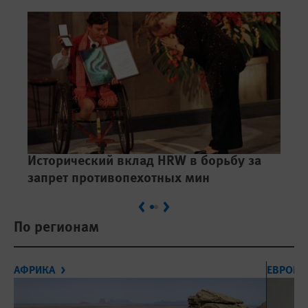
Исторический вклад HRW в борьбу за
Ре
запрет противопехотных мин
Previous
Next
По регионам
АФРИКА
ЕВРОПА