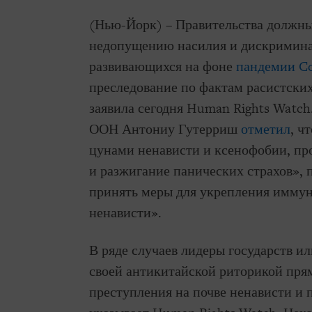
(Нью-Йорк) – Правительства должны
недопущению насилия и дискриминац
развивающихся на фоне
пандемии Co
преследование по фактам расистских
заявила сегодня Human Rights Watch.
ООН Антониу Гутерриш
отметил
, ч
цунами ненависти и ксенофобии, пр
и разжигание панических страхов», п
принять меры для укрепления иммун
ненависти».
В ряде случаев лидеры государств 
своей антикитайской риторикой пря
преступления на почве ненависти и 