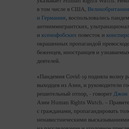
указывает Human Rights Watch. Нек
в том числе в США,
Великобритании
и Германии
, воспользовались панде
антииммигрантских, ультранациона
и
ксенофобских
повесток и
конспиро
окрашенных пропагандой превосходс
беженцев, иностранцев и узнаваемы
деятелей.
«Пандемия Covid-19 подняла волну 
выходцев из Азии, и руководители г
решительный отпор, - говорит
Джон
Азии Human Rights Watch. – Правите
с гражданами, пропагандировать тол
ненавистническими высказываниями,
на расследование и уголовное пресл