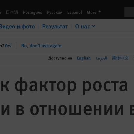
шении выходцев из Азии
Пои
languages
h
日本語
Português
Русский
Español
More
Видео и фото
Результат
О нас
sh?
Yes
No, don't ask again
Доступно на
English
العربية
简体中文
ак фактор роста
и в отношении 