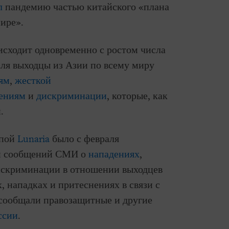
л
пандемию частью китайского «плана
ире».
исходит одновременно с ростом числа
аля выходцы из Азии по всему миру
ям
,
жесткой
лениям
и
дискриминации
, которые, как
.
ппой
Lunaria
было с февраля
 сообщений СМИ о
нападениях
,
дискриминации в отношении выходцев
, нападках и притеснениях в связи с
 сообщали правозащитные и другие
ссии
.