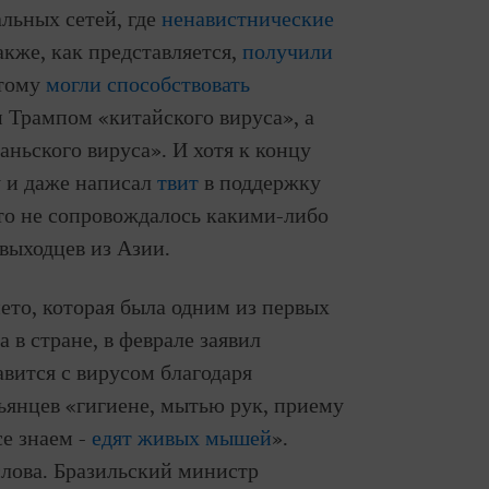
льных сетей, где
ненавистнические
акже, как представляется,
получили
этому
могли способствовать
Трампом «китайского вируса», а
ньского вируса». И хотя к концу
 и даже написал
твит
в поддержку
то не сопровождалось какими-либо
выходцев из Азии.
ето, которая была одним из первых
 в стране, в феврале заявил
вится с вирусом благодаря
янцев «гигиене, мытью рук, приему
се знаем -
едят живых мышей
».
слова. Бразильский министр