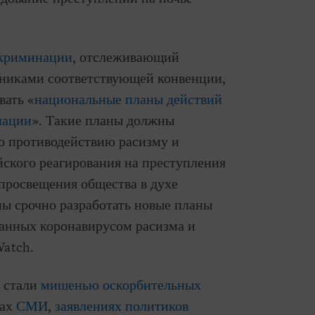
скриминации
, отслеживающий
тниками соответствующей конвенции,
вать «
национальные планы действий
нации
». Такие планы должны
о противодействию расизму и
ского реагирования на преступления
 просвещения общества в духе
ны срочно разработать новые планы
ванных коронавирусом расизма и
Watch.
 стали
мишенью
оскорбительных
лах
СМИ
,
заявлениях
политиков