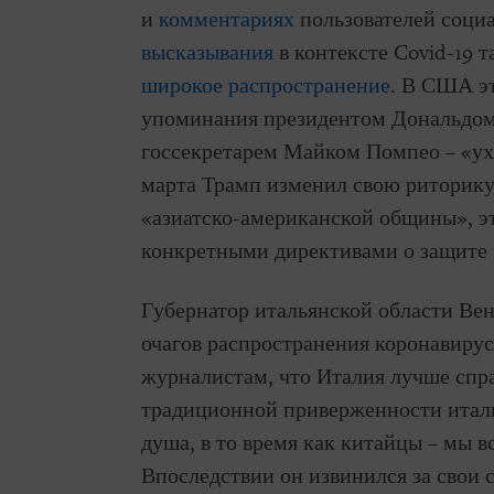
и
комментариях
пользователей социа
высказывания
в контексте Covid-19 т
широкое распространение
. В США 
упоминания президентом Дональдом 
госсекретарем Майком Помпео – «уха
марта Трамп изменил свою риторику
«азиатско-американской общины», э
конкретными директивами о защите 
Губернатор итальянской области Вен
очагов распространения коронавируса
журналистам, что Италия лучше спра
традиционной приверженности италь
душа, в то время как китайцы – мы в
Впоследствии он извинился за свои 