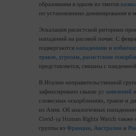
образования в одном из твитов
назва
по установлению доминирования в м
Эскалация расистской риторики про
нападений на расовой почве. С февр
подвергаются
нападениям
и
избиени
травле
,
угрозам
,
расистским оскорб
представляется, связаны с пандемией
В Италии неправительственной гру
зафиксировано свыше 50
заявлений
и
словесных оскорблениях, травле и 
из Азии. Об аналогичных нападениях
Covid-19 Human Rights Watch также
группы из
Франции
,
Австралии
и
Ро