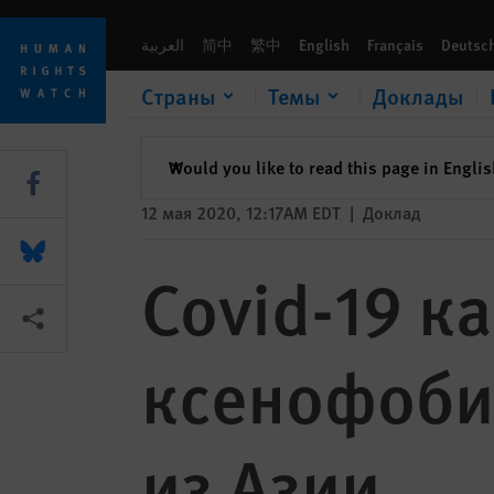
Skip
Skip
Covid-19 как фактор роста расизма и ксенофобии в отно
to
to
العربية
简中
繁中
English
Français
Deutsc
cookie
main
privacy
content
Страны
Темы
Доклады
notice
закрыть
Would you like to read this page in Engli
✕
Share this via Facebook
12 мая 2020, 12:17AM EDT
|
Доклад
Share this via Bluesky
Covid-19 к
Share this via Поделиться
ксенофоби
из Азии