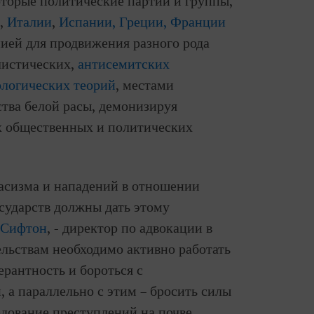
оторые политические партии и группы,
,
Италии
,
Испании, Греции, Франции
мией для продвижения разного рода
листических,
антисемитских
логических теорий
, местами
тва белой расы, демонизируя
х общественных и политических
расизма и нападений в отношении
осударств должны дать этому
 Сифтон
, - директор по адвокации в
льствам необходимо активно работать
ерантность и бороться с
 а параллельно с этим – бросить силы
едование преступлений на почве