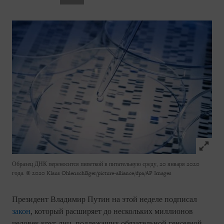
Click to
Образец ДНК переносится пипеткой в питательную среду, 20 января 2020
года.
© 2020 Klaus Ohlenschläger/picture-alliance/dpa/AP Images
Президент Владимир Путин на этой неделе подписал
закон
, который расширяет до нескольких миллионов
человек круг лиц, подлежащих обязательной геномной