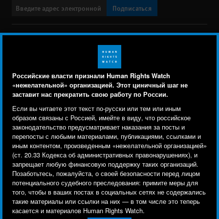
Подписаться
BlueSky
X
Faceboo
YouTu
Ins
Свяжитесь с нами
Footer
Заявление о политике конфиденциальности
Карта сайта
Российские власти признали Human Rights Watch
menu
«нежелательной» организацией. Этот циничный шаг не
Text Version
заставит нас прекратить свою работу по России.
Human Rights Watch cookie preferences
Мы используем файлы cookie, технологии
Если вы читаете этот текст по-русски или тем или иным
© 2026 Human Rights Watch
отслеживания и сторонние аналитические
образом связаны с Россией, имейте в виду, что российское
законодательство предусматривает наказания за посты и
инструменты, чтобы лучше понять, кто посещает
Human Rights Watch
| 350 Fifth Avenue, 34th Floor | New York,
NY
перепосты с любыми материалами, публикациями, ссылками и
сайт, и улучшить ваш опыт взаимодействия с ним.
10118-3299
USA
|
t
1.212.290.4700
иным контентом, произведенным «нежелательной организацией»
(ст. 20.33 Кодекса об административных правонарушениях), и
Используя наш сайт, вы соглашаетесь с этим.
Human Rights Watch
is a 501(C)(3) nonprofit registered in the US
запрещает любую финансовую поддержку таких организаций.
Ознакомьтесь с нашей
политикой
under EIN: 13-2875808
Позаботьтесь, пожалуйста, о своей безопасности перед лицом
потенциального судебного преследования: примите меры для
конфиденциальности,
чтобы узнать, для чего
того, чтобы в ваших постах в социальных сетях не содержались
используются файлы cookie и как изменить ваши
такие материалы или ссылки на них — в том числе это теперь
настройки.
касается и материалов Human Rights Watch.