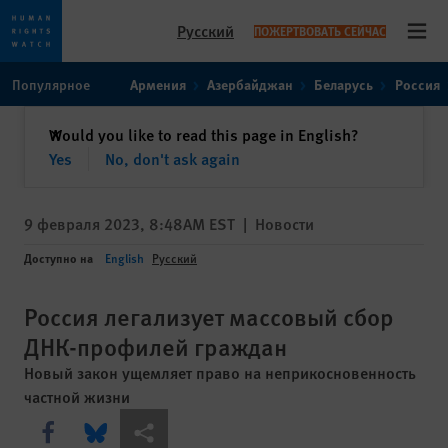
Русский
ПОЖЕРТВОВАТЬ СЕЙЧАС
Open
Skip
Skip
Популярное
Армения
Азербайджан
Беларусь
Россия
to
to
cookie
main
закрыть
Would you like to read this page in English?
✕
privacy
content
Yes
No, don't ask again
notice
9 февраля 2023, 8:48AM EST
|
Новости
Доступно на
English
Русский
Россия легализует массовый сбор
ДНК-профилей граждан
Новый закон ущемляет право на неприкосновенность
частной жизни
Share this via Facebook
Share this via Bluesky
Share this via Поделиться