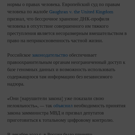
нормы о правах человека. Европейский суд по правам
человека по жалобе
Gaughran v. the United Kingdom
признал, что бессрочное хранение ДНК-профиля
человека в отсутствие совершенного им тяжкого
преступления является несоразмерным вмешательством в
право на неприкосновенность частной жизни.
Российское
законодательство
обеспечивает
правоохранительным органам неограниченный доступ к
базе геномных данных и возможность использовать
содержащуюся там информацию без независимого
надзора.
«Они [нарушители закона] уже показали свою
нелояльность», — так
объяснил
необходимость принятия
закона замминистра МВД и призвал депутатов
приготовиться к тотальному цифровому контролю.
В декабре 2022 г. в России было принято