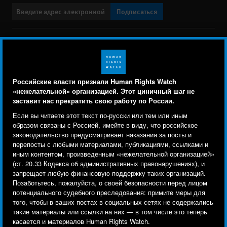
Подписаться
BlueSky
X
Faceboo
YouTu
Ins
Свяжитесь с нами
Footer
Заявление о политике конфиденциальности
Карта сайта
Российские власти признали Human Rights Watch
menu
«нежелательной» организацией. Этот циничный шаг не
Text Version
заставит нас прекратить свою работу по России.
Human Rights Watch cookie preferences
Мы используем файлы cookie, технологии
Если вы читаете этот текст по-русски или тем или иным
© 2026 Human Rights Watch
отслеживания и сторонние аналитические
образом связаны с Россией, имейте в виду, что российское
законодательство предусматривает наказания за посты и
инструменты, чтобы лучше понять, кто посещает
Human Rights Watch
| 350 Fifth Avenue, 34th Floor | New York,
NY
перепосты с любыми материалами, публикациями, ссылками и
сайт, и улучшить ваш опыт взаимодействия с ним.
10118-3299
USA
|
t
1.212.290.4700
иным контентом, произведенным «нежелательной организацией»
(ст. 20.33 Кодекса об административных правонарушениях), и
Используя наш сайт, вы соглашаетесь с этим.
Human Rights Watch
is a 501(C)(3) nonprofit registered in the US
запрещает любую финансовую поддержку таких организаций.
Ознакомьтесь с нашей
политикой
under EIN: 13-2875808
Позаботьтесь, пожалуйста, о своей безопасности перед лицом
потенциального судебного преследования: примите меры для
конфиденциальности,
чтобы узнать, для чего
того, чтобы в ваших постах в социальных сетях не содержались
используются файлы cookie и как изменить ваши
такие материалы или ссылки на них — в том числе это теперь
настройки.
касается и материалов Human Rights Watch.