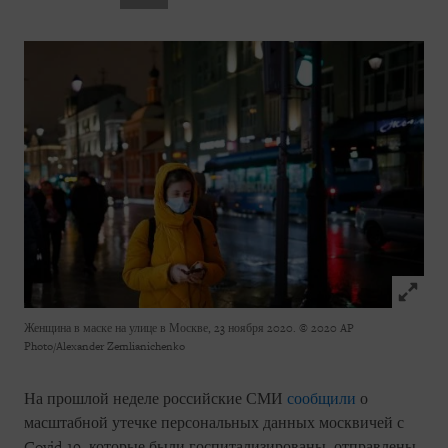
Click to
Женщина в маске на улице в Москве, 23 ноября 2020.
© 2020 AP
Photo/Alexander Zemlianichenko
На прошлой неделе российские СМИ
сообщили
о
масштабной утечке персональных данных москвичей с
Covid-19, которые были госпитализированы, отправлены