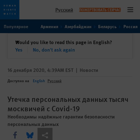
Русский
ПОЖЕРТВОВАТЬ СЕЙЧАС
Open
Skip
Skip
Популярное
Армения
Азербайджан
Беларусь
Россия
to
to
cookie
main
закрыть
Would you like to read this page in English?
✕
privacy
content
Yes
No, don't ask again
notice
16 декабря 2020, 4:39AM EST
|
Новости
Доступно на
English
Русский
Утечка персональных данных тысяч
москвичей с Covid-19
Необходимы надёжные гарантии безопасности
персональных данных
Share this via Facebook
Share this via Bluesky
Share this via Поделиться