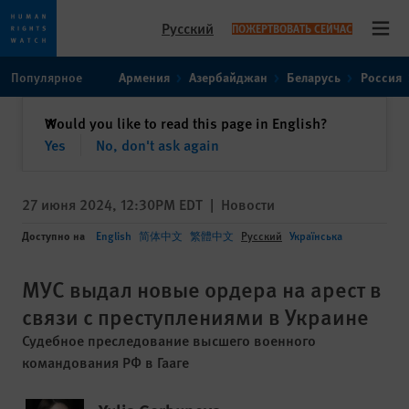
Русский
ПОЖЕРТВОВАТЬ СЕЙЧАС
Open
Skip
Skip
Популярное
Армения
Азербайджан
Беларусь
Россия
to
to
cookie
main
закрыть
Would you like to read this page in English?
✕
privacy
content
Yes
No, don't ask again
notice
27 июня 2024, 12:30PM EDT
|
Новости
Доступно на
English
简体中文
繁體中文
Русский
Українська
МУС выдал новые ордера на арест в
связи с преступлениями в Украине
Судебное преследование высшего военного
командования РФ в Гааге