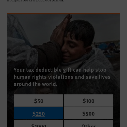
предметом его рассмотрения.
Your tax deductible gift can help stop
human rights violations and save lives
around the world.
$50
$100
$250
$500
$1000
Other