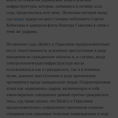
войск по объектам украинской энергетической
инфраструктуры, которые, начавшись в октябре 2022
года, продолжались всю зиму. Несколько месяцев назад
суд
выдал
ордера на арест генерал-лейтенанта Сергея
Кобылаша и адмирала флота Виктора Соколова в связи с
теми же ударами.
По мнению суда, Шойгу и Герасимов предположительно
несут ответственность за военное преступление в виде
нападения на гражданские объекты и, в случаях, когда
электротехническая инфраструктура могла
использоваться как в гражданских, так и в военных
целях, военное преступление в виде причинения
чрезмерного вреда гражданским лицам. Охарактеризовав
атаки как «кампанию» ударов, включающую в себя
«многократное совершение деяний против гражданских
лиц», суд также указал, что Шойгу и Герасимов
предположительно «умышленно причинили сильные
страдания или серьезные телесные повреждения» в ходе