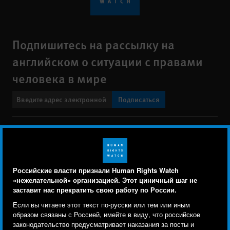
Подпишитесь на рассылку на
английском о ситуации с правами
человека в мире
Подписаться
BlueSky
X
Faceboo
YouTu
Ins
Свяжитесь с нами
Footer
Заявление о политике конфиденциальности
Карта сайта
Российские власти признали Human Rights Watch
menu
«нежелательной» организацией. Этот циничный шаг не
Text Version
заставит нас прекратить свою работу по России.
Human Rights Watch cookie preferences
Мы используем файлы cookie, технологии
Если вы читаете этот текст по-русски или тем или иным
© 2026 Human Rights Watch
отслеживания и сторонние аналитические
образом связаны с Россией, имейте в виду, что российское
законодательство предусматривает наказания за посты и
инструменты, чтобы лучше понять, кто посещает