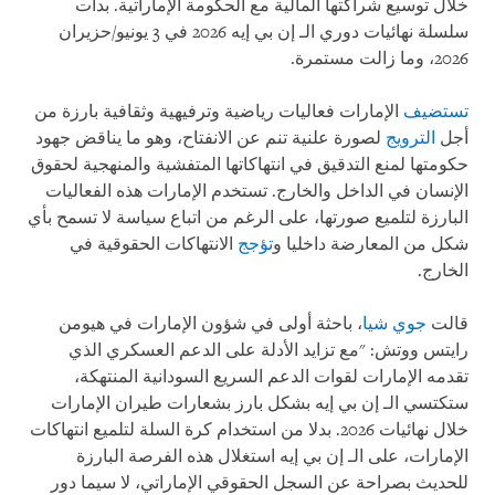
خلال توسيع شراكتها المالية مع الحكومة الإماراتية. بدأت
سلسلة نهائيات دوري الـ إن بي إيه 2026 في 3 يونيو/حزيران
2026، وما زالت مستمرة.
تستضيف
الإمارات فعاليات رياضية وترفيهية وثقافية بارزة من
أجل
الترويج
لصورة علنية تنم عن الانفتاح، وهو ما يناقض جهود
حكومتها لمنع التدقيق في انتهاكاتها المتفشية والمنهجية لحقوق
الإنسان في الداخل والخارج. تستخدم الإمارات هذه الفعاليات
البارزة لتلميع صورتها، على الرغم من اتباع سياسة لا تسمح بأي
شكل من المعارضة داخليا و
تؤجج
الانتهاكات الحقوقية في
الخارج.
قالت
جوي شيا
، باحثة أولى في شؤون الإمارات في هيومن
رايتس ووتش: "مع تزايد الأدلة على الدعم العسكري الذي
تقدمه الإمارات لقوات الدعم السريع السودانية المنتهكة،
ستكتسي الـ إن بي إيه بشكل بارز بشعارات طيران الإمارات
خلال نهائيات 2026. بدلا من استخدام كرة السلة لتلميع انتهاكات
الإمارات، على الـ إن بي إيه استغلال هذه الفرصة البارزة
للحديث بصراحة عن السجل الحقوقي الإماراتي، لا سيما دور