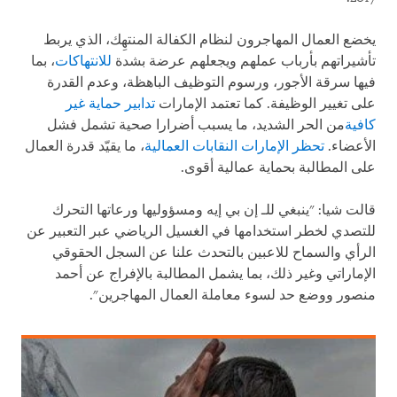
يخضع العمال المهاجرون لنظام الكفالة المنتهِك، الذي يربط
تأشيراتهم بأرباب عملهم ويجعلهم عرضة بشدة
للانتهاكات
، بما
فيها سرقة الأجور، ورسوم التوظيف الباهظة، وعدم القدرة
على تغيير الوظيفة. كما تعتمد الإمارات
تدابير حماية غير
كافية
من الحر الشديد، ما يسبب أضرارا صحية تشمل فشل
الأعضاء.
تحظر الإمارات النقابات العمالية
، ما يقيّد قدرة العمال
على المطالبة بحماية عمالية أقوى.
قالت شيا: "ينبغي للـ إن بي إيه ومسؤوليها ورعاتها التحرك
للتصدي لخطر استخدامها في الغسيل الرياضي عبر التعبير عن
الرأي والسماح للاعبين بالتحدث علنا عن السجل الحقوقي
الإماراتي وغير ذلك، بما يشمل المطالبة بالإفراج عن أحمد
منصور ووضع حد لسوء معاملة العمال المهاجرين".