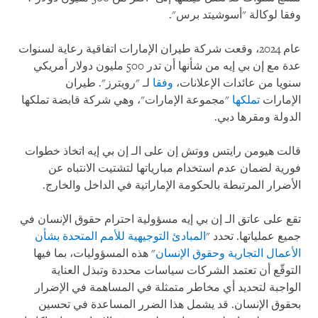
وفقا لوكالة "أسوشيتد برس".
عام 2024، وقعت شركة طيران الإمارات اتفاقية رعاية لسنوات
عدة مع إن بي إيه من شأنها أن تدر 500 مليون دولار أمريكي
سنويا من عائدات الإعلانات،
وفقا
لـ "رويترز". طيران
الإمارات
تملكها
"مجموعة الإمارات"، وهي شركة قابضة تملكها
الدولة ومقرها دبي.
قالت هيومن رايتس ووتش إن على الـ إن بي إيه اتخاذ خطوات
فورية لضمان عدم استخدام مبارياتها لتشتيت الانتباه عن
الأضرار المرتبطة بالحكومة الإماراتية في الداخل والخارج.
تقع على عاتق الـ إن بي إيه مسؤولية احترام حقوق الإنسان في
جميع عملياتها. تحدد "
المبادئ التوجيهية للأمم المتحدة بشأن
الأعمال التجارية وحقوق الإنسان
" هذه المسؤوليات، بما فيها
التوقّع أن تعتمد الشركات سياسات محددة وتبذل العناية
الواجبة لتحديد أي مخاطر متمثلة في المساهمة في الإضرار
بحقوق الإنسان. قد يشمل هذا الضرر المساعدة في تحسين