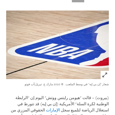
Click to expand Image
شعار "إن بي إيه" في وسط الملعب.
© 2020 مارك ج. تيريل/أب فوتو
(بيروت) – قالت "هيومن رايتس ووتش" اليوم إن "الرابطة
الوطنية لكرة السلة" الأمريكية (إن بي إيه) قد تتورط
في
استغلال الرياضة لتلميع سجل
الإمارات
الحقوقي المزري من