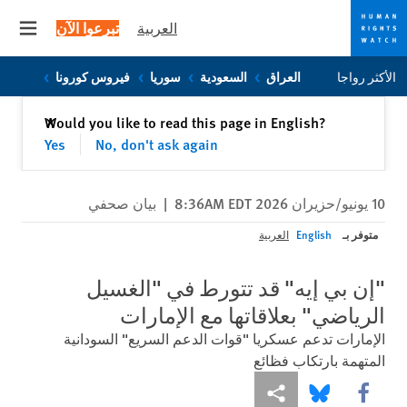
العربية
تبرعوا الآن
 menu
Skip
Skip
الأكثر رواجا
العراق
السعودية
سوريا
فيروس كورونا
to
to
cookie
main
إغلاق
Would you like to read this page in English?
✕
content
privacy
Yes
No, don't ask again
notice
10 يونيو/حزيران 2026 8:36AM EDT
|
بيان صحفي
متوفر بـ
English
العربية
"إن بي إيه" قد تتورط في "الغسيل
الرياضي" بعلاقاتها مع الإمارات
الإمارات تدعم عسكريا "قوات الدعم السريع" السودانية
المتهمة بارتكاب فظائع
Share this via Facebook
Share this via مشاركة
Share this via Bluesky