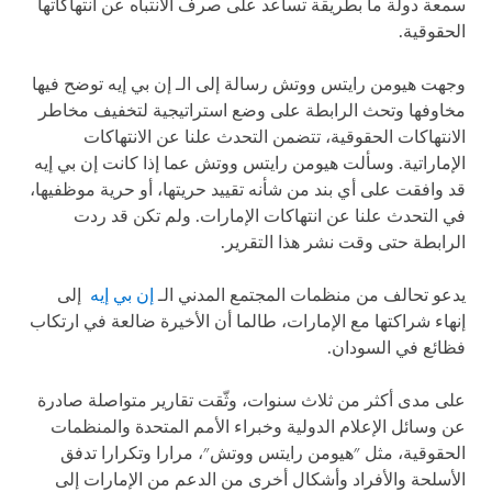
سمعة دولة ما بطريقة تساعد على صرف الانتباه عن انتهاكاتها
الحقوقية.
وجهت هيومن رايتس ووتش رسالة إلى الـ إن بي إيه توضح فيها
مخاوفها وتحث الرابطة على وضع استراتيجية لتخفيف مخاطر
الانتهاكات الحقوقية، تتضمن التحدث علنا عن الانتهاكات
الإماراتية. وسألت هيومن رايتس ووتش عما إذا كانت إن بي إيه
قد وافقت على أي بند من شأنه تقييد حريتها، أو حرية موظفيها،
في التحدث علنا عن انتهاكات الإمارات. ولم تكن قد ردت
الرابطة حتى وقت نشر هذا التقرير.
يدعو تحالف من منظمات المجتمع المدني الـ
إن بي إيه
إلى
إنهاء شراكتها مع الإمارات، طالما أن الأخيرة ضالعة في ارتكاب
فظائع في السودان.
على مدى أكثر من ثلاث سنوات، وثّقت تقارير متواصلة صادرة
عن وسائل الإعلام الدولية وخبراء الأمم المتحدة والمنظمات
الحقوقية، مثل "هيومن رايتس ووتش"، مرارا وتكرارا تدفق
الأسلحة والأفراد وأشكال أخرى من الدعم من الإمارات إلى