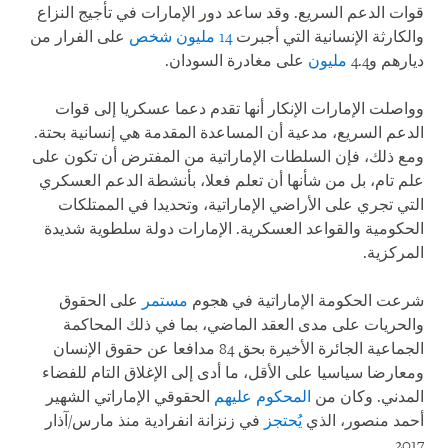
قوات الدعم السريع. وقد ساعد دور الإمارات في تأجيج النزاع
والكارثة الإنسانية التي أجبرت
14 مليون شخص
على الفرار من
ديارهم و4.4
مليون
على مغادرة السودان.
وواصلت الإمارات الإنكار أنها تقدم دعما عسكريا إلى قوات
الدعم السريع، مدعية أن المساعدة المقدمة هي إنسانية بحتة.
ومع ذلك، فإن السلطات الإماراتية من المفترض أن تكون على
علم تام، بل من شأنها أن تعلم فعلا، بأنشطة الدعم العسكري
التي تجري على الأراضي الإماراتية، وتحديدا في الممتلكات
الحكومية والقواعد العسكرية. الإمارات دولة سلطوية شديدة
المركزية.
شرعت الحكومة الإماراتية في هجوم
مستمر
على الحقوق
والحريات على مدى العقد الماضي، بما في ذلك المحاكمة
الجماعية الجائرة الأخيرة بحق 84 مدافعا عن حقوق الإنسان
ومعارضا سياسيا على الأقل، ما أدى إلى الإغلاق التام للفضاء
المدني. وكان من
المحكوم عليهم
الحقوقي الإماراتي الشهير
أحمد منصور، الذي
يُحتجز
في زنزانة انفرادية منذ مارس/آذار
2017.