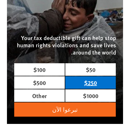
Your tax deductible gift can help stop
human rights violations and save lives
around the world.
$100
$50
$500
$250
Other
$1000
تبرعوا الآن