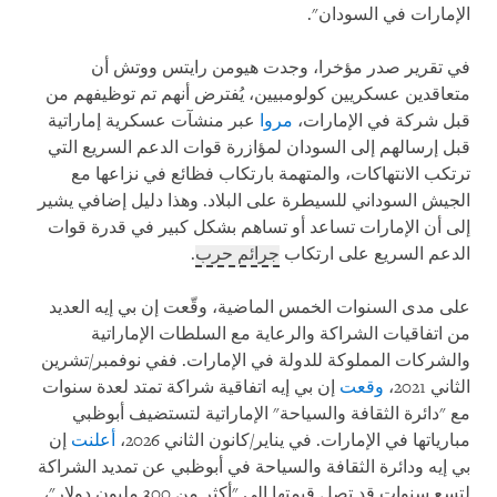
الإمارات في السودان".
في تقرير صدر مؤخرا، وجدت هيومن رايتس ووتش أن
متعاقدين عسكريين كولومبيين، يُفترض أنهم تم توظيفهم من
قبل شركة في الإمارات،
مروا
عبر منشآت عسكرية إماراتية
قبل إرسالهم إلى السودان لمؤازرة قوات الدعم السريع التي
ترتكب الانتهاكات، والمتهمة بارتكاب فظائع في نزاعها مع
الجيش السوداني للسيطرة على البلاد. وهذا دليل إضافي يشير
إلى أن الإمارات تساعد أو تساهم بشكل كبير في قدرة قوات
الدعم السريع على ارتكاب
جرائم حرب
.
على مدى السنوات الخمس الماضية، وقّعت إن بي إيه العديد
من اتفاقيات الشراكة والرعاية مع السلطات الإماراتية
والشركات المملوكة للدولة في الإمارات. ففي نوفمبر/تشرين
الثاني 2021،
وقعت
إن بي إيه اتفاقية شراكة تمتد لعدة سنوات
مع "دائرة الثقافة والسياحة" الإماراتية لتستضيف أبوظبي
مبارياتها في الإمارات. في يناير/كانون الثاني 2026،
أعلنت
إن
بي إيه ودائرة الثقافة والسياحة في أبوظبي عن تمديد الشراكة
لتسع سنوات قد تصل قيمتها إلى "أكثر من 300 مليون دولار"،