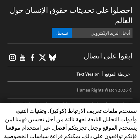
احصلوا على تحديثات حقوق الإنسان حول
العالم
تسجيل
gram
ouTube
Facebook
BlueSky
X
ابقوا على اتصال
Footer
خريطة الموقع
Text Version
menu
© 2026 Human Rights Watch
Human Rights Watch
| 350 Fifth Avenue, 34th Floor | New York,
NY
Human Rights Watch cookie preferences
نستخدم ملفات تعريف الارتباط (كوكيز)، وتقنيات التتبع،
10118-3299
USA
|
t
1.212.290.4700
وأدوات التحليل التابعة لجهة ثالثة من أجل تحسين فهمنا لمن
Human Rights Watch
is a 501(C)(3) nonprofit registered in the US
يستخدم الموقع وجعل تجربتكم أفضل. عبر استخدام موقعنا
under EIN: 13-2875808
فإنكم توافقون على ذلك. يمكنكم قراءة سياسات الخصوصية