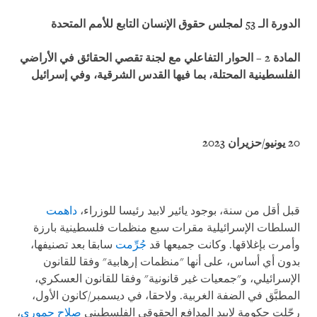
الدورة الـ 53 لمجلس حقوق الإنسان
التابع للأمم المتحدة
المادة 2 – الحوار التفاعلي مع لجنة تقصي الحقائق في الأراضي
الفلسطينية المحتلة، بما فيها القدس الشرقية، وفي إسرائيل
20 يونيو/حزيران 2023
قبل أقل من سنة، بوجود يائير لابيد رئيسا للوزراء،
داهمت
السلطات الإسرائيلية مقرات سبع منظمات فلسطينية بارزة
وأمرت بإغلاقها. وكانت جميعها قد
جُرِّمت
سابقا بعد تصنيفها،
بدون أي أساس، على أنها "منظمات إرهابية" وفقا للقانون
الإسرائيلي، و"جمعيات غير قانونية" وفقا للقانون العسكري،
المطبَّق في الضفة الغربية. ولاحقا، في ديسمبر/كانون الأول،
رحّلت حكومة لابيد المدافع الحقوقي الفلسطيني
صلاح حموري
،