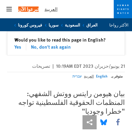
العربية
تبرعوا الآن
 menu
Skip
Skip
الأكثر رواجا
العراق
السعودية
سوريا
فيروس كورونا
to
to
cookie
main
إغلاق
Would you like to read this page in English?
✕
content
privacy
Yes
No, don't ask again
notice
21 يونيو/حزيران 2023 10:19AM EDT
|
تصريحات
متوفر بـ
English
العربية
עברית
بيان هيومن رايتس ووتش الشفهي:
المنظمات الحقوقية الفلسطينية تواجه
"خطرا وجوديا"
Share this via Facebook
Share this via مشاركة
Share this via Bluesky