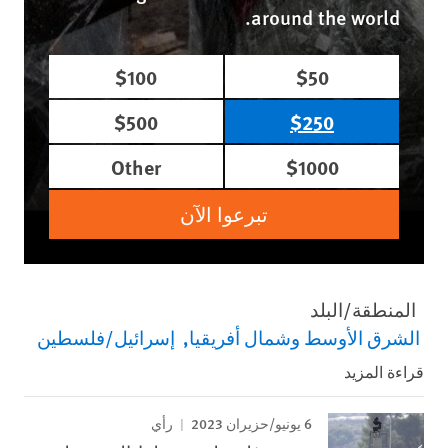
around the world.
$100
$50
$500
$250
Other
$1000
تبرعوا الآن
المنطقة/البلد
الشرق الأوسط وشمال أفريقيا
إسرائيل/فلسطين
قراءة المزيد
6 يونيو/حزيران 2023
رأي