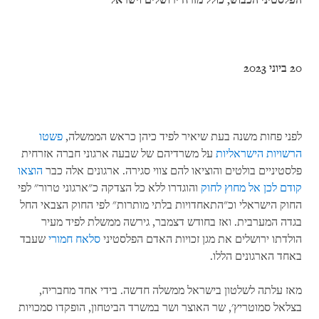
הפלסטיני הכבוש
,
כולל מזרח ירושלים וישראל
20
ביוני
2023
לפני פחות משנה בעת שיאיר לפיד כיהן כראש הממשלה,
פשטו
הרשויות הישראליות
על משרדיהם של שבעה ארגוני חברה אזרחית
פלסטיניים בולטים והוציאו להם צווי סגירה. ארגונים אלה כבר
הוצאו
קודם לכן אל מחוץ לחוק
והוגדרו ללא כל הצדקה כ"ארגוני טרור" לפי
החוק הישראלי וכ"התאחדויות בלתי מותרות" לפי החוק הצבאי החל
בגדה המערבית. ואז בחודש דצמבר, גירשה ממשלת לפיד מעיר
הולדתו ירושלים את מגן זכויות האדם הפלסטיני
סלאח חמורי
שעבד
באחד הארגונים הללו.
מאז עלתה לשלטון בישראל ממשלה חדשה. בידי אחד מחבריה,
בצלאל סמוטריץ', שר האוצר ושר במשרד הביטחון, הופקדו סמכויות