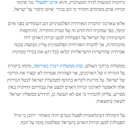
נרחבות הנוגעות לגדה המערבית, והוא
איים "לפעול"
נגד ארגוני
זכויות אדם מסוימים והזהיר כי הם בגדר "איום קיומי" על ישראל.
אלא שארגוני החברה האזרחית הפלסטיניים הם העומדים בפני איום
קיומי, כפי שמוכיח דוח חדש זה של ועדת החקירה. ההתקפות
השיטתיות של ישראל על הפעילות למען זכויות האדם ירדו
מהכותרות, אך לחברה האזרחית הפלסטינית עדיין נשקפת סכנה
אמיתית שהרשויות הישראליות יכלאו בכל רגע את בכירי מנהיגיה.
ממשלות ברחבי העולם,
ובהן ממשלות רבות באירופה
, מתחו ביקורת
על הגדרה זו של הארגונים, אך הצהרות אנמיות לא יעצרו את הדיכוי
של ישראל. על מדינות לקרוא בתוקף לממשלת ישראל לבטל הגדרות
אלה ולאפשר לארגוני זכויות האדם לבצע את עבודתם החיונית באין
מפריע. עליהן להבהיר כי אם לא תעשה כן, תידרש ממשלת ישראל
לשאת בתוצאות.
על הקהילה הבינלאומית לפעול בטרם יהיה מאוחר. ייתכן כי גורל
הפעילות למען זכויות האדם בישראל ובפלסטין מונח על הכף.