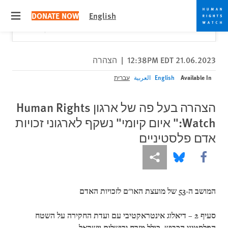
Skip
Skip
Close
Would you like to read this page in English?
✕
DONATE NOW
English
to
to
 menu
Yes
No, don't ask again
cookie
main
content
privacy
notice
21.06.2023 12:38PM EDT
|
הצהרה
Available In
English
العربية
עברית
הצהרה בעל פה של ארגון Human Rights
Watch:" איום קיומי" נשקף לארגוני זכויות
אדם פלסטיניים
More sharing options
Share this via Bluesky
Share this via Facebook
המושב ה-53 של מועצת האו"ם לזכויות האדם
סעיף
2 –
דיאלוג אינטראקטיבי עם ועדת החקירה על השטח