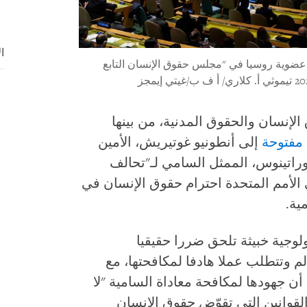
ا
ق عضوية روسيا في "مجلس حقوق الإنسان التابع
نظمات حقوق الإنسان والحقوق المدنية، من بينها
مفتوحة
إلى أنطونيو غوتيريش، الأمين
موراتينوس، الممثل السامي لـ"تحالف
ى الأمم المتحدة احترام حقوق الإنسان في
ية.
لوجية خبيثة تلحق ضررا حقيقيا
لم وتتطلب عملا هادفا لمكافحتها، مع
 أن جهودها لمكافحة معاداة السامية "لا
القوانين التي تقوّض حقوق الإنسان