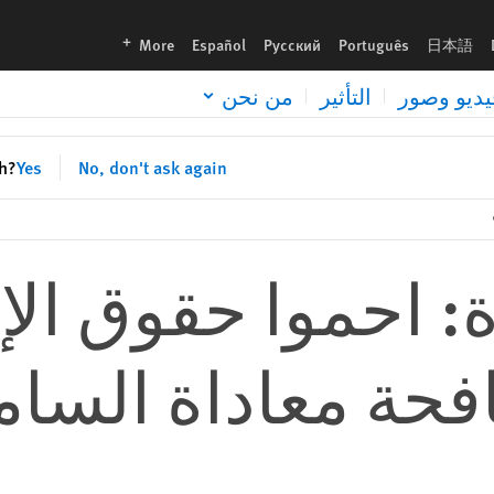
امية
languages
More
Español
Русский
Português
日本語
يديو وصور
التأثير
من نحن
sh?
Yes
No, don't ask again
ة: احموا حقوق ال
حة معاداة السام