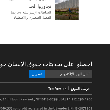
تجاوزوا الحد
السلطات الإسرائيلية وجريمتا
الفصل العنصري والاضطهاد
احصلوا على تحديثات حقوق الإنسان حول
تسجيل
Footer
خريطة الموقع
Text Version
menu
e, 34th Floor | New York,
NY
10118-3299
USA
|
t
1.212.290.4700
 501(C)(3) nonprofit registered in the US under EIN: 13-2875808