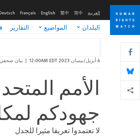
Skip
Skip
الأمم المتحدة: احموا حقوق الإنسان في جهودكم لمكافحة معاداة الس
to
to
العربية
简中
繁中
English
Français
Deutsch
cookie
main
content
privacy
البلدان
المواضيع
التقارير
ف
notice
Share this via Facebook
4 أبريل/نيسان 2023 12:00AM EDT
|
بيان صحفي
Share this via Bluesky
الأمم المتحد
Share this via مشاركة
جهودكم لمكاف
لا تعتمدوا تعريفا مثيرا للجدل