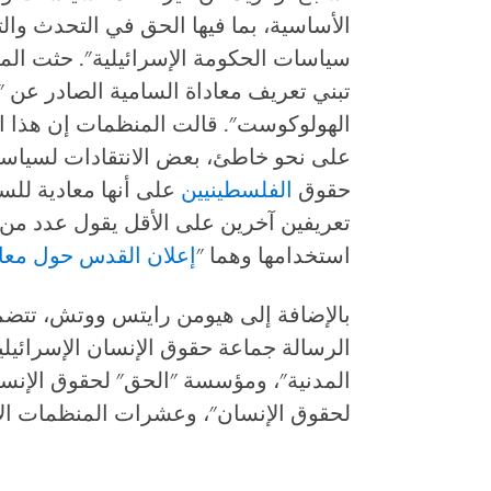
الأساسية، بما فيها الحق في التحدث وال
سياسات الحكومة الإسرائيلية". حثت المن
تبني تعريف معاداة السامية الصادر عن "
الهولوكوست". قالت المنظمات إن هذا ال
على نحو خاطئ، بعض الانتقادات لسياس
حقوق
الفلسطينيين
على أنها معادية للس
تعريفين آخرين على الأقل يقول عدد من الع
استخدامها وهما "
إعلان القدس حول معاد
بالإضافة إلى هيومن رايتس ووتش، تتضم
الرسالة جماعة حقوق الإنسان الإسرائيلية
المدنية"، ومؤسسة "الحق" لحقوق الإنسان
لحقوق الإنسان"، وعشرات المنظمات ال