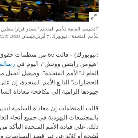
Click to expand Image
"الجمعية العامة للأمم المتحدة" تصدر قرارا بتعلي
للأمم المتحدة"، نيويورك، 7 أبريل/نيسان 2022.
© 2022 تيموثي أ. كلاري/ أ ف ب/غيتي إيمجز
(نيويورك) - قالت 60 من م
"هيومن رايتس ووتش"، اليوم في
رسالة 
العام لـ"الأمم المتحدة"، وميغيل أنخيل 
الحضارات" التابع الأمم المتحدة، إن عل
جهودها الرامية إلى مكافحة معاداة السام
قالت المنظمات إن معاداة السامية أيديو
بالمجتمعات اليهودية في جميع أنحاء العا
ذلك، على قيادة الأمم المتحدة التأكد من
تُشجع أو تُؤيّد عن غير قصد السياسات و