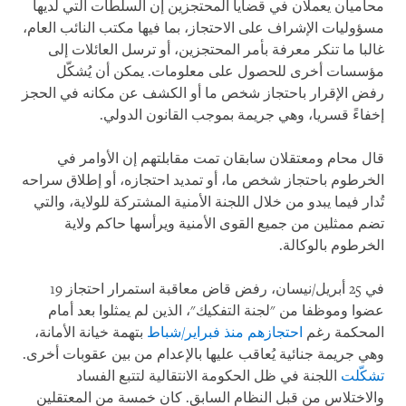
محاميان يعملان في قضايا المحتجزين إن السلطات التي لديها
مسؤوليات الإشراف على الاحتجاز، بما فيها مكتب النائب العام،
غالبا ما تنكر معرفة بأمر المحتجزين، أو ترسل العائلات إلى
مؤسسات أخرى للحصول على معلومات. يمكن أن يُشكّل
رفض الإقرار باحتجاز شخص ما أو الكشف عن مكانه في الحجز
إخفاءً قسريا، وهي جريمة بموجب القانون الدولي.
قال محام ومعتقلان سابقان تمت مقابلتهم إن الأوامر في
الخرطوم باحتجاز شخص ما، أو تمديد احتجازه، أو إطلاق سراحه
تُدار فيما يبدو من خلال اللجنة الأمنية المشتركة للولاية، والتي
تضم ممثلين من جميع القوى الأمنية ويرأسها حاكم ولاية
الخرطوم بالوكالة.
في 25 أبريل/نيسان، رفض قاض معاقبة استمرار احتجاز 19
عضوا وموظفا من "لجنة التفكيك"، الذين لم يمثلوا بعد أمام
المحكمة رغم
احتجازهم منذ فبراير/شباط
بتهمة خيانة الأمانة،
وهي جريمة جنائية يُعاقب عليها بالإعدام من بين عقوبات أخرى.
تشكّلت
اللجنة في ظل الحكومة الانتقالية لتتبع الفساد
والاختلاس من قبل النظام السابق. كان خمسة من المعتقلين