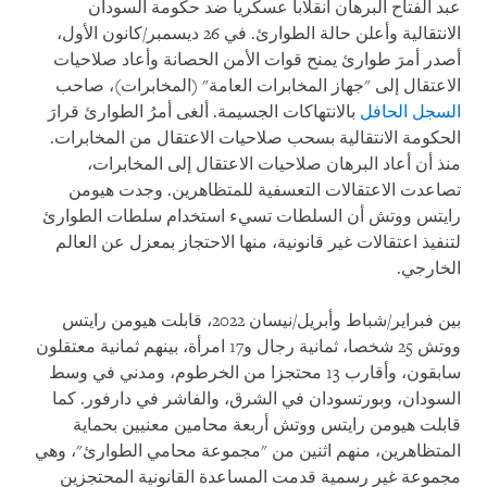
عبد الفتاح البرهان انقلابا عسكريا ضد حكومة السودان
الانتقالية وأعلن حالة الطوارئ. في 26 ديسمبر/كانون الأول،
أصدر أمرَ طوارئ يمنح قوات الأمن الحصانة وأعاد صلاحيات
الاعتقال إلى "جهاز المخابرات العامة" (المخابرات)، صاحب
السجل الحافل
بالانتهاكات الجسيمة. ألغى أمرُ الطوارئ قرارَ
الحكومة الانتقالية بسحب صلاحيات الاعتقال من المخابرات.
منذ أن أعاد البرهان صلاحيات الاعتقال إلى المخابرات،
تصاعدت الاعتقالات التعسفية للمتظاهرين. وجدت هيومن
رايتس ووتش أن السلطات تسيء استخدام سلطات الطوارئ
لتنفيذ اعتقالات غير قانونية، منها الاحتجاز بمعزل عن العالم
الخارجي.
بين فبراير/شباط وأبريل/نيسان 2022، قابلت هيومن رايتس
ووتش 25 شخصا، ثمانية رجال و17 امرأة، بينهم ثمانية معتقلون
سابقون، وأقارب 13 محتجزا من الخرطوم، ومدني في وسط
السودان، وبورتسودان في الشرق، والفاشر في دارفور. كما
قابلت هيومن رايتس ووتش أربعة محامين معنيين بحماية
المتظاهرين، منهم اثنين من "مجموعة محامي الطوارئ"، وهي
مجموعة غير رسمية قدمت المساعدة القانونية المحتجزين