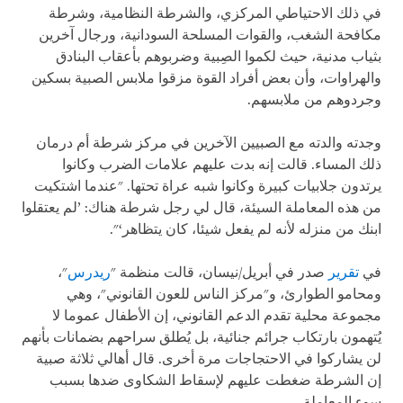
في ذلك الاحتياطي المركزي، والشرطة النظامية، وشرطة
مكافحة الشغب، والقوات المسلحة السودانية، ورجال آخرين
بثياب مدنية، حيث لكموا الصِبية وضربوهم بأعقاب البنادق
والهراوات، وأن بعض أفراد القوة مزقوا ملابس الصبية بسكين
وجردوهم من ملابسهم.
وجدته والدته مع الصبيين الآخرين في مركز شرطة أم درمان
ذلك المساء. قالت إنه بدت عليهم علامات الضرب وكانوا
يرتدون جلابيات كبيرة وكانوا شبه عراة تحتها. "عندما اشتكيت
من هذه المعاملة السيئة، قال لي رجل شرطة هناك: ’لم يعتقلوا
ابنك من منزله لأنه لم يفعل شيئا، كان يتظاهر‘".
في
تقرير
صدر في أبريل/نيسان، قالت منظمة "
ريدرس
"،
ومحامو الطوارئ، و"مركز الناس للعون القانوني"، وهي
مجموعة محلية تقدم الدعم القانوني، إن الأطفال عموما لا
يُتهمون بارتكاب جرائم جنائية، بل يُطلق سراحهم بضمانات بأنهم
لن يشاركوا في الاحتجاجات مرة أخرى. قال أهالي ثلاثة صبية
إن الشرطة ضغطت عليهم لإسقاط الشكاوى ضدها بسبب
سوء المعاملة.