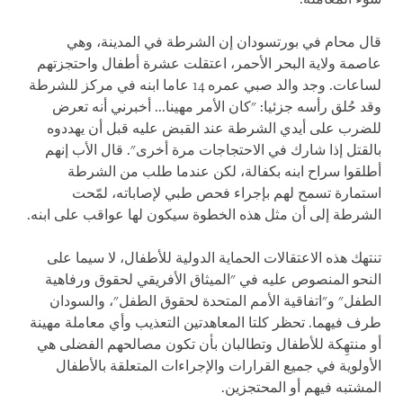
قال محام في بورتسودان إن الشرطة في المدينة، وهي
عاصمة ولاية البحر الأحمر، اعتقلت عشرة أطفال واحتجزتهم
لساعات. وجد والد صبي عمره 14 عاما ابنه في مركز للشرطة
وقد حُلق رأسه جزئيا: "كان الأمر مهينا... أخبرني أنه تعرض
للضرب على أيدي الشرطة عند القبض عليه قبل أن يهددوه
بالقتل إذا شارك في الاحتجاجات مرة أخرى". قال الأب إنهم
أطلقوا سراح ابنه بكفالة، لكن عندما طلب من الشرطة
استمارة تسمح لهم بإجراء فحص طبي لإصاباته، لمّحت
الشرطة إلى أن مثل هذه الخطوة سيكون لها عواقب على ابنه.
تنتهك هذه الاعتقالات الحماية الدولية للأطفال، لا سيما على
النحو المنصوص عليه في "الميثاق الأفريقي لحقوق ورفاهية
الطفل" و"اتفاقية الأمم المتحدة لحقوق الطفل"، والسودان
طرف فيهما. تحظر كلتا المعاهدتين التعذيب وأي معاملة مهينة
أو منتهِكة للأطفال وتطالبان بأن تكون مصالحهم الفضلى هي
الأولوية في جميع القرارات والإجراءات المتعلقة بالأطفال
المشتبه فيهم أو المحتجزين.