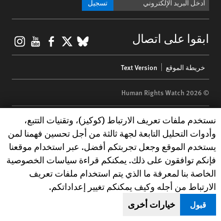
تسجيل
gram
ouTube
Facebook
BlueSky
X
ابقوا على اتصال
Footer
خريطة الموقع
Text Version
menu
© 2026 Human Rights Watch
Human Rights Watch
| 350 Fifth Avenue, 34th Floor | New York,
NY
Human Rights Watch cookie preferences
نستخدم ملفات تعريف الارتباط (كوكيز)، وتقنيات التتبع،
10118-3299
USA
|
t
1.212.290.4700
وأدوات التحليل التابعة لجهة ثالثة من أجل تحسين فهمنا لمن
Human Rights Watch
is a 501(C)(3) nonprofit registered in the US
يستخدم الموقع وجعل تجربتكم أفضل. عبر استخدام موقعنا
under EIN: 13-2875808
فإنكم توافقون على ذلك. يمكنكم قراءة سياسات الخصوصية
الخاصة بنا لمعرفة ما الذي يتم استخدام ملفات تعريف
الارتباط من أجله وكيف يمكنكم تغيير إعداداتكم.
خيارات أخرى
قبول