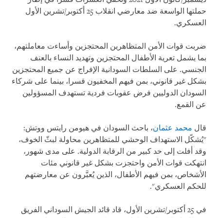
حملتها الواسعة ضد معارضي انقلاب 25 أكتوبر/تشرين الأول
العسكري.
ضربت قوات الأمن المتظاهرين المحتجزين وأساءت معاملتهم،
بما يشمل تعرية الأطفال المحتجزين وتهديد النساء بالعنف
الجنسي. على السلطات السودانية الإفراج عن جميع المحتجزين
بشكل غير قانوني، بمن فيهم المخفيون قسرا، بينما على شركاء
السودان الدوليين فرض عقوبات فردية تستهدف المسؤولين
عن القمع.
قال
محمد عثمان
، باحث السودان في هيومن رايتس ووتش:
"يُشكّل الاستهداف الوحشي للمتظاهرين محاولة لبثّ الخوف،
وقد أفلت إلى حد كبير من الرقابة الدولية. على مدى شهور،
انتهكت قوات الأمن واحتجزت بشكل غير قانوني مئات
الأشخاص، بمن فيهم الأطفال، الذين يُعبَّرون عن معارضتهم
للحكم العسكري".
في 25 أكتوبر/تشرين الأول، قاد قائد الجيش السوداني الفريق