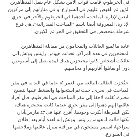
في الخرطوم، قامت قوات الأمن بشكل عام بنقل المتظاهرين
الذين تم القبض عليهم في الشوارع أو في منازلهم إلى مركزين
تابعين لإدارة المباحث، أحدهما في الخرطوم والآخر في بحري.
الإدارة، المعروفة أيضا باسم "المباحث الفيدرالية"، هي فرع
شرطة متخصص في التحقيق في الجرائم الكبرى.
عادة ما تُمنع العائلات والمحامون من مقابلة المتظاهرين
المحتجزين في هذه المراكز. تحدثت هيومن رايتس ووتش إلى
عائلات أشخاص كانوا محتجزين هناك لمدة تصل إلى أسبوعين
دون أو يقابلوا أقاربهم أو محاميهم.
احتُجزت الطالبة البالغة من العمر 18 عاما في البداية في مقر
المباحث في بحري، حيث تم استجوابها والضغط عليها لتصبح
مخبرة. نُقلت لاحقا إلى مقر المباحث في الخرطوم. قال أفراد
عائلتها إنهم ذهبوا إلى مقر بحري عندما كانت محتجزة هناك،
لكن الشرطة أنكرت وجودها. اُفرج عنها في 27 مارس/آذار،
لكنها قالت لـ هيومن رايتس ووتش إنه لعدة أيام بعد إطلاق
سراحها، استمر مسلحون في مراقبة منزل عائلتها وملاحقتها
في الشوارع.