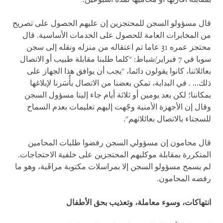
قال مسؤولو السجن للمحتجزين إن عليهم الحصول على تصريح
من المخابرات العامة للحصول على الخدمات الأساسية. قال
محتجز عمره 31 عاما تم اعتقاله من منزله ونقله إلى سجن
سوبا في 7 فبراير/شباط: "كلما طلبنا مقابلة طبيب أو الاتصال
بعائلاتنا، كانوا يقولون دائما، "يجب أن يوافق هذا الجهاز على
ذلك... . في البداية، تمكن بعضنا من الاتصال بأُسَرنا لإبلاغها
بمكاننا؛ لكن بعد يومين أو ثلاثة أيام جاء إلينا مسؤول السجن
وقال إن الأجهزة الأمنية وجّهت إليهم تعليمات بعدم السماح
للسجناء بالاتصال بعائلاتهم".
قال محامون إن مسؤولي السجن رفضوا طلبات المحامين
المتكررة بمقابلة موكليهم المحتجزين على خلفية الاحتجاجات.
لم يسمح مسؤولو السجن إلا بمراسلات مكتوبة مراقَبة، وهو ما
رفضه المحامون.
انتهاكات، وسوء معاملة، وتعذيب بحق الأطفال