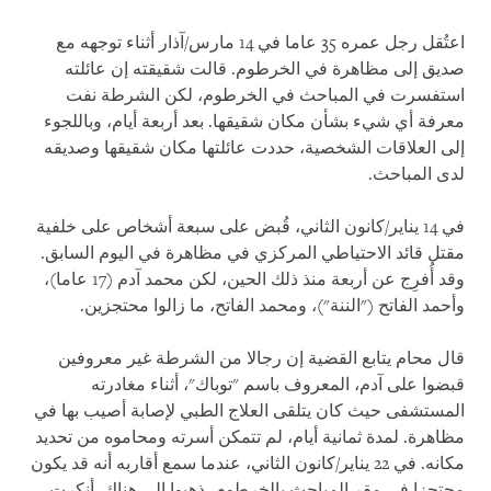
اعتُقل رجل عمره 35 عاما في 14 مارس/آذار أثناء توجهه مع
صديق إلى مظاهرة في الخرطوم. قالت شقيقته إن عائلته
استفسرت في المباحث في الخرطوم، لكن الشرطة نفت
معرفة أي شيء بشأن مكان شقيقها. بعد أربعة أيام، وباللجوء
إلى العلاقات الشخصية، حددت عائلتها مكان شقيقها وصديقه
لدى المباحث.
في 14 يناير/كانون الثاني، قُبض على سبعة أشخاص على خلفية
مقتل قائد الاحتياطي المركزي في مظاهرة في اليوم السابق.
وقد أُفرِج عن أربعة منذ ذلك الحين، لكن محمد آدم (17 عاما)،
وأحمد الفاتح ("الننة")، ومحمد الفاتح، ما زالوا محتجزين.
قال محام يتابع القضية إن رجالا من الشرطة غير معروفين
قبضوا على آدم، المعروف باسم "توباك"، أثناء مغادرته
المستشفى حيث كان يتلقى العلاج الطبي لإصابة أصيب بها في
مظاهرة. لمدة ثمانية أيام، لم تتمكن أسرته ومحاموه من تحديد
مكانه. في 22 يناير/كانون الثاني، عندما سمع أقاربه أنه قد يكون
محتجزا في مقر المباحث بالخرطوم، ذهبوا إلى هناك. أنكرت