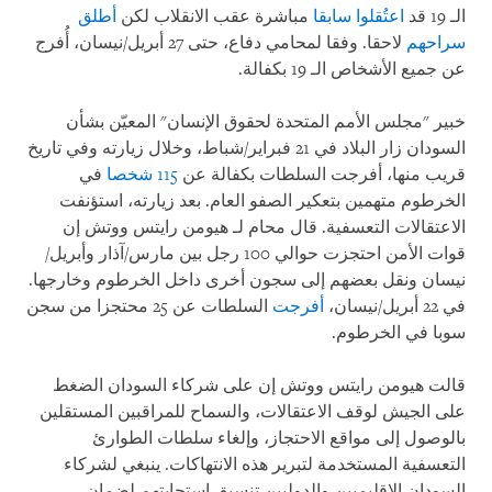
الـ 19 قد
اعتُقلوا سابقا
مباشرة عقب الانقلاب لكن
أطلق
سراحهم
لاحقا. وفقا لمحامي دفاع، حتى 27 أبريل/نيسان، أُفرج
عن جميع الأشخاص الـ 19 بكفالة.
خبير "مجلس الأمم المتحدة لحقوق الإنسان" المعيّن بشأن
السودان زار البلاد في 21 فبراير/شباط، وخلال زيارته وفي تاريخ
قريب منها، أفرجت السلطات بكفالة عن
115 شخصا
في
الخرطوم متهمين بتعكير الصفو العام. بعد زيارته، استؤنفت
الاعتقالات التعسفية. قال محام لـ هيومن رايتس ووتش إن
قوات الأمن احتجزت حوالي 100 رجل بين مارس/آذار وأبريل/
نيسان ونقل بعضهم إلى سجون أخرى داخل الخرطوم وخارجها.
في 22 أبريل/نيسان،
أفرجت
السلطات عن 25 محتجزا من سجن
سوبا في الخرطوم.
قالت هيومن رايتس ووتش إن على شركاء السودان الضغط
على الجيش لوقف الاعتقالات، والسماح للمراقبين المستقلين
بالوصول إلى مواقع الاحتجاز، وإلغاء سلطات الطوارئ
التعسفية المستخدمة لتبرير هذه الانتهاكات. ينبغي لشركاء
السودان الإقليميين والدوليين تنسيق استجابتهم لضمان