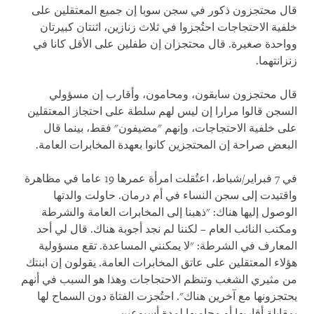
قال محتجزون ذكور في سجن سوبا إن جميع المعتقلين على
خلفية الاحتجاجات احتُجزوا في ثلاث زنازين، اثنتان كبيرتان
وواحدة صغيرة. قال محتجزان إن طفلين على الأقل كانا في
زنزانتهما.
قال محتجزون سابقون، ومحامون، وأقارب إن مسؤولي
السجن قالوا مرارا إن ليس لهم سلطة على احتجاز المعتقلين
على خلفية الاحتجاجات، وإنهم "مضيفون" فقط، بينما قال
البعض صراحة إن المحتجزين كانوا بعهدة المخابرات العامة.
في 7 فبراير/شباط، اعتُقلت امرأة عمرها 19 عاما في مظاهرة
واقتيدت إلى سجن النساء في أم درمان. حاولت والدتها
الوصول إليها هناك: "ذهبنا إلى المخابرات العامة والشرطة
ومكتب النائب العام – لكننا لم نجد أجوبة هناك. قال لي أحد
المعارف في الشرطة: "لا يمكنني المساعدة. تقع مسؤولية
هؤلاء المعتقلين على عاتق المخابرات العامة. يقولون إن ابنتك
من مثيري الشغب وتنظم الاحتجاجات وهذا هو السبب في أنهم
يحتجزونها مع آخرين هناك". احتُجزت الفتاة دون السماح لها
بمقابلة أقاربها أو محاميها لمدة أسبوعين.