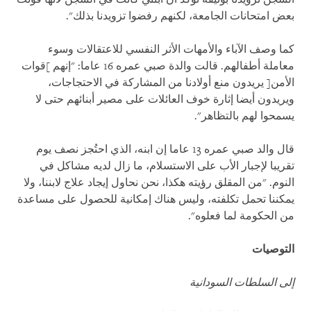
بعض امتحانات الجامعة، لكنهم رفضوا تزويدنا بذلك".
كما وصف الآباء والأمهات الأثر النفسي للاعتقالات وسوء
معاملة أطفالهم. قالت والدة صبي عمره 16 عاما: "إنهم ]قوات
الأمن[ يريدون منع أولادنا من المشاركة في الاحتجاجات،
ويريدون أيضا إثارة خوف العائلات على مصير أبنائهم حتى لا
يسمحوا لهم بالتظاهر".
قال والد صبي عمره 13 عاما إن ابنه، الذي احتُجز نصف يوم
تقريبا لإجبار الأب على الاستسلام، ما زال لديه مشاكل في
النوم. "من المقلق رؤيته هكذا، نحن نحاول إيجاد علاج لابننا، ولا
يمكننا تحمل تكلفته، وليس هناك إمكانية للحصول على مساعدة
من الحكومة لما فعلوه".
التوصيات
إلى السلطات السودانية