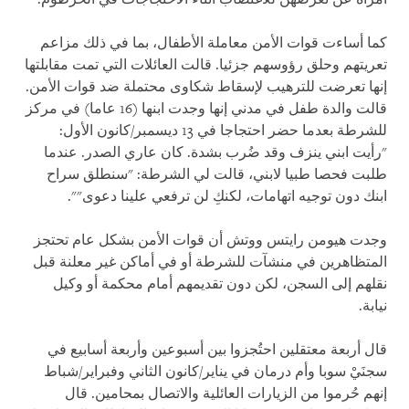
كما أساءت قوات الأمن معاملة الأطفال، بما في ذلك مزاعم
تعريتهم وحلق رؤوسهم جزئيا. قالت العائلات التي تمت مقابلتها
إنها تعرضت للترهيب لإسقاط شكاوى محتملة ضد قوات الأمن.
قالت والدة طفل في مدني إنها وجدت ابنها (16 عاما) في مركز
للشرطة بعدما حضر احتجاجا في 13 ديسمبر/كانون الأول:
"رأيت ابني ينزف وقد ضُرب بشدة. كان عاري الصدر. عندما
طلبت فحصا طبيا لابني، قالت لي الشرطة: "سنطلق سراح
ابنك دون توجيه اتهامات، لكنكِ لن ترفعي علينا دعوى"".
وجدت هيومن رايتس ووتش أن قوات الأمن بشكل عام تحتجز
المتظاهرين في منشآت للشرطة أو في أماكن غير معلنة قبل
نقلهم إلى السجن، لكن دون تقديمهم أمام محكمة أو وكيل
نيابة.
قال أربعة معتقلين احتُجزوا بين أسبوعين وأربعة أسابيع في
سجنَيْ سوبا وأم درمان في يناير/كانون الثاني وفبراير/شباط
إنهم حُرموا من الزيارات العائلية والاتصال بمحامين. قال