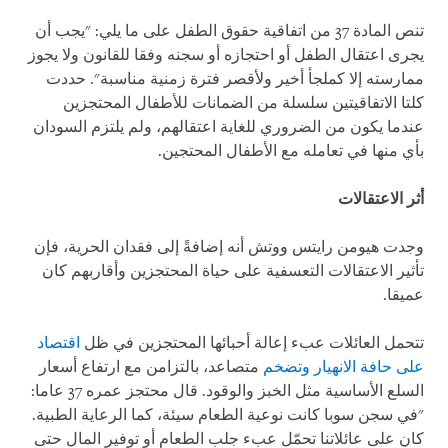
تنص المادة 37 من اتفاقية حقوق الطفل على ما يلي: "يجب أن
يجرى اعتقال الطفل أو احتجازه أو سجنه وفقا للقانون ولا يجوز
ممارسته إلا كملجأ أخير ولأقصر فترة زمنية مناسبة". حددت
كلتا الاتفاقيتين سلسلة من الضمانات للأطفال المحتجزين
عندما يكون من الضروري للغاية اعتقالهم، ولم يلتزم السودان
بأي منها في تعامله مع الأطفال المحتجين.
أثر الاعتقالات
وجدت هيومن رايتس ووتش أنه إضافةً إلى فقدان الحرية، فإن
تأثير الاعتقالات التعسفية على حياة المحتجزين وأقاربهم كان
عميقا.
تتحمل العائلات عبء إعالة أحبائها المحتجزين في ظل
اقتصاد
على حافة الانهيار وتضخم
متصاعد، بالتزامن مع ارتفاع أسعار
السلع الأساسية مثل الخبز والوقود. قال محتجز عمره 37 عاما:
"في سجن سوبا كانت نوعية الطعام سيئة، كما الرعاية الطبية.
كان على عائلاتنا تحمّل عبء جلب الطعام أو توفير المال حتى