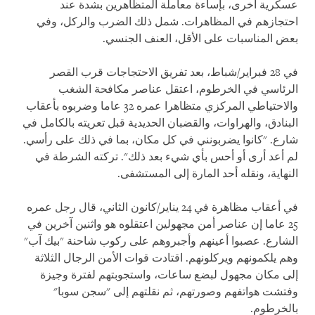
عسكرية أخرى، بإساءة معاملة المتظاهرين بشدة عند
احتجازهم في المظاهرات. شمل ذلك الضرب والركل، وفي
بعض المناسبات على الأقل، العنف الجنسي.
في 28 فبراير/شباط، بعد تفريق الاحتجاجات قرب القصر
الرئاسي في الخرطوم، اعتقل عناصر مكافحة الشغب
والاحتياطي المركزي متظاهرا عمره 32 عاما وضربوه بأعقاب
البنادق، والهراوات، والقضبان الحديدية قبل تعريته بالكامل في
شارع. "كانوا يضربونني في كل مكان، بما في ذلك على رأسي.
لم أعد أرى أو أحس بأي شيء بعد ذلك". تركته الشرطة في
النهاية، ونقله أحد المارة إلى المستشفى.
في أعقاب مظاهرة في 24 يناير/كانون الثاني، قال رجل عمره
25 عاما إن عناصر أمن مجهولين اعتقلوه هو واثنين آخرين في
الشارع. عصبوا أعينهم وأجبروهم على ركوب شاحنة "بيك آب"
وهم يلكمونهم ويركلونهم. اقتادت قوات الأمن الرجال الثلاثة
إلى مكان مجهول لبضع ساعات، واستجوبتهم لفترة وجيزة
وفتشت هواتفهم وصورتهم، ثم نقلتهم إلى "سجن سوبا"
بالخرطوم.