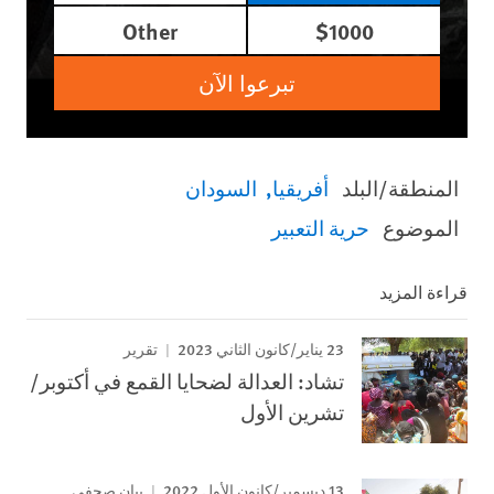
Other
$1000
تبرعوا الآن
المنطقة/البلد
أفريقيا
السودان
الموضوع
حرية التعبير
قراءة المزيد
23 يناير/كانون الثاني 2023
تقرير
تشاد: العدالة لضحايا القمع في أكتوبر/
تشرين الأول
13 ديسمبر/كانون الأول 2022
بيان صحفي