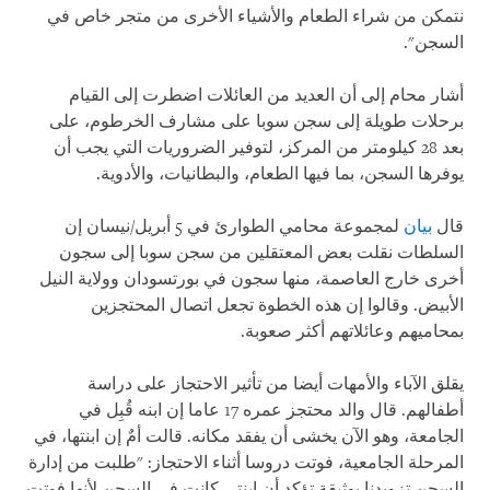
نتمكن من شراء الطعام والأشياء الأخرى من متجر خاص في
السجن".
أشار محام إلى أن العديد من العائلات اضطرت إلى القيام
برحلات طويلة إلى سجن سوبا على مشارف الخرطوم، على
بعد 28 كيلومتر من المركز، لتوفير الضروريات التي يجب أن
يوفرها السجن، بما فيها الطعام، والبطانيات، والأدوية.
قال
بيان
لمجموعة محامي الطوارئ في 5 أبريل/نيسان إن
السلطات نقلت بعض المعتقلين من سجن سوبا إلى سجون
أخرى خارج العاصمة، منها سجون في بورتسودان وولاية النيل
الأبيض. وقالوا إن هذه الخطوة تجعل اتصال المحتجزين
بمحاميهم وعائلاتهم أكثر صعوبة.
يقلق الآباء والأمهات أيضا من تأثير الاحتجاز على دراسة
أطفالهم. قال والد محتجز عمره 17 عاما إن ابنه قُبِل في
الجامعة، وهو الآن يخشى أن يفقد مكانه. قالت أمٌ إن ابنتها، في
المرحلة الجامعية، فوتت دروسا أثناء الاحتجاز: "طلبت من إدارة
السجن تزويدنا بوثيقة تؤكد أن ابنتي كانت في السجن لأنها فوتت