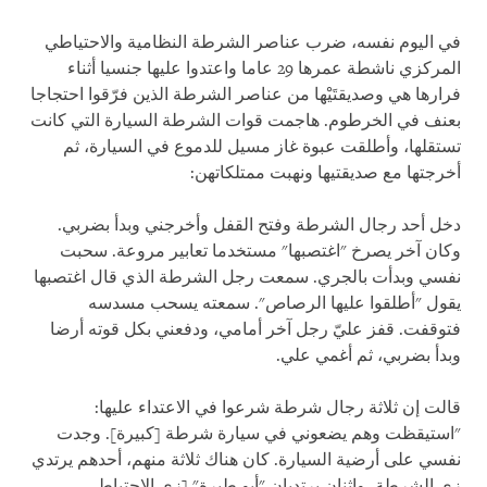
في اليوم نفسه، ضرب عناصر الشرطة النظامية والاحتياطي
المركزي ناشطة عمرها 29 عاما واعتدوا عليها جنسيا أثناء
فرارها هي وصديقتَيْها من عناصر الشرطة الذين فرّقوا احتجاجا
بعنف في الخرطوم. هاجمت قوات الشرطة السيارة التي كانت
تستقلها، وأطلقت عبوة غاز مسيل للدموع في السيارة، ثم
أخرجتها مع صديقتيها ونهبت ممتلكاتهن:
دخل أحد رجال الشرطة وفتح القفل وأخرجني وبدأ بضربي.
وكان آخر يصرخ "اغتصبها" مستخدما تعابير مروعة. سحبت
نفسي وبدأت بالجري. سمعت رجل الشرطة الذي قال اغتصبها
يقول "أطلقوا عليها الرصاص". سمعته يسحب مسدسه
فتوقفت. قفز عليّ رجل آخر أمامي، ودفعني بكل قوته أرضا
وبدأ بضربي، ثم أغمي علي.
قالت إن ثلاثة رجال شرطة شرعوا في الاعتداء عليها:
"استيقظت وهم يضعوني في سيارة شرطة [كبيرة]. وجدت
نفسي على أرضية السيارة. كان هناك ثلاثة منهم، أحدهم يرتدي
زي الشرطة، واثنان يرتديان "أبو طيرة" [زي الاحتياطي