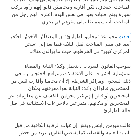
المباحث احتجازه، لكن أقاربه ومحاميَيْن قالوا إنهم رأوه يركب
سيارة ويتم اقتياده بعيدا في نفس اليوم. اعترف لهم رجل من
المباحث بأنه سيتم نقله إلى مقرهم في بحري.
أفادت
مجموعة "محامو الطوارئ" أن المعتقلَيْن الآخرَيْن احتُجزا
أيضا في مبنى المباحث. نُقل الثلاثة فيما بعد إلى "سجن
المركزي كوبر" في الخرطوم، حيث ما يزالون هناك.
بموجب القانون السوداني، يتحمل وكلاء النيابة والقضاة
مسؤولية الإشراف على الاعتقالات ومواقع الاحتجاز، بما في
ذلك السجون ومراكز الشرطة. إلا أن محاميا وأقارب اثنين من
المحتجزين قالوا إن وكلاء النيابة نفوا معرفتهم بمكان
المحتجزين أو قالوا إنهم غير مخولين بالكشف عن معلومات عن
المحتجزين أو مكانهم، متذرعين بالإجراءات الاستثنائية في ظل
حالة الطوارئ.
قالت هيومن رايتس ووتش إن غياب الرقابة الكافية من قبل
النيابة العامة والقضاء، كما يقتضي القانون، يزيد من خطر