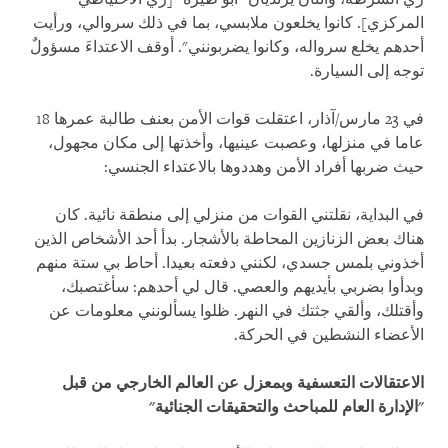
المركزي]. كانوا يخلعون ملابسي، بما في ذلك سروالي، ورأيت
أحدهم يخلع سرواله، وكانوا يضربونني". أوقف الاعتداءَ مسؤولٌ
توجه إلى السيارة.
في 23 مارس/آذار، اعتقلت قوات الأمن بعنف طالبة عمرها 18
عاما في منزلها، وعصبت عينيها، وأخذتها إلى مكان مجهول،
حيث ضربها أفراد الأمن وهددوها بالاعتداء الجنسي:
في البداية، نقلتني القوات من منزلي إلى منطقة نائية. كان
هناك بعض الزنازين المحاطة بالأشجار. بدأ أحد الأشخاص الذين
أخذوني بلمس جسدي، لكنني دفعته بعيدا. أحاط بي ستة منهم
وبدأوا بضربي بأيديهم والعصي. قال لي أحدهم: سأغتصبك،
وأقتلك، وألقي جثتك في النهر. ظلوا يسألونني معلومات عن
الأعضاء النشطين في الحركة.
الاعتقالات التعسفية وبمعزل عن العالم الخارجي من قبل
"الإدارة العام للمباحث والتحقيقات الجنائية"