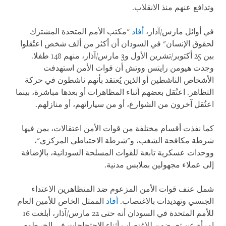
وتدافع عنهم منذ الانقلاب.
في أوائل مارس/آذار،
أفاد
"مكتب الأمم المتحدة المشترك
لحقوق الإنسان" في السودان أن أكثر من ألف شخص اعتُقلوا
بين 25 أكتوبر/تشرين الأول و3 مارس/آذار، منهم 148 طفلا.
وجدت هيومن رايتس ووتش أن قوات الأمن استهدفت
الأشخاص الناشطين أو الذين يُعتقد بأنهم ناشطون في حركة
التظاهر. اعتُقل بعضهم أثناء المظاهرات أو بعدها مباشرة، بينما
اعتُقل آخرون من الشوارع، أو من سياراتهم، أو منازلهم.
كما نفذت أقسام مختلفة من قوات الأمن اعتقالات، بمن فيها
شرطة مكافحة الشغب، و"شرطة الاحتياطي المركزي"،
ووحدات عسكرية تابعة للقوات المسلحة السودانية، بالإضافة
إلى عملاء مجهولين بملابس مدنية.
شمل عنف قوات الأمن المزعوم ضد المتظاهرين الاعتداء
الجنسي وتهديدات بالاغتصاب.
أفاد
الممثل الخاص للأمين العام
للأمم المتحدة في السودان أنه حتى 22 مارس/آذار، أبلغت 16
امرأة عن تعرضهن للاغتصاب أثناء الاحتجاجات في الخرطوم.