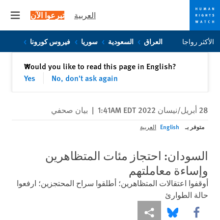
العربية
تبرعوا الآن
 menu
Skip
Skip
الأكثر رواجا
العراق
السعودية
سوريا
فيروس كورونا
to
to
cookie
main
إغلاق
Would you like to read this page in English?
✕
content
privacy
Yes
No, don't ask again
notice
28 أبريل/نيسان 2022 1:41AM EDT
|
بيان صحفي
متوفر بـ
English
العربية
السودان: احتجاز مئات المتظاهرين
وإساءة معاملتهم
أوقفوا اعتقالات المتظاهرين؛ أطلقوا سراح المحتجزين؛ ارفعوا
حالة الطوارئ
Share this via Facebook
Share this via مشاركة
Share this via Bluesky