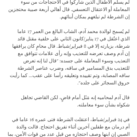
لم يسلم الأطفال الذين شاركوا في الاحتجاجات من سوء
المعاملة أو الاعتقال التعسفي. قال أهالي أربعة صبية محتجزين
إن الشرطة لم تبلغهم بمكان أبنائهم.
لم يُسمح لوالدة محمد آدم، الشاب البالغ من العمر 17 عاما
الذي اعتُقل في 17 يناير/كانون الثاني على خلفية مقتل قائد
شرطة، بزيارته إلا في 8 فبراير/شباط. قال محامٍ كان يرافقها
إن آدم وصف تعرضه للتعذيب وإنه رأى علامات تتوافق مع
التعذيب وسوء المعاملة على جسده: "قال لنا إنه تعرض
للتعذيب بدق المسامير في ساقه، وضرب عناصر الشرطة
ساقه المصابة، وتم تقييده وتعليقه رأسا على عقب... كما رأيت
حروق السجائر على جلده".
قال آدم لمحاميه إنه مَثَل أمام قاضٍ، لكن القاضي تجاهل
شكواه بشأن سوء معاملته.
في 24 فبراير/شباط، اعتقلت الشرطة فتى عمره 16 عاما في
أم درمان مع طفلين آخرين أثناء تفريق احتجاج. قالت والدة
الصبي إن ابنها وصف احتجازه من قبل عدد من قوات الأمن، بما