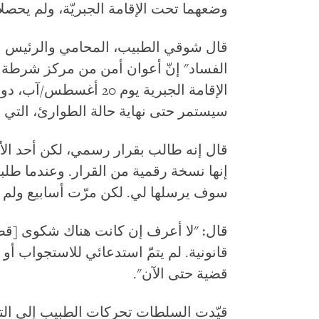
وضعهما تحت الإقامة الجبريّة، ولم يحصل
قال شوقي الطبيب، المحامي والرئيس الس
الفساد" إنّ أعوان أمن من مركز شرطة
الإقامة الجبرية يوم 20
سيستمر حتى نهاية حالة الطوارئ، التي تنتهي في 19 يناير/كانو
قال إنه طالب بقرار رسمي، لكن أحد الأ
إنها نسخة رقمية من القرار. وعندما طلبت
سوف يرسلها لي. لكن مرّت أسابيع ولم أ
قال: "لا أعرف إن كانت هناك شكوى [قضا
قانونية. لم يتمّ استدعائي للاستجواب
قضية حتى الآن".
قيّدت السلطات تحركات الطبيب إلى التجو