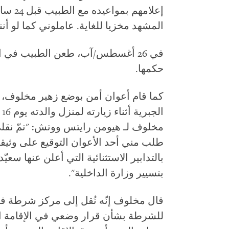
إعلامهم
المشهد مخزيا للغاية. عاملوني كما لو أن
في 26 أغسطس/آب، طعن الطبيب في ال
حكمها.
كما قام أعوان أمن بوضع زهير مخلوف، ال
ا
مخلوف لـ هيومن رايتس ووتش: "تمّ نقل
طلب مني أحد الأعوان التوقيع على وثيق
بتسيير وزارة الداخلية".
قال مخلوف إنّه نُقل إلى مركز شرطة ف
للشرطة بشأن قرار وضعي في الإقامة ال