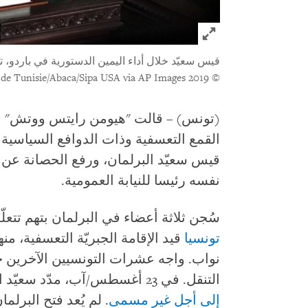
Click to expand Image
قيس سعيّد خلال أداء اليمين الدستورية في باردو، تونس العاصمة، تونس
© 2019 Nicolas Fauque/Images de Tunisie/Abaca/Sipa USA via AP Images
(تونس) – قالت "هيومن رايتس ووتش" ال
قيس سعيّد البرلمان، ورفع الحصانة عن 
نفسه رئيسا للنيابة العمومية.
سُجن ثلاثة أعضاء في البرلمان بتهم تتعلّق
تونسيا
قيد الإقامة الجبريّة التعسفية، 
نواب. واجه عشرات التونسيين الآخرين
التنقل. في 23 أغسطس/آب، مدّد سعيّد السلطات الاستثنائية التي منحها لنفسه
إلى أجل غير مسمى
. لم يُعد فتح البرلم