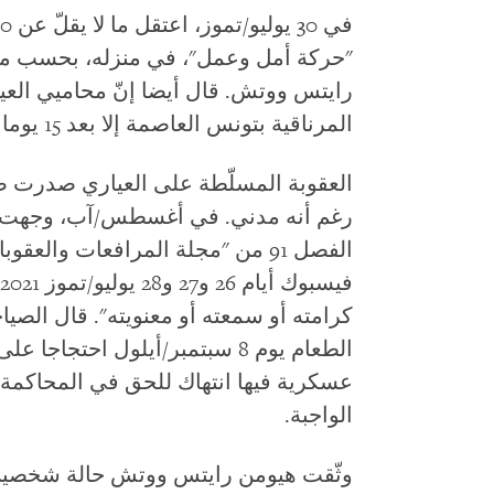
"حركة أمل وعمل"، في منزله، بحسب ما 
رايتس ووتش. قال أيضا إنّ محاميي العي
المرناقية بتونس العاصمة إلا بعد 15 يوما من إيقافه.
رغم أنه مدني. في أغسطس/آب، وجهت له 
الفصل 91 من "مجلة المرافعات وا
كرامته أو سمعته أو معنويته". قال الص
الطعام يوم 8 سبتمبر/أيلول احت
عسكرية فيها انتهاك للحق في المحاكمة ا
الواجبة.
وثّقت هيومن رايتس ووتش حالة شخصين با