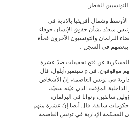
التونسيين للخطر.
لأوسط وشمال أفريقيا بالإنابة في
ئيس سعيّد بشأن حقوق الإنسان جوفاء
اء البرلمان والتونسيون الآخرون فجأة
 ببعضهم في السجن".
ة والعسكرية عن فتح تحقيقات ضدّ عشرة
أعضاء في البرلمان على الأقل، أربعة منهم موقوفون. في 9 سبتمبر/أيلول، قال
إدارية في تونس العاصمة، إنّ الأشخاص
الداخلية المؤقت الذي عيّنه سعيّد،
ن سابقين، ونوابا في البرلمان،
كومات سابقة. قال أيضا إنّ عشرة منهم
ى المحكمة الإدارية في تونس العاصمة