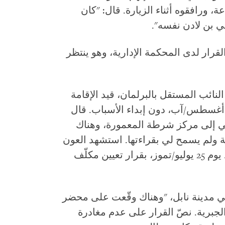
 بمواعيده مع الطبيب قبل 24 ساعة، ورافقوه أثناء الزيارة. قال: "كان
ني بن لادن نفسه".
قرار لدى المحكمة الإدارية، وهو ينتظر
نائب المستقل بالبرلمان، قيد الإقامة
لجبرية أثناء زيارته لمنزل والدته يوم 16 أغسطس/آب، دون إبداء الأسباب. قال
ي إلى مركز شرطة المعمورة، وهناك
ة ولم يسمح لي بقراءتها. استشهد العون
بالتدابير الاستثنائية التي أعلن عنها سعيّد يوم 25 يوليو/تموز، بقرار تعيين مكلّف
ي مدينة نابل، "وهناك وقّعت على محضر
جبرية. نصّ القرار على عدم مغادرة