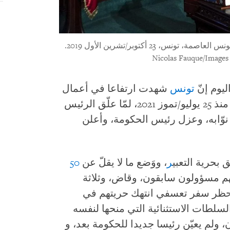
، 23 أكتوبر/تشرين الأول 2019.
يوم إنّ
تونس
شهدت ارتفاعا في أعمال
القمع التعسفية وذات الدوافع السياسية منذ 25 يوليو/تموز 2021، لمّا علّق الرئيس
نوّابه، وعزل رئيس الحكومة، وأعلن
 بحرية التعبي
ر
، ووَضع ما لا يقلّ عن
50
منهم مسؤولون سابقون، وقاض، وثلاثة
 حظر سفر تعسفي انتهك حريتهم في
ان، ولم يعيّن رئيسا جديدا للحكومة بعد، و