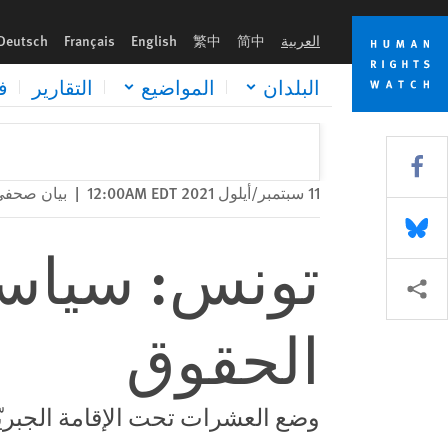
Skip
Skip
تونس: سياسات الرئيس القمعيّة تُلغي الحقوق
to
to
العربية
简中
繁中
English
Français
Deutsch
cookie
main
content
privacy
البلدان
المواضيع
التقارير
ف
notice
Share this via Facebook
11 سبتمبر/أيلول 2021 12:00AM EDT
|
بيان صحفي
Share this via Bluesky
تونس: سياسات
Share this via مشاركة
الحقوق
وضع العشرات تحت الإقامة الجبريّة