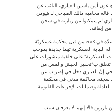
في 30 يوليو/تموز، اعتقل ما لا يقلّ عن 30 عون أمن ياسين العياري، النائب عن
قاله محاميه مالك الصياحي لـ هيومن
اري لم يتمكنوا من زيارته في سجن
العقوبة المسلّطة على العياري صدرت ضدّه في 2018 من قبل محكمة عسكريّة
النيابة العسكرية تهما جديدة بموجب
لعقوبات العسكرية" على خلفية منشورات على
فيسبوك أيام 26 و27 و28 يوليو/تموز 2021 تتعلق ب"تحقير الجيش والمس من
ياحي إنّ العياري دخل في إضراب عن
جاجا على سجنه. محاكمة مدني في محكمة
لعادلة وضمانات الإجراءات القانونية
رزين قالا إنهما لا يعرفان سبب