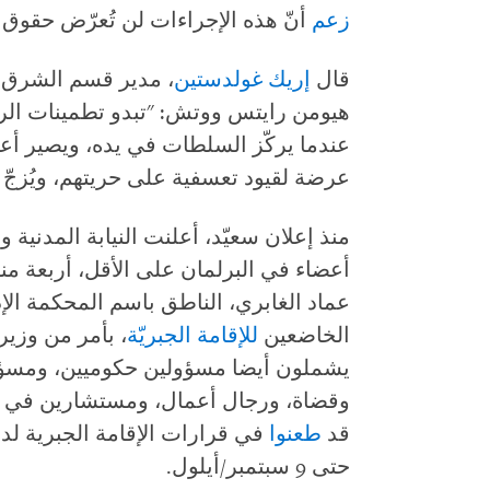
زعم
أنّ هذه الإجراءات لن تُعرّض حقوق 
قال
إريك غولدستين
، مدير قسم الشرق ا
هيومن رايتس ووتش: "تبدو تطمينات الر
عندما يركّز السلطات في يده، ويصير أعض
عرضة لقيود تعسفية على حريتهم، ويُزجّ
منذ إعلان سعيّد، أعلنت النيابة المدني
عماد الغابري، الناطق باسم المحكمة ال
الخاضعين
للإقامة الجبريّة
، بأمر من وزير 
يشملون أيضا مسؤولين حكوميين، ومسؤولي
وقضاة، ورجال أعمال، ومستشارين في ح
قد
طعنوا
في قرارات الإقامة الجبرية لد
حتى 9 سبتمبر/أيلول.