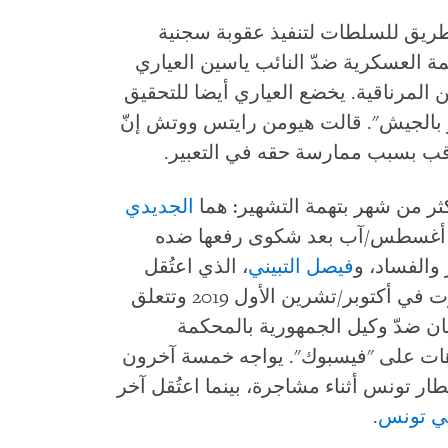
لطريق للسلطات لتنفيذ عقوبة سجنية
رة عن المحكمة العسكرية ضدّ النائب ياسين العياري
 المرناقية. يخضع العياري أيضا للتحقيق
ر بالجيش". قالت هيومن رايتس ووتش إنّ
اقب بسبب ممارسة حقه في التعبير.
ر من شهر بتهمة التشهير: هما
الجديدي
 الذي اعتقلته السلطات يوم 5 أغسطس/آب بعد شكوى رفعها ضده
والفساد، و
فيصل التبيني
، الذي اعتُقل
يوم 2 أغسطس/آب بموجب مذكّرة صدرت في أكتوبر/تشرين الأول 2019 وتتعلق
ان ضدّ وكيل الجمهورية بالمحكمة
وهات على "فيسبوك". يواجه خمسة آخرون
 تونس أثناء مشاجرة، بينما اعتُقل آخر
في تونس
.