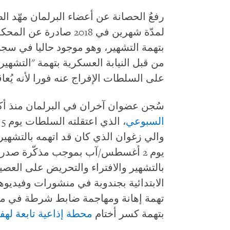
رفعُ الحصانة عن أعضاء البرلمان مهّد ا
لمدّة شهرين في 2018 صاد
بتهمة التشهير، وهو موجود حاليا في سجن
من قبل النيابة العسكرية بتهمة "التشهي
على السلطات الإفراج عنه فورا لأنه يُع
سُجن عضوان آخران في البرلمان منذ أكث
السبوعي
،
والي زغوان الذي كان قد اتهمه بالتشهير 
بالتشهير والافتراء والتحريض على العصي
الابتدائية بجندوبة في منشورات وفيدي
تهمة إهانة ومهاجمة ضابط شرطة في مطار
بتهمة كسر أختام
محطة إذاعية تابعة له