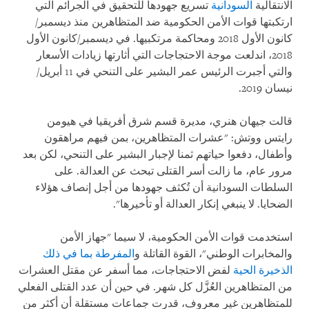
الانتقالية
السودانية
تسريع جهودها للتحقيق في الجرائم التي
ارتكبتها قوات الأمن الحكومية ضد المتظاهرين منذ ديسمبر/
كانون الأول 2018 ومحاكمة مرتكبيها. في ديسمبر/كانون الأول
2018، اندلعت موجة الاحتجاجات التي أثارتها زيادات الأسعار
والتي أجبرت الرئيس عمر البشير على التنحي في 11 أبريل/
نيسان 2019.
قالت جيهان هنري، مديرة قسم شرق أفريقيا في هيومن
رايتس ووتش: "عشرات المتظاهرين، بمن فيهم مراهقون
وأطفال، دفعوا حياتهم ثمنا لإجبار البشير على التنحي، لكن بعد
مرور عام، ما زالت أسر القتلى تبحث عن العدالة. على
السلطات السودانية أن تُكثف جهودها من أجل إنصاف هؤلاء
الضحايا. لا ينبغي إنكار العدالة أو تأخيرها".
استخدمت قوات الأمن الحكومية، لا سيما "جهاز الأمن
والمخابرات الوطني"، القوة القاتلة و
المفرطة بما في ذلك
الذخيرة الحية
لفض الاحتجاجات، مما أسفر عن مقتل العشرات
من المتظاهرين العُزَّل كل شهر. في حين أن عدد القتلى الفعلي
للمتظاهرين غير معروف، قدرت جماعات مستقلة أن أكثر من