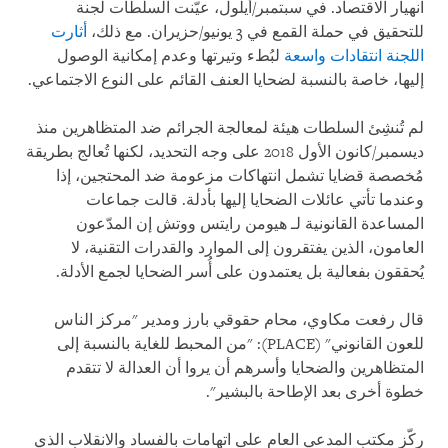
انهيار الاقتصاد. في سبتمبر/أيلول، عيّنت السلطات لجنة
للتحقيق في حملة القمع في 3 يونيو/حزيران. مع ذلك،
أثارت
اللجنة انتقادات واسعة
لبُطء وتيرتها وعدم إمكانية الوصول
إليها، خاصة بالنسبة لضحايا العنف القائم على النوع الاجتماعي.
لم تُنشِئ السلطات هيئة لمعالجة الجرائم ضد المتظاهرين منذ
ديسمبر/كانون الأول 2018 على وجه التحديد، لكنها تُعالج بطريقة
مُخصصة قضايا تشمل انتهاكات مزعومة ضد المحتجين، إذا
وعندما تأتي عائلات الضحايا إليها بأدلة. قالت جماعات
المساعدة القانونية لـ هيومن رايتس ووتش إن المدّعون
العامون، الذين يفتقرون إلى الموارد والقدرات التقنية، لا
يُحققون بفعالية بل يعتمدون على أُسر الضحايا لجمع الأدلة.
قال رفعت مكاوي، محام حقوقي بارز ومدير "مركز الناس
للعون القانوني" (
PLACE
): "من المحبط للغاية بالنسبة إلى
المتظاهرين والضحايا وأسرهم أن يروا أن العدالة لا تتقدم
خطوة أخرى بعد الإطاحة بالبشير".
ركّز مكتب المدعي العام على اتهامات بالفساد والانقلاب الذي