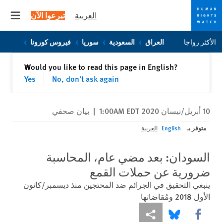
العربية
تبرعوا الآن
 menu
Skip
Skip
الأكثر رواجا
العراق
السعودية
سوريا
فيروس كورونا
to
to
cookie
main
إغلاق
Would you like to read this page in English?
✕
content
privacy
Yes
No, don't ask again
notice
10 أبريل/نيسان 2020 1:00AM EDT
|
بيان صحفي
متوفر بـ
English
العربية
السودان: بعد مضي عام، المحاسبة
ضرورية عن حملات القمع
ينبغي التحقيق في الجرائم ضد المحتجين منذ ديسمبر/كانون
الأول 2018 ومُقاضاتها
Share this via Facebook
Share this via مشاركة
Share this via Bluesky