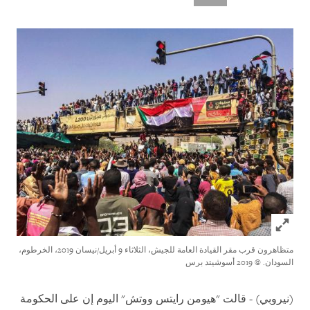
Click to expand Image
متظاهرون قرب مقر القيادة العامة للجيش، الثلاثاء 9 أبريل/نيسان 2019، الخرطوم،
السودان.
© 2019 أسوشيتد برس
(نيروبي) - قالت "هيومن رايتس ووتش" اليوم إن على الحكومة