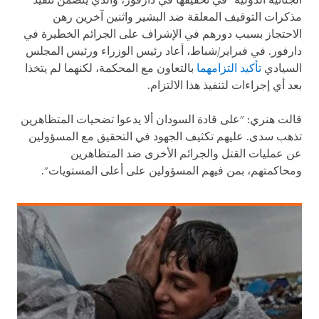
الجنائية الدولية" في تحقيقها في دارفور، والذي يتضمن تنفيذ
مذكرات التوقيف المعلقة ضد البشير واثنين آخرين رهن
الاحتجاز بسبب دورهم في الإشراف على الجرائم الخطيرة في
دارفور. في فبراير/شباط، أعاد رئيس الوزراء ورئيس المجلس
السيادي
تأكيد التزامهما
بالتعاون مع المحكمة، لكنهما لم يتخذا
بعد أي إجراءات لتنفيذ هذا الالتزام.
قالت هنري: "على قادة السودان ألا يدعوا تضحيات المتظاهرين
تذهب سدى. عليهم تكثيف الجهود في التحقيق مع المسؤولين
عن عمليات القتل والجرائم الأخرى ضد المتظاهرين
ومحاكمتهم، بمن فيهم المسؤولين على أعلى المستويات".