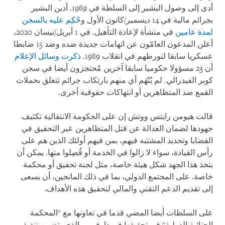
أدى إلى وصول البشير إلى السلطة في 1989. أدين البشير
بجرائم مالية في 14 ديسمبر/كانون الأول و
حُكِم عليه بالسجن
لمدة عامين
في منشأة لإعادة التأهيل. في 1 أبريل/نيسان 2020،
أعلن المدعون العامّون عن اتهامات جديدة ضده وضد 15 ضابطا
عسكريا سابقا لتورطهم في انقلاب 1989.
ذكرت وسائل الإعلام
أن 23 مسؤولا حكوميا سابقا آخرين مُحتجزون أيضا في سجن
كوبر الفيدرالي. لم يُتّهَم أي منهم بارتكاب جرائم تتعلق بحملات
القمع ضد المتظاهرين أو انتهاكات حقوقية أخرى.
قالت هيومن رايتس ووتش إن على الحكومة الانتقالية تكثيف
جهودها لضمان العدالة عن قتل المتظاهرين عبر التحقيق في
القضايا وتحديد المشتبه فيهم، بمن فيهم أولئك الذين هم على
رأس القيادة، سواء لا زالوا في الخدمة أو فُصِلوا منها. يمكن أن
يتخذ هذا الجهد شكل هيئة خاصة، مثل لجنة تحقيق أو محكمة
خاصة. على المجتمع الدولي، بما في ذلك المانحين، أن يسعى
إلى تقديم الدعم التقني والمالي لتحقيق هذه الأهداف.
على السلطات أيضا المضي قدما في تعاونها مع "المحكمة