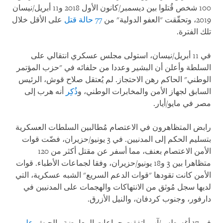
100 شخص قُتلوا بين ديسمبر/كانون الأول 2018 و11 أبريل/نيسان
2019، وتحقّقت "العفو الدولية" من
77 حالة قتل
على الأقل خلال
تلك الفترة.
في 11 أبريل/نيسان، استولى مجلس عسكري انتقالي على
السلطة وأعلن أن البشير وعددا من حلفائه في "حزب المؤتمر
الوطني" الحاكم رهن الاحتجاز. لم يُعتقل صلاح قوش، الرئيس
السابق لجهاز الأمن والمخابرات الوطني، و
ذُكِر
أنه هرب إلى
مصر في مايو/أيار.
رابض المتظاهرون في الاعتصام مُطالبين السلطات العسكرية
بتسليم الحكم إلى المدنيين. في 3 يونيو/حزيران، فضّت قوات
الأمن الاعتصام بعنف، مما أسفر عن مقتل أكثر من 120
متظاهرا بين 3 و18 يونيو/حزيران، وفقا لجماعات الأطباء. قوات
الأمن كانت تقودها "قوات الدعم السريع" الشبه عسكرية، التي
لديها سجل مُوثق من الانتهاكات والهجمات على المدنيين في
دارفور، وجنوب كردفان، والنيل الأزرق.