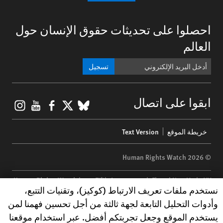
احصلوا على تحديثات حقوق الإنسان حول
العالم
تسجيل
gram
ouTube
Facebook
BlueSky
X
ابقوا على اتصال
Footer
خريطة الموقع
Text Version
menu
© 2026 Human Rights Watch
Human Rights Watch
| 350 Fifth Avenue, 34th Floor | New York,
NY
Human Rights Watch cookie preferences
نستخدم ملفات تعريف الارتباط (كوكيز)، وتقنيات التتبع،
10118-3299
USA
|
t
1.212.290.4700
وأدوات التحليل التابعة لجهة ثالثة من أجل تحسين فهمنا لمن
Human Rights Watch
is a 501(C)(3) nonprofit registered in the US
يستخدم الموقع وجعل تجربتكم أفضل. عبر استخدام موقعنا
under EIN: 13-2875808