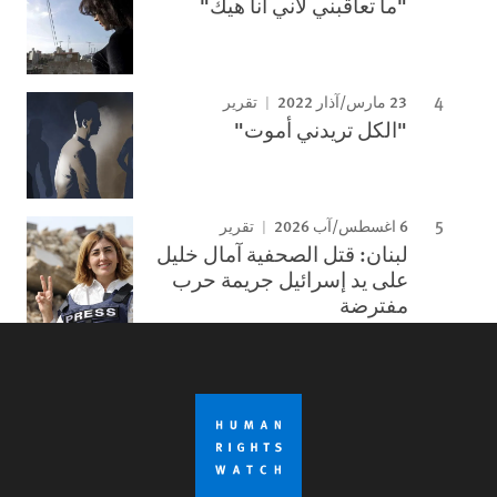
"ما تعاقبني لأني أنا هيك"
23 مارس/آذار 2022
تقرير
"الكل تريدني أموت"
6 اغسطس/آب 2026
تقرير
لبنان: قتل الصحفية آمال خليل
على يد إسرائيل جريمة حرب
مفترضة