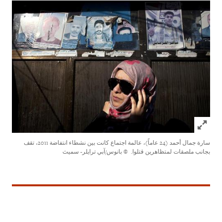
Click to expand Image
سارة جمال أحمد (24 عاماً)، عالمة اجتماع كانت بين نشطاء انتفاضة 2011، تقف
بجانب ملصقات لمتظاهرين قتلوا.
© بانوس/آبي ترايلر- سميث