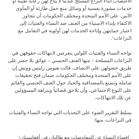
الاغتصاب أثناء النزاع المسلح عندما لا يُتاح لهن رعاية طبية أو
خدمات مشورة نفسية أو وسائل منع حمل طارئة أو المأوى
الآمن. على الأمم المتحدة ومختلف الحكومات أن تتجاوز
الاكتفاء بإبداء الاستياء من العنف ضد النساء والفتيات إلى
اعتبار حمايتهن وإتاحة الخدمات لهن أولوية في التعامل مع
النزاعات".
تواجه النساء والفتيات اللواتي يتعرضن لانتهاكات حقوقهن في
النزاعات المسلحة – منها العنف الجنسي – عوائق بلا حصر على
طريق حصولهن على الانصاف. قالت هيومن رايتس ووتش إن
على الأمم المتحدة ومختلف الحكومات ضمان فتح تحقيقات
شاملة وتتمتع بالمصداقية والحياد حول العنف الجنسي والقائم
على النوع الاجتماعي، وأن تلاحق قضائياً وبنزاهة المسؤولين
عن تلك الانتهاكات.
يسلط التقرير الضوء على التحديات التي تواجه النساء والفتيات
في النزاعات، منها:
· إقصاء النساء عن المفاوضات مع طالبان في أفغانستان؛