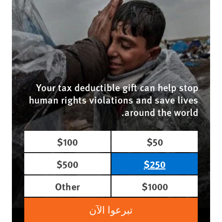
Your tax deductible gift can help stop
human rights violations and save lives
around the world.
$100
$50
$500
$250
Other
$1000
تبرعوا الآن