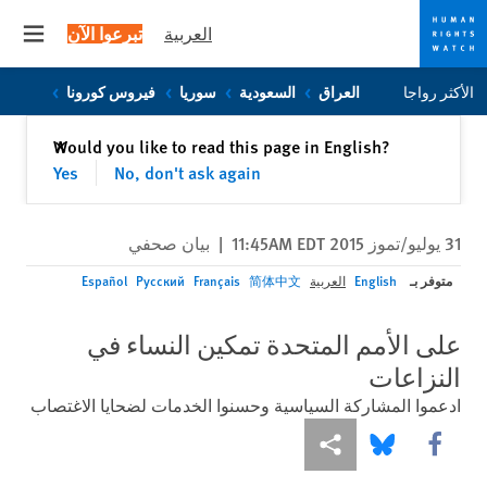
العربية
تبرعوا الآن
 menu
Skip
Skip
الأكثر رواجا
العراق
السعودية
سوريا
فيروس كورونا
to
to
cookie
main
إغلاق
Would you like to read this page in English?
✕
content
privacy
Yes
No, don't ask again
notice
31 يوليو/تموز 2015 11:45AM EDT
|
بيان صحفي
متوفر بـ
English
العربية
简体中文
Français
Русский
Español
على الأمم المتحدة تمكين النساء في
النزاعات
ادعموا المشاركة السياسية وحسنوا الخدمات لضحايا الاغتصاب
Share this via Facebook
Share this via مشاركة
Share this via Bluesky