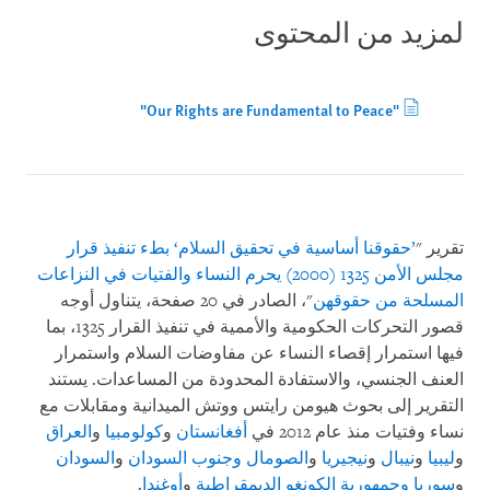
لمزيد من المحتوى
"Our Rights are Fundamental to Peace"
تقرير "
’
حقوقنا أساسية في تحقيق السلام
‘
بطء تنفيذ قرار
مجلس الأمن 1325 (2000) يحرم النساء والفتيات في النزاعات
المسلحة من حقوقهن
"، الصادر في 20 صفحة، يتناول أوجه
قصور التحركات الحكومية والأممية في تنفيذ القرار 1325، بما
فيها استمرار إقصاء النساء عن مفاوضات السلام واستمرار
العنف الجنسي، والاستفادة المحدودة من المساعدات. يستند
التقرير إلى بحوث هيومن رايتس ووتش الميدانية ومقابلات مع
نساء وفتيات منذ عام 2012 في
أفغانستان
و
كولومبيا
و
العراق
و
ليبيا
و
نيبال
و
نيجيريا
و
الصومال
وجنوب السودان
و
السودان
و
سوريا
وجمهورية الكونغو الديمقراطية
و
أوغندا
.