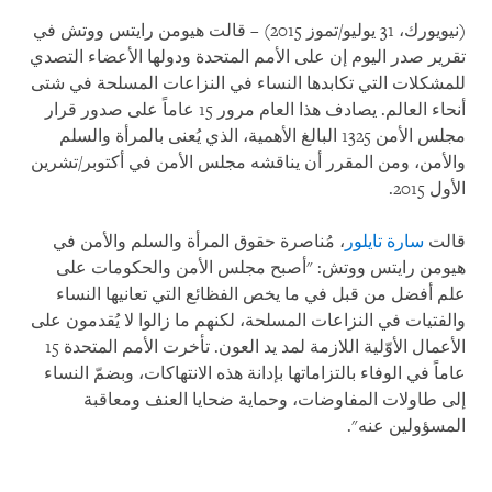
(نيويورك، 31 يوليو/تموز 2015) – قالت هيومن رايتس ووتش في
تقرير صدر اليوم إن على الأمم المتحدة ودولها الأعضاء التصدي
للمشكلات التي تكابدها النساء في النزاعات المسلحة في شتى
أنحاء العالم. يصادف هذا العام مرور 15 عاماً على صدور قرار
مجلس الأمن 1325 البالغ الأهمية، الذي يُعنى بالمرأة والسلم
والأمن، ومن المقرر أن يناقشه مجلس الأمن في أكتوبر/تشرين
الأول 2015.
قالت
سارة تايلور
، مُناصرة حقوق المرأة والسلم والأمن في
هيومن رايتس ووتش: "أصبح مجلس الأمن والحكومات على
علم أفضل من قبل في ما يخص الفظائع التي تعانيها النساء
والفتيات في النزاعات المسلحة، لكنهم ما زالوا لا يُقدمون على
الأعمال الأوّلية اللازمة لمد يد العون. تأخرت الأمم المتحدة 15
عاماً في الوفاء بالتزاماتها بإدانة هذه الانتهاكات، وبضمّ النساء
إلى طاولات المفاوضات، وحماية ضحايا العنف ومعاقبة
المسؤولين عنه".