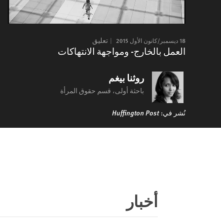
18 ديسمبر/كانون الأول 2015
تعليق
العمل بالخارج- ومواجهة الانتهاكات
روثنا بيغم
باحثة أولى، قسم حقوق المرأة
نُشر في:
Huffington Post
أخبار