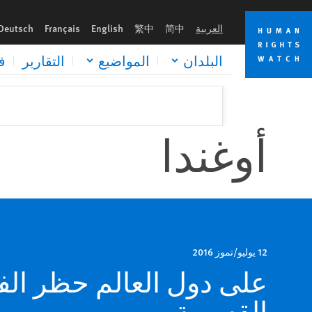
Skip
Skip
to
to
العربية
简中
繁中
English
Français
Deutsch
cookie
main
content
privacy
البلدان
المواضيع
التقارير
ف
notice
أوغندا
12 يوليو/تموز 2016
على دول العالم حظر ال
القسرية