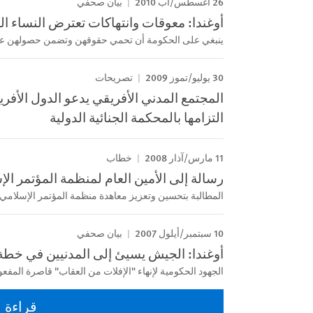
26 اغسطس/آب 2010
بيان صحفي
أوغندا: معوقات وانتهاكات تعترض النساء ال
ينبغي على الحكومة أن تحمي حقوقهن وتضمن حصولهن على 
30 يوليو/تموز 2009
تصريحات
المجتمع المدني الأفريقي يدعو الدول الأفري
التزامها بالمحكمة الجنائية الدولية
11 مارس/آذار 2008
خطاب
رسالة إلى الأمين العام لمنظمة المؤتمر ال
المطالبة بتحسين وتعزيز معاهدة منظمة المؤتمر الإسلامي لعام 1999 حول مكافحة الإرهاب
10 سبتمبر/أيلول 2007
بيان صحفي
أوغندا: الجيش يسيئ إلى المدنيين في خطة 
الجهود الحكومية لإنهاء "الإفلات من العقاب" قاصرة المفع
قراءة ا