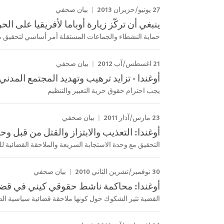
27 يونيو/حزيران 2013
بيان صحفي
ينبغي أن تركّز زيارة أوباما لأفريقيا على الح
حماية النشطاء والجماعات المستقلة أمر أساسي لتحقيق
21 اغسطس/آب 2012
بيان صحفي
أوغندا - تزايد ترهيب وتهديد المجتمع المدني
يجب احترام حقوق حرية التعبير والتنظيم
23 مارس/آذار 2011
بيان صحفي
أوغندا: التعذيب والابتزاز والقتل من قبل و
التحقيق مع وحدة الاستجابة السريعة والملاحقة القضائية ل
30 نوفمبر/تشرين الثاني 2010
بيان صحفي
أوغندا: محاكمة ناشط حقوقي كيني في قضية
القضية تثير الشكوك حول كونها ملاحقة قضائية سياسية الد