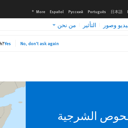
languages
More
Español
Русский
Português
日本語
يديو وصور
التأثير
من نحن
sh?
Yes
No, don't ask again
فحوص الشرجية