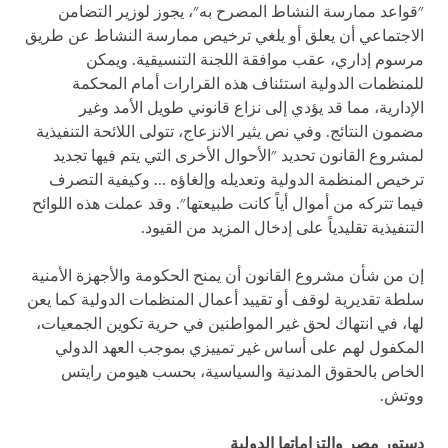
"قواعد ممارسة النشاط المصرح به"، يجوز لوزير التضامن
الاجتماعي أن يعلق أو يلغي ترخيص ممارسة النشاط عن طريق
مرسوم إداري، عقب موافقة اللجنة التنسيقية. ويمكن
للمنظمات الدولية استئناف هذه القرارات أمام المحكمة
الإدارية، مما قد يؤدي إلى نزاع قانوني طويل الأمد وغير
مضمون النتائج. وفي نص يثير الانزعاج، تتولى اللائحة التنفيذية
لمشروع القانون تحديد "الأحوال الأخرى التي يتم فيها تجديد
ترخيص المنظمة الدولية وتعديله وإلغاؤه ... وكيفية التصرف
فيما تتركه من أموال أياً كانت طبيعتها". وقد عملت هذه اللوائح
التنفيذية تقليدياً على إدخال المزيد من القيود.
إن من شأن مشروع القانون أن يمنح الحكومة والأجهزة الأمنية
سلطة تقديرية لوقف أو تقييد أعمال المنظمات الدولية كما يعن
لها، في انتهاك لحق غير المواطنين في حرية تكوين الجمعيات،
المكفول لهم على أساس غير تمييزي بموجب العهد الدولي
الخاص بالحقوق المدنية والسياسية، بحسب هيومن رايتس
ووتش.
دستور مصر والتزاماتها الدولية