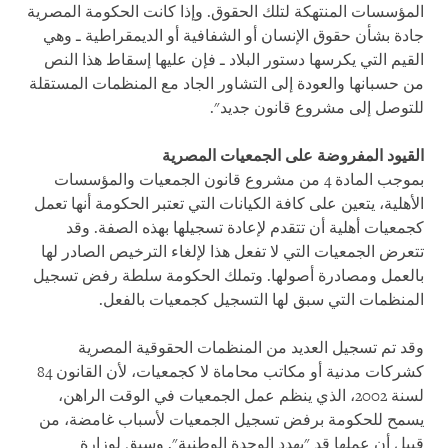
المؤسسات المنتهكة لتلك الحقوق. وإذا كانت الحكومة المصرية
جادة بشأن حقوق الإنسان أو الشفافية أو الديمقراطية ـ وهي
القيم التي يكرسها دستور البلاد ـ فإن عليها إسقاط هذا النص
من حسبانها والعودة إلى التشاور الجاد مع المنظمات المستقلة
للتوصل إلى مشروع قانون جديد".
القيود المفروضة على الجمعيات المصرية
بموجب المادة 4 من مشروع قانون الجمعيات والمؤسسات
الأهلية، يتعين على كافة الكيانات التي تعتبر الحكومة أنها تعمل
كجمعيات أهلية أن تتقدم لإعادة تسجيلها بهذه الصفة. وقد
تتعرض الجمعيات التي لا تفعل هذا لإلغاء الترخيص الصادر لها
بالعمل ومصادرة أصولها. وتملك الحكومة سلطة رفض تسجيل
المنظمات التي سبق لها التسجيل كجمعيات بالفعل.
وقد تم تسجيل العديد من المنظمات الحقوقية المصرية
كشركات مدنية أو مكاتب محاماة لا كجمعيات، لأن القانون 84
لسنة 2002، الذي ينظم عمل الجمعيات في الوقت الراهن،
يسمح للحكومة برفض تسجيل الجمعيات لأسباب غامضة، من
قبيل أن عملها قد "يهدد الوحدة الوطنية". وسبق لوزارة