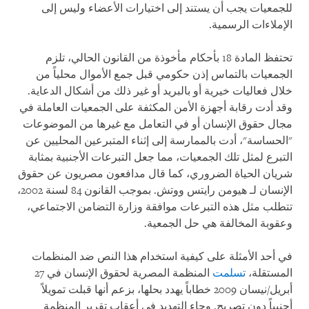
للجمعيات يجب أن يستند إلى اختيارات الأعضاء وليس إلى
الإملاءات الرسمية.
تحتفظ المادة 18 بأحكام مأخوذة من القانون الحالي، تلزم
الجمعيات بالتماس إذن حكومي قبل جمع الأموال محلياً من
خلال فعاليات خيرية أو بالبريد أو غير ذلك من أشكال الدعاية.
وقد أدت رقابة أجهزة الأمن المكثفة على الجمعيات العاملة في
مجال حقوق الإنسان أو في التعامل مع غيرها من الموضوعات
"الحساسة"، أدت بالممارسة إلى إثناء المتبرعين المحليين عن
التبرع لمثل تلك الجمعيات، مما جعل التبرعات الأجنبية بمثابة
شريان الحياة الضروري، كما قال مدافعون مصريون عن حقوق
الإنسان لـ هيومن رايتس ووتش. بموجب القانون 84 لسنة 2002،
تتطلب مثل هذه التبرعات موافقة وزارة التضامن الاجتماعي،
وعقوبة المخالفة هي حل الجمعية.
في أحد الأمثلة على كيفية استخدام هذا النص ضد المنظمات
المستقلة،
تسلمت
المنظمة المصرية لحقوق الإنسان في 27
أبريل/نيسان 2009 خطاباً يهدد بحلها، بزعم أنها قبلت تمويلاً
أجنبياً دون تصريح. وجاء التهديد في أعقاب تقرير المنظمة