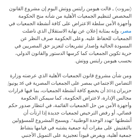
(بيروت) ـ قالت هيومن رايتس ووتش اليوم إن مشروع القانون
المخصص لتنظيم الجمعيات الأهلية من شأنه منح الحكومة
وأجهزة الأمن سلطة الاعتراض على كافة أنشطة الجمعيات في
مصر
، وإنه بمثابة إعلان عن نهاية الاستقلال الذي ناضلت
الجمعيات للحفاظ عليه. وعلى الحكومة صرف النظر عن
المسودة الحالية وإصدار تشريعات لتعزيز حق المصريين في
حرية تكوين الجمعيات كما كرسها الدستور والقانون الدولي،
بحسب هيومن رايتس ووتش.
ومن شأن مشروع قانون الجمعيات الأهلية الذي عرضته وزارة
التضامن الاجتماعي بمصر على الجمعيات المصرية في 26 يونيو/
حزيران 2014 أن يخضع كافة أنشطة الجمعيات، بما فيها قرارات
مجالس الإدارة، لاعتراض الحكومة، كما سيمكن الحكومة
وأجهزة الأمن من حل الجمعيات القائمة، في انتظار صدور حكم
قضائي، أو رفض الترخيص لجمعيات جديدة إذا ارتأت أن
أنشطتها "تهدد الوحدة الوطنية". ويسمح المشروع للمسؤولين
بالتفتيش على مقرات أية جمعية يشتبه في قيامها بنشاط
جمعية أهلية، ويفرض قيوداً تعجيزية على التمويل الأجنبي