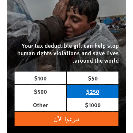
Your tax deductible gift can help stop
human rights violations and save lives
around the world.
$100
$50
$500
$250
Other
$1000
تبرعوا الآن