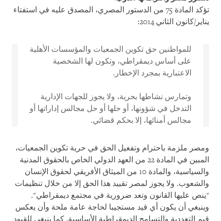
تؤكد المادة 75 من الدستور المصري، المصدق عليه في استفتاء
يناير/كانون الثاني 2014:
للمواطنين حق تكوين الجمعيات والمؤسسات الأهلية
على أساس ديمقراطي، وتكون لها الشخصية
الاعتبارية بمجرد الإخطار.
وتمارس نشاطها بحرية، ولا يجوز للجهات الإدارية
التدخل في شؤونها، أو حلها أو حل مجالس إداراتها أو
مجالس أمنائها، إلا بحكم قضائي.
ومصر ملزمة باحترام وتفعيل الحق في حرية تكوين الجمعيات،
المبين في المادة 22 من العهد الدولي الخاص بالحقوق المدنية
والسياسية، والمادة 10 من الميثاق الأفريقي لحقوق الإنسان
والشعوب. ولا يجوز لمصر تقييد هذا الحق إلا من خلال تنظيمات
"ينص عليها القانون وتعد ضرورية في مجتمع ديمقراطي".
وينبغي أن يكون أي قيد مستجيبا لحاجة عامة ملحة وأن يعكس
قيم التعددية والتسامح الديمقراطية الأساسية. كما ينبغي للقيود