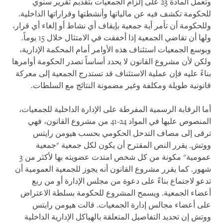
وتعمل المادة 23 على إلزام الجمعيات بتقديم تقرير سنوي
للحكومة تكشف فيه عن مالياتها وأنشطتها وقراراتها الداخلية.
وللحكومة أن تأمر أية جمعية بإيقاف أي نشاط أو إلغاء أي قرار،
ولها أن تقاضي الجمعية إذا أخفقت في الامتثال خلال 15 يوماً.
وبوسع الجمعيات استئناف هذه الأوامر أمام المحكمة الإدارية،
ولكن لأن مشروع القانون لا يحدد أساساً تصدر الحكومة أوامرها
بناءً عليه فإن عملية الاستئناف قد تستدرج الجمعية إلى معركة
قانونية طويلة ومكلفة وغير مضمونة النتائج مع السلطات.
أما الرقابة الرسمية المفرطة على الإدارة الداخلية للجمعيات،
المنصوص عليها في المواد 24-41 من مشروع القانون، فهي
ترقى إلى مصاف التدخل الحكومي بحسب هيومن رايتس
ووتش. يقرر النص المقترح أن يكون لكل جمعية "جمعية
عمومية" مكونة من كل شخص امتدت عضويته بها لأكثر من 3
شهور. كما يقرر مشروع القانون أنه يجوز للجمعية العمومية أن
تدعو لاجتماع بناءً على دعوة من مجلس الإدارة أو من ربع
أعضاء الجمعية. ويسمح المشروع للحكومة بسلطة الاعتراض
على أعضاء مجالس إدارة الجمعيات. قالت هيومن رايتس
ووتش إن تحديد التفاصيل المتعلقة بالهياكل الإدارية الداخلية