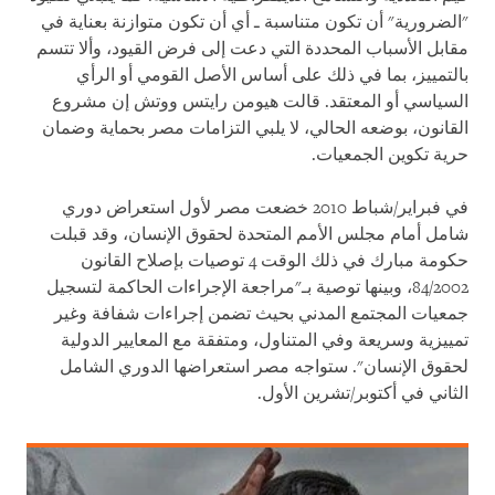
"الضرورية" أن تكون متناسبة ـ أي أن تكون متوازنة بعناية في
مقابل الأسباب المحددة التي دعت إلى فرض القيود، وألا تتسم
بالتمييز، بما في ذلك على أساس الأصل القومي أو الرأي
السياسي أو المعتقد. قالت هيومن رايتس ووتش إن مشروع
القانون، بوضعه الحالي، لا يلبي التزامات مصر بحماية وضمان
حرية تكوين الجمعيات.
في فبراير/شباط 2010 خضعت مصر لأول استعراض دوري
شامل أمام مجلس الأمم المتحدة لحقوق الإنسان، وقد قبلت
حكومة مبارك في ذلك الوقت 4 توصيات بإصلاح القانون
84/2002، وبينها توصية بـ"مراجعة الإجراءات الحاكمة لتسجيل
جمعيات المجتمع المدني بحيث تضمن إجراءات شفافة وغير
تمييزية وسريعة وفي المتناول، ومتفقة مع المعايير الدولية
لحقوق الإنسان". ستواجه مصر استعراضها الدوري الشامل
الثاني في أكتوبر/تشرين الأول.