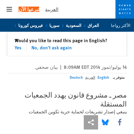
العربية
تبرعوا الآن
 menu
Skip
Skip
الأكثر رواجا
العراق
السعودية
سوريا
فيروس كورونا
to
to
cookie
main
إغلاق
Would you like to read this page in English?
✕
content
privacy
Yes
No, don't ask again
notice
14 يوليو/تموز 2014 8:09AM EDT
|
بيان صحفي
متوفر بـ
English
العربية
Deutsch
مصر ـ مشروع قانون يهدد الجمعيات
المستقلة
ينبغي إصدار تشريعات لحماية حرية تكوين الجمعيات
Share this via Facebook
Share this via مشاركة
Share this via Bluesky