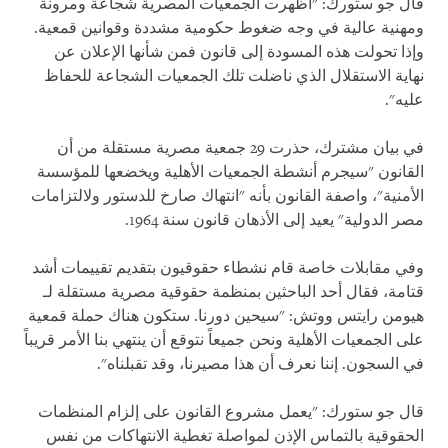
قال جو ستورك: "أظهرت الجمعيات المصرية شجاعة ومرونة
ومهنية عالية في وجه ضغوط حكومية مشددة وقوانين قمعية.
وإذا تحولت هذه المسودة إلى قانون فمن شأنها الإعلان عن
نهاية الاستقلال الذي ناضلت تلك الجمعيات الشجاعة للحفاظ
عليه".
في بيان مشترك، حذرت 29 جمعية مصرية مستقلة من أن
القانون "سيجرم أنشطة الجمعيات الأهلية ويخضعها للمؤسسة
الأمنية"، واصفة القانون بأنه "انتهاك صارخ للدستور ولالتزامات
مصر الدولية" يعيد إلى الأذهان قانون سنة 1964.
وفي مقابلات خاصة قام نشطاء حقوقيون بتقديم تقييمات أشد
قتامة، فقال أحد الباحثين بمنظمة حقوقية مصرية مستقلة لـ
هيومن رايتس ووتش: "سيحين دورنا. ستكون هناك حملة قمعية
على الجمعيات الأهلية ونحن جميعاً نتوقع أن ينتهي بنا الأمر قريباً
في السجون. إننا نعرف أن هذا مصيرنا، وقد تقبلناه".
قال جو ستورك: "يعمل مشروع القانون على إلزام المنظمات
الحقوقية بالتماس الإذن لمواصلة تغطية الانتهاكات من نفس