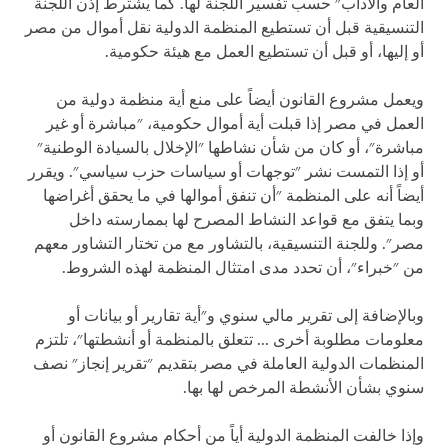
العام والآداب" حسب تفسير اللجنة لها. كما يشترط إذن اللجنة
التنسيقية قبل أن تستطيع المنظمة الدولية نقل أموال من مصر
أو إليها، أو قبل أن تستطيع العمل مع هيئة حكومية.
ويعمل مشروع القانون أيضاً على منع أية منظمة دولية من
العمل في مصر إذا قبلت أية أموال حكومية، "مباشرة أو غير
مباشرة"، أو كان من شأن نشاطها "الإخلال بالسيادة الوطنية"
أو إذا التمست نشر "توجهات أو سياسات حزب سياسي". ويقرر
أيضاً أنه على المنظمة "أن تنفق أموالها في ما يحقق أغراضها
وبما يتفق مع قواعد النشاط المصرح لها بممارسته داخل
مصر". وللجنة التنسيقية، بالتشاور مع من تختار التشاور معهم
من "خبراء"، أن تحدد مدى امتثال المنظمة لهذه الشروط.
وبالإضافة إلى تقرير مالي سنوي و"أية تقارير أو بيانات أو
معلومات مطلوبة أخرى ... تتعلق بالمنظمة أو أنشطتها"، تلتزم
المنظمات الدولية العاملة في مصر بتقديم "تقرير إنجاز" نصف
سنوي بشأن الأنشطة المرخص لها بها.
وإذا خالفت المنظمة الدولية أياً من أحكام مشروع القانون أو