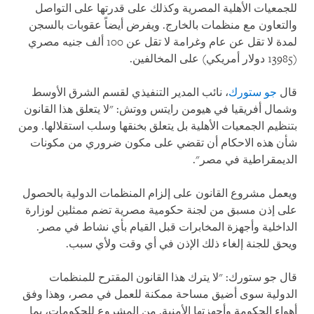
للجمعيات الأهلية المصرية وكذلك على قدرتها على التواصل
والتعاون مع منظمات بالخارج. ويفرض أيضاً عقوبات بالسجن
لمدة لا تقل عن عام وغرامة لا تقل عن 100 ألف جنيه مصري
(13985 دولار أمريكي) على المخالفين.
قال
جو ستورك
، نائب المدير التنفيذي لقسم الشرق الأوسط
وشمال أفريقيا في هيومن رايتس ووتش: "لا يتعلق هذا القانون
بتنظيم الجمعيات الأهلية بل يتعلق بخنقها وسلب استقلالها. ومن
شأن هذه الاحكام أن تقضي على مكون ضروري من مكونات
الديمقراطية في مصر".
ويعمل مشروع القانون على إلزام المنظمات الدولية بالحصول
على إذن مسبق من لجنة حكومية مصرية تضم ممثلين لوزارة
الداخلية وأجهزة المخابرات قبل القيام بأي نشاط في مصر.
ويحق للجنة إلغاء ذلك الإذن في أي وقت ولأي سبب.
قال جو ستورك: "لا يترك هذا القانون المقترح للمنظمات
الدولية سوى أضيق مساحة ممكنة للعمل في مصر، وهذا وفق
أهواء الحكومة وأجهزتها الأمنية. من المشروع للحكومات، بما