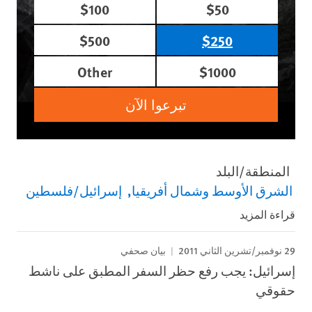
$100
$50
$500
$250
Other
$1000
تبرعوا الآن
المنطقة/البلد
الشرق الأوسط وشمال أفريقيا
إسرائيل/فلسطين
قراءة المزيد
29 نوفمبر/تشرين الثاني 2011
بيان صحفي
إسرائيل: يجب رفع حظر السفر المطبق على ناشط
حقوقي