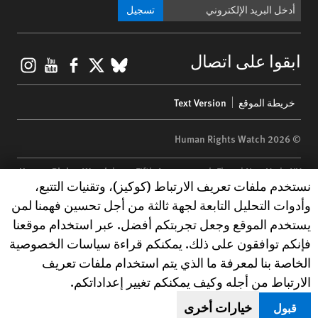
تسجيل
gram
ouTube
Facebook
BlueSky
X
ابقوا على اتصال
Footer
خريطة الموقع
Text Version
menu
© 2026 Human Rights Watch
Human Rights Watch
| 350 Fifth Avenue, 34th Floor | New York,
NY
Human Rights Watch cookie preferences
نستخدم ملفات تعريف الارتباط (كوكيز)، وتقنيات التتبع،
10118-3299
USA
|
t
1.212.290.4700
وأدوات التحليل التابعة لجهة ثالثة من أجل تحسين فهمنا لمن
Human Rights Watch
is a 501(C)(3) nonprofit registered in the US
يستخدم الموقع وجعل تجربتكم أفضل. عبر استخدام موقعنا
under EIN: 13-2875808
فإنكم توافقون على ذلك. يمكنكم قراءة سياسات الخصوصية
الخاصة بنا لمعرفة ما الذي يتم استخدام ملفات تعريف
الارتباط من أجله وكيف يمكنكم تغيير إعداداتكم.
خيارات أخرى
قبول