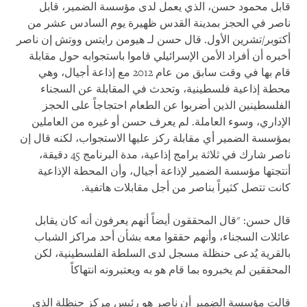
قابل محمود حسن، الذي يعمل لدى مؤسسة الضمير، قابل
ناصر في الحجز بمدينة القدس ظهيرة يوم السادس عشر من
أكتوبر/تشرين الأول. قال حسن لـ هيومن رايتس ووتش إن ناصر
أخبره أن أفراد الأمن الإسرائيلي قاموا باستجوابه حول مقابلة
قام بها في وقت سابق من عام 2012 مع إذاعة أجيال، وهي
محطة إذاعية فلسطينية، وتحدث في المقابلة عن السجناء
الفلسطينين الذين أضربوا عن الطعام احتجاجاً على الحجز
الإداري، وسوء العاملة. لم يعرف حسن أو غيره من العاملين
بمؤسسة الضمير أي مقابلة ركز عليها الاستجواب، لكنه قال إن
ناصر شارك في ثلاثة برامج إذاعية، مدة البرنامج 45 دقيقة،
أنتجتها مؤسسة الضمير لإذاعة أجيال، وأن المحطة الإذاعية
كانت تتصل كثيراً بناصر من أجل مقابلات هاتفية.
قال حسن: "قال المحققون أيضاً أنهم يعرفون أنه كان يقابل
عائلات السجناء، وأنهم حققوا معه بشأن أحد مراكز الشباب
بالقرية يُدعى حنظلة مسجل لدى السلطة الفلسطينية، لكن
المحققين لم يخبروه بما قام هو به ويعتبرونه انتهاكاً
قالت مؤسسة الضمير أن ناصر هو رئيس مركز حنظلة الذي