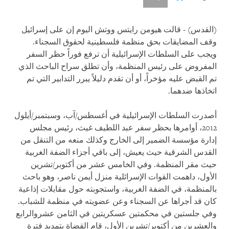
(القدس) - قالت هيومن رايتس ووتش اليوم إن على إسرائيل
وقف المضايقات بحق منظمة فلسطينية لحقوق السجناء.
ويجب على السلطات الإسرائيلية أن ترفع فوراً حظر السفر
المفروض على رئيس المنظمة، وأن تطلق سراح الباحث الذي
تم القبض عليه مؤخراً، أو أن تقدم دليلاً يبرر التدابير التي تم
اتخاذها ضدهما.
أصدرت السلطات الإسرائيلية في أغسطس/آب، وسبتمبر/أيلول
2012، أوامرها بحظر سفر عبد اللطيف غيث، رئيس مجلس
إدارة مؤسسة الضمير إلى الخارج وكذلك منعه من التنقل من
القدس الشرقية حيث يعيش، إلى باقي أجزاء الضفة الغربية
حيث مقر المنظمة. وفي الخامس عشر من أكتوبر/تشرين
الأول، داهمت القوات الإسرائلية منزل أيمن ناصر، وهو باحث
بالمنظمة، في الضفة الغربية، واستجوبته حول مقابلات إذاعية
كان قد أجراها عن السجناء وعن عضويته في منظمة للشباب.
وفي جلستين في محكمتين عسكريتين في الثامن عشروالرابع
والعشرين من أكتوبر/تشرين الأول، قام القضاة بتمديد فترة