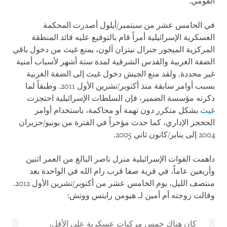
القومي.
في الخامس عشر من سبتمبر/أيلول أصدرت المحكمة
العسكرية الإسرائيلية أمراً قام بالتوقيع عليه قائد المنطقة
المركزية الميجور جنرال نيتزان آلون، يمنع غيث من دخول باقي
الضفة الغربية والقدس الشرقية لمدة ستة أشهر لأسباب أمنية
غير محددة. ولقد منع الجيش دخول غيث إلى الضفة الغربية
بسبب أوامر سابقة منذ أكتوبر/تشرين الأول 2011. وطبقاً لما
ذكرته مؤسسة الضمير، فإن السلطات الإسرائيلية احتجزت
غيث
بشكل متكرر دون تهمة أو محاكمة، باستخدام أوامر
الححجز الإداري، كما حدث مؤخراً في الفترة من يونيو/حزيران
2004 إلى يناير/كانون ثاني 2005.
داهمت القوات الإسرائيلية منزل ناصر البالغ من العمر اثنين
وأربعين عاماً، في قرية صفا قرب رام الله في الواحدة بعد
منتصف الليل، يوم الخامس عشر من أكتوبر/تشرين الأول 2012.
وقالت زوجته أم أمين لـ هيومن رايتس ووتش:
كان هناك خمس مركبات عسكرية على الأقل،