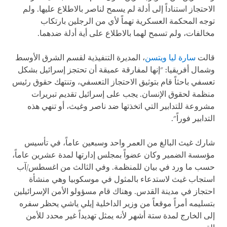
الاحتجاز استناداً إلى أدلة لم يسمح لناصر بالاطلاع عليها. ولم
توجه المحكمة العسكرية تهماً لأي من الرجلين بارتكاب
مخالفات، ولم تسمح لهما بالاطلاع على أية أدلة ضدهما.
قالت
سارة ليا ويتسن
، المديرة التنفيذية لقسم الشرق الأوسط
وشمال أفريقيا: "إنها لمفارقة عميقة أن تحتجز إسرائيل بشكل
تعسفي باحثاً قام بتوثيق الاحتجاز التعسفي، وتنتهك حقوق رئيس
منظمة لحقوق الإنسان. يجب على إسرائيل تقديم تبريرات
مشروعة للتدابير التي اتخذتها ضد ناصر وغيث، أو تنهي هذه
التدابير فوراً".
شارك غيث البالغ من العمر واحد وسبعين عاماً، في تأسيس
مؤسسة الضمير وكان عضواً بمجلس إدارتها لمدة عشرين عاماً،
حسب ما ورد في بيان للمنظمة. وفي الثالث من اغسطس/آب
استجاب غيث لاستدعاء بالمثول في موسكوبيا وهي منشأة
احتجاز في مدينة القدس. وهناك قام مسؤولو الأمن الإسرائيلين
بتسليمه أمراً موقعاً من وزير الداخلية إيلي ياشي يحظر سفره
إلى الخارج لمدة ستة أشهر لأنه يمثل تهديداً غير محدد للأمن