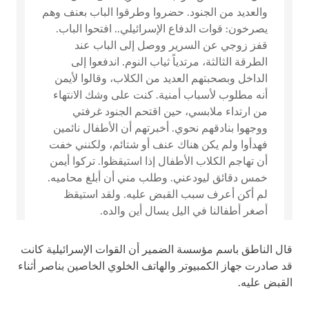
والعديد من الجنود. حضروا وطرقوا الباب بعنف وهم
يصرخون: قوات الدفاع الإسرائيلي.. افتحوا الباب.
قفز زوجي عن السرير ووصل إلى الباب عند
الطرقة الثالثة، مرتدياً ثياب النوم. اندفعوا إلى
الداخل وبصحبتهم العديد من الكلاب، وقالوا لأيمن
أنه مطلوب لأسباب أمنية. كنت على وشك الانتهاء
من ارتداء ملابسي، حين اقتحم الجنود غرفتي
ووجهوا بنادقهم نحوي. أخبرتهم أن الأطفال نائمين
فهدأوا ولم يكن هناك عنف أو شتائم، ولكنني خفت
أن تهاجم الكلاب الأطفال إذا استيقظوا. تركوا أيمن
خمس دقائق ليودعني. وطلب مني أن أبلغ محاميه.
لم أكن أعرف سبب القبض عليه. ولقد استيقظ
أصغر أطفالنا في اليل يسال أين والده.
قال الناطق باسم مؤسسة الضمير أن القوات الإسرائيلية كانت
قد صادرت جهاز الكمبيوتر والهاتف الخلوي الخاصين بناصر أثناء
القبض عليه.