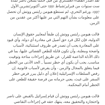
لقد أصدر القضاء العسكري من قبل حكماً بسجن ناصر لمدة
ست سنوات من فبراير/شباط 1991 حتى أكتوبر/تشرين الأول
1997. ورغم التحري، لم تستطع هيومن رايتس ووتش أن تحصل
على معلومات بشأن التهم التي مر عليها أكثر من عقدين من
الزمن.
قالت هيومن رايتس ووتش إن طبقاً لمعايير حقوق الإنسان
الدولية، فإن لكل فرد حق أصيل في مغادرة أي دولة. وأي قيود
على المغادرة يجب أن تصدر في ظروف استثنائية، لأسباب
واضحة ومعلنة، وأن تكون قابلة للطعن القضائي عليها، بما في
ذلك الأدلة الداعمة للقرار، عن طريق إجراءات متاحة وتوقيت
مناسب. يجب أن يكون أي حظر نسبياً _ الحد الأدنى من الحظر
فيما يتعلق بالمجال والزمن - وأن يفرض لأسباب قانونية. إن
رفص السلطات الإسرائيلية إعلان أي دليل يبرر فرض حظر
السفر على غيث، يعني حرمانه من فرصة حقيقة للطعن على
الحظر أمام المحكمة.
قالت هيومن رايتس ووتش أن قيام إسرائيل بالقبض على ناصر
واحتجازه والتحقيق معه، ينتهك حقه في إجراءات التقاضي