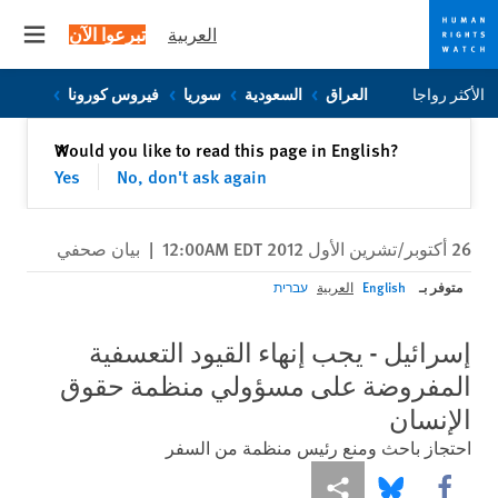
العربية
تبرعوا الآن
 menu
Skip
Skip
الأكثر رواجا
العراق
السعودية
سوريا
فيروس كورونا
to
to
cookie
main
إغلاق
Would you like to read this page in English?
✕
content
privacy
Yes
No, don't ask again
notice
26 أكتوبر/تشرين الأول 2012 12:00AM EDT
|
بيان صحفي
متوفر بـ
English
العربية
עברית
إسرائيل - يجب إنهاء القيود التعسفية
المفروضة على مسؤولي منظمة حقوق
الإنسان
احتجاز باحث ومنع رئيس منظمة من السفر
Share this via Facebook
Share this via مشاركة
Share this via Bluesky