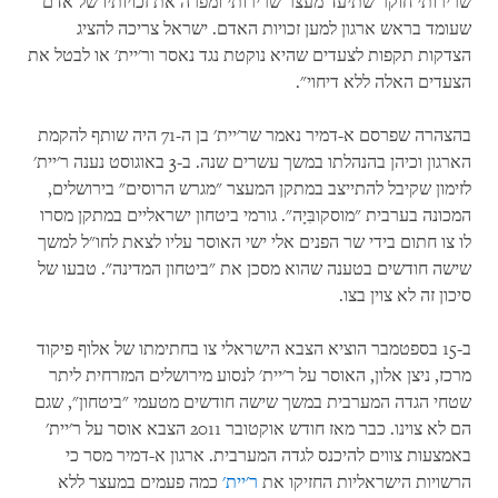
שרירותי חוקר שתיעד מעצר שרירותי ומפרה את זכויותיו של אדם
שעומד בראש ארגון למען זכויות האדם. ישראל צריכה להציג
הצדקות תקפות לצעדים שהיא נוקטת נגד נאסר ור'יית' או לבטל את
הצעדים האלה ללא דיחוי".
בהצהרה שפרסם א-דמיר נאמר שר'יית' בן ה-71 היה שותף להקמת
הארגון וכיהן בהנהלתו במשך עשרים שנה. ב-3 באוגוסט נענה ר'יית'
לזימון שקיבל להתייצב במתקן המעצר "מגרש הרוסים" בירושלים,
המכונה בערבית "מוסקובִּיָה". גורמי ביטחון ישראליים במתקן מסרו
לו צו חתום בידי שר הפנים אלי ישי האוסר עליו לצאת לחו"ל למשך
שישה חודשים בטענה שהוא מסכן את "ביטחון המדינה". טבעו של
סיכון זה לא צוין בצו.
ב-15 בספטמבר הוציא הצבא הישראלי צו בחתימתו של אלוף פיקוד
מרכז, ניצן אלון, האוסר על ר'יית' לנסוע מירושלים המזרחית ליתר
שטחי הגדה המערבית במשך שישה חודשים מטעמי "ביטחון", שגם
הם לא צוינו. כבר מאז חודש אוקטובר 2011 הצבא אוסר על ר'יית'
באמצעות צווים להיכנס לגדה המערבית. ארגון א-דמיר מסר כי
הרשויות הישראליות החזיקו את
ר'יית'
כמה פעמים במעצר ללא