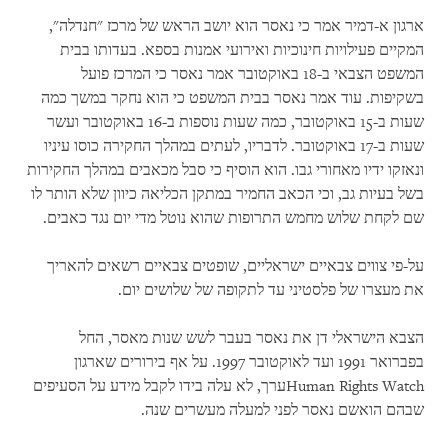
ארגון א-דמיר אמר כי נאסר הוא יושב הראש של מרכז "חנדלה",
המקיים פעילויות חינוכיות ואירועי אמנות בספא. בעדותו בבית
המשפט הצבאי ב-18 באוקטובר אמר נאסר כי המרכז פועל
בשקיפות. עוד אמר נאסר בבית המשפט כי הוא נחקר במשך כמה
שעות ב-15 באוקטובר, כמה שעות נוספות ב-16 באוקטובר ועשר
שעות ב-17 באוקטובר. לדבריו, לעתים במהלך החקירה כוסו עיניו
ונאזקו ידיו מאחורי גבו. הוא הוסיף כי סבל מכאבים במהלך החקירות
בשל בעיות גב, וכי הכאב החמיר במתקן הכליאה כיוון שלא הותר לו
שם לקחת שלוש מחמש התרופות שהוא נוטל מדי יום נגד כאבים.
על-פי צווים צבאיים ישראליים, שופטים צבאיים רשאים להאריך
את מעצרו של פלסטיני עד לתקופה של שלושים יום.
הצבא הישראלי דן את נאסר בעבר לשש שנות מאסר, החל
בפברואר 1991 ועד לאוקטובר 1997. על אף בירורים שארגון
Human Rights Watch
ערך, לא עלה בידו לקבל מידע על הסעיפים
שבהם הואשם נאסר לפני למעלה מעשרים שנה.