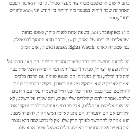
כתב אישום או משפט מכוח צווי מעצר מנהלי. לדברי הארגון, הפעם
האחרונה שבה הוחזק במעצר כזה הייתה בין חודש יוני 2004 לחודש
ינואר 2005.
ב-15 באוקטובר 2012, בשעה אחת לפנות בוקר, פשטו כוחות
ישראליים על ביתו של נאסר, בן 42, בכפר ספא הסמוך לרמאללה,
כפי שמסרה לארגון
Human Rights Watch
אשתו, אום אמין:
היו לפחות חמישה כלי רכב צבאיים והרבה חיילים. הם באו, חבטו על
הדלת וצעקו "צה"ל, לפתוח!" בעלי זינק ועד הדפיקה השלישית כבר
היה ליד הדלת, עדיין בפיג'מה. הם שעטו פנימה עם הרבה כלבים
ואמרו לאיימן שהוא מבוקש מטעמי ביטחון. בקושי הספקתי לגמור
להתלבש וכבר נכנסו לחדר שלי שני חיילים ושמרו עליי עם הרובים
שלהם. אמרתי להם שהילדים שלי ישנים, והם שמרו על השקט; לא
היו שום אלימות או קללות, אבל פחדתי מאוד שהכלבים יתקפו את
הילדים אם הם יתעוררו. הם נתנו לאיימן חמש דקות להיפרד ממני.
הוא אמר לי להתקשר לעורך הדין שלו. אין לי מושג למה הוא נעצר.
הבן הצעיר שלנו התעורר באמצע הלילה ושאל איפה אבא שלו.