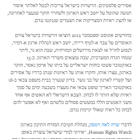
אסירים פלסטינים. הרשויות בישראל צריכות לבטל לאלתר איסור
תנועה שהוטל על יושב ראש הארגון ולשחרר חוקר שנעצר לאחרונה,
או להציג ראיות המצדיקות את הצעדים שננקטו נגדם.
בחודשים אוגוסט וספטמבר 2012 הוציאו הרשויות בישראל צווים
האוסרים על עבד א-לטיף ר'יית', יושב ראש הנהלת ארגון א-דמיר,
לנסוע לחו"ל או לצאת מירושלים המזרחית, שבה הוא גר, ליתר
שטחי הגדה המערבית, שבה נמצאים משרדי הארגון. ב-15
באוקטובר פשטו כוחות ישראליים על ביתו של איימן נאסר, חוקר
בארגון, עצרו אותו, וחקרו אותו על ראיונות שנתן ברדיו על אסירים
ועל קשריו לארגון של בני נוער. בדיון שנערך בבית משפט צבאי ב-18
באוקטובר האריך שופט צבאי את מעצרו בשבעה ימים על סמך
ראיות שלא הותר לו לבחון. הצבא הישראלי לא האשים אף אחד
משני האנשים הללו במעשים פסולים כלשהם ואף לא אפשר להם
לבחון כל ראיה שאולי קיימת נגדם.
לדברי
שרה לאה ויטסון
, מנהלת חטיבת המזרח התיכון בארגון
Human Rights Watch
, "אירוני למדי שישראל עוצרת באופן