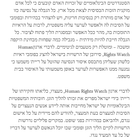
הסטנדרטים הבינלאומיים של זכויות האדם קובעים כי לכל אדם
מוקנית הזכות הבסיסית לצאת מכל ארץ. כל הגבלה על נסיעה כזו
של אדם מותרת רק בנסיבות חריגות, ויש להצהיר בבהירות ובפומבי
על הסיבות לה ולאפשר לערער עליה משפטית, לרבות על הראיות
התומכות בה, מהר ככל האפשר ובמסגרת הליך פתוח לציבור. כל
הגבלה חייבת להיות מידתית – מגבילה כמה שפחות מבחינת היקפה
ומשכה – ומוטלת רק מטעמים לגיטימיים. לדברי ארגון
Human
Rights Watch
, סירובן של הרשויות בישראל להציג בפומבי ראיות
כלשהן שעליהן מתבסס איסור הנסיעה שהוטל על ר'יית' משמעו כי
נמנעה ממנו האפשרות לערער באופן משמעותי על האיסור בבית
משפט.
לדברי ארגון
Human Rights Watch
, מעצרו, כליאתו וחקירתו של
ר'יית' בידי ישראל מפרים את זכותו להליך הוגן. חובותיה המשפטיות
הבינלאומיות של ישראל מחייבות אותה ליידע אנשים הנעצרים על
הסיבות למעצרם בעת המעצר, להודיע להם מיידית על כל אישום
נגדם, ולהביאם במהירות בפני שופט. במקרים פליליים נדרשות
הרשויות לקיים הליך הוגן ופומבי שבו יוכל הנאשם לערער על דבריו
של כל עד המעיד נגדו.