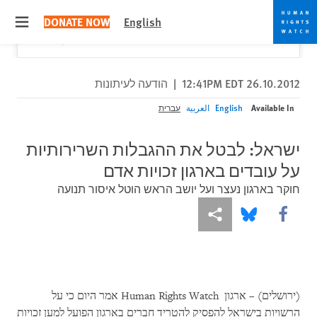
Skip
Skip
Close
Would you like to read this page in English?
✕
DONATE NOW
English
to
to
 menu
Yes
No, don't ask again
cookie
main
content
privacy
notice
26.10.2012 12:41PM EDT
|
הודעה לעיתונות
Available In
English
العربية
עברית
ישראל: לבטל את ההגבלות השרירותיות
על עובדים בארגון זכויות אדם
חוקר בארגון נעצר ועל יושב הראש הוטל איסור תנועה
More sharing options
Share this via Bluesky
Share this via Facebook
(ירושלים) – ארגון
Human Rights Watch
אמר היום כי על
הרשויות בישראל להפסיק להטריד חברים בארגון הפועל למען זכויות