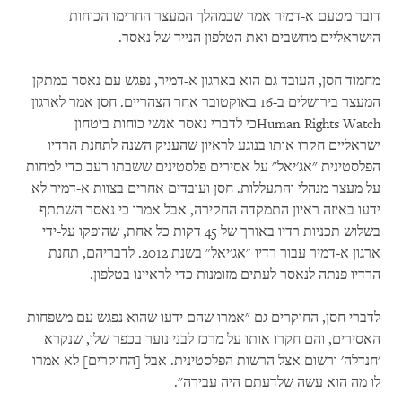
דובר מטעם א-דמיר אמר שבמהלך המעצר החרימו הכוחות
הישראליים מחשבים ואת הטלפון הנייד של נאסר.
מחמוד חסן, העובד גם הוא בארגון א-דמיר, נפגש עם נאסר במתקן
המעצר בירושלים ב-16 באוקטובר אחר הצהריים. חסן אמר לארגון
Human Rights Watch
כי לדברי נאסר אנשי כוחות ביטחון
ישראליים חקרו אותו בנוגע לראיון שהעניק השנה לתחנת הרדיו
הפלסטינית "אג'יאל" על אסירים פלסטינים ששבתו רעב כדי למחות
על מעצר מנהלי והתעללות. חסן ועובדים אחרים בצוות א-דמיר לא
ידעו באיזה ראיון התמקדה החקירה, אבל אמרו כי נאסר השתתף
בשלוש תכניות רדיו באורך של 45 דקות כל אחת, שהופקו על-ידי
ארגון א-דמיר עבור רדיו "אג'יאל" בשנת 2012. לדבריהם, תחנת
הרדיו פנתה לנאסר לעתים מזומנות כדי לראיינו בטלפון.
לדברי חסן, החוקרים גם "אמרו שהם ידעו שהוא נפגש עם משפחות
האסירים, והם חקרו אותו על מרכז לבני נוער בכפר שלו, שנקרא
'חנדלה' ורשום אצל הרשות הפלסטינית. אבל [החוקרים] לא אמרו
לו מה הוא עשה שלדעתם היה עבירה".