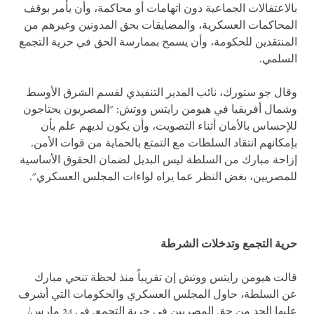
بالاعتقالات الجماعية دون اتهامات أو محاكمة، وأن يأمر بوقف
المحاكمات العسكرية، والمضايقات بحق المدونين وغيرهم من
المنتقدين للحكومة، وأن يسمح بممارسة الحق في حرية التجمع
السلمي.
وقال جو ستورك، نائب المدير التنفيذي لقسم الشرق الأوسط
وشمال أفريقيا في هيومن رايتس ووتش: "المصريون يحتاجون
للإحساس بالأمان أثناء التصويت، وأن يكون لديهم علم بأن
بإمكانهم انتقاد السلطات مع التمتع بالحماية من قوات الأمن.
إزاحة مبارك من السلطة ليس البديل لضمان الحقوق الأساسية
للمصريين، بغض النظر عما يراه لواءات المجلس العسكري".
حرية التجمع وتدخلات الشرطة
قالت هيومن رايتس ووتش إن تقريباً منذ لحظة تنحي مبارك
عن السلطة، حاول المجلس العسكري والحكومات التي أشرف
عليها الحد من حق المصريين في حرية التجمع. في 24 مارس/