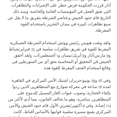
آذار قررت الحكومة فرض حظر على الإضرابات والتظاهرات
التي تعيق العمل في المؤسسات العامة والخاصة. ومنذ ذلك
التاريخ قام جنود الجيش وعناصر الشرطة بتفريق ما لا يقل عن
سبع تظاهرات كبيرة في ميدان التحرير باستخدام القوة
المفرطة.
ولقد وثقت هيومن رايتس ووتش استخدام الشرطة العسكرية
المفرط للقوة في تفريق تظاهرات سلمية في 25 فبراير/شباط
و9 مارس/آذار و9 أبريل/نيسان و1 أغسطس/آب. ولقد أخفق
الجيش في التحقيق أو المحاسبة بحق أي من المتورطين في
وقائع استخدام العنف المفرط للقوة هذه.
وفي 28 و29 يونيو/حزيران اشتبك الأمن المركزي في القاهرة
لمدة 16 ساعة في معركة شوارع مع المتظاهرين الذين ردوا
بإلقاء الحجارة، وصوب عبوات الغاز المسيل للدموع على
المتظاهرين مباشرة، وهو ما يخالف القانون، مما أدى لأكثر من
114 إصابة. وفي 9 أكتوبر/تشرين الأول قام جنود الجيش والأمن
المركزي بقمع مسيرة سلمية قوامها بالأساس أقباط، كانت