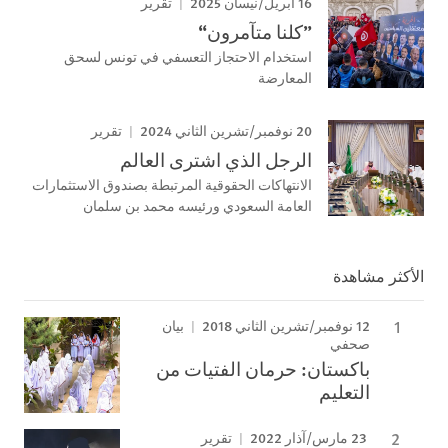
16 أبريل/نيسان 2025
تقرير
”كلنا متآمرون“
استخدام الاحتجاز التعسفي في تونس لسحق
المعارضة
20 نوفمبر/تشرين الثاني 2024
تقرير
الرجل الذي اشترى العالم
الانتهاكات الحقوقية المرتبطة بصندوق الاستثمارات
العامة السعودي ورئيسه محمد بن سلمان
الأكثر مشاهدة
12 نوفمبر/تشرين الثاني 2018
بيان
صحفي
باكستان: حرمان الفتيات من
التعليم
23 مارس/آذار 2022
تقرير