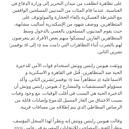
على تظاهرة انطلقت من ميدان التحرير إلى وزارة الدفاع في
العباسية، عندما قام المئات من المدنيين المسلحين الواقفين
مع الشرطة العسكرية بإلقاء الحجارة والمولوتوف على
المتظاهرين. ووصف شهود من الإسكندرية أساليب مشابهة،
حيث يقوم المدنيون المسلحون بالعصي بالدخول وسط
المتظاهرين الفارين ليمسكوا منهم بعض الأفراد ثم يتعرضون
لهم بالضرب أثناء التظاهرات التي دامت منذ 19 إلى 26 نوفمبر/
تشرين الثاني.
ووثقت هيومن رايتس ووتش استخدام قوات الأمن للذخيرة
الحية ضد المتظاهرين. قُتل في القاهرة و الاسكنرية و
الاسماعلية 41
متظاهراً منذ 19 نوفمبر/تشرين الثاني. وأكد
مسؤولو المستشفيات والمشارح لـ هيومن رايتس ووتش أن
الذخيرة الحية هي السبب في أغلب الوفيات، مع وجود وفيات
بسبب الاختناق من الغاز المسيل للدموع وإصابات قاتلة من
الرصاص المطاطي الذي يتم إطلاقه من مسافات قريبة.
وقالت هيومن رايتس ووتش إنه ونظراً لهذا السجل المؤسف،
ونظراً للعنف المصاحب للانتخابات المصرية في عامي 2005