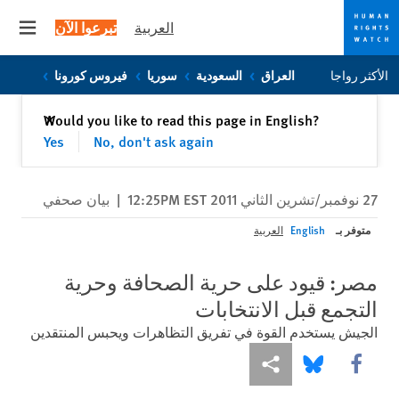
العربية
تبرعوا الآن
 menu
Skip
Skip
الأكثر رواجا
العراق
السعودية
سوريا
فيروس كورونا
to
to
cookie
main
إغلاق
Would you like to read this page in English?
✕
content
privacy
Yes
No, don't ask again
notice
27 نوفمبر/تشرين الثاني 2011 12:25PM EST
|
بيان صحفي
متوفر بـ
English
العربية
مصر: قيود على حرية الصحافة وحرية
التجمع قبل الانتخابات
الجيش يستخدم القوة في تفريق التظاهرات ويحبس المنتقدين
Share this via Facebook
Share this via مشاركة
Share this via Bluesky