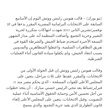
(نيو يورك) – قالت هيومن رايتس ووتش اليوم إن الأسابيع
السابقة على الانتخابات البرلمانية المصرية المقرر بدءها في 28
نوفمبر/تشرين الثاني 2011 شهدت انتهاكات متكررة لحرية
التعبير وحرية التجمع. وأضافت المنظمة أنه على مدار الشهور
التسعة الأخيرة استخدم ضباط الجيش والشرطة القوة في
تفريق التظاهرات السلمية، واعتقلوا المتظاهرين والمدونين
بسبب انتقاد الجيش، ولم يكفلوا سيادة القانون أثناء العمليات
الشرطية.
وقالت هيومن رايتس ووتش إن قبل الجولة الأولى من
الانتخابات، والمقرر عقدها على ثلاث مراحل، يتعين على
المجلس الأعلى للقوات المسلحة – الذي يحكم مصر منذ 11
فبراير/شباط بعد تنحي الرئيس حسني مبارك – أن يتخذ خطوات
من أجل تحسين الأمن وحماية الحقوق الأساسية أثناء عملية
التصويت. وقبل الانتخابات، يتعين على المجلس الأعلى إلغاء
قانون الطوارئ الذي يقيد حرية التجمع، والذي يسمح