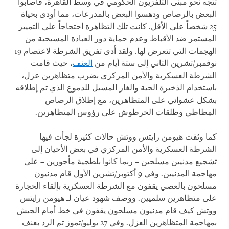
تتجه نحو مبنى التلفزيون الحكومي في وسط القاهرة، فأصابوا
البعض بالرصاص ودهسوا البعض بالمدرعات، مما أودى بحياة
25 شخصاً على الأقل. كانت تلك التظاهرة احتجاجاً على التمييز
المستمر ضد الأقباط وعدم حماية دور العبادة المسيحية من
الهجمات التي تتعرض لها. ولقد أدى تفريق الشرطة لاعتصام 19
نوفمبر/تشرين الثاني إلى ستة أيام من
العنف
، حيث قامت
الشرطة العسكرية والأمن المركزي بضرب متظاهرين عزل،
باستخدام الذخيرة الحية والغاز المسيل للدموع الذي تم إطلاقه
بشكل عشوائي على المتظاهرين، مع إطلاق الرصاص
المطاطي وطلقات الخرطوش على رؤوس المتظاهرين.
كما وثقت هيومن رايتس ووتش حالات كثيرة لجأت فيها
الشرطة العسكرية والأمن المركزي في بعض الأحيان إلى
تشجيع مدنيين مسلحين – ربما كانوا بلطجية مأجورين – على
مهاجمة المدنيين. وفي 9 أكتوبر/تشرين الأول قام مدنيون
مسلحون بالعصي يقفون مع الشرطة العسكرية بإلقاء الحجارة
على متظاهرين سلميين. ووصف شهود عيان لـ هيومن رايتس
ووتش كيف قام مدنيون مسلحون يقفون في خط أمام الجيش
بمهاجمة المتظاهرين العزل. وفي 27 يوليو/تموز تم الرد بعنف