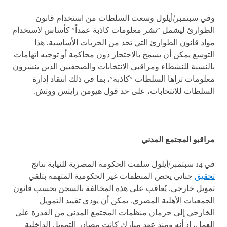
وفي سبتمبر/أيلول وسعت السلطات من استخدام قانون
الطوارئ ليشمل "نشر معلومات كاذبة عمداً" كأساس لاستخدام
مواد قانون الطوارئ التي تحد من الحريات الأساسية. هذا
التوسع يمكن أن يسمح بالاحتجاز دون محاكمة أو توجيه اتهامات
بالنسبة للنشطاء ومراقبي الانتخابات والصحفيين الذين ينشرون
معلومات تراها السلطات "كاذبة"، بما في ذلك انتقاد إدارة
السلطات للانتخابات، على حد قول هيومن رايتس ووتش.
مراقبو المجتمع المدني
في 14 سبتمبر/أيلول سلمت الحكومة المصرية للنيابة نتائج
تحقيق
جنائي يخص المنظمات غير الحكومية المتهمة بتلقي
تمويل خارجي. يُعاقب على هذه المخالفة بالسجن بحسب قانون
الجمعيات الأهلية المصري. يمكن أن يؤدي تقييد التمويل
الخارجي إلى حرمان منظمات المجتمع المدني من القدرة على
العمل، إذ أنه ومنذ عهد مبارك كانت مصادر التمويل الداخلية