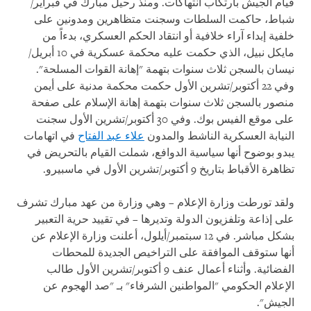
قيام الجيش بارتكاب انتهاكات. ومنذ رحيل مبارك في فبراير/
شباط، حاكمت السلطات وسجنت متظاهرين ومدونين على
خلفية إبداء آراء خلافية أو انتقاد الحكم العسكري، بدءاً من
مايكل نبيل، الذي حكمت عليه محكمة عسكرية في 10 أبريل/
نيسان بالسجن ثلاث سنوات بتهمة "إهانة القوات المسلحة".
وفي 22 أكتوبر/تشرين الأول حكمت محكمة مدنية على أيمن
منصور بالسجن ثلاث سنوات بتهمة إهانة الإسلام على صفحة
على موقع الفيس بوك. وفي 30 أكتوبر/تشرين الأول سجنت
النيابة العسكرية الناشط والمدون
علاء عبد الفتاح
في اتهامات
يبدو بوضوح أنها سياسية الدوافع، شملت القيام بالتحريض في
تظاهرة الأقباط بتاريخ 9 أكتوبر/تشرين الأول في ماسبيرو.
ولقد تورطت وزارة الإعلام – وهي وزارة من عهد مبارك تشرف
على إذاعة وتلفزيون الدولة وتديرها – في تقييد حرية التعبير
بشكل مباشر. في 12 سبتمبر/أيلول، أعلنت وزارة الإعلام عن
أنها ستوقف الموافقة على التراخيص الجديدة للمحطات
الفضائية. وأثناء أعمال عنف 9 أكتوبر/تشرين الأول طالب
الإعلام الحكومي "المواطنين الشرفاء" بـ "صد الهجوم عن
الجيش".