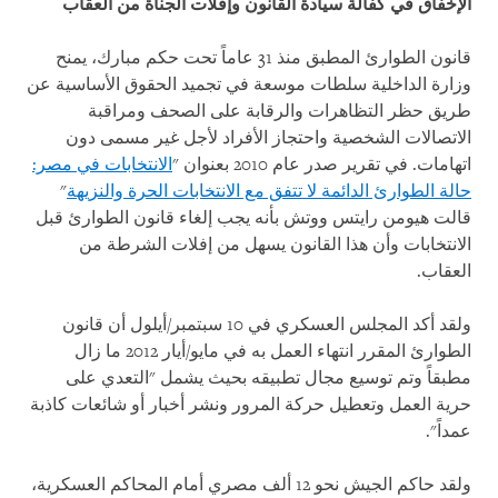
الإخفاق في كفالة سيادة القانون وإفلات الجناة من العقاب
قانون الطوارئ المطبق منذ 31 عاماً تحت حكم مبارك، يمنح
وزارة الداخلية سلطات موسعة في تجميد الحقوق الأساسية عن
طريق حظر التظاهرات والرقابة على الصحف ومراقبة
الاتصالات الشخصية واحتجاز الأفراد لأجل غير مسمى دون
اتهامات. في تقرير صدر عام 2010 بعنوان "
الانتخابات في مصر:
حالة الطوارئ الدائمة لا تتفق مع الانتخابات الحرة والنزيهة
"
قالت هيومن رايتس ووتش بأنه يجب إلغاء قانون الطوارئ قبل
الانتخابات وأن هذا القانون يسهل من إفلات الشرطة من
العقاب.
ولقد أكد المجلس العسكري في 10 سبتمبر/أيلول أن قانون
الطوارئ المقرر انتهاء العمل به في مايو/أيار 2012 ما زال
مطبقاً وتم توسيع مجال تطبيقه بحيث يشمل "التعدي على
حرية العمل وتعطيل حركة المرور ونشر أخبار أو شائعات كاذبة
عمداً".
ولقد حاكم الجيش نحو 12 ألف مصري أمام المحاكم العسكرية،