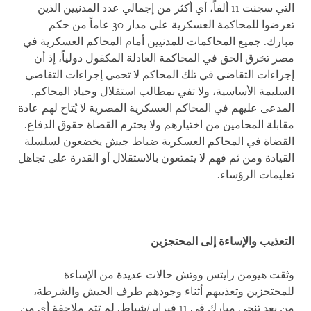
التي سجنت 11 ألفاً، أي أكثر من إجمالي عدد المدنيين الذين
تعرضوا للمحاكمة العسكرية على مدار 30 عاماً من حكم
مبارك. جميع المحاكمات للمدنيين أمام المحاكم العسكرية في
مصر تخرق الحق في المحاكمة العادلة المكفول دولياً، إذ أن
إجراءات التقاضي في تلك المحاكم لا تحمي إجراءات التقاضي
السليمة الأساسية، ولا تفي بمطالب استقلال وحياد المحاكم.
المدعى عليهم في المحاكم العسكرية المصرية لا يُتاح لهم عادة
مقابلة المحامين من اختيارهم ولا يحترم القضاة حقوق الدفاع.
القضاة في المحاكم العسكرية ضباط جيش يخضعون لسلسلة
القيادة ومن ثم فهم لا يتمتعون بالاستقلال أو القدرة على تجاهل
تعليمات الرؤساء.
التعذيب والإساءة إلى المحتجزين
وثقت هيومن رايتس ووتش حالات عديدة من الإساءة
للمحتجزين وتعذيبهم أثناء وجودهم طرف الجيش والشرطة،
من بعد تنحي مبارك في 11 فبراير/شباط. لم تتم ملاحقة أي من