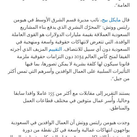
العامة".
قال
مايكل بيج
، نائب مديرة قسم الشرق الأوسط في هيومن
رايتس ووتش: "المحرّك البشري الذي يدفع بناء المشاريع
السعودية العملاقة بقيمة مليارات الدولارات هو القوى العاملة
الوافدة، التي تتعرض لانتهاكات حقوقية واسعة ومنهجية في
السعودية دون أي سبيل للانتصاف.
التقييم
المزيف الذي أجرته
الفيفا لمنح كأس العالم 2034 دون التزامات حقوقية ملزمة
قانونا سيكون لها كلفة بشرية لا يمكن تصورها، بما فيها
التأثيرات السلبية على العمال الوافدين وأسرهم التي تمس أكثر
من جيل".
يستند التقرير إلى مقابلات مع أكثر من 155 عاملا وافدا سابقا
وحاليا، وأُسر عمال متوفين في مختلف قطاعات العمل
والمناطق.
وجدت هيومن رايتس ووتش أن العمال الوافدين في السعودية
يواجهون انتهاكات عمالية واسعة في كل نقطة من دورة