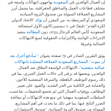
إن العمال الوافدين في
السعودية
يواجهون انتهاكات واسعة في
مختلف قطاعات العمل والمناطق الجغرافية، بما يشمل أبرز
المشاريع العملاقة الممولة من صندوق الثروة السيادية
السعودي أو المرتبطة به. من المقرر أن
يؤكد
"الاتحاد الدولي
لكرة القدم" (فيفا) في 11 ديسمبر/كانون الأول استضافة
السعودية كأس العالم للرجال 2034، دون
المطالبة
بتنفيذ
الإجراءات الواجبة والالتزامات الحقوقية لمنع الانتهاكات
العمالية وغيرها.
يوثق التقرير، الصادر في 79 صفحة بعنوان
"ʹسأدفع أجرك بعد
أن تموتʹ: المشاريع السعودية العملاقة المشيّدة بانتهاكات
عمالية متفشية"
، الانتهاكات الواسعة النطاق ضد العمال
الوافدين، وبعضها قد يرقى إلى حالات العمل الجبري، بما في
ذلك رسوم التوظيف الباهظة، والسرقة المتفشية للأجور،
والحماية غير الكافية من الحر الشديد، والقيود على تغيير
الوظائف، ووفيات العمال التي لم تخضع للتحقيقات. تقاعست
السلطات السعودية منهجيا عن منع هذه الانتهاكات أو معالجة
الضرر الناتج عنها، بما في ذلك ما يحدث في أهم المشاريع
الممولة من صندوق الثروة السيادية، "صندوق الاستثمارات