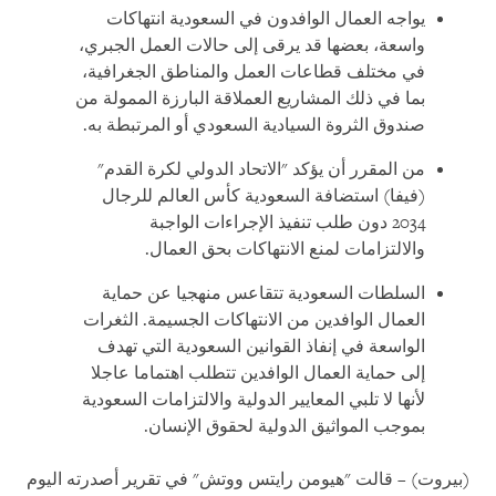
يواجه العمال الوافدون في السعودية انتهاكات
واسعة، بعضها قد يرقى إلى حالات العمل الجبري،
في مختلف قطاعات العمل والمناطق الجغرافية،
بما في ذلك المشاريع العملاقة البارزة الممولة من
صندوق الثروة السيادية السعودي أو المرتبطة به.
من المقرر أن يؤكد "الاتحاد الدولي لكرة القدم"
(فيفا) استضافة السعودية كأس العالم للرجال
2034 دون طلب تنفيذ الإجراءات الواجبة
والالتزامات لمنع الانتهاكات بحق العمال.
السلطات السعودية تتقاعس منهجيا عن حماية
العمال الوافدين من الانتهاكات الجسيمة. الثغرات
الواسعة في إنفاذ القوانين السعودية التي تهدف
إلى حماية العمال الوافدين تتطلب اهتماما عاجلا
لأنها لا تلبي المعايير الدولية والالتزامات السعودية
بموجب المواثيق الدولية لحقوق الإنسان.
(بيروت) – قالت "هيومن رايتس ووتش" في تقرير أصدرته اليوم