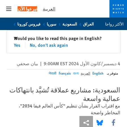
العربية
تبرعوا الآن
 menu
Skip
Skip
الأكثر رواجا
العراق
السعودية
سوريا
فيروس كورونا
to
to
cookie
main
إغلاق
Would you like to read this page in English?
✕
content
privacy
Yes
No, don't ask again
notice
4 ديسمبر/كانون الأول 2024 9:00AM EST
|
بيان صحفي
متوفر بـ
English
العربية
বাংলা
Français
नेपाली
السعودية: مشاريع عملاقة تُشيَّد بانتهاكات
عمالية واسعة
مع اقتراب القرار بشأن تنظيم "كأس العالم فيفا 2034"،
المخاطر واضحة
Share this via Facebook
Share this via مشاركة
Share this via Bluesky