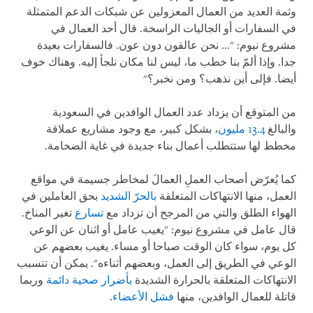
وثمة العديد من العمال المعزولين عن شبكات الدعم المتمثلة
في السفارات أو الجاليات الراسخة. قال أحد العمال في
مشروع نيوم: "... نحن عالقون دون عون. فالسفارات بعيدة
جدا. وإذا ألمّ بنا خطب ما، ليس لنا مكان نلجأ إليه. وهناك خوف
أيضا. فإلى أين نذهب؟ ومن نخبر؟"
من المتوقع أن يزداد عدد العمال الوافدين في السعودية
والبالغ
13.4 مليون
، بشكل كبير، مع وجود مشاريع عملاقة
مخطط لها ستتطلب أعمال بناء جديدة في غاية الضخامة.
كما يُعرّض أصحاب العملِ العمالَ لمخاطر جسيمة في مواقع
العمل، منها الانتهاكات المتعلقة
بالحرّ الشديد
بحق العاملين في
الهواء الطلق والتي من المرجح أن تزداد مع
تسارع
تغير المناخ.
قال عامل في مشروع نيوم: "يغيب عامل أو اثنان عن الوعي
كل يوم، سواء كان الوقت صباحا أو مساء. يغيب بعضهم عن
الوعي في الطريق إلى العمل، وبعضهم أثناءه". يمكن أن تتسبب
الانتهاكات المتعلقة بالحرارة الشديدة
بأضرار
صحية
دائمة
وربما
قاتلة للعمال الوافدين، منها
فشل الأعضاء
.