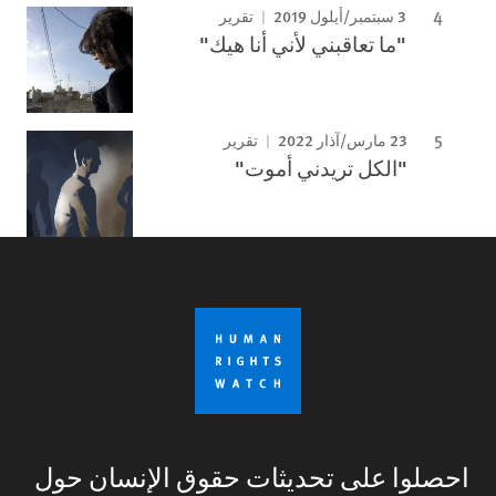
3 سبتمبر/أيلول 2019
تقرير
"ما تعاقبني لأني أنا هيك"
23 مارس/آذار 2022
تقرير
"الكل تريدني أموت"
احصلوا على تحديثات حقوق الإنسان حول