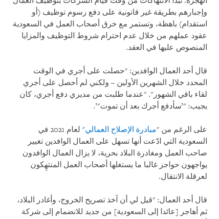
الهجرة. تبدأ الانتهاكات من وقت قيام الشركات بتوظيف العمال
وإجبارهم بطريقة غير قانونية على دفع رسوم توظيف (أو
استقدام) باهظة، وتستمر مع خرق أصحاب العمل في السعودية
عقود عملهم من خلال عدم احترام شروط التوظيف والمزايا
المنصوص عليها في العقد.
قال أحد العمال الوافدين: "حصلت على أجري في الوقت
المحدد خلال الشهرين الأولين – ولكني لم أحصل على أجري
لقاء باقي الشهور". "عندما طلبت من مديري دفع أجري، كان
يجيب: "’سأدفع أجرك بعد أن تموت"’.
على الرغم من "
مبادرة الإصلاح العمالي"
لعام 2021 في
السعودية التي ادّعت أنها تسهل على العمال الوافدين تغيير
صاحب العمل ومغادرة البلاد بحرية، لا يزال العمال الوافدون
يواجهون حواجز غالبا ما يستغلها أصحاب العمل المنتهِكون
لعرقلة الانتقال.
قال أحد العمال: "قيل لي أن آخذ تصريح الخروج، وأغادر البلاد،
ثم أهاجر [عائدا إلى السعودية] من جديد للانضمام إلى شركة