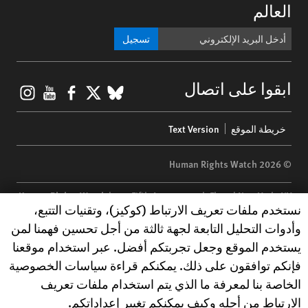
العالم
تسجيل
gram
ouTube
Facebook
BlueSky
X
ابقوا على اتصال
Footer
خريطة الموقع
Text Version
menu
© 2026 Human Rights Watch
Human Rights Watch
| 350 Fifth Avenue, 34th Floor | New York,
NY
Human Rights Watch cookie preferences
نستخدم ملفات تعريف الارتباط (كوكيز)، وتقنيات التتبع،
10118-3299
USA
|
t
1.212.290.4700
وأدوات التحليل التابعة لجهة ثالثة من أجل تحسين فهمنا لمن
Human Rights Watch
is a 501(C)(3) nonprofit registered in the US
يستخدم الموقع وجعل تجربتكم أفضل. عبر استخدام موقعنا
under EIN: 13-2875808
فإنكم توافقون على ذلك. يمكنكم قراءة سياسات الخصوصية
الخاصة بنا لمعرفة ما الذي يتم استخدام ملفات تعريف
الارتباط من أجله وكيف يمكنكم تغيير إعداداتكم.