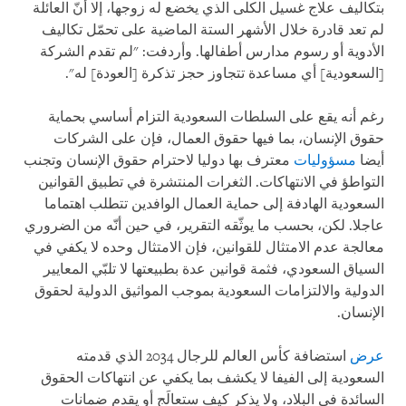
بتكاليف علاج غسيل الكلى الذي يخضع له زوجها، إلا أنّ العائلة
لم تعد قادرة خلال الأشهر الستة الماضية على تحمّل تكاليف
الأدوية أو رسوم مدارس أطفالها. وأردفت: "لم تقدم الشركة
[السعودية] أي مساعدة تتجاوز حجز تذكرة [العودة] له".
رغم أنه يقع على السلطات السعودية التزام أساسي بحماية
حقوق الإنسان، بما فيها حقوق العمال، فإن على الشركات
أيضا
مسؤوليات
معترف بها دوليا لاحترام حقوق الإنسان وتجنب
التواطؤ في الانتهاكات. الثغرات المنتشرة في تطبيق القوانين
السعودية الهادفة إلى حماية العمال الوافدين تتطلب اهتماما
عاجلا. لكن، بحسب ما يوثّقه التقرير، في حين أنّه من الضروري
معالجة عدم الامتثال للقوانين، فإن الامتثال وحده لا يكفي في
السياق السعودي، فثمة قوانين عدة بطبيعتها لا تلبّي المعايير
الدولية والالتزامات السعودية بموجب المواثيق الدولية لحقوق
الإنسان.
عرض
استضافة كأس العالم للرجال 2034 الذي قدمته
السعودية إلى الفيفا لا يكشف بما يكفي عن انتهاكات الحقوق
السائدة في البلاد، ولا يذكر كيف ستعالَج أو يقدم ضمانات