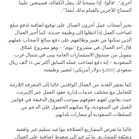
أخرى". "قالوا: ‘إذا سمحنا لك بنقل الكفالة، فسيتعين علينا
السماح للآخرين بالقيام بذلك أيضا’".
يجبر أصحاب عمل آخرون العمال على توقيع اتفاقية لدفع مبلغ
لصاحب العمل إذا انتقلوا إلى وظيفة جديدة. كما أُجبر العمال
الذين تمكنوا من تغيير وظائفهم على دفع مبالغ لأصحاب عملهم.
قال أحد العمال في مشروع "نيوم" – وهو مشروع عملاق
بتمويل من صندوق الاستثمارات العامة يبنى في شمال غرب
السعودية – إنه دفع لصاحب عمله السابق أكثر من 12 ألف ريال
سعودي (3,200 دولار أمريكي) لتغيير وظيفته.
كما يفتقر العديد من العمال الوافدين غالبا إلى المعرفة اللازمة
للتعامل مع مختلف خدمات إدارة عقود العمل عبر الإنترنت.
حيث يعانون لفهم حقوقهم بموجب الفروق الدقيقة في قوانين
العمل في السعودية، ولا يمكنهم الحصول على الدعم من
السلطات السعودية أو سفارات بلدانهم.
غالبا ما تفرض المشاريع العملاقة مواعيد تسليم غير واقعية
وضيّقة للمشاريع، ما يُترجَم إلى ضغوط إضافية على العمال.