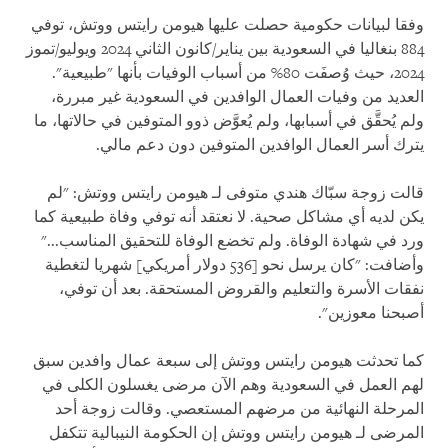
وفقا لبيانات حكومية حصلت عليها هيومن رايتس ووتش، توفي
884 بنغاليا في السعودية بين يناير/كانون الثاني 2024 ويوليو/تموز
2024، حيث وُصفَت 80% من أسباب الوفيات بأنها "طبيعية".
العديد من وفيات العمال الوافدين في السعودية غير مبررة،
ولم يُحقَّق في أسبابها، ولم يُعوَّض ذوو المتوفين في حالاتها، ما
يترك أسر العمال الوافدين المتوفين دون دعم مالي.
قالت زوجة سبّاك هندي متوفى لـ هيومن رايتس ووتش: "لم
يكن لديه أي مشاكل صحية. لا نعتقد أنه توفي وفاة طبيعية كما
ورد في شهادة الوفاة. ولم تخضع الوفاة للتحقيق المناسب..."
وأضافت: "كان يرسل نحو [536 دولار أمريكي] شهريا لتغطية
نفقات الأسرة والتعليم والقروض المستحقة. بعد أن توفي،
أصبحنا معوزين".
كما تحدثت هيومن رايتس ووتش إلى سبعة عمال وافدين سبق
لهم العمل في السعودية وهم الآن مرضى يغسلون الكلى في
المرحلة النهائية من مرضهم المستعصي. وقالت زوجة أحد
المرضى لـ هيومن رايتس ووتش إن الحكومة النيبالية تتكفل