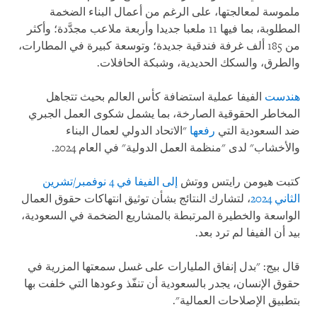
ملموسة لمعالجتها، على الرغم من أعمال البناء الضخمة
المطلوبة، بما فيها 11 ملعبا جديدا وأربعة ملاعب مجدَّدة؛ وأكثر
من 185 ألف غرفة فندقية جديدة؛ وتوسعة كبيرة في المطارات،
والطرق، والسكك الحديدية، وشبكة الحافلات.
هندست
الفيفا عملية استضافة كأس العالم بحيث تتجاهل
المخاطر الحقوقية الصارخة، بما يشمل شكوى العمل الجبري
ضد السعودية التي
رفعها
"الاتحاد الدولي لعمال البناء
والأخشاب" لدى "منظمة العمل الدولية" في العام 2024.
كتبت هيومن رايتس ووتش
إلى الفيفا في 4 نوفمبر/تشرين
الثاني 2024
، لتشارك النتائج بشأن توثيق انتهاكات حقوق العمال
الواسعة والخطيرة المرتبطة بالمشاريع الضخمة في السعودية،
بيد أن الفيفا لم ترد بعد.
قال بيج: "بدل إنفاق المليارات على غسل سمعتها المزرية في
حقوق الإنسان، يجدر بالسعودية أن تنفّذ وعودها التي خلفت بها
بتطبيق الإصلاحات العمالية".