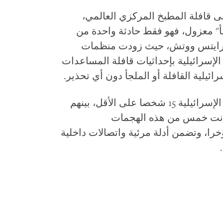
 أبريل/نيسان على قافلة المطبخ المركزي العالمي،
" معزول، فهو فقط حادثة واحدة من
ن رايتس ووتش، حيث زودت منظمات
الإسرائيلية بإحداثيات قافلة المساعدات
ائيلية القافلة أو الملجأ دون أي تحذير.
في هذه الحوادث الثمانية، قتلت القوات الإسرائيلية 15 شخصا على الأقل، بينهم
ى الأقل. كانت خمس من هذه الهجمات
خرا، وتضمن أدلة مرئية واتصالات داخلية