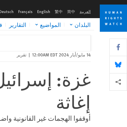
Skip
Skip
غزة: إسرائيل تهاجم مواقع معروفة لعمال إغاثة
to
to
العربية
简中
繁中
English
Français
Deutsch
cookie
main
content
privacy
البلدان
المواضيع
التقارير
ف
notice
Share this via Facebook
14 مايو/أيار 2024 12:00AM EDT
|
تقرير
Share this via Bluesky
غزة: إسرائيل
Share this via مشاركة
إغاثة
أوقفوا الهجمات غير القانونية واضم