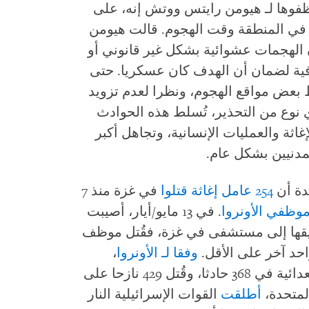
ظفوها لـ هيومن رايتس ووتش إنه، على
في المنطقة وقت الهجوم. قالت هيومن
ن الهجمات عشوائية بشكل غير قانوني أو
لكافية لضمان أن الهدف كان عسكريا. حتى
بعض مواقع الهجوم، ونظرا لعدم تزويد
 نوع من التحذير، تُسلط هذه الحوادث
ثة والعمليات الإنسانية، وتجاهل أكبر
مدنيين بشكل عام.
254
عامل إغاثة
قتلوا
في غزة منذ 7
. في 13 مايو/أيار، أصيبت
يقها إلى مستشفى في غزة، فقُتل موظف
د آخر على الأقل.
وفقا لـ الأونروا
،
تأثرت 169 من منشآتها بسبب الأعمال العدائية في 368 حادثا، وقُتل 429 نازحا على
لمتحدة،
أطلقت
القوات الإسرائيلية النار