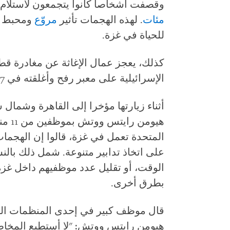
وقصفت أشخاصا كانوا يتجمعون لاستلام
مئات
. لهذه الهجمات تأثير
مروّع
ومحبط ع
للحياة في غزة.
كذلك، يعجز عمال الإغاثة عن مغادرة ق
الإسرائيلية على معبر رفح وأغلقته في 7 مايو/أيار.
أثناء زيارتها مؤخرا إلى القاهرة وشمال 
هيومن
المتحدة تعمل في غزة، قالوا إن الهجمات 
على اتخاذ تدابير متنوعة. شمل ذلك بال
الوقت، أو تقليل عدد موظفيهم داخل غزة
بطرق أخرى.
قال موظف كبير في إحدى المنظمات التي
هيومن رايتس ووتش: "لا أستطيع المخاط