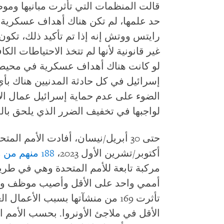
قالت المنظمات التي تأثرت مبانيها ومو
حد علمها، لم تكن هناك أهداف عسكرية 
رايتس ووتش إنه إذا تم تأكيد ذلك، تكو
غير قانونية لأنها لم تتخذ الاحتياطات ا
لو كانت هناك أهداف عسكرية في محيط 
إسرائيل في كل حادثة المدنيين هناك بأي
الضوء على عدم حماية إسرائيل عمال الإغا
لواجبها في تخفيف الضرر الذي يلحق بال
حتى 30 أبريل/نيسان، أفادت الأمم المتحدة أن
أكتوبر/تشرين الأول 2023،
188 منهم من موظفي الأونروا
مركبة تابعة للأمم المتحدة وهي في طر
أممي واحد على الأقل وأصيب موظف واح
الأقل في ملاجئ الأونروا. بحسب الأمم ا