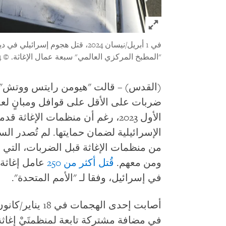
Click to expand Image
في 1 أبريل/نيسان 2024، قتل هجوم إس
"المطبخ المركزي العالمي" سبعة عمال الإغاثة.
© 2024 إسماعيل أبو دية/أ ب فوتو 2024
(القدس) – قالت "هيومن رايتس ووتش" ا
ضربات على الأقل على قوافل ومبانٍ لع
الأول 2023، رغم أن منظمات الإغا
الإسرائيلية لضمان حمايتها. لم تُصدر ا
ومن معهم.
قُتل
أكثر من 250
عامل إغاثة
في إسرائيل، وفقا لـ "الأمم المتحدة".
في مضافة مشتركة تابعة لمنظمتَيْ إغاثة،