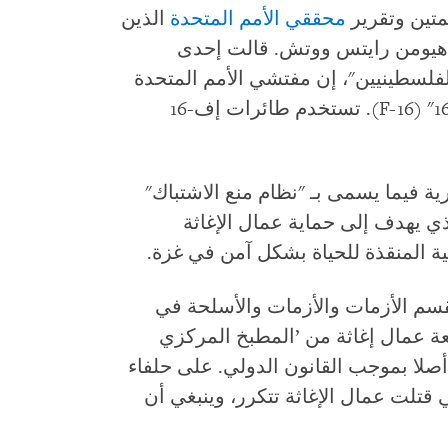
تين وتقرير
محققي الأمم المتحدة
الذين
ه هيومن رايتس ووتش. قالت إحدى
فلسطينيين"، إن مفتشي الأمم المتحدة
طائرة "إف-16" (F-16). تستخدم طائرات إف-16
 فيما يسمى بـ "نظام منع الاشتباك"
لذي يهدف إلى حماية عمال الإغاثة
ة المنقذة للحياة بشكل آمن في غزة.
قسم الأزمات والأزمات والأسلحة في
 عمال إغاثة من ’المطبخ المركزي
أصلا بموجب القانون الدولي. على حلفاء
 قتلت عمال الإغاثة تتكرر، وينبغي أن