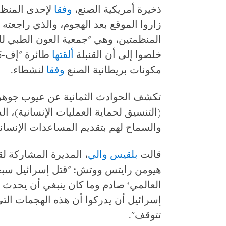
ذخيرة أمريكية الصنع،
وفقا
لإحدى المنظم
زاروا الموقع بعد الهجوم، والذي راجعت
المنظمتين، وهي "جمعية العون الطبي لل
خلصوا إلى أن القنبلة
ألقتها
مكونات بريطانية الصنع
وفقا
لنشطاء.
تكشف الحوادث الثمانية عن عيوب جوهرية
(التنسيق لحماية العمليات الإنسانية)، ا
والسماح لهم بتقديم المساعدات الإنساني
قالت
بلقيس والي
، المديرة المشاركة ل
هيومن رايتس ووتش: "قتل إسرائيل سبعة
العالمي‘ صادم وما كان ينبغي أن يحدث 
إسرائيل أن يدركوا أن هذه الهجمات التي
تتوقف".