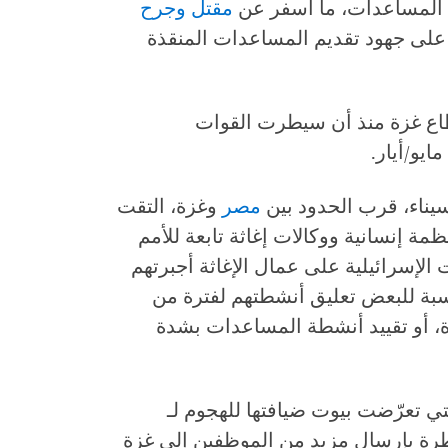
 المساعدات، ما أسفر عن
مقتل وجرح
لى جهود تقديم المساعدات المنقذة
طاع غزة منذ أن سيطرت القوات
سيناء، قرب الحدود بين
مصر
وغزة، التقت
 رايتس ووتش بموظفين من 11 منظمة إنسانية ووكالات إغاثة تابعة للأمم
الإسرائيلية على عمال الإغاثة أجبرتهم
نسبة للبعض تعليق أنشطتهم لفترة من
، أو تقييد أنشطة المساعدات بشدة
 تعرّضت بيوت ضيافتها للهجوم لـ
رة بإرسال مزيد من الموظفين إلى غزة