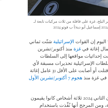
رائيلي في دير البلح، غزة على قافلة من ثلاث مركبات تابعة لـ
ليوم إن القوات
الإسرائيلية
شنّت ثماني
مال إغاثة في
غزة
منذ أكتوبر/تشرين
ثة قدمت إحداثيات مواقعها إلى السلطات
لسلطات الإسرائيلية تحذيرات مسبقة لأي
من منظمات الإغاثة قبل الضربات، التي قتلت أو أصابت على الأقل 31 عامل إغاثة
 في غزة منذ
هجوم 7 أكتوبر/تشرين الأول
أصابت إحدى الهجمات في 18 يناير/كانون الثاني 2024 ثلاثة أشخاص كانوا يقيمون
 ومن المرجح أنها نُفِّذت باستخدام