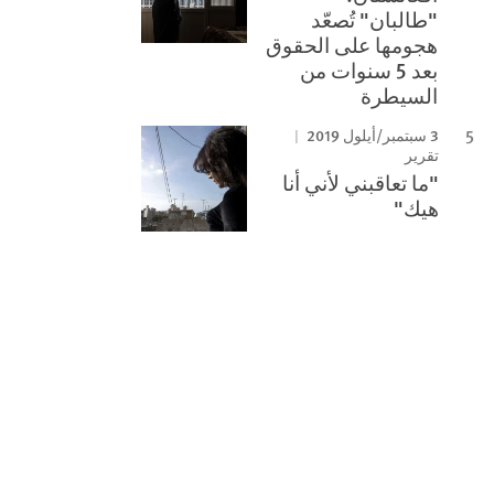
"طالبان" تُصعّد
هجومها على الحقوق
بعد 5 سنوات من
السيطرة
3 سبتمبر/أيلول 2019
تقرير
"ما تعاقبني لأني أنا
هيك"