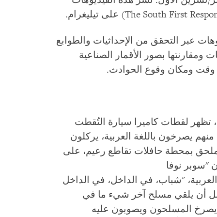
وكاميرات المراقبة في 7 أكتوبر/تشرين الأول. نشر هذه الفيديوهات
ت عبر التحقق من الإحداثيات والطوابع
ت ومقارنتها بصور الأقمار الصناعية
 وقت ومكان وقوع الحوادث.
، تظهر لقطات كاميرا سيارة التُقطت
 عديد منهم يصرخون باللغة العربية، يركلون
 ملحق بمحطة حافلات تقاطع رعيم، على
 "سوبر نوفا
لعربية، "شباب، في الداخل، في الداخل
 قبل أن يلقي مسلح آخر شيء ما في
 يصرخ المسلحون ويصوبون عليه