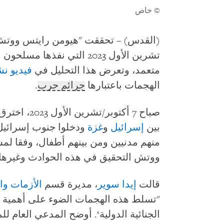
© خاص
تشرين الأول 2023 التي نفذ
متعمد، وتعرض هذا التحليل في
فيديو نش
الهجمات باعتبارها
جرائم حرب
.
صباح 7 أكتوب
بين
إسرائيل
و
غزة
منهم مدنيين ومن بينهم أطفال، وفقا لم
ووتش التحقيق في هذه الحوادث وغيرها ب
قالت
إيدا سوير
، مديرة قسم
الأزمات وا
"تسلط هذه الهجمات الضوء على أهمية ا
الجنائية الدولية‘. أوضح المدعي العام لل