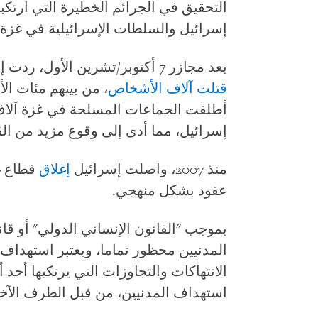
التحقيق في الجرائم الخطيرة التي ارتك
إسرائيل والسلطات الإسرائيلية في غزة"
بعد مجازر 7 أكتوبر/تشرين الأول، ردت إسرائيل بآلاف الغارات الجوية على غزة
قتلت آلاف الأشخاص
، من بينهم مئات ال
أطلقت الجماعات المسلحة في غزة آلاف
إسرائيل، مما أدى إلى وقوع مزيد من ال
منذ 2007، واصلت إسرائيل
إغلاق
قطاع غ
عقود بشكل منهجي.
بموجب "القانون الإنساني الدولي" أو ق
المدنيين محظور تماما، ويعتبر استهداف 
الانتهاكات والتجاوزات التي يرتكبها أحد أط
استهداف المدنيين، من قبل الطرف الآخر