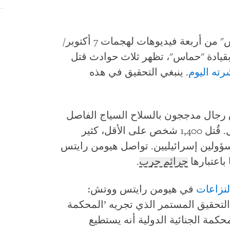
(القدس) – تحققت "هيومن رايتس ووتش" من أربعة فيديوهات لهجمات 7 أكتوبر/
ها مسلحون بقيادة "حماس"، تظهر ثلاث حوادث قتل
رته اليوم
. ينبغي التحقيق في هذه
ر/تشرين الأول 2023، اخترق رجال مدججون بالسلاح السياج الفاصل
ودخلوا جنوب إسرائيل. قُتل 1,400 شخص على الأقل، كثير
سؤولين إسرائيليين. تواصل هيومن رايتس
اعتبارها
جرائم حرب
.
لنزاعات
في هيومن رايتس ووتش:
لتحقيق المستمر الذي تجريه ’المحكمة
محكمة الجنائية الدولية أنه يستطيع