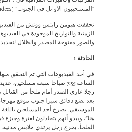
المركبات 
"المستجيبون الأوائل في الجنوب" (The South First Responders) على تيليغرام.
تحققت هيومن رايتس ووتش من الفيديوها
الزمنية والتواريخ الموجودة في الفيديوها
والصور مفتوحة المصدر والظلال لتحديد
الحادثة 1
في أحد الفيديوهات التي تم التحقق منها
الساعة 7:55 صباحا سبعة مسلحين،
رجلا عاري الصدر أمام ملجأ من القنابل
بعد بضع دقائق سيرا جنوب موقع مهرجان
الموسيقي. يصرخ أحد المسلحين باللغة ا
هنا"، ويبدو أنهم يتجادلون لفترة وجيزة
الملجأ. يخرج رجل يرتدي ملابس مدنية.