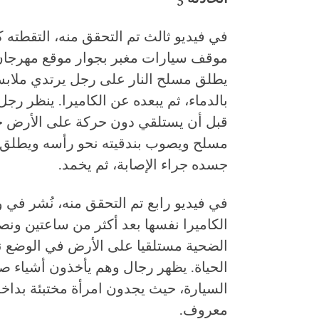
موقف سيارات مغبر بجوار موقع مهرجان س
يطلق مسلح النار على رجل يرتدي ملاب
بالدماء، ثم يبعده عن الكاميرا. ينظر رج
قبل أن يستلقي دون حركة على الأرض خل
مسلح ويصوب بندقيته نحو رأسه ويطلق ا
جسده جراء الإصابة، ثم يخمد.
في فيديو رابع تم التحقق منه، نُشر في 
الضحية مستلقيا على الأرض في الوضع نف
الحياة. يظهر رجال وهم يأخذون أشياء ص
السيارة، حيث يجدون امرأة مختبئة بداخله
معروف.