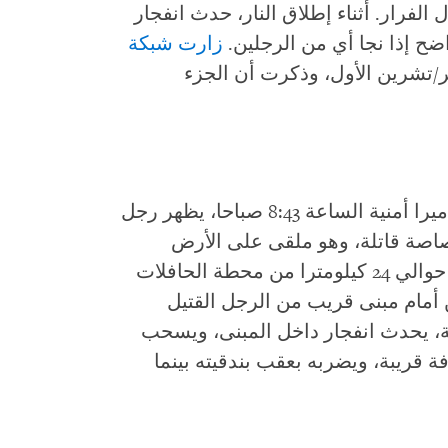
الفرار. أثناء إطلاق النار، حدث انفجار
اضح إذا نجا أي من الرجلين.
زارت شبكة
في 9 أكتوبر/تشرين الأول، وذكرت أن الجزء
في فيديو ثان تم التحقق منه، التقطته كاميرا أمنية الساعة 8:43 صباحا، يظهر رجل
صاصة قاتلة، وهو ملقى على الأرض
وينزف أمام كيبوتس مفالسيم، على بعد حوالي 24 كيلومترا من محطة الحافلات
مام مبنى قريب من الرجل القتيل
حدهم غرضا ما تجاهه. بعد 15 ثانية، يحدث انفجار داخل المبنى، ويسحب
قريبة، ويضربه بعقب بندقيته بينما