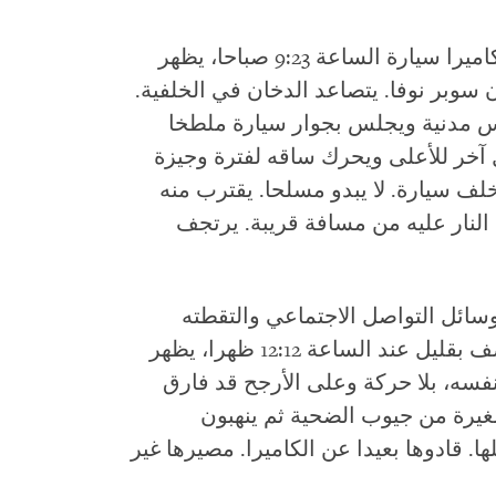
في فيديو ثالث تم التحقق منه، التقطته كاميرا سيارة الساعة 9:23 صباحا، يظهر
وبر نوفا. يتصاعد الدخان في الخلفية.
س مدنية ويجلس بجوار سيارة ملطخا
ل آخر للأعلى ويحرك ساقه لفترة وجيزة
ف سيارة. لا يبدو مسلحا. يقترب منه
لنار عليه من مسافة قريبة. يرتجف
وسائل التواصل الاجتماعي والتقطته
الكاميرا نفسها بعد أكثر من ساعتين ونصف بقليل عند الساعة 12:12 ظهرا، يظهر
سه، بلا حركة وعلى الأرجح قد فارق
غيرة من جيوب الضحية ثم ينهبون
ا. قادوها بعيدا عن الكاميرا. مصيرها غير