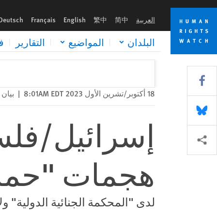
Skip
Skip
إسرائيل/فلسطين: التحقق من فيديوهات هجمات "حماس"
to
to
العربية
简中
繁中
English
Français
Deutsch
cookie
main
content
privacy
البلدان
المواضيع
التقارير
ف
notice
Share this via Facebook
18 أكتوبر/تشرين الأول 2023 8:01AM EDT
|
بيان
Share this via Bluesky
إسرائيل/فلس
Share this via مشاركة
هجمات "حم
لدى "المحكمة الجنائية الدولية" و