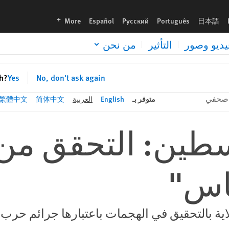
languages
More
Español
Русский
Português
日本語
يديو وصور
التأثير
من نحن
sh?
Yes
No, don't ask again
 صحفي
متوفر بـ
English
العربية
简体中文
繁體中文
طين: التحقق من
اس"
لاية بالتحقيق في الهجمات باعتبارها جرائم حرب