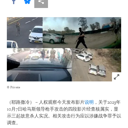
Share this via Facebook
Share this via Bluesky
More sharing options
Click to
© Private
（耶路撒冷）－人权观察今天发布影片
说明
，关于2023年
10月7日哈马斯领导枪手攻击的四段影片经查核属实，显
示三起故意杀人实况。相关攻击行为应以涉嫌战争罪予以
调查。