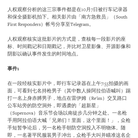
人权观察分析的这三宗事件都是在10月7日被行车记录器
和保全摄影机拍下。相关影片由「南方急救员」（South
First Responders）帐号分享至Telegram。
人权观察核实这批影片的方式是，查核每一段影片的座
标、时间戳记和日期戳记，并比对卫星影像、开源影像和
阴影以确认事件发生的时间地点。
事件1
在一段经核实影片中，即行车记录器在上午7:55拍摄的画
面，可看到七名持枪男子（其中数人操阿拉伯语喊叫）踢
打一名上身赤膊男子，地点在雷伊姆（Re'im）交叉路口
公车站旁的防空洞外，即遇袭的「超新星」
（Supernova）音乐节会场以南徒步几分钟之处。一名枪
手用阿拉伯语大喊「兄弟们！里面，这个里面！」，众枪
手短暂争论后，另一名枪手朝防空洞投入不明物体。随
即，一名著平民服装男子冲出，众枪手大叫并瞄准这名企