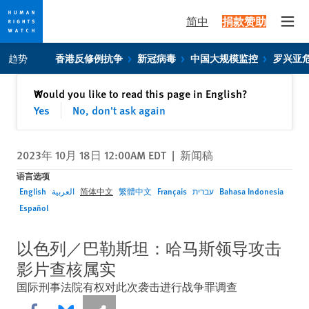
简中
捐款赞助
Open
Skip
Skip
趋势
香港反修例抗争
新冠病毒
中国大规模监控
罗兴亚
to
to
cookie
main
关闭
Would you like to read this page in English?
✕
privacy
content
Yes
No, don't ask again
notice
2023年 10月 18日 12:00AM EDT
|
新闻稿
语言选项
English
العربية
简体中文
繁體中文
Français
עברית
Bahasa Indonesia
Español
以色列／巴勒斯坦：哈马斯领导攻击
影片查核属实
国际刑事法院有权对此次袭击进行战争罪调查