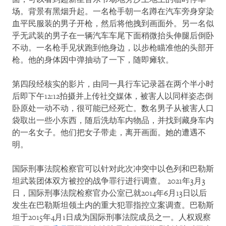
场。背景有黑烟升起。一名枪手朝一名蹲在汽车旁身穿染
血平民服装的男子开枪，然后将他拽到画面外。另一名似
乎无武装的男子在一辆汽车车尾下面稍微抬头伸腿后倒卧
不动。一名枪手见状跑到他身边，以步枪瞄准他的头部开
枪。他的身体因中弹抽动了一下，随即瘫软。
第四段经核实的影片，由同一具行车记录器在两个半小时
后即下午12:12拍摄并上传社交媒体，被害人以同样姿态倒
卧原处一动不动，很可能已经死亡。数名男子从被害人口
袋取出一些小东西，随后洗劫车内物品，并找到藏身车内
的一名女子。他们把女子带走，离开画面。她的遭遇不
明。
国际刑事法院检察官可以针对此次冲突中以色列和巴勒斯
坦武装团体双方被控的战争罪行进行调查。 2021年3月3
日，国际刑事法院检察官办公室已就2014年6月13日以后
发生在巴勒斯坦领土内的重大犯罪指控立案调查。巴勒斯
坦于2015年4月1日成为国际刑事法院成员之一。人权观察