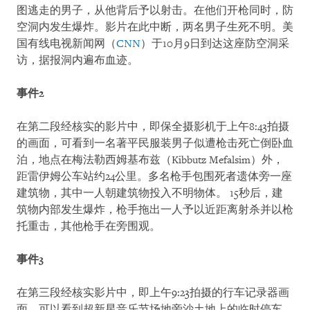
图逃走的男子，从他背后予以射击。在他们开枪同时，防
空洞内发生爆炸。影片在此中断，两名男子生死不明。美
国有线电视新闻网（
CNN
）于10月9日到达这座防空洞采
访，据报洞内遍布血迹。
事件2
在第二段经核实的影片中，即保全摄影机于上午8:43拍摄
的画面，可看到一名著平民服装男子似遭枪击死亡倒卧血
泊，地点在梅法勒西姆基布兹（Kibbutz Mefalsim）外，
距雷伊姆公车站约24公里。多名枪手包围死者遗体旁一座
建筑物，其中一人朝建筑物投入不明物体。 15秒后，建
筑物内部发生爆炸，枪手拖出一人予以近距离射杀并以枪
托重击，其他枪手在旁围观。
事件3
在第三段经核实影片中，即上午9:23拍摄的行车记录器画
面，可以看到超新星音乐节场地旁沙土地上的临时停车