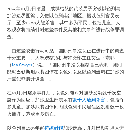
2023年10月7日清晨，成群结队的武装男子突破以色列与
加沙边界围篱，入侵以色列南部地区。据以色列官员表
示，至少1,400人被杀害，其中多为平民，包括儿童。人
权观察将持续针对这些事件及其他相关事件进行战争罪调
查。
「由这些攻击行动可见，国际刑事法院正在进行中的调查
十分重要，」人权观察危机与冲突部主任艾达・索耶
（
Ida Sawyer
）说。 「国际刑事法院检察官已表明，她可
能就巴勒斯坦武装团体在以色列以及以色列当局在加沙的
严重犯罪展开调查。」
在10月7日屠杀事件后，以色列随即对加沙发动数千次空
袭作为回应，加沙卫生部表示有
数千人遭到杀害
，包括许
多儿童。加沙武装团体则向以色列平民居住区发射数千枚
火箭弹，造成更多伤亡。
以色列自2007年起
持续封锁
加沙走廊，并对巴勒斯坦人进