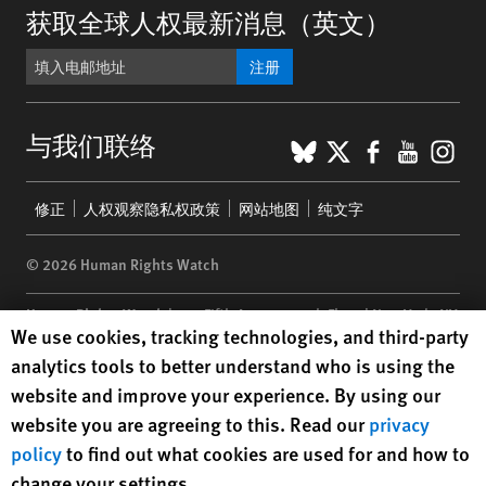
获取全球人权最新消息（英文）
注册
BlueSky
X
Faceboo
YouTu
Ins
与我们联络
Footer
修正
人权观察隐私权政策
网站地图
纯文字
menu
© 2026 Human Rights Watch
Human Rights Watch
| 350 Fifth Avenue, 34th Floor | New York,
NY
Human Rights Watch cookie preferences
We use cookies, tracking technologies, and third-party
10118-3299
USA
|
t
1.212.290.4700
analytics tools to better understand who is using the
Human Rights Watch
is a 501(C)(3) nonprofit registered in the US
website and improve your experience. By using our
under EIN: 13-2875808
website you are agreeing to this. Read our
privacy
policy
to find out what cookies are used for and how to
change your settings.