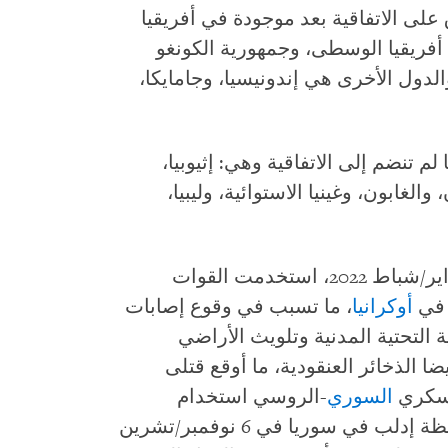
على الاتفاقية بعد موجودة في أفريقيا
ة أفريقيا الوسطى، وجمهورية الكونغو
والدول الأخرى هي إندونيسيا، وجامايكا،
 تنضم إلى الاتفاقية وهي: إثيوبيا،
والغابون، وغينيا الاستوائية، وليبيا،
 في
أوكرانيا
، ما تسبب في وقوع إصابات
 التحتية المدنية وتلويث الأراضي
ا الذخائر العنقودية، ما أوقع قتلى
عسكري
السوري
-الروسي استخدام
الذخائر العنقودية في هجمات على محافظة إدلب في سوريا في 6 نوفمبر/تشرين