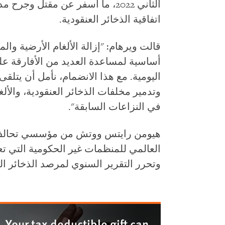
الثاني 2022، ما أسفر عن مقتل وج
اتفاقية الذخائر العنقودية.
قالت ويرهام: "إزالة الألغام الأرضية 
أساسية لمساعدة العديد من الأفارقة عل
اليومية. مع هذا الانضمام، نأمل أن يتلق
وتدمير مخلفات الذخائر العنقودية، والأل
في النزاعات السابقة".
هيومن رايتس ووتش من مؤسسي تحالف ال
العالمي للمنظمات غير الحكومية التي تع
وتحرر التقرير السنوي لمرصد الذخائر الع
Your tax deductible gift can