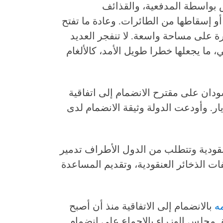
ض بواسطة المدفعية، والقذائف
أو إسقاطها من الطائرات. وعادة ما تفتح
رة على مساحة واسعة. لا تنفجر العديد
، ما يجعلها خطرا طويل الأمد، كالألغام
دان على مقترح الانضمام إلى اتفاقية
نقودية لعام 2008 في 9 مايو/أيار. وأودعت الدولة وثيقة الانضمام لدى
نقودية وتتطلب من الدول الأطراف تدمير
ات الذخائر العنقودية، وتقديم المساعدة
ه
بالانضمام إلى الاتفاقية منذ أن أصبح
لة في 9 يوليو/تموز 2011. وافق مجلس الوزراء بالإجماع على انضمام