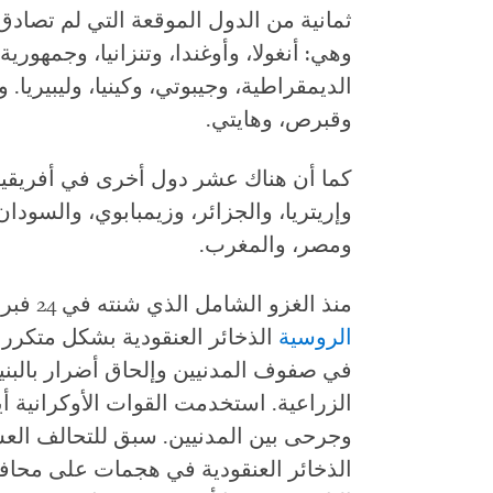
ثمانية من الدول الموقعة التي لم تصادق 
وهي: أنغولا، وأوغندا، وتنزانيا، وجمهوري
الديمقراطية، وجيبوتي، وكينيا، وليبيريا. 
وقبرص، وهايتي.
كما أن هناك عشر دول أخرى في أفريقيا لم
وإريتريا، والجزائر، وزيمبابوي، والسودان، 
ومصر، والمغرب.
منذ الغزو الشامل الذي شنته في 24 فبراير/شباط 2022، استخدمت القوات
الروسية
الذخائر العنقودية بشكل متكرر
في صفوف المدنيين وإلحاق أضرار بالبنية
الزراعية. استخدمت القوات الأوكرانية أيض
وجرحى بين المدنيين. سبق للتحالف ال