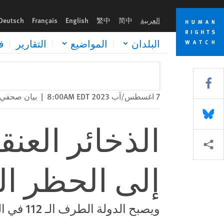
Skip
Skip
الذخائر العنقودية: جنوب السودان ينضم إلى الحظر العالمي
to
to
العربية
简中
繁中
English
Français
Deutsch
cookie
main
content
privacy
البلدان
المواضيع
التقارير
ف
notice
Share this via Facebook
7 اغسطس/آب 2023 8:00AM EDT
|
بيان صحفي
Share this via Bluesky
الذخائر العن
Share this via مشاركة
إلى الحظر ال
ويصبح الدولة الطرف الـ 112 في المعاهدة الدولية