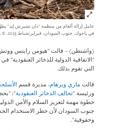
Click to expand Image
عامل إزالة ألغام من منظمة "دان تشيرش إيد" يط
في باجوك، جنوب السودان، فبراير/شباط 2023.
© 2023 راسموس غرافسين/ دان تشيرش إيد
(واشنطن) – قالت "هيومن رايتس ووتش''
التي تقوم بذلك.
قالت
ماري ويرهام،
مديرة قسم
الأسلحة
ورئيسة "
تحالف الذخائر العنقودية
": "بحظ
خطوة مهمة لتعزيز السلام والأمن الدولي
جنوب السودان لأن حظر الاستخدام الجديد
وحقوقية".