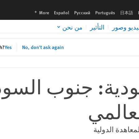
languages
More
Español
Русский
Português
日本語
يديو وصور
التأثير
من نحن
sh?
Yes
No, don't ask again
قودية: جنوب السو
عالمي