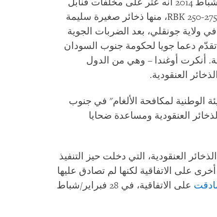
هيومن رايتس ووتش في فبراير/شباط 2014 أنه عُثر على مخلفات قنابل
عنقودية من الحقبة السوفيتية من طراز RBK 250-275، منها ذخائر صغيرة سليمة
مدينة بور في ولاية جونقلي، بعد الضربات الجوية
 تقدّم دعما جويا لحكومة جنوب السودان
 أنكرت أوغندا – وهي من الدول
ذخائر العنقودية.
 الوطنية لمكافحة الألغام" في جنوب
ذخائر العنقودية ومساعدة ضحايا
اتفاقية الذخائر العنقودية، التي دخلت حيز التنفيذ
س/آب 2010، وقّعت 12 دولة أخرى على الاتفاقية لكنها لم تصادق عليها
دقت
على الاتفاقية، في 28 فبراير/شباط