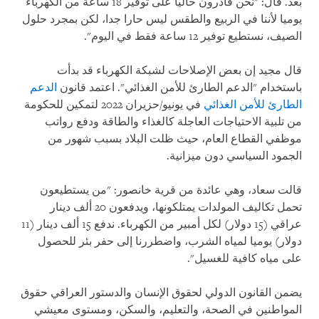
بعد. قال: "نحن قادرون حاليا على توفير 18 ساعة من الكهرباء
يوميا لأننا في الربيع والطقس ليس حارا جدا، لكن بمجرد حلول
الصيف، نستطيع توفير 12 ساعة فقط في اليوم".
قال مجيد إن بعض الإصلاحات لشبكة الكهرباء قد بدأت
باستخدام "الدعم الطارئ للأمن الغذائي". اعتمد قانون
الدعم
الطارئ للأمن الغذائي
في يونيو/حزيران 2022 لتمكين للحكومة
من تلبية الاحتياجات العاجلة كالغذاء والطاقة ودفع رواتب
موظفي القطاع العام، حيث ظلت البلاد بسبب شهور من
الجمود السياسي دون ميزانية.
قالت سعاد، وهي عائدة من قرية خانصور: "من يستطيعون
تحمل تكاليف المولدات يمتلكونها، ويدفعون 20 ألف دينار
عراقي (15 دولار) لكل أمبير من الكهرباء. ندفع 15 ألف دينار (11
دولار) يوميا لمياه الشرب، واضطررنا إلى حفر بئر للحصول
على مياه كافية للغسيل".
يضمن القانون الدولي لحقوق الإنسان والدستور العراقي حقوق
المواطنين في الصحة، والتعليم، والسكن، ومستوى معيشي