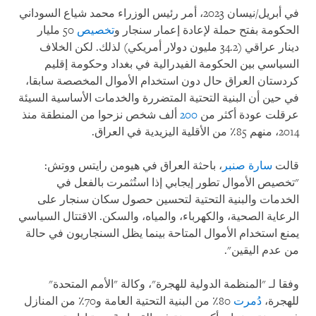
في أبريل/نيسان 2023، أمر رئيس الوزراء محمد شياع السوداني
الحكومة بفتح حملة لإعادة إعمار سنجار و
تخصيص
50 مليار
دينار عراقي (34.2 مليون دولار أمريكي) لذلك. لكن الخلاف
السياسي بين الحكومة الفيدرالية في بغداد وحكومة إقليم
كردستان العراق حال دون استخدام الأموال المخصصة سابقا،
في حين أن البنية التحتية المتضررة والخدمات الأساسية السيئة
عرقلت عودة أكثر من
200
ألف شخص نزحوا من المنطقة منذ
2014، منهم 85٪ من الأقلية اليزيدية في العراق.
قالت
سارة صنبر
، باحثة العراق في هيومن رايتس ووتش:
"تخصيص الأموال تطور إيجابي إذا استُثمرت بالفعل في
الخدمات والبنية التحتية لتحسين حصول سكان سنجار على
الرعاية الصحية، والكهرباء، والمياه، والسكن. الاقتتال السياسي
يمنع استخدام الأموال المتاحة بينما يظل السنجاريون في حالة
من عدم اليقين".
وفقا لـ "المنظمة الدولية للهجرة"، وكالة "الأمم المتحدة"
للهجرة،
دُمرت
80٪ من البنية التحتية العامة و70٪ من المنازل