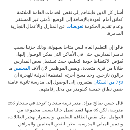
أشار كل الذين قابلناهم إلى نقص الخدمات العامة الملائمة
كعائق أمام العودة بالإضافة إلى الوضع الأمني غير المستقر
وعدم تقديم الحكومة
تعويضات
عن المنازل والأعمال التجارية
المدمرة.
قالوا إن التعليم العام ليس متاحا بسهولة، وذلك جزئيا بسبب
تدمير المدارس. حتى في الأماكن التي يمكن الوصول إليها،
يُقوّض الاكتظاظ جودة التعليم، حيث تستقبل بعض المدارس
طلابا من قرى متعددة، ونقص الموظفين لان آلاف
المعلمين
ما
يزالون نازحين. وجد مسح أجرته المنظمة الدولية للهجرة أن
58٪ من السكان
يفتقرون إلى الوصول إلى مدرسة ثانوية عاملة
ضمن نطاق خمسة كيلومتر من محل إقامتهم.
قال حسن صالح مراد، مدير تربية سنجار: "توجد في سنجار 206
مدرسة، لكن 96 منها فقط تعمل حاليا بسبب مجموعة من
العوامل، مثل نقص الطاقم التعليمي، واستمرار تهجير العائلات،
وتدمير المباني المدرسية. نظرا لنقص المعلمين والمرافق