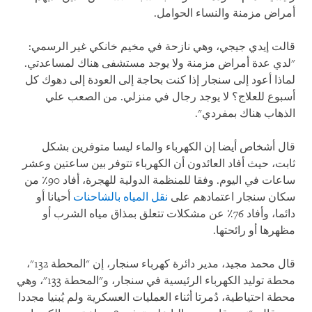
أمراض مزمنة والنساء الحوامل.
قالت إيدي جيجي، وهي نازحة في مخيم خانكي غير الرسمي:
"لدي عدة أمراض مزمنة ولا يوجد مستشفى هناك لمساعدتي.
لماذا أعود إلى سنجار إذا كنت بحاجة إلى العودة إلى دهوك كل
أسبوع للعلاج؟ لا يوجد رجال في منزلي. من الصعب علي
الذهاب هناك بمفردي".
قال أشخاص أيضا إن الكهرباء والماء ليسا متوفرين بشكل
ثابت، حيث أفاد العائدون أن الكهرباء تتوفر بين ساعتين وعشر
ساعات في اليوم. وفقا للمنظمة الدولية للهجرة، أفاد 90٪ من
سكان سنجار اعتمادهم على
نقل المياه بالشاحنات
أحيانا أو
دائما، وأفاد 76٪ عن مشكلات تتعلق بمذاق مياه الشرب أو
مظهرها أو رائحتها.
قال محمد مجيد، مدير دائرة كهرباء سنجار، إن "المحطة 132"،
محطة توليد الكهرباء الرئيسية في سنجار، و"المحطة 133"، وهي
محطة احتياطية، دُمرتا أثناء العمليات العسكرية ولم يُبنيا مجددا