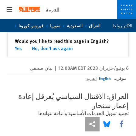
العربية
تبرعوا الآن
 menu
Skip
Skip
الأكثر رواجا
العراق
السعودية
سوريا
فيروس كورونا
to
to
cookie
main
إغلاق
Would you like to read this page in English?
✕
content
privacy
Yes
No, don't ask again
notice
6 يونيو/حزيران 2023 12:00AM EDT
|
بيان صحفي
متوفر بـ
English
العربية
العراق: الاقتتال السياسي يُعرقل إعادة
إعمار سنجار
تجميد تمويل الخدمات الأساسية وإعاقة عوائدها
Share this via Facebook
Share this via مشاركة
Share this via Bluesky