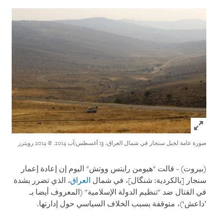
Click to expand Image
صورة عامة لجبل سنجار في شمال العراق، 13 أغسطس/آب 2014.
© 2014 رويترز
(بيروت) - قالت "هيومن رايتس ووتش" اليوم إن إعادة إعمار
سنجار [بالكردية: شنگال]، في شمال
العراق
، الذي تضرر بشدة
في القتال ضد "تنظيم الدولة الإسلامية" (المعروف أيضا بـ
’داعش‘)، متوقفة بسبب الخلاف السياسي حول إدارتها.