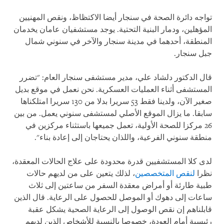
تواجه دائرة الصحة في سنجار أيضا الاكتظاظ، ونقص المهنيين
المؤهلين، ودمار البنية التحتية. يوجد مستشفيان عامان يخدمان
المنطقة، أحدهما في مدينة سنجار والآخر في سنوني شمال
جبل سنجار.
قال الدكتور دلشاد علي، مدير مستشفى سنجار العام: "تضرر
المستشفى أثناء العمليات العسكرية. نحن نعمل في موقع بديل
صغير الآن، ولدينا فقط 53 سريرا بدلا من 130 سريرا امتلكناها
سابقا. ما يزال الموقع الأصلي لمستشفى سنوني يعمل. من بين
26 مركزا للصحة الأولية، تعمل جميعها باستثناء مركزين في
منطقة سنوني الفرعية، واللذان يحتاجان إلى إعادة بناء".
لدى كلا المستشفيين قدرة محدودة على علاج الحالات المعقدة،
نظرا
لنقص المتخصصين
، لذلك يتعين على من لديهم حالات
طبية طارئة أو أمراض معقدة السفر من ساعتين إلى ثلاث
ساعات إلى دهوك أو الموصل للحصول على الرعاية. قال الذين
قابلناهم إن نقص الوصول إلى الرعاية الصحية يشكل عقبة
رئيسية أمام العودة، خصوصا بالنسبة للأشخاص الذين لديهم