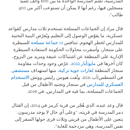
المدرسية، تضم المدرسة الواحدة ما بين 600 وألف تلميذ
مسجلين فيها، رغم أنها لا يمكن أن تستوعب أكثر من 400
طالب".
قال مراد إن الجماعات المسلحة تستخدم ثلاث مدارس كقواعد
عسكرية، ما يقوّض الوصول إلى التعليم ويُعرّض البنية التحتية
للمدارس لخطر الهجوم. تتنافس
12 جماعة مسلحة
للسيطرة
على سنجار، وأسفرت محاولات الحكومة لاستعادة السيطرة
الإدارية على المنطقة عن اشتباكات عنيفة ومزيد من النزوح،
كان آخرها في
مايو/أيار 2022
. عرّض وجود وحدات مقاومة
سنجار المنطقة
لغارات جوية تركية
، منها استهداف
مستشفى
في أغسطس/آب 2021. وثّقت هيومن رايتس ووتش
الاستخدام
العسكري للمدارس
في سنجار وتجنيد الأطفال من قبل
الجماعات المسلحة، بما فيه في المدارس، في 2016.
قال وعد عبده، الذي هُجّر من قرية كرمز في 2014، إن القتال
دمر المدرسة في قريته، "وعلى أي حال لا يوجد مدرسون.
يتعين على الأطفال من قريتي وثلاث قرى حولها السفر إلى
نفس المدرسة، وهي مزدحمة للغاية".