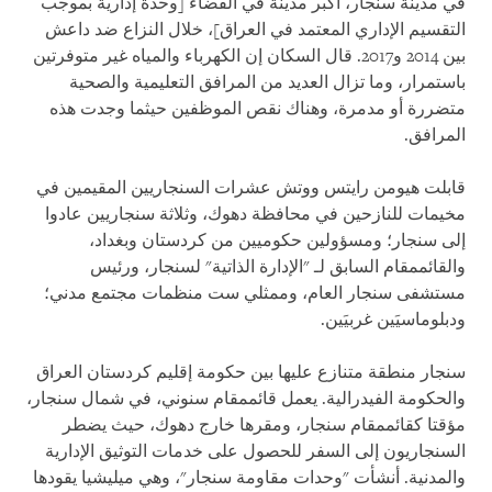
في مدينة سنجار، أكبر مدينة في القضاء [وحدة إدارية بموجب
التقسيم الإداري المعتمد في العراق]، خلال النزاع ضد داعش
بين 2014 و2017. قال السكان إن الكهرباء والمياه غير متوفرتين
باستمرار، وما تزال العديد من المرافق التعليمية والصحية
متضررة أو مدمرة، وهناك نقص الموظفين حيثما وجدت هذه
المرافق.
قابلت هيومن رايتس ووتش عشرات السنجاريين المقيمين في
مخيمات للنازحين في محافظة دهوك، وثلاثة سنجاريين عادوا
إلى سنجار؛ ومسؤولين حكوميين من كردستان وبغداد،
والقائممقام السابق لـ "الإدارة الذاتية" لسنجار، ورئيس
مستشفى سنجار العام، وممثلي ست منظمات مجتمع مدني؛
ودبلوماسيَين غربيَين.
سنجار منطقة متنازع عليها بين حكومة إقليم كردستان العراق
والحكومة الفيدرالية. يعمل قائممقام سنوني، في شمال سنجار،
مؤقتا كقائممقام سنجار، ومقرها خارج دهوك، حيث يضطر
السنجاريون إلى السفر للحصول على خدمات التوثيق الإدارية
والمدنية. أنشأت "وحدات مقاومة سنجار"، وهي ميليشيا يقودها