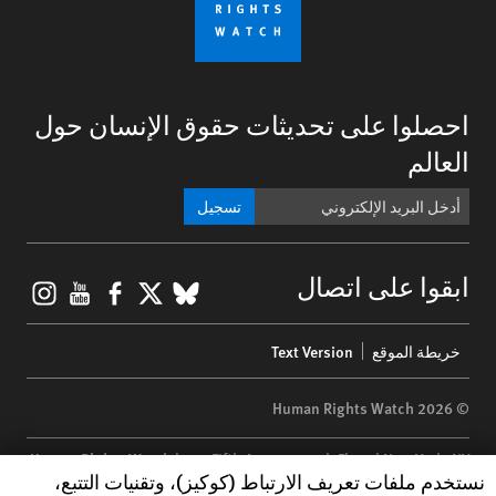
احصلوا على تحديثات حقوق الإنسان حول
العالم
تسجيل
gram
ouTube
Facebook
BlueSky
X
ابقوا على اتصال
Footer
خريطة الموقع
Text Version
menu
© 2026 Human Rights Watch
Human Rights Watch
| 350 Fifth Avenue, 34th Floor | New York,
NY
Human Rights Watch cookie preferences
نستخدم ملفات تعريف الارتباط (كوكيز)، وتقنيات التتبع،
10118-3299
USA
|
t
1.212.290.4700