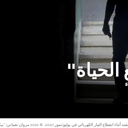
الحياة"
ء
20 مروان نعماني/ "بيكتشر أليانس"/ "وكالة الصحافة الألمانية"/ " أسوشيتد برس"