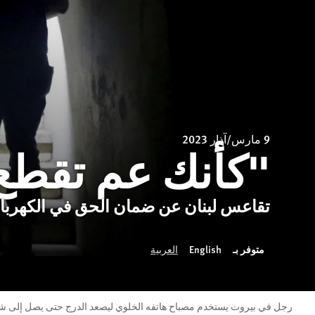
9 مارس/آذار 2023
"كأنك عم تقطع 
تقاعس لبنان عن ضمان الحق في الكهربا
متوفر بـ
English
العربية
رجل في بيروت يستخدم مصباح هاتفه الخلوي ليصعد الدرج حتى يصل إلى شقته أثناء انقطاع التيار الكهربائي في يوليو/تموز 2020. © 20