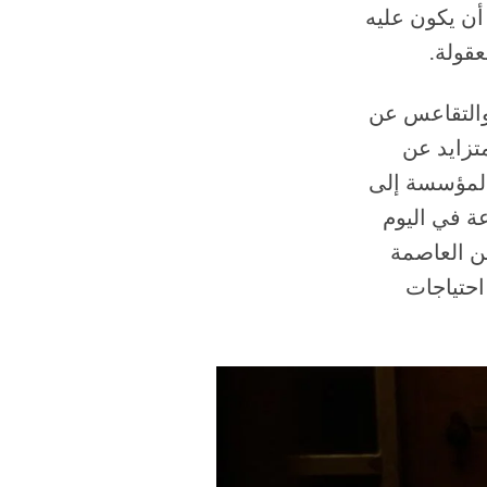
 أن يكون عليه
قولة.
 والإهمال والتقاعس عن
متزايد عن
 المؤسسة إلى
اء [التقنين]، وتزويد السكان بها من 12 إلى 21 ساعة في اليوم
 عن العاصمة
إنتاج مؤسسة كهرباء لبنان من 78% من احتياجات