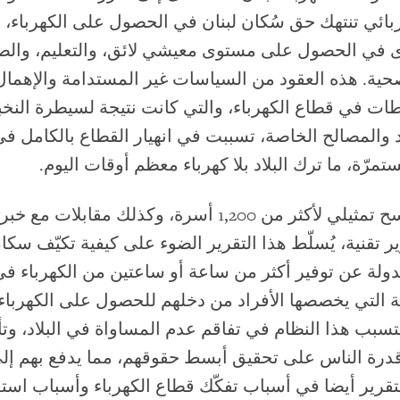
هربائي تنتهك حق سُكان لبنان في الحصول على الكهرباء،
 في الحصول على مستوى معيشي لائق، والتعليم، والص
صحية. هذه العقود من السياسات غير المستدامة والإهمال 
طات في قطاع الكهرباء، والتي كانت نتيجة لسيطرة النخب
 والمصالح الخاصة، تسببت في انهيار القطاع بالكامل في
تمرّة، ما ترك البلاد بلا كهرباء معظم أوقات اليوم.
استنادا إلى مسح تمثيلي لأكثر من 1,200 أسرة، وكذلك مقا
ر تقنية، يُسلّط هذا التقرير الضوء على كيفية تكيّف سكا
لة عن توفير أكثر من ساعة أو ساعتين من الكهرباء في 
ية التي يخصصها الأفراد من دخلهم للحصول على الكهربا
سبب هذا النظام في تفاقم عدم المساواة في البلاد، وت
قدرة الناس على تحقيق أبسط حقوقهم، مما يدفع بهم إل
لتقرير أيضا في أسباب تفكّك قطاع الكهرباء وأسباب است