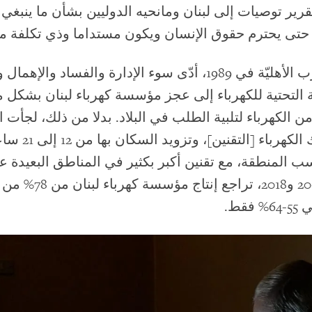
لتقرير توصيات إلى لبنان ومانحيه الدوليين بشأن ما ينبغي
 حتى يحترم حقوق الإنسان ويكون مستداما وذي تكلفة مع
منذ انتهاء الحرب الأهليّة في 1989، أدّى سوء الإدارة والفساد
نية التحتية للكهرباء إلى عجز مؤسسة كهرباء لبنان بشكل 
من الكهرباء لتلبية الطلب في البلاد. بدلا من ذلك، لجأت
ترشيد استهلاك الكهرب
202، بحسب المنطقة، مع تقنين أكبر بكثير في المناطق البعيدة
بيروت. بين 2008 و2018، تراجع 
فقط.