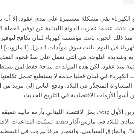
 الكهرباء بقي مشكلة مستمرة على مدى عقود، إلا أنه تح
شاملة في صيف 2021، عندما عجزت الدولة اللبنانية عن توفير العملة 
رباء في اليوم. باتت سوق مولّدات الديزل [المازوت] ال
لغاية وشديدة التلوث، هي التي تعمل على سدّ فجوة التغذية 
ائمة منذ عقود، لكن هذه المولدات متاحة فقط لمن يستطي
 الكهرباء في لبنان فعليا خدمة لا يستطيع تحمل تكلفتها 
لمساواة المتجذّر في البلاد، ودفع الناس إلى مزيد من 
أسوأ الأزمات الاقتصادية في التاريخ الحديث.
منذ أكتوبر/تشرين الأول 2019، يمرّ الاقتصاد اللبناني بأزمة مالية
في أول تعثّر سيادي للبلاد في مارس/آذار 2020. تسبّبت التداع