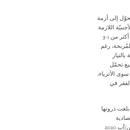
وّل إلى أزمة
الأجنبيّة اللازمة
لشراء الفيول. منذ ذلك الحين، باتت مؤسسة كهرباء لبنان تكافح لتوفير أكثر من 1-3
مُربحة، رغم
بالتيار
ع تحمّل
سوى الأثرياء،
الفقر في
 عميقة بلغت ذروتها
يات الاقتصادية
لـ"جائحة كورونا"، والمأزق السياسي، وانفجار مرفأ بيروت في أغسطس/آب 2020