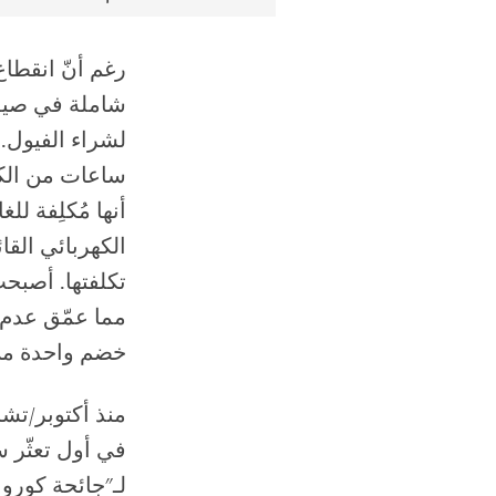
رغم أنّ انقطاع
ساعات من الكه
أنها مُكلِفة ل
الكهربائي الق
تكلفتها. أصبحت
مما عمّق عدم ا
خضم واحدة من 