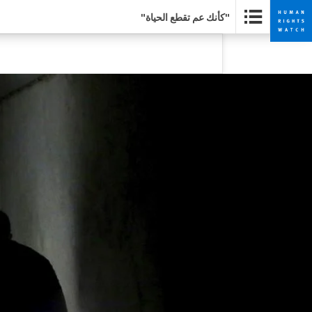
"كأنك عم تقطع الحياة"
Skip
Skip
to
to
cookie
main
content
privacy
notice