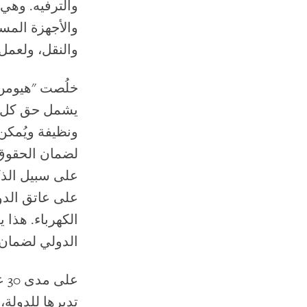
والترفيه. وهي 
والأجهزة المسا
والنقل، ولعمل
خلُصت "هيومن 
يشمل حق كل فر
ونظيفة ويُمكن 
لضمان الحقوق 
على سبيل الذك
على عاتق الد
الكهرباء. هذا 
الدولي لضمان 
عل
تديرها للدولة،