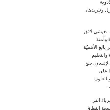
دوية
ل وتبريدها،
 معيشي لائق
 وآمنة
الغ الأهميّة
والتعليم
لإنسان. يقع
 على
التعاون
.
هرباء التي
اسعة النطاق