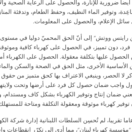
أيضا ضرورية للإنارة، والحصول على الرعاية الصحية والأ
عِدة، وتوفير الماء النظيف، وحفظ الطعام، وتدفئة المناز
 سائل الإعلام، والحصول على المعلومات.
رايتس ووتش" إلى أنّ الحق المحميّ دوليا في مستوى
د، دون تمييز، في الحصول على كهرباء كافية وموثوقة
الحصول عليها بتكلفة معقولة. الحصول على الكهرباء أمر ب
الأساسية الأخرى، مثل الحق في الصحة والسكن والماء 
ر لا الحصر، وينبغي الاعتراف بها كحق متميز من حقوق ا
ول واجب ضمان حصول كل فرد على أرضها وتحت ولايتها
يعني ضمان إنتاج وتوفير الكهرباء بشكل كاف ومستدام، و
توفير كهرباء موثوقة ومعقولة التكلفة ومتاحة للمستهلك
ى مدى 30 عاما تقريبا، لم تُحسِن السلطات اللبنانية إدارة شركة الك
 "مؤسسة كهرباء لبنان"، مما أدى إلى تكرّر انقطاعات و