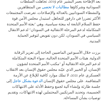
بعد الإطاحة بعمر البشير عام 2019، تجاهلت السلطات
السودانية وشركاؤها
مطالبات لا تحصى
من المتظاهرين
والنشطاء السودانيين بالعدالة والإصلاحات. تعرضت المجتمعات
الأكثر تضررا في دارفور للتجاهل. استبدل مجلس الأمن قوة
حفظ السلام التابعة له ببعثة سياسية، وهي "بعثة الأمم المتحدة
المتكاملة لدعم المرحلة الانتقالية في السودان" لدعم الانتقال
السياسي في السودان، لكن دون تفويض لتوفير الحماية
المدنية.
برزت خلال الأسبوعين الماضيين الحاجة إلى تعزيز الرقابة
الدولية. هيئات الأمم المتحدة الحالية، سواء البعثة المتكاملة
لدعم المرحلة الانتقالية أو "مكتب الأمم المتحدة لشؤون
الإنسان، أو الخبير الذي عيّنه مجلس حقوق الإنسان بعد الانقلاب
العسكري عام 2021، لا تملك موارد كافية للإبلاغ عن الأزمة
المتفاقمة. على مجلس حقوق الإنسان
الدعوة بشكل عاجل
إلى
جلسة طارئة وإنشاء آلية لجمع وحفظ الأدلة على الانتهاكات
الجسيمة، وتحديد المرتكبين المحتملين لهذه الانتهاكات، وتقديم
توصيات بشأن المساءلة.