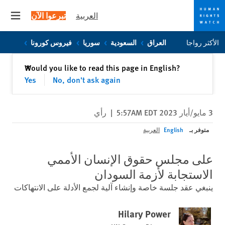
العربية
تبرعوا الآن
 menu
Skip
Skip
الأكثر رواجا
العراق
السعودية
سوريا
فيروس كورونا
to
to
cookie
main
إغلاق
Would you like to read this page in English?
✕
content
privacy
Yes
No, don't ask again
notice
3 مايو/أيار 2023 5:57AM EDT
|
رأي
متوفر بـ
English
العربية
على مجلس حقوق الإنسان الأممي
الاستجابة لأزمة السودان
ينبغي عقد جلسة خاصة وإنشاء آلية لجمع الأدلة على الانتهاكات
Hilary Power