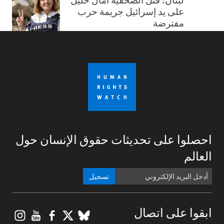
على يد إسرائيل جريمة حرب
مفترضة
احصلوا على تحديثات حقوق الإنسان حول
العالم
تسجيل
gram
ouTube
Facebook
BlueSky
X
ابقوا على اتصال