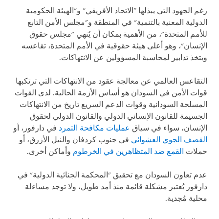
رغم الجهود التي يبذلها "الاتحاد الأفريقي" و"الهيئة الحكومية
الدولية المعنية بالتنمية" في المنطقة و"مجلس الأمن التابع
للأمم المتحدة"، من الأهمية بمكان أن يُنهي "مجلس حقوق
الإنسان"، وهو أعلى هيئة حقوقية في الأمم المتحدة، تقاعسه
ويتخذ تدابير لمحاسبة المسؤولين عن الانتهاكات.
التقاعس العالمي عن معالجة عقود من الانتهاكات التي ترتكبها
قوات الأمن في السودان هو أساس الأزمة الحالية. لدى القوات
المسلحة السودانية وقوات الدعم السريع تاريخ من الانتهاكات
الجسيمة للقانون الإنساني الدولي والقانون الدولي لحقوق
الإنسان، سواء في سياق
عمليات مكافحة التمرد
في دارفور، أو
القصف الجوي العشوائي
في جنوب كردفان والنيل الأزرق، أو
حملات
القمع ضد المتظاهرين في الخرطوم
وأماكن أخرى.
عدم تعاون السودان مع تحقيق "المحكمة الجنائية الدولية" في
دارفور يُعتبر مشكلة قائمة منذ أمد طويل، ولا توجد مساءلة
محلية مُجدية.