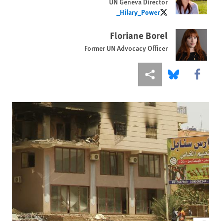
UN Geneva Director
Hilary_Power_
Hilary_Power_
Floriane Borel
Former UN Advocacy Officer
Share this via Facebook
Share this via مشاركة
Share this via Bluesky