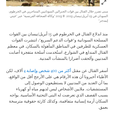
Click to expand Image
مبنى تضرر خلال القتال بين قوات الجنرالين السودانيين المتناحرين في الخرطوم،
السودان في 23 أبريل/نيسان 2023.
© 2023 "وكالة الصحافة الفرنسية" عبر "غيتي
إيمدجز"
منذ اندلاع القتال في الخرطوم في 15 أبريل/نيسان بين القوات
المسلحة السودانية و"قوات الدعم السريع"، انتشرت القوات
العسكرية للطرفين في المناطق المأهولة بالسكان. في معظم
القتال المندلع في الشوارع، استُخدمت أسلحة متفجرة أصابت
المدنيين وألحقت أضرارا بالمنشآت المدنية.
أسفر القتال عن مقتل
أكثر من 400 شخص وإصابة 4
آلاف، لكن
الأطباء أخبرونا أن هذه الأرقام هي على الأرجح أقل من الواقع،
بما أن العديد من المدنيين لا يستطيعون الوصول إلى
المستشفيات. ملايين الأشخاص ليس لديهم مياه أو كهرباء
بسبب القصف الذي تعرضت له البنى التحتية الأساسية. يواجه
السكان أزمة إنسانية متفاقمة، وكذلك كارثة حقوقية مترسخة
بعمق.