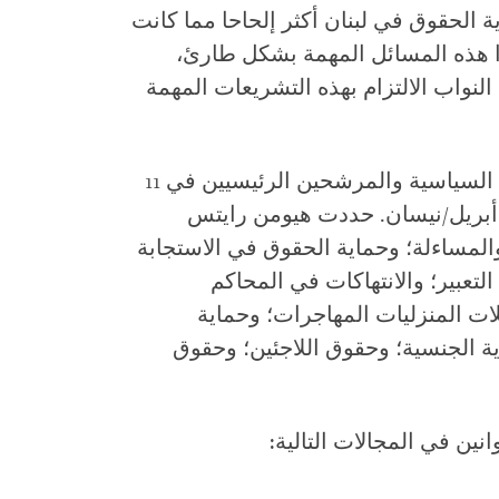
ة الحقوق في لبنان أكثر إلحاحا مما كانت
 هذه المسائل المهمة بشكل طارئ،
لنواب الالتزام بهذه التشريعات المهمة
كتبت هيومن رايتس ووتش إلى الأحزاب السياسية والمرشحين الرئيسيين في 11
بريل/نيسان تطلب منهم الرد بحلول 28 أبريل/نيسان. حددت هيومن رايتس
المساءلة؛ وحماية الحقوق في الاستجابة
التعبير؛ والانتهاكات في المحاكم
ات المنزليات المهاجرات؛ وحماية
ة الجنسية؛ وحقوق اللاجئين؛ وحقوق
ن في المجالات التالية: