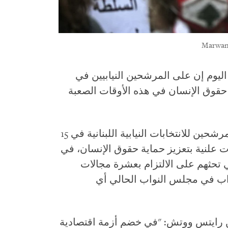
يوم إن على المرشحين النيابيين في
 حقوق الإنسان في هذه الأوقات الصعبة
لم يبدِ سوى أفراد وحزب سياسي واحد مرشحين للانتخابات النيابية اللبنانية في 15
م التزامات علنية بتعزيز حماية حقوق الإنسان، في
تحثهم على الالتزام بعشرة مجالات
زاب في مجلس النواب الحالي أي
من رايتس ووتش: "في خضم أزمة اقتصادية