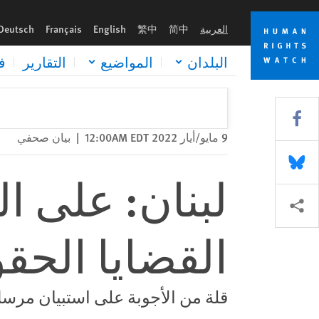
Skip
Skip
لبنان: على البرلمان الجديد التركيز على القضايا الحقوقية
to
to
العربية
简中
繁中
English
Français
Deutsch
cookie
main
content
privacy
البلدان
المواضيع
التقارير
ف
notice
Share this via Facebook
9 مايو/أيار 2022 12:00AM EDT
|
بيان صحفي
Share this via Bluesky
لبنان: على ال
Share this via مشاركة
القضايا الحقو
قلة من الأجوبة على استبيان مرسل