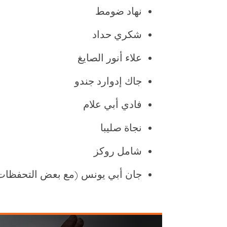
نهاد ضومط
شكري حداد
علاء أنور الصايغ
جاك إدوارد جندو
فادي أبي علام
نجاة صليبا
شامل روكز
جان أبي يونس (مع بعض التحفظات 