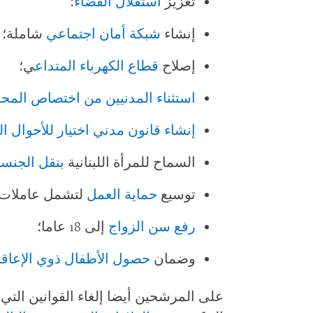
تعزيز
استقلال القضاء
؛
إنشاء
شبكة أمان اجتماعي
شاملة؛
إصلاح
قطاع الكهرباء المتداع
ي؛
استثناء المدنيين من اختصاص المح
إنشاء قانون مدني اختيار للأحوال 
السماح للمرأة اللبنانية
بنقل الجنسي
توسيع
حماية العمل
لتشمل عاملات ا
رفع سن الزواج
إلى 18 عاما؛
وضمان
حصول الأطفال ذوي الإعاقة
على المرشحين أيضا إلغاء القوانين التي