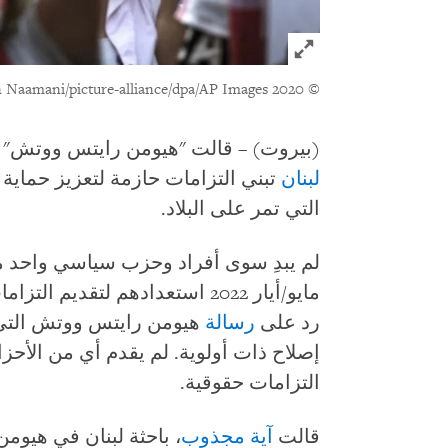
Click to expand Image
© 2020 Marwan Naamani/picture-alliance/dpa/AP Images
(بيروت) – قالت "هيومن رايتس ووتش" ال
لبنان
تبني التزامات حازمة لتعزيز حماية
التي تمر على البلاد.
مايو/أيار 2022 استعدادهم لتقدي
رد على
رسالة
هيومن رايتس ووتش التي 
إصلاح ذات أولوية. لم يقدم أي من الأح
التزامات حقوقية.
قالت
آية مجذوب
، باحثة لبنان في هيو