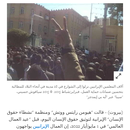
Click to expand Image
آلاف المعلمين الإيرانيين نزلوا إلى الشوارع في 28 مدينة في أنحاء البلاد للمطالبة
بتحسين ضمانات حماية العمل، فبراير/شباط 2015.
© 2015 سيافوش حسيني،
"سيبا" عبر "أيه بي إيمدجز"
(بيروت) - قالت "هيومن رايتس ووتش" ومنظمة "نشطاء حقوق
الإنسان" الإيرانية لتوثيق حقوق الإنسان اليوم، قبل "عيد العمال
العالمي" في 1 مايو/أيار 2022، إن العمال
الإيرانيين
يواجهون