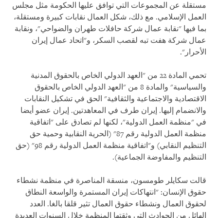
مستقلة عن المجموعات التي توافق عليها الحكومة مثل مجلس
العمل الإسلامي. مع ذلك، شكل العمال نقابات كبيرة ومستقلة،
بما فيها "نقابة عمال شركة حافلات طهران والضواحي"، ونقابة
عمال شركة هفت تبه لقصب السكر، و"اتحاد عمال إيران
الأحرار".
تحمي المادة 22 من "العهد الدولي الخاص بالحقوق المدنية
والسياسية" والمادة 8 من "العهد الدولي الخاص بالحقوق
الاقتصادية والاجتماعية والثقافية" الحق في تشكيل النقابات
والانضمام إليها. إيران طرف في المعاهدتين. إيران عضو أيضا
في "منظمة العمل الدولية"، لكنها لم تصادق على "اتفاقية
منظمة العمل الدولية رقم 87" (الحرية النقابية وحمية حق
التنظيم النقابي) و"اتفاقية منظمة العمل الدولية رقم 98" (حق
التنظيم والمفاوضة الجماعية).
قالت سكايلر طومسون، منسقة المناصرة في منظمة نشطاء
حقوق الإنسان: "انتهاكات إيران المستمرة والواسعة النطاق
لحقوق العمال ونشطاء حقوق العمال تثير قلقا بالغا. العدد
الهائل من الحوادث التي وثقتها المنظمة خلال السنوات العديدة