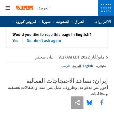
العربية
تبرعوا الآن
 menu
Skip
Skip
الأكثر رواجا
العراق
السعودية
سوريا
فيروس كورونا
to
to
cookie
main
إغلاق
Would you like to read this page in English?
✕
content
privacy
Yes
No, don't ask again
notice
6 مايو/أيار 2022 9:27AM EDT
|
بيان صحفي
متوفر بـ
English
العربية
فارسی
إيران: تصاعد الاحتجاجات العمالية
أجور غير مدفوعة، وظروف عمل غير آمنة، واعتقالات تعسفية
ومحاكمات
Share this via Facebook
Share this via مشاركة
Share this via Bluesky