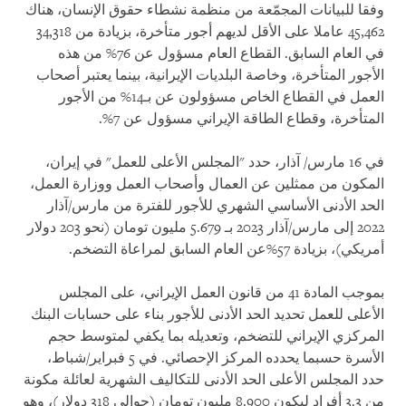
وفقا للبيانات المجمّعة من منظمة نشطاء حقوق الإنسان، هناك
45,462 عاملا على الأقل لديهم أجور متأخرة، بزيادة من 34,318
في العام السابق. القطاع العام مسؤول عن 76% من هذه
الأجور المتأخرة، وخاصة البلديات الإيرانية، بينما يعتبر أصحاب
العمل في القطاع الخاص مسؤولون عن بـ14% من الأجور
المتأخرة، وقطاع الطاقة الإيراني مسؤول عن 7%.
في 16 مارس/ آذار، حدد "المجلس الأعلى للعمل" في إيران،
المكون من ممثلين عن العمال وأصحاب العمل ووزارة العمل،
الحد الأدنى الأساسي الشهري للأجور للفترة من مارس/آذار
2022 إلى مارس/آذار 2023 بـ 5.679 مليون تومان (نحو 203 دولار
أمريكي)، بزيادة 57%عن العام السابق لمراعاة التضخم.
بموجب المادة 41 من قانون العمل الإيراني، على المجلس
الأعلى للعمل تحديد الحد الأدنى للأجور بناء على حسابات البنك
المركزي الإيراني للتضخم، وتعديله بما يكفي لمتوسط ​​حجم
الأسرة حسبما يحدده المركز الإحصائي. في 5 فبراير/شباط،
حدد المجلس الأعلى الحد الأدنى للتكاليف الشهرية لعائلة مكونة
من 3.3 أفراد ليكون 8.900 مليون تومان (حوالي 318 دولار)، وهو