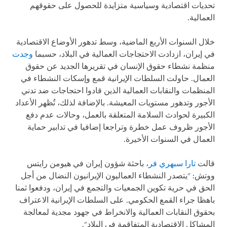
تحديات اقتصادية وسياسية متزايدة للحصول على حقوقهم
العمالية.
خلال السنوات الأربع الماضية، وسط تدهور الأوضاع الاقتصادية
في إيران، ازدادت الاحتجاجات العمالية في البلاد، حسبما
وجدت
منظمة نشطاء حقوق الإنسان في تقريرها الجديد عن حقوق
العمال. حاولت السلطات الإيرانية قمع وإسكات النشطاء في
المنظمات والنقابات العمالية الذين قادوا احتجاجات ضد تدني
الأجور وتدهور مستويات المعيشة. بالإضافة لذلك، تُظهر الأعداد
الكبيرة لحوادث السلامة المتعلقة بالعمل، وحالات عدم دفع
الأجور ظروف عمل خطرة وتراجعا إضافيا في تدابير حماية
العمال في السنوات الأخيرة.
قالت
تارا سبهري فر
، باحثة شؤون إيران في هيومن رايتس
ووتش: "يتصدر النشطاء العماليون الإيرانيون النضال من أجل
الحق في حرية تكوين الجمعيات والتجمع في إيران، ودفعوا ثمنا
باهظا جراء القمع الحكومي. على السلطات الإيرانية الاعتراف
بحقوق النقابات العمالية والانخراط في جهود مجدية لمعالجة
المشاكل الاقتصادية المتفاقمة في البلاد".