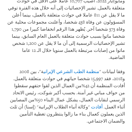
ومايو/أيار 2022، أصيب 10,707 عاملا على الأقل في حوادث
متعلقة بالعمل. تشير الإحصائيات إلى أنه خلال هذه الفترة توفي
ما لا يقل عن 811 عاملا في حوادث متعلقة بالعمل، بينما أعلن
المسؤولون عن وفاة 438 شخصا، وأعلنت مجموعات محلية عن
وفاة 373 شخصا آخر. يُظهر هذا الرقم انخفاضا كبيرا من 1,790
شخصا ماتوا بسبب حوادث متعلقة بالعمل العام السابق، بينما
تشير الإحصائيات الرسمية إلى أن ما لا يقل عن 1,200 شخص
ماتوا من إصابات مرتبطة بالعمل سنويا خلال الـ 12 عاما
الماضية.
وفقا لبيانات "
منظمة الطب الشرعي الإيراني
ة"، بين 2008
و2018، فقد 15,997 شخصا حياتهم في حوادث متعلقة بالعمل.
أفادت المنظمة أن 42%من العمال الذين لقوا حتفهم سقطوا
من حواف مباني غير آمنة. بحسب أكبر شوكت، رئيس الاتحاد
الرسمي لنقابات العمال، يشكل عمال البناء 50%من المصابين
أثناء العمل.
أفادت
"وكالة أنباء الطلاب الإيرانية" (إسنا) أن ثلث
الذين يعملون كعمال بناء ما زالوا ينتظرون تغطية التأمين
والضمان الاجتماعي.