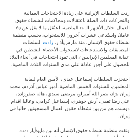
ردت السلطات الإيرانية على زيادة الاحتجاجات العمالية
والتحركات ذات الصلة باعتقالات ومحاكمات لنشطاء حقوق
العمال. خلال الأشهر الـ 12 الماضية، اعتُقل ما لا يقل عن 69
عاملا، واستُدعي عشرات آخرون للاستجواب، بحسب منظمة
نشطاء حقوق الإنسان. منذ مارس/آذار،
زادت
السلطات
المضايقات والاستدعاءات لاستجواب الأعضاء النشطين في
"نقابة المعلمين الإيرانيين"، التي تقود احتجاجات في أنحاء البلاد
للحصول على أجور عادلة على مدى السنوات الثلاث الماضية.
احتجزت السلطات إسماعيل عبدي، الأمين العام لنقابة
المعلمين، للسنوات الخمس الماضية. أمير عباس آذردم، محمد
إيران نژاد، نصر الله أميرلو، مرتضى سيدي، هاله صفرزاده،
علي رضا ثقفي، آرش جوهري، إسماعيل كرامي، وعاليا اقدام
دوست، هم من بين نشطاء حقوق العمال المسجونين حاليا في
إيران.
وثقت منظمة نشطاء حقوق الإنسان أنه بين مايو/أيار 2021