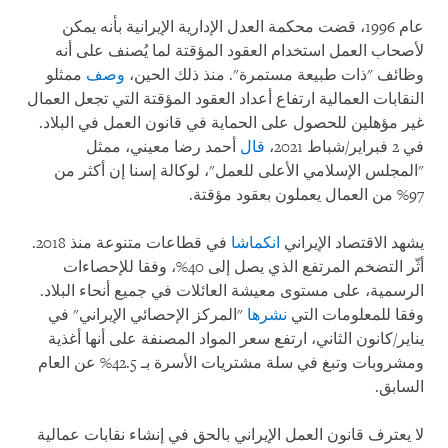
عام 1996، قضت محكمة العدل الإدارية الإيرانية بأنه يمكن
لأصحاب العمل استخدام العقود المؤقتة لما يُصنف على أنه
وظائف "ذات طبيعة مستمرة". منذ ذلك الحين،
وصف
ممثلو
النقابات العمالية ارتفاع أعداد العقود المؤقتة التي تجعل العمال
غير مؤهلين للحصول على الحماية في قانون العمل في البلاد.
في 2 فبراير/شباط 2021،
قال
أحمد رضا معيني، ممثل
"المجلس الإسلامي الأعلى للعمل"، لوكالة إسنا إن أكثر من
97% من العمال يعملون بعقود مؤقتة.
يشهد الاقتصاد الإيراني
انكماشا
في قطاعات متنوعة منذ 2018.
أثّر التضخم المرتفع الذي يصل إلى 40%، وفقا للإحصاءات
الرسمية، على مستوى معيشة العائلات في جميع أنحاء البلاد.
وفقا للمعلومات التي
نشرها
"المركز الإحصائي الإيراني" في
يناير/كانون الثاني، ارتفع سعر المواد المصنفة على أنها أغذية
ومشروبات وتبغ في سلة مشتريات الأسرة بـ 42.5% عن العام
السابق.
لا يعترف قانون العمل الإيراني بالحق في إنشاء نقابات عمالية