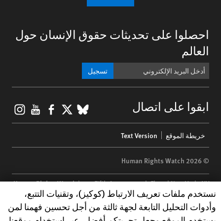
احصلوا على تحديثات حقوق الإنسان حول
العالم
تسجيل
gram
ouTube
Facebook
BlueSky
X
ابقوا على اتصال
Footer
خريطة الموقع
Text Version
menu
© 2026 Human Rights Watch
Human Rights Watch
| 350 Fifth Avenue, 34th Floor | New York,
NY
Human Rights Watch cookie preferences
نستخدم ملفات تعريف الارتباط (كوكيز)، وتقنيات التتبع،
10118-3299
USA
|
t
1.212.290.4700
وأدوات التحليل التابعة لجهة ثالثة من أجل تحسين فهمنا لمن
Human Rights Watch
is a 501(C)(3) nonprofit registered in the US
يستخدم الموقع وجعل تجربتكم أفضل. عبر استخدام موقعنا