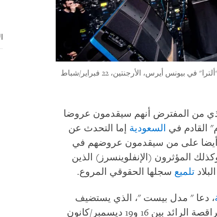
ا
الدي جي السويدي أليسو يقدم عرضا في مهرجان "ألترا" في بيونس أيرس، الأرجنتين، 22 فبراير/شباط
الذي من المفترض أنهم سيقدمون عروضا
 القادم في
السعودية
إما التحدث عن
ن أيضا على من سيقدمون عروضهم في
وكذلك المؤثرون (الإنفلوينسرز) الذين
لبلاد
تلميع
سجلها الحقوقي المروع.
، دعا " مدل بيست "، الذي يستضيف
النسخة الثالثة من مهرجان الموسيقى الراقصة الرائد بين 16 و19 ديسمبر/كانون