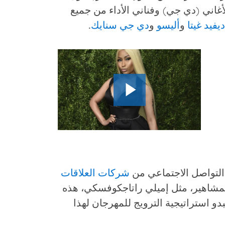
اني (دي جي) وفناني الأداء من جميع
ديفيد غيتا
و
أليسو
و
دي جي سنايك
.
لتواصل الاجتماعي من
شركات العلاقات
مشاهير، مثل إميلي راتاجكوفسكي، هذه
 استراتيجية الترويج للمهرجان لهذا