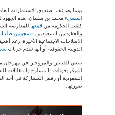
بينما يضاعف "صندوق الاستثمارات العام
المسيء
محمد بن سلمان، هذه الجهود ل
كثفت الحكومة من
قمعها
للمعارضة السل
والحقوقيين السعوديين
مسجونين ظلما
،
الإصلاحات الاجتماعية الأخيرة، رغم أهميت
الدولية الحقوقية أو أنها تقدم حريات
سطح
ينبغي للفنانين والمروجين في مهرجان
الميكروفونات والمسارح والمقابلات للتح
السعودية أو رفض المشاركة في أحد الم
صورتها.