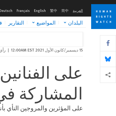
Skip
Skip
على الفنانين إما فضح الانتهاكات أو عدم المشاركة في مهرجان مو
to
to
العربية
简中
繁中
English
Français
Deutsch
cookie
main
content
privacy
البلدان
المواضيع
التقارير
ف
notice
Share this via Facebook
15 ديسمبر/كانون الأول 2021 12:00AM EST
|
رأي
Share this via Bluesky
على الفنانين 
Share this via مشاركة
المشاركة ف
على المؤثرين والمروجين النأي بأن