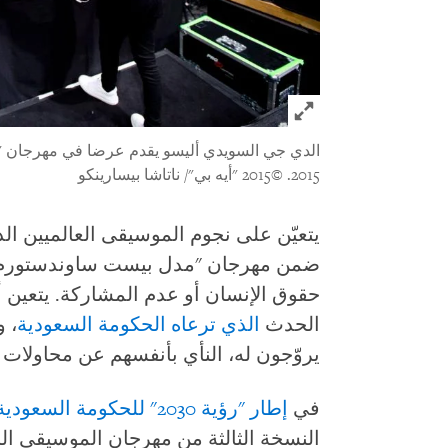
Click to expand Image
2015.
©2015 "أيه بي"/ ناتاشا بيسارينكو
يتعيّن على نجوم الموسيقى العالميين 
ضمن مهرجان "مدل بيست ساوندستورم"
حقوق الإنسان أو عدم المشاركة. يتعي
الحدث
الذي ترعاه الحكومة السعودية
، 
يروّجون له، النأي بأنفسهم عن محاولات ا
في
إطار "رؤية 2030" للحكومة السعودية