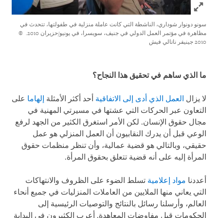
Click to expand Image
سونو دونوار شوداري، الناشطة التي كانت عاملة منزلية في طفولتها، تتحدث في
مظاهرة في مؤتمر العمل الدولي في جنيف، سويسرا، في يونيو/حزيران 2010.
©
2010 جينيفر ناتالي فيش
ما الذي ساهم في تحقيق هذا النجاح؟
لا يزال
العمل الذي أدى إلى الاتفاقية
أحد أكثر الأمثلة
إلهاما
على
التعاون عبر الحركات التي عشتها في مسيرتي المهنية في
مجال حقوق الإنسان. لكن الأمر استغرق الكثير من الجهد لرفع
الوعي قبل أن يدرك النقابيون أن العمل المنزلي هو عمل
حقيقي، وبالتالي هو قضية عمالية، وأن تنظر منظمات حقوق
المرأة إليه على أنه قضية تتعلق بحقوق المرأة.
أعددنا
مواد إعلامية
تسلط الضوء على الظروف والانتهاكات
التي يعاني منها الملايين من العاملات المنزليات في جميع أنحاء
العالم، وأرسلنا رسائل بالنتائج والتوصيات الرئيسية إلى
الحكومات قبل مفاوضات المعاهدة. أعرب الكثيرون في البداية