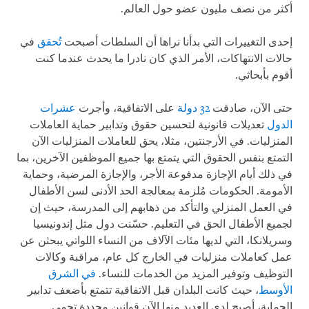
أكثر من نصف مليون عضو حول العالم.
إحدى التغييرات التي بدأنا نراها أن السلطات أصبحت
تُحقق
في
حالات الانتهاكات، الأمر الذي كان نادرا ما يحدث عندما كنت
أقوم بأبحاثي.
حتى الآن، صادقت
32 دولة
على الاتفاقية، وأجرت
عشرات
الدول
تعديلات قانونية لتحسين حقوق وتدابير حماية العاملات
المنزليات. في الأرجنتين، مثلا، يحق للعاملات المنزليات الآن
التمتع بنفس الحقوق التي يتمتع بها جميع الموظفين الآخرين، بما
في ذلك أيام الإجازة مدفوعة الأجر، والإجازة المرضية، وحماية
الأمومة. الحكومات مُلزمة بمعالجة الحد الأدنى لسن الأطفال
في العمل المنزلي والتأكد من ذهابهم إلى المدرسة، حيث إن
لجميع الأطفال الحق في التعليم. حسّنت دول مثل إندونيسيا
وسريلانكا، التي لديها مئات الآلاف من النساء اللواتي يبحثن عن
عمل كعاملات منزليات في الخارج كل عام، مراقبة وكالات
التوظيف وتوفير المزيد من الخدمات للنساء.
في الشرق
الأوسط
، حيث كانت البلدان قبل الاتفاقية تتمتع بأضعف تدابير
الحماية، أصبح لدى العديد منها الآن قوانين محددة تحمي