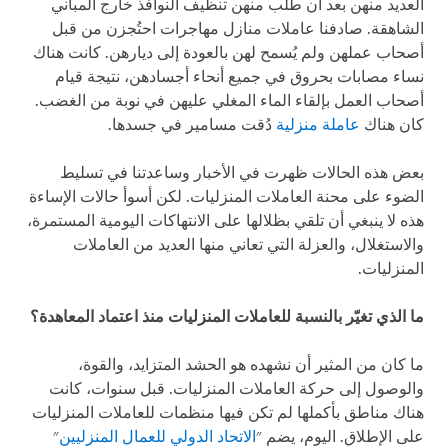
العديد منهن بعد أن طُلب منهن تنظيف النوافذ خارج المباني
الشاهقة. صادفنا عاملات منازل مهاجرات احتُجزن من قبل
أصحاب عملهن ولم يُسمح لهن بالعودة إلى ديارهن. كانت هناك
نساء مصابات بحروق في جميع أنحاء أجسادهن، نتيجة قيام
أصحاب العمل بإلقاء الماء المغلي عليهن في نوبة من الغضب.
كان هناك
عاملة منزلية
دُقت مسامير في جسدها.
بعض هذه الحالات ظهرت في الأخبار وساعدتنا في تسليط
الضوء على محنة العاملات المنزليات. لكن أسوأ حالات الإساءة
هذه لا ينبغي أن تلقي بظلالها على الانتهاكات اليومية المستمرة،
والاستغلال، والعزلة التي تعاني منها العديد من العاملات
المنزليات.
ما الذي تغيّر بالنسبة للعاملات المنزليات منذ اعتماد المعاهدة؟
ما كان من المثير أن نشهده هو الحشد المتزايد، والقوة،
والوصول إلى حركة العاملات المنزليات. قبل سنوات، كانت
هناك مناطق بأكملها لم تكن فيها منظمات للعاملات المنزليات
على الإطلاق. اليوم، يضم "
الاتحاد الدولي للعمال المنزليين
"