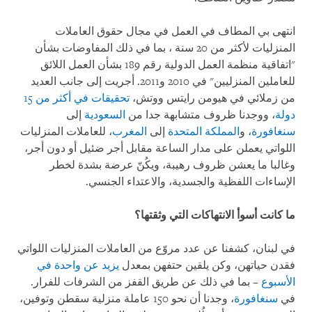
انتهى بي المطاف في العمل في مجال حقوق العاملات
المنزليات لأكثر من 20 سنة ، بما في ذلك المفاوضات بشأن
"اتفاقية منظمة العمل الدولية رقم 189 بشأن العمل اللائق
للعاملين المنزليين" في 2010 و2011. أجريت إلى جانب العديد
من زملائي في هيومن رايتس ووتش،
تحقيقات في أكثر من 15
دولة
، ووجدنا ظروف متشابهة جدا من
السعودية
إلى
سنغافورة
، و
المملكة المتحدة
إلى
المغرب
، للعاملات المنزليات
اللواتي يعملن على مدار الساعة مقابل أجر ضئيل أو دون أجر،
وغالبا ما يعشن ظروف رهيبة، ويكُنّ عرضة بشدة لخطر
الإساءات اللفظية والجسدية، والاعتداء الجنسي.
ما كانت أسوأ الانتهاكات التي وثقتها؟
في لبنان، كشفنا عن عدد مروّع من العاملات المنزليات اللواتي
فقدن حياتهن، وكن يلقين حتفهن بمعدل
يزيد عن واحدة في
الأسبوع
– بما في ذلك عن طريق القفز من الشرفات للفرار.
في
سنغافورة
، وجدنا أن نحو 150 عاملة منزلية سقطن وتوفين،