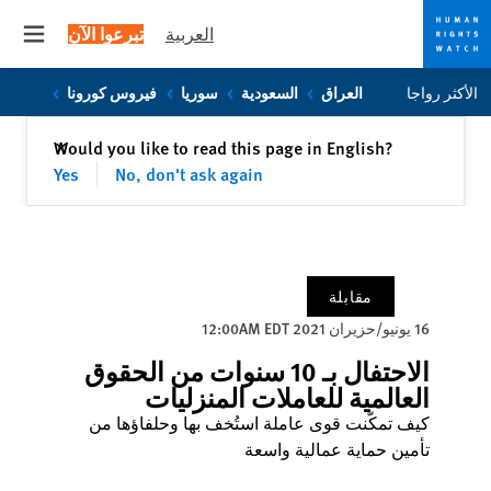
العربية
تبرعوا الآن
 menu
Skip
Skip
الأكثر رواجا
العراق
السعودية
سوريا
فيروس كورونا
to
to
cookie
main
إغلاق
Would you like to read this page in English?
✕
content
privacy
Yes
No, don't ask again
notice
مقابلة
16 يونيو/حزيران 2021 12:00AM EDT
الاحتفال بـ 10 سنوات من الحقوق
العالمية للعاملات المنزليات
كيف تمكّنت قوى عاملة استُخف بها وحلفاؤها من
تأمين حماية عمالية واسعة