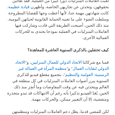
لعبت العاملات المنزليات دورا كبيرا من العملية. فقد طالبن
بحقوقهن، وتحدثن عن تجاربهن الخاصة، وأظهرن
قيادة عظيمة
.
كانت شهادتهن مهمة جدا، لأنها أعطت وجها للقضايا المطروحة
وسلطت الضوء على ما تعنيه الحماية القانونية لحياتهن اليومية.
منذ ذلك الحين، أصبحت الطريقة التي قادت وشاركت فيها
العاملات المنزليات في العملية نموذجا يحتذى به للحركات
العمالية الأخرى.
كيف تحتفلين بالذكرى السنوية العاشرة للمعاهدة؟
قمنا مع شركائنا
الاتحاد الدولي للعمال المنزليين
، و"
الاتحاد
الدولي لنقابات العمال
" و"
منظمة المرأة في العمالة غير
الرسمية: العولمة والتنظيم
"، بتجميع مقطع فيديو للذكرى
السنوية يبرز أصوات العاملات المنزليات في كل منطقة في
العالم ويتحدثن فيه عن وقت المفاوضات وما أُنجِز منذ ذلك
الحين. يُعَدّ الفيديو تذكيرا بأنه رغم أن الانتهاكات قد تبدو متجذرة
ومتفشية، إلا أن التغيير ممكن، والحركات مهمة.
لكن للمضي قدما، يظل دعم العاملات المنزليات ومنظمتهن