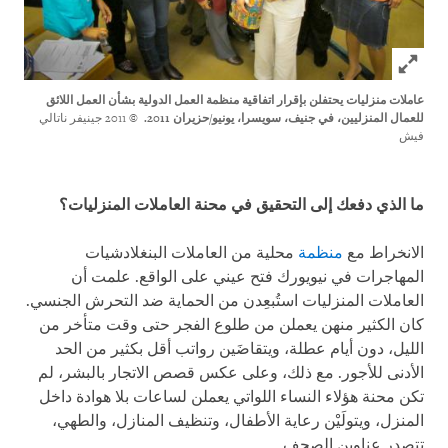
Click to expand Image
عاملات منزليات يحتفلن بإقرار اتفاقية منظمة العمل الدولية بشأن العمل اللائق
للعمال المنزليين، في جنيف
، سويسرا، يونيو/حزيران 2011.
© 2011 جينيفر ناتالي
فيش
ما الذي دفعك إلى التحقيق في محنة العاملات المنزليات؟
الانخراط مع
منظمة
محلية من العاملات البنغلادشيات
المهاجرات في نيويورك فتح عيني على الواقع. علمت أن
العاملات المنزليات استُبعِدن من الحماية ضد التحرش الجنسي.
كان الكثير منهن يعملن من طلوع الفجر حتى وقت متأخر من
الليل، دون أيام عطلة، ويتقاضَين رواتب أقل بكثير من الحد
الأدنى للأجور. مع ذلك، وعلى عكس قصص الاتجار بالبشر، لم
تكن محنة هؤلاء النساء اللواتي يعملن لساعات بلا هوادة داخل
المنزل، ويتولَيْن رعاية الأطفال، وتنظيف المنازل، والطهي،
تتصدر عناوين الصحف.