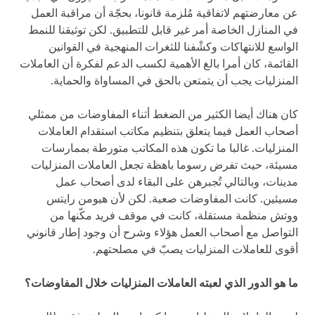
عن معارضتهم لاتفاقية مُلزمة قانونا، بحجّة أن مراقبة العمل
في المنازل الخاصة أمر غير قابل للتطبيق. لكن توثيقنا للنمط
الواسع للانتهاكات وكشْفنا للثغرات المنهجية في القوانين
القائمة، كان أمرا بالغ الأهمية لكسب الدعم لفكرة أن العاملات
المنزليات يجب أن يتمتعن بالحق في المساواة والحماية.
كان هناك أيضا الكثير من الضغط أثناء المفاوضات من ممثلي
أصحاب العمل فيما يتعلق بتنظيم مكاتب استقدام العاملات
المنزليات. غالبا ما تكون هذه المكاتب متورطة بممارسات
مسيئة، حيث تفرض رسوما باهظة تجعل العاملات المنزليات
مدينات، وبالتالي تُجبرهن على البقاء لدى أصحاب عمل
مسيئين. كانت المفاوضات صعبة. لكن لأن هيومن رايتس
ووتش منظمة مستقلة، كانت في موقف فريد مكّنها من
التواصل مع أصحاب العمل هؤلاء وشرح أن وجود إطار قانوني
أقوى للعاملات المنزليات يصبّ في مصلحتهم.
ما هو الدور الذي لعبته العاملات المنزليات خلال المفاوضات؟