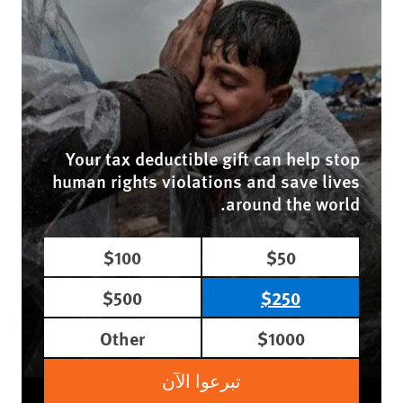
Your tax deductible gift can help stop
human rights violations and save lives
around the world.
$100
$50
$500
$250
Other
$1000
تبرعوا الآن