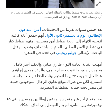
Click to expand Im
ناشطة مصرية ترفع ملصقا يطالب بالعدالة لجوليو ريجيني في القاهرة، مصر، 15
/نيسان 2016.
© 2016 رويترز/عبد الغني محمد
 خمس سنوات تقريبا من التحقيقات،
أعلن المدعون
يون يوم 11 ديسمبر/كانون الأول
أنهم جمعوا أدلة كافية
جيه الاتهام إلى أربعة ضباط أمن مصريين، منهم ضباط كبار
"قطاع الأمن الوطني" المنتهِك، باختطاف وتعذيب وقتل
احث الإيطالي
جوليو ريجيني
في 2016 في القاهرة.
لت النيابة العامة اللواء طارق صابر، والعقيد آسر كامل
د إبراهيم، والنقيب حسام حلمي، والرائد مجدي إبراهيم
عبدالعال شريف 20 يوما لتقديم بينات الدفاع وطلب جلسة
ماع. لكن من غير المتوقع تعاون الرجال الموجودين جميعا
مصر تحت حماية السلطات المصرية.
بعد اجتماع آخر غير مثمر بين مدعين إيطاليين ومصريين في 30
مبر/تشرين الثاني، لم يتم التوصل إلى اتفاق. تشكك