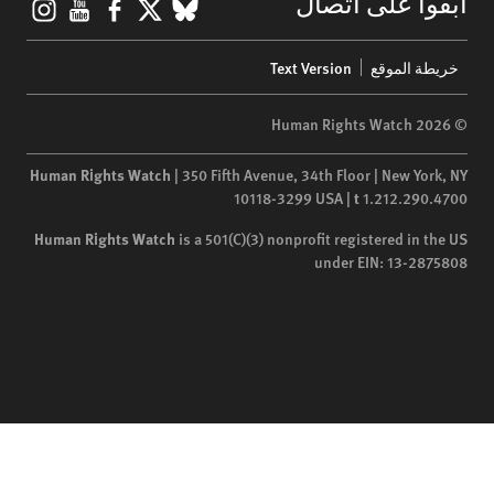
tagram
YouTube
Facebook
BlueSky
X
قوا على اتصال
Foo
يطة الموقع
Text Version
me
Human Rights Watch
| 350 Fifth Avenue, 34th Floor | New York
10118-3299
USA
|
t
1.212.290.4
Human Rights Watch
is a 501(C)(3) nonprofit registered in the
under EIN: 13-2875