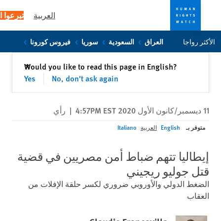
العربية
تبرعوا الآن
 رواجا
العراق
السعودية
سوريا
فيروس كورونا
إغلاق
Would you like to read this page in English?
✕
c
p
Yes
No, don't ask again
|
رأي
وفر بـ
English
العربية
Italiano
طاليا تتهم ضباط أمن مصريين في قضية
ل جوليو ريجيني
غط الدولي والأوروبي ضروري لكسر حلقة الإفلات من
قاب