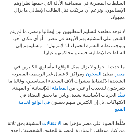
لطات المصرية في مصداقية الأدلة التي جمعها نظراؤهم
يطاليون، وتزعم أن مرتكب قتل الطالب الإيطالي ما يزال
ولا.
توجد معاهدة لتسليم المطلوبين بين إيطاليا ومصر. ما لم يتم
بض على المشتبه بهم الأربعة في مصر – أو أي مكان آخر،
جب نظام النشرة الحمراء لـ"الإنتربول" – وتسليمهم إلى
لطات الإيطالية، فستتم محاكمتهم غيابيا.
حدث لـ جوليو لا يزال يمثل الواقع المأساوي للكثيرين في
ر
. تمتلئ
السجون
ومراكز الاعتقال غير الرسمية المصرية
ديدة الاكتظاظ بعشرات آلاف السجناء السياسيين، وغالبا ما
رضون للتعذيب أو غيره من
المعاملة
اللاإنسانية أو المهينة.
د
الحريات الأساسية بشدة، ونادرا ما يحقق القضاة في
نتهاكات، بل إن الكثيرين منهم يعملون
في الواقع لخدمة
مع
.
ِّط الضوء على مصر مؤخرا بعد
الاعتقالات
المشينة بحق ثلاثة
كبار موظفي "المبادرة المصرية للحقوق الشخصية"، إحدى