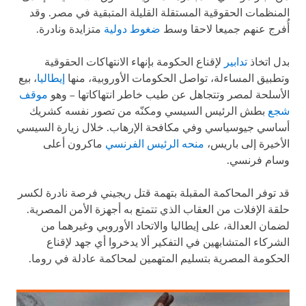
نظمات الحقوقية المستقلة القليلة المتبقية في مصر. وقد
رج عنهم جميعا لاحقا وسط
ضغوط دولية
متزايدة ونادرة.
 اتخاذ
تدابير
لإقناع الحكومة بإنهاء الانتهاكات الحقوقية
بيق المساءلة، تواصل الحكومات الأوروبية، منها
إيطاليا
، بيع
سلحة لمصر وتتجاهل عن طيب خاطر انتهاكاتها – وهو
موقف
ع
بطش الرئيس السيسي ومكنّه من تصور نفسه كشريك
سي جيوسياسي وفي مكافحة الإرهاب. خلال زيارة السيسي
خيرة إلى باريس،
منحه الرئيس الفرنسي
ماكرون أعلى
م فرنسي.
توفر المحاكمة المقبلة بتهمة قتل ريجيني فرصة نادرة لكسر
ة الإفلات من العقاب الذي تتمتع به أجهزة الأمن المصرية.
ان العدالة، على إيطاليا والاتحاد الأوروبي وغيرهما من
ركاء المتشابهين في التفكير ألا يدخروا أي جهد لإقناع
كومة المصرية بتسليم المتهمين لمحاكمة عادلة في روما.