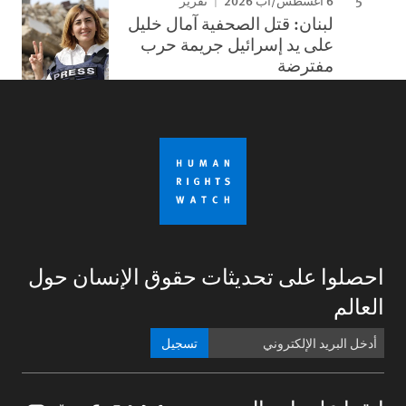
6 اغسطس/آب 2026
تقرير
لبنان: قتل الصحفية آمال خليل
على يد إسرائيل جريمة حرب
مفترضة
صلوا على تحديثات حقوق الإنسان حول
عالم
تسجيل