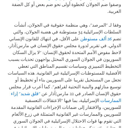
وصفوا ضم الجولان كخطوة أولى نحو ضم بعض أو كل الضفة
الغربية
.
وفقا لـ "المرصد"، وهي منظمة حقوقية في الجولان، أنشأت
السلطات الإسرائيلية 34 مستوطنة في هضبة الجولان، والتي
تضم
26 ألف مستوطن
على الأقل، في انتهاك للقانون الإنساني
الدولي. في تقرير لدورة مجلس حقوق الإنسان في مارس/آذار،
لاحظ مفوض الأمم المتحدة لحقوق الإنسان: "لا يزال السكان
السوريون في الجولان السوري المحتل يواجهون تحديات بسبب
التخطيط التمييزي وسياسات تقسيم المناطق التي تعطي
الأفضلية للمستوطنات الإسرائيلية غير القانونية. هذه السياسات
تجعل من المستحيل تقريبا على السوريين بناء أو تخطيط أو
توسيع منازلهم والبنية التحتية لقراهم". كما أعرب قرار مجلس
حقوق الإنسان الصادر في 22 مارس/آذار عن
"قلق شديد" إزاء
الممارسات
الإسرائيلية، بما فيها "الاعتقالات التعسفية
للسوريين، والافتقار إلى ضمانات الإجراءات القانونية المقدمة
للسوريين والممارسات غير القانونية المتمثلة في زرع الألغام
التي تقوم بها قوات الاحتلال الإسرائيلية في الجولان السوري