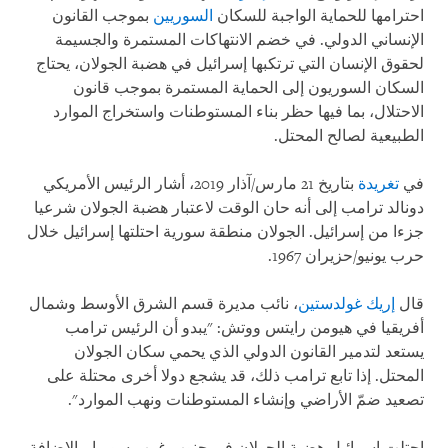
احترامها للحماية الواجبة للسكان
السوريين
بموجب القانون
الإنساني الدولي. في خضم الانتهاكات المستمرة والجسيمة
لحقوق الإنسان التي ترتكبها إسرائيل في هضبة الجولان، يحتاج
السكان السوريون إلى الحماية المستمرة بموجب قانون
الاحتلال، بما فيها حظر بناء المستوطنات واستخراج الموارد
الطبيعية لصالح المحتل
.
في
تغريدة
بتاريخ 21 مارس/آذار 2019، أشار الرئيس الأمريكي
دونالد ترامب إلى أنه حان الوقت لاعتبار هضبة الجولان شرعيا
جزءا من إسرائيل. الجولان منطقة سورية احتلتها إسرائيل خلال
حرب يونيو/حزيران 1967
.
قال
إريك غولدستين
، نائب مديرة قسم الشرق الأوسط وشمال
أفريقيا في هيومن رايتس ووتش: "يبدو أن الرئيس ترامب
يستعد لتدمير القانون الدولي الذي يحمي سكان الجولان
المحتل. إذا تابع ترامب ذلك، قد يشجع دولا أخرى محتلة على
تصعيد ضمّ الأراضي وإنشاء المستوطنات ونهب الموارد".