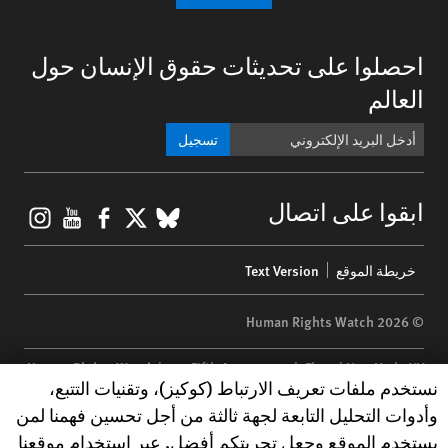
احصلوا على تحديثات حقوق الإنسان حول
العالم
تسجيل
gram
ouTube
Facebook
BlueSky
X
ابقوا على اتصال
Footer
خريطة الموقع
Text Version
menu
© 2026 Human Rights Watch
Human Rights Watch
| 350 Fifth Avenue, 34th Floor | New York,
NY
Human Rights Watch cookie preferences
نستخدم ملفات تعريف الارتباط (كوكيز)، وتقنيات التتبع،
10118-3299
USA
|
t
1.212.290.4700
وأدوات التحليل التابعة لجهة ثالثة من أجل تحسين فهمنا لمن
Human Rights Watch
is a 501(C)(3) nonprofit registered in the US
يستخدم الموقع وجعل تجربتكم أفضل. عبر استخدام موقعنا
under EIN: 13-2875808