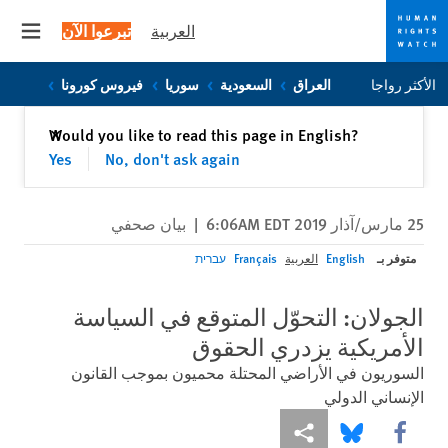
العربية
تبرعوا الآن
 menu
Skip
Skip
الأكثر رواجا
العراق
السعودية
سوريا
فيروس كورونا
to
to
cookie
main
إغلاق
Would you like to read this page in English?
✕
content
privacy
Yes
No, don't ask again
notice
25 مارس/آذار 2019 6:06AM EDT
|
بيان صحفي
متوفر بـ
English
العربية
Français
עברית
الجولان: التحوّل المتوقع في السياسة
الأمريكية يزدري الحقوق
السوريون في الأراضي المحتلة محميون بموجب القانون
الإنساني الدولي
Share this via Facebook
Share this via مشاركة
Share this via Bluesky