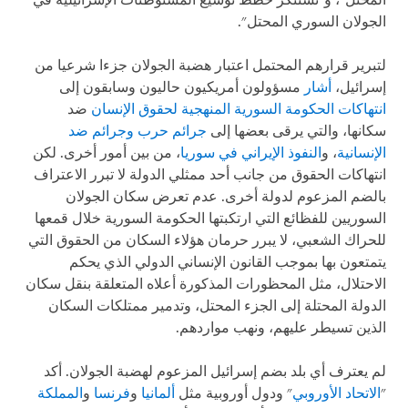
المحتل"، و"تستنكر خطط توسيع المستوطنات الإسرائيلية في
الجولان السوري المحتل
"
.
لتبرير قرارهم المحتمل اعتبار هضبة الجولان جزءا شرعيا من
إسرائيل،
أشار
مسؤولون أمريكيون حاليون وسابقون إلى
انتهاكات الحكومة السورية المنهجية لحقوق الإنسان
ضد
سكانها، والتي يرقى بعضها إلى
جرائم حرب وجرائم ضد
الإنسانية
، و
النفوذ الإيراني في سوريا
، من بين أمور أخرى. لكن
انتهاكات الحقوق من جانب أحد ممثلي الدولة لا تبرر الاعتراف
بالضم المزعوم لدولة أخرى. عدم تعرض سكان الجولان
السوريين للفظائع التي ارتكبتها الحكومة السورية خلال قمعها
للحراك الشعبي، لا يبرر حرمان هؤلاء السكان من الحقوق التي
يتمتعون بها بموجب القانون الإنساني الدولي الذي يحكم
الاحتلال، مثل المحظورات المذكورة أعلاه المتعلقة بنقل سكان
الدولة المحتلة إلى الجزء المحتل، وتدمير ممتلكات السكان
الذين تسيطر عليهم، ونهب مواردهم.
لم يعترف أي بلد بضم إسرائيل المزعوم لهضبة الجولان. أكد
"
الاتحاد الأوروبي
" ودول أوروبية مثل
ألمانيا
و
فرنسا
و
المملكة