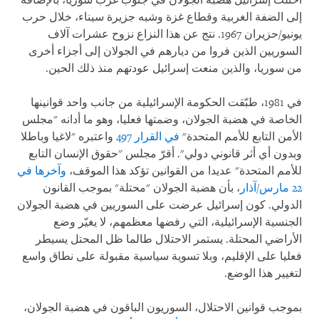
احتلت إسرائيل هضبة الجولان في جنوب غرب سوريا، بالإضافة
إلى الضفة الغربية وقطاع غزة وشبه جزيرة سيناء، خلال حرب
يونيو/حزيران 1967. نتج عن هذا النزاع نزوح عشرات آلاف
السوريين الذين فروا من ديارهم في الجولان إلى أجزاء أخرى
من سوريا، والذين منعت إسرائيل عودتهم منذ ذلك الحين
.
في 1981، طبّقت الحكومة الإسرائيلية من جانب واحد قوانينها
الخاصة في هضبة الجولان، وضمتها فعليا، وهو ما أدانه "مجلس
الأمن التابع للأمم المتحدة"
في القرار 497
واعتبره "لاغيا وباطلا
وبدون أي أثر قانوني دولي". أقرّ مجلس "حقوق الإنسان التابع
للأمم المتحدة" عديدا من القوانين تؤكد هذا الموقف،
وآخرها في
22 مارس/آذار
، بأن هضبة الجولان "محتلة" بموجب القانون
الدولي. كون إسرائيل عرضت على السوريين في هضبة الجولان
الجنسية الإسرائيلية، التي رفضها معظمهم، لا يغيّر وضع
الأراضي المحتلة. يستمر الاحتلال طالما ظل المحتل يسيطر
فعليا على الإقليم، وبلا تسوية سياسية مقبولة على نطاق واسع
لتغيير هذا الوضع
.
بموجب قوانين الاحتلال، السوريون الباقون في هضبة الجولان،