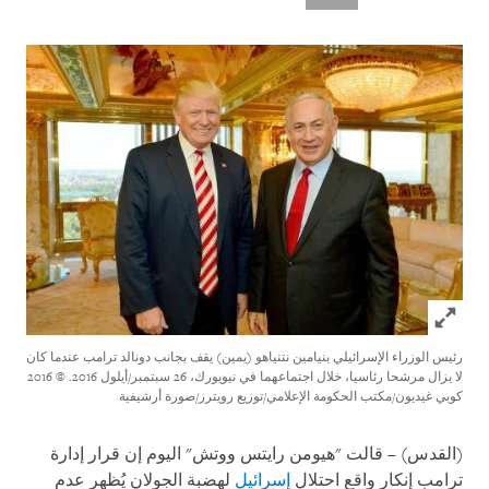
Click to expand Image
رئيس الوزراء الإسرائيلي بنيامين نتنياهو (يمين) يقف بجانب دونالد ترامب عندما كان
لا يزال مرشحا رئاسيا، خلال اجتماعهما في نيويورك، 26 سبتمبر/أيلول 2016.
© 2016
كوبي غيديون/مكتب الحكومة الإعلامي/توزيع رويترز/صورة أرشيفية
(القدس) – قالت "هيومن رايتس ووتش" اليوم إن قرار إدارة
ترامب إنكار واقع احتلال
إسرائيل
لهضبة الجولان يُظهر عدم