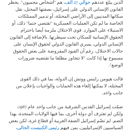
الذين يبلغ عددهم
حوالي 27 ألف
، هم "أشخاص محميون". يحظر
القانون الإنساني الدولي على إسرائيل، بصفتها المحتل، نقل
سكانها المدنيين إلى الأراضي المحتلة، أو تدمير الممتلكات
الخاصة ما لم تكن العمليات العسكرية "تقتضي حتما" ذلك، أو
الاستيلاء على الموارد. قوى الاحتلال ملزمة أيضا باحترام
الحقوق الإنسانية للسكان تحت سيطرتها. بالإضافة إلى القانون
الإنساني الدولي، يسري القانون الدولي لحقوق الإنسان على
حالات الاحتلال، رغم أن القيود المفروضة على بعض الحقوق
مسموح بها إذا كانت "لا تتجاوز مطلقا ما تقتضيه ضرورات
الوضع".
قالت هيومن رايتس ووتش إن الدولة، بما في ذلك القوى
المحتلة، لا يمكنها إلغاء هذه الحمايات والواجبات بإعلان من
جانب واحد
.
ضمّت إسرائيل القدس الشرقية من جانب واحد عام 1967،
ولكن لم تعترف أي دولة أخرى، بما فيها الولايات المتحدة، بهذا
الضم. لم تضّم إسرائيل الضفة الغربية أو قطاع غزة، لكن بعض
السياسيين الإسرائيليين، بمن فيهم
رئيس الكنيست الحالي
،