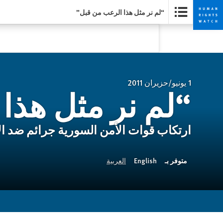
“لم نر مثل هذا الرعب من قبل”
Skip
Skip
to
to
cookie
main
content
privacy
notice
1 يونيو/حزيران 2011
“لم نر مثل هذا
ارتكاب قوات الأمن السورية جرائم ضد ال
متوفر بـ
English
العربية