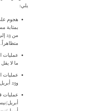
يلي:
هجوم على
بمثابة م
متظاهراً.
ما لا يقل عن 25
و23 أبريل/نيسان 2011، والتي راح ضحيتها ما لا يقل عن 34 متظاهراً.