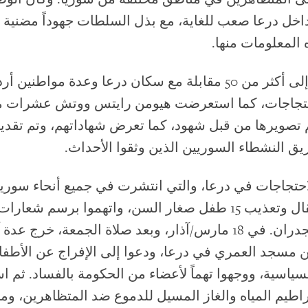
خل درعا صعب للغاية، مع بذل السلطات جهوداً مضنية
المعلومات منها.
يستند التقرير إلى أكثر من 50 مقابلة مع سكان درعا وعدة مواط
احتجاجات، كما استعرضت هيومن رايتس ووتش عشرات 
تم تصويرها من قبل شهود، كما تعرض شهاداتهم، وتم تقد
ق النشطاء السوريين الذين وثقوا الأحداث.
احتجاجات في درعا، والتي انتشرت في جميع أنحاء سوريا
المطاف، باعتقال وتعذيب 15 طفل صغار السن، واتهموا برسم شع
النظام على الجدران. في 18 مارس/آذار، وبعد صلاة الجمعة، خرج 
 مسجد العمري في درعا، ودعوا إلى الإفراج عن الأطفا
سياسية، ووجهوا تهماً لأعضاء من الحكومة بالفساد. ثم 
اطيم المياه والغاز المسيل للدموع ضد المتظاهرين، ومن