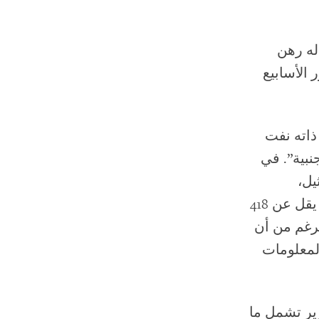
له رهن
الأسابيع
ذاته نفت
نبية”. في
يل،
واستمرت في القتل، مما أدى، حتى كتابة هذه السطور، إلى مقتل ما لا يقل عن 418
ا كلها، على الرغم من أن
لمعلومات
ير تشمل ما