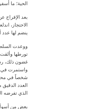
الحية؛ ما أسف
بعد الإفراج ع
الاحتجاز، اند
ينضم لها عدد أ
ووعدت السلطات
تورطها وألقت ب
غضون ذلك، ردت
العدد الدقيق 
الذي تفرضه ال
بعض من أسوأ ا