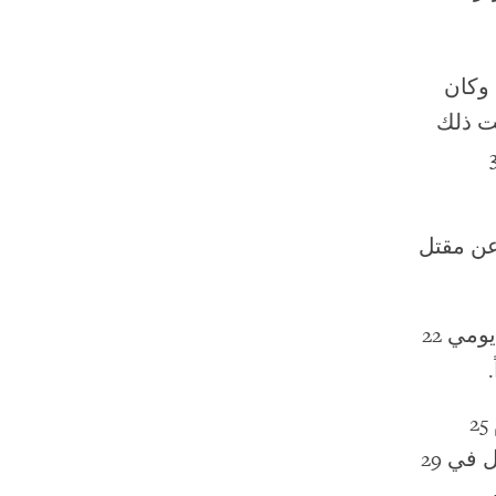
 وكان
ت ذلك
عن مقتل أكثر من 30
يل/نيسان، 2011، أسفرت عن مقتل
عمليات القتل التي تمت خلال المظاهرة والجنازة في مدينة إزرع يومي 22
عمليات قتل أثناء حصار درعا والقرى المجاورة لها (التي بدأت يوم 25
أبريل/نيسان والجارية حتى الآن في بعض البلدات)، وعمليات القتل في 29