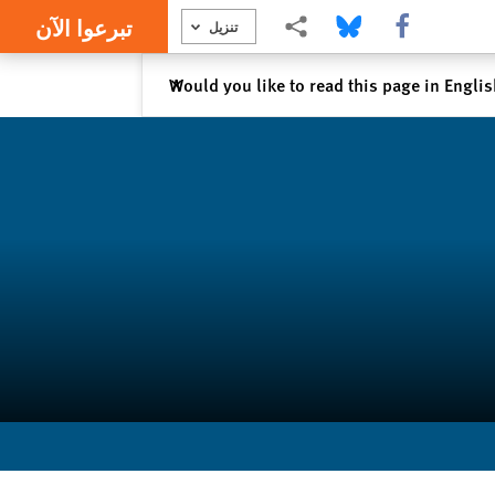
تبرعوا الآن
Share this via Facebook
Share this via Bluesky
Share this via مشاركة
تنزيل
إغلاق
Would you like to read this page in Engli
✕