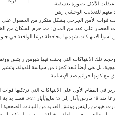
درعا
عتقلت الآلاف بصورة تعسفية،
منهم للتعذيب الوحشي رهن
نعت قوات الأمن الجرحى بشكل متكرر من الحصول على 
ت الحصار على عدد من المدن؛ مما حرم السكان من ال
 أسوأ الانتهاكات شهدتها محافظة درعا الواقعة في جن
حجم تلك الانتهاكات التي بحثت فيها هيومن رايتس ووتش
ية، بل هي أيضاً تُنفذ كجزء من سياسة للدولة، وتشير ب
ق مع كونها جرائم ضد الإنسانية.
رير في المقام الأول على الانتهاكات التي ترتكبها قوات 
في محافظة درعا منذ 18 مارس/آذار إلى 22 ماي
ت هيومن رايتس ووتش العديد من البيانات الصحفية ا
ى المتظاهرين في مناطق مختلفة من سوريا. وكان الو