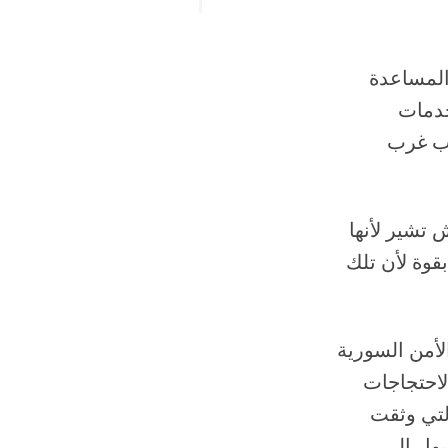
المساعدة
خدمات
وب غرب
 تشير لأنها
قوة لأن تلك
الأمن السورية
و/أيار 2011. فمنذ بداية الاحتجاجات
لتي وثقت
صول إلى