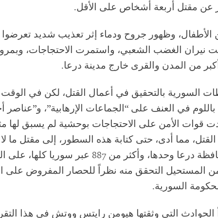
ر عن مقتل أربعة أشخاص على الأقل.
ن الأطفال، وظهور جروح ودماء إثر تعذيب شديد تعرضوا 
لعت نيران الغضب الشعبي، واستمرت الاحتجاجات، وبمرور 
كبر من المدن والقرى خارج مدينة درعا.
 السورية بالتحقيق في أعمال القتل، لكن في الوقت 
اللوم في العنف على “الجماعات الإرهابية”، و”عناصر أج
 قوات الأمن على الاحتجاجات بوحشية لم يسبق لها مث
شخصاً في محافظة درعا وحدها، وأكثر من 887 عبر سوري
من المستحيل التحقق منه نظراً للحصار المفروض على ا
حكومة السورية.
لحوادث التي وثقتها هيومن رايتس ووتش في هذا التقر