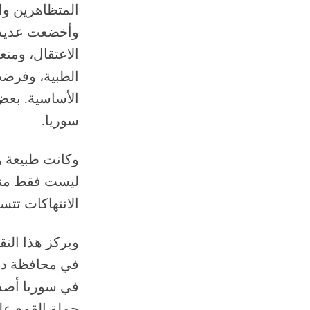
المتظاهرين وا
وأخضعت عديد 
الاعتقال، وم
الطبية، وفرض
الأساسية. بعض
سوريا.
وكانت طبيعة و
ليست فقط منهج
الانتهاكات تتس
ويركز هذا التق
في سوريا أصدر
حملة القمع عل