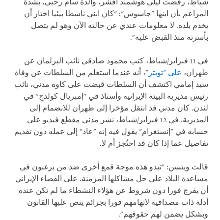
شباط، رفضت ليلي هوشمند افشر، والدة سام رجبي، بشدة
المزاعم بأن ابنها "جاسوس": "كان ابني ناشطا بيئيا اختار أن
يخدم بلده. لا معلومات عندي عن حالته الآن وهو لم يتصل
بأسرته منذ القبض عليه".
في 11 فبراير/شباط، كتب محمود صادقي نائب البرلمان عن
طهران،
على "تويتر
"، أنه عندما استعلم من السلطات عن وفاة
سيد إمامي اكتشف أن السلطات قبضت على كاوه مدني، نائب
رئيس مديرية البيئة الإيرانية وأستاذ في "إمبريال كولدج" في
لندن. كان مدني قد انتقل مؤخرا إلى طهران للانضمام إلى
المديرية. في 12 فبراير/شباط، نشر مدني مقطع فيديو على
حسابه في "إنستغرام" يقول فيه إنه "عاد" إلى عمله دون تقديم
تفاصيل عما إذا كان قد احتُجز أم لا.
قالت ويتسن: "تبدو هذه موجة قمع أخرى ضد من يرغبون في
مساعدة البلاد على حل مشاكلها المزمنة. على القضاء الإيراني
أن يفرج فورا دون شروط عن هؤلاء النشطاء ما لم تكن عنده
أدلة ذات مصداقية لاتهامهم فورا بجرائم ينص عليها القانون
وبشكل يضمن لهم حقوقهم".