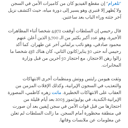
"تلغرام
" إن مقطع الفيديو كان من كاميرات الأمن في السجن
ولا يُظهر إلا قنبري وهو يسير إلى دورة مياه، حيث اكتشف نزيل
آخر جثته وراء الباب بعد ساعتين.
قال رحيمي إن السلطات أوقفت 4,972 شخصا أثناء المظاهرات
الأخيرة، وهو عدد أكبر بكثير من الـ 3,700 الذين أعلن عنهم
محمود صادقي، وهو نائب برلماني آخر عن طهران. كما أكد
رحيمي أنه حتى 30 يناير/كانون الثاني، كان هناك 438 شخصا ما
زالوا رهن الاحتجاز، مع احتجاز 50 آخرين من قبل وزارة
المخابرات.
وثقت هيومن رايتس ووتش ومنظمات أخرى الانتهاكات
والتعذيب في السجون الإيرانية، وكذلك الإفلات المزمن من
العقاب على الانتهاكات الخطيرة.
ماتت
زهره كاظمي، المصورة
الإيرانية-الكندية، في يوليو/تموز 2003 بعد أيام قليلة من
احتجازها من قبل قوات الأمن في سجن إيفين بعد أن صورت
في منطقة محظورة أمام السجن. ما زالت السلطات لم تعلن
عن معلومات عن ملابسات وفاتها.