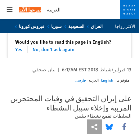
العربية
تبرعوا الآن
 menu
Skip
Skip
الأكثر رواجا
العراق
السعودية
سوريا
فيروس كورونا
to
to
cookie
main
إغلاق
Would you like to read this page in English?
✕
content
privacy
Yes
No, don't ask again
notice
13 فبراير/شباط 2018 6:17AM EST
|
بيان صحفي
متوفر بـ
English
العربية
فارسی
على إيران التحقيق في وفيات المحتجزين
المريبة وإخلاء سبيل النشطاء
السلطات تقمع نشطاء بيئيين
Share this via Facebook
Share this via مشاركة
Share this via Bluesky