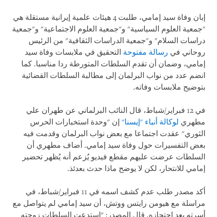
إبان وفاة سيد إمامي، طلبت 4 هيئات علمية إيرانية مستقلة هي
"جمعية العلوم السياسية" و"جمعية العلوم الاجتماعية" و"جمعية
دراسات السلام" و"جمعية الدراسات الثقافية" من الرئيس
روحاني في
رسالة مفتوحة
التحقيق في ملابسات وفاة سيد
إمامي، وضمان أن تقدم السلطات المتورطة ردا مناسبا. كما
انضم عدد من نواب البرلمان إلى مطالبة السلطات القضائية
بتوضيح ملابسات وفاته.
في 12 فبراير/شباط، قال النائب البرلماني عن طهران علي
مطهري
لوكالة أنباء "إيسنا"
إن "وحدة استخبارات الحرس
الثوري" عقدت اجتماعا مع بعض نواب البرلمان وقدمت فيه
بعض التفسيرات حول وفاة سيد إمامي. أضاف مطهري أن
السلطات عرضت عليهم مقطع فيديو يُزعم أنه يُظهر تحضير
إمامي للانتحار، لكن لا يوضح ماذا حدث بعدئذ.
أكد مصدر طلب عدم كشف اسمه في 11 فبراير/شباط، في
مراسلة مع هيومن رايتس ووتش، أن سيد إمامي لم يتواصل مع
أسرته بعد احتجازه. قال المصدر: "استدعت السلطات زوجته