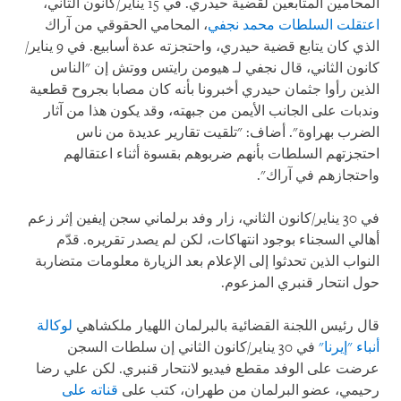
المحامين المتابعين لقضية حيدري. في 15 يناير/كانون الثاني،
اعتقلت السلطات محمد نجفي
، المحامي الحقوقي من آراك
الذي كان يتابع قضية حيدري، واحتجزته عدة أسابيع. في 9 يناير/
كانون الثاني، قال نجفي لـ هيومن رايتس ووتش إن "الناس
الذين رأوا جثمان حيدري أخبرونا بأنه كان مصابا بجروح قطعية
وندبات على الجانب الأيمن من جبهته، وقد يكون هذا من آثار
الضرب بهراوة". أضاف: "تلقيت تقارير عديدة من ناس
احتجزتهم السلطات بأنهم ضربوهم بقسوة أثناء اعتقالهم
واحتجازهم في آراك".
في 30 يناير/كانون الثاني، زار وفد برلماني سجن إيفين إثر زعم
أهالي السجناء بوجود انتهاكات، لكن لم يصدر تقريره. قدّم
النواب الذين تحدثوا إلى الإعلام بعد الزيارة معلومات متضاربة
حول انتحار قنبري المزعوم.
قال رئيس اللجنة القضائية بالبرلمان اللهيار ملكشاهي
لوكالة
أنباء "إيرنا"
في 30 يناير/كانون الثاني إن سلطات السجن
عرضت على الوفد مقطع فيديو لانتحار قنبري. لكن علي رضا
رحيمي، عضو البرلمان من طهران، كتب على
قناته على