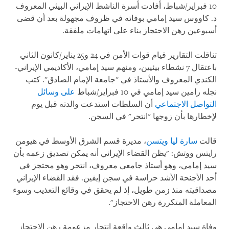
10 فبراير/شباط، أفادت أسرة الناشط الإيراني البيئي المعروف
د. كاووس سيد إمامي بوفاته في ظروف مجهولة بعد أن قضى
أسبوعين رهن الاحتجاز بناء على اتهامات ملفقة.
تناقلت التقارير قيام قوات الأمن في 24 و25 يناير/كانون الثاني
باعتقال 7 نشطاء بيئيين، ومنهم سيد إمامي، الأكاديمي الإيراني-
الكندي المعروف والأستاذ في "جامعة الإمام الصادق". كتب
نجله رامين سيد إمامي في 10 فبراير/شباط
على وسائل
التواصل الاجتماعي
أن السلطات استدعت والدته قبل يوم
لإخطارها بأن زوجها "انتحر" في السجن.
قالت
سارة ليا ويتسن
، مديرة قسم الشرق الأوسط في هيومن
رايتس ووتش: "يظن القضاء الإيراني أنه يمكن تصديق زعمه بأن
سيد إمامي، وهو أستاذ جامعي معروف، انتحر وهو محتجز في
أحد الأجنحة الأشد حراسة في سجن إيفين. فقد القضاء الإيراني
مصداقيته منذ زمن طويل، إذ لم يحقق في وقائع التعذيب وسوء
المعاملة المتكررة رهن الاحتجاز".
وفاة سيد إمامي هي ثالث واقعة انتحار مزعومة رهن الاحتجاز