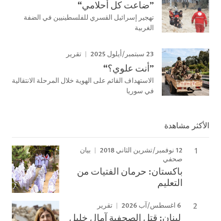
”ضاعت كل أحلامي“
تهجير إسرائيل القسري للفلسطينيين في الضفة
الغربية
23 سبتمبر/أيلول 2025
تقرير
”أنت علوي؟“
الاستهداف القائم على الهوية خلال المرحلة الانتقالية
في سوريا
الأكثر مشاهدة
12 نوفمبر/تشرين الثاني 2018
بيان
صحفي
باكستان: حرمان الفتيات من
التعليم
6 اغسطس/آب 2026
تقرير
لبنان: قتل الصحفية آمال خليل