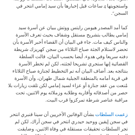
واستجوبتها 4 ساعات قبل إخبارها بأن سيد إمامي انتحر في
السجن".
كما أمد المصدر هيومن رايتس ووتش ببيان عن أسرة سيد
إمامي يطالب بتشريح مستقل وشفاف بحيث تعرف الأسرة
والناس كيف مات. جاء في البيان أن القضاء أخبر الأسرة بأن
تحضر لاستلام الجثة صباح الثلاثاء من سجن كهريزك شريطة
دفنه سريعا وفي هدوء. أيضا بحسب البيان، قالت السلطة
القضائية إنها ستجري تشريحا لجثته، لكن لم تخطر الأسرة
بنتائجه بعد. أضاف البيان أنه تم التخطيط لجنازة صباح الثلاثاء
في قرية أمامه بالمنطقة الجبلية شمال طهران، وأن الأسرة
مُنعت من عقد جنازة أو عزاء لسيد إمامي لكن تلقت زيارات بلا
حصر من أصدقائه وأقاربه وطلابه وزملائه يوم الاثنين، تحت
مراقبة عناصر شرطة تمركزوا قرب البيت.
زعمت السلطات
بشأن الوفاتين الأخريين أن سينا قنبري انتحر
في سجن إيفين ووحيد حيدري انتحر في سجن آراك. لكن لم
تجر السلطات تحقيقات مستقلة في وفاة الاثنين، وضايقت