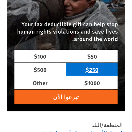
Your tax deductible gift can help stop
human rights violations and save lives
around the world.
$100
$50
$500
$250
Other
$1000
تبرعوا الآن
المنطقة/البلد