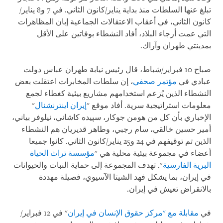
تبلغ عنها السلطات منذ بداية يناير/كانون الثاني. في 7 و8 يناير/
كانون الثاني، في أعقاب الاعتقالات الجماعية إبان المظاهرات
التي عمت أرجاء البلاد، أفاد النشطاء بوفاتين على الأقل
بمدينتي طهران وآراك.
صباح 10 فبراير/شباط، قال رئيس نيابة طهران عباس دولت
عبادي في
مؤتمر صحفي
، إن سلطات المخابرات اعتقلت بعض
النشطاء الذين يُزعم استخدامهم مشاريع بيئية كغطاء لجمع
معلومات استراتيجية سرية. أفاد موقع "
إيران اينترنشنال
"
الإخباري بأن كل من هومن جوكار، سپیده كاشاني، نيلوفر بياني،
أمير حسين خالقي، سام رجبي، وطاهر قديريان هم النشطاء
الذين تم توقيفهم في 24 و25 يناير/كانون الثاني. كانوا جميعا
أعضاء في مجموعة بيئية محلية هي "
مؤسسة تراث الحياة
البرية الفارسية
". تهدف المجموعة إلى حماية النبات والحيوانات
في إيران، بما يشكل فهد الشيتا الآسيوي، فصيلة مهددة
بالانقراض تعيش في إيران.
في
مقابلة مع "مركز حقوق الإنسان في إيران
" في 12 فبراير/