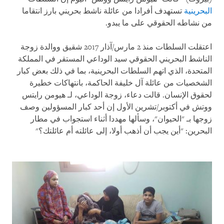
البحرينية
تستهدف أفرادا من عائلة ناشط بحريني بارز انتقاما
من نشاطه الحقوقي على ما يبدو.
اعتقلت السلطات منذ 2 مارس/آذار 2017 شقيق ووالدة زوجة
الناشط البحريني الحقوقي سيد الوداعي المستقر في المملكة
المتحدة، الذي اتهم السلطات البحرينية، بما في ذلك بعض كبار
الشخصيات من عائلة آل خليفة الحاكمة، بانتهاكات خطيرة
لحقوق الإنسان. قالت دعاء، زوجة الوداعي، لـ هيومن رايتس
ووتش في أكتوبر/تشرين الأول إن أحد كبار المسؤولين وصف
زوجها بـ "الحيوان"، وسألها مهددا أثناء استجواب في مطار
البحرين: "أين يجب أن أذهب أولا، إلى عائلته أم عائلتك؟
"