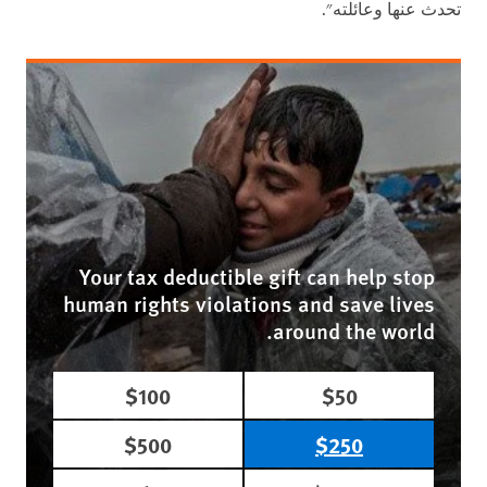
تحدث عنها وعائلته".
Your tax deductible gift can help stop
human rights violations and save lives
around the world.
$100
$50
$500
$250