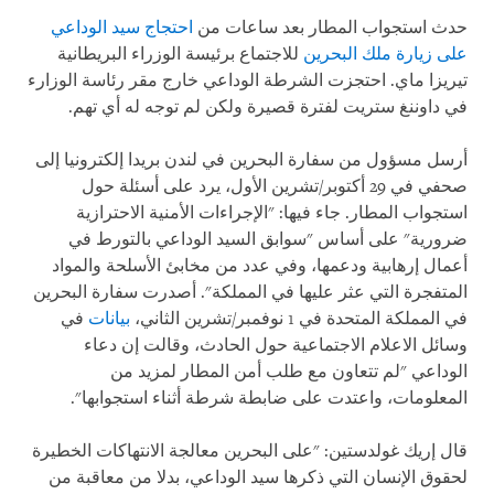
حدث استجواب المطار بعد ساعات من
احتجاج سيد الوداعي
على زيارة ملك البحرين
للاجتماع برئيسة الوزراء البريطانية
تيريزا ماي. احتجزت الشرطة الوداعي خارج مقر رئاسة الوزارء
في داوننغ ستريت لفترة قصيرة ولكن لم توجه له أي تهم.
أرسل مسؤول من سفارة البحرين في لندن بريدا إلكترونيا إلى
صحفي في 29 أكتوبر/تشرين الأول، يرد على أسئلة حول
استجواب المطار. جاء فيها: "الإجراءات الأمنية الاحترازية
ضرورية" على أساس "سوابق السيد الوداعي بالتورط في
أعمال إرهابية ودعمها، وفي عدد من مخابئ الأسلحة والمواد
المتفجرة التي عثر عليها في المملكة". أصدرت سفارة البحرين
في المملكة المتحدة في 1 نوفمبر/تشرين الثاني،
بيانات
في
وسائل الاعلام الاجتماعية حول الحادث، وقالت إن دعاء
الوداعي "لم تتعاون مع طلب أمن المطار لمزيد من
المعلومات، واعتدت على ضابطة شرطة أثناء استجوابها".
قال إريك غولدستين: "على البحرين معالجة الانتهاكات الخطيرة
لحقوق الإنسان التي ذكرها سيد الوداعي، بدلا من معاقبة من