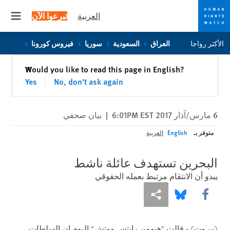
العربية
تبرعوا الآن
 menu
Skip
Skip
الأكثر رواجا
العراق
السعودية
سوريا
فيروس كورونا
to
to
cookie
main
إغلاق
Would you like to read this page in English?
✕
content
privacy
Yes
No, don't ask again
notice
6 مارس/آذار 2017 6:01PM EST
|
بيان صحفي
متوفر بـ
English
العربية
البحرين تستهدف عائلة ناشط
يبدو أن الانتقام مرتبط بعمله الحقوقي
Share this via Facebook
Share this via مشاركة
Share this via Bluesky
(بيروت)
- قالت "هيومن رايتس ووتش" اليوم إن السلطات