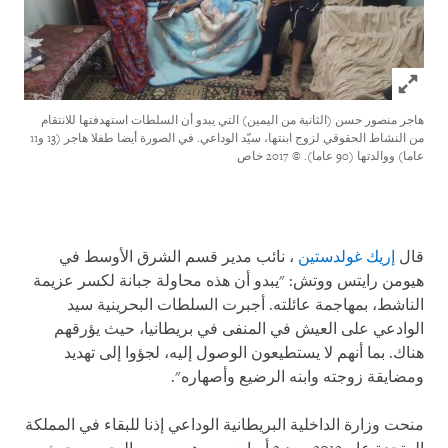
Click to expand Image
هاجر منصور حسن (الثانية من اليمين) التي يبدو أن السلطات استهدفتها للانتقام
من النشاط الحقوقي لزوج ابنتها، سيّد الوداعي. في الصورة أيضا طفلا هاجر (13 و11
عاما) ووالدتها (90 عاما).
© 2017 خاص
قال
إريك غولدستين
، نائب مدير قسم الشرق الأوسط في
هيومن رايتس ووتش: "يبدو أن هذه محاولة جبانة لكسر عزيمة
الناشط، بمهاجمة عائلته. أجبرت السلطات البحرينية سيد
الوادعي على العيش في المنفى في بريطانيا، حيث يؤرقهم
هناك. بما أنهم لا يستطيعون الوصول إليه، لجؤوا إلى تهديد
ومضايقة زوجته وابنه الرضيع وأصهاره".
منحت وزارة الداخلية البريطانية الوداعي إذنا للبقاء في المملكة