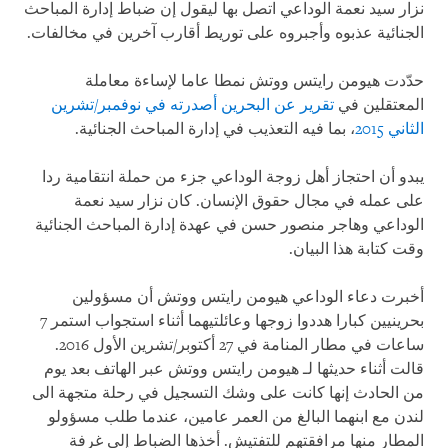
نزار سيد نعمة الوداعي اتصل بها ليقول إن ضباط إدارة المباحث
الجنائية عذبوه وأجبروه على توريط أقارب آخرين في مخالفات.
حدّدت هيومن رايتس ووتش نمطا عاما لإساءة معاملة
المعتقلين في
تقرير عن البحرين أصدرته في نوفمبر/تشرين
الثاني 2015
، بما فيه التعذيب في إدارة المباحث الجنائية.
يبدو أن احتجاز أهل زوجة الوداعي جزء من حملة انتقامية ردا
على عمله في مجال حقوق الإنسان. كان نزار سيد نعمة
الوداعي وهاجر منصور حسن في عهدة إدارة المباحث الجنائية
وقت كتابة هذا البيان.
أخبرت دعاء الوداعي هيومن رايتس ووتش أن مسؤولين
بحرينيين كبارا هددوا زوجها وعائلتيهما أثناء استجواب استمر 7
ساعات في مطار المنامة في 27 أكتوبر/تشرين الأول 2016.
قالت أثناء حديثها لـ هيومن رايتس ووتش عبر الهاتف بعد يوم
من الحادث إنها كانت على وشك التسجيل في رحلة متجهة الى
لندن مع ابنهما البالغ من العمر عامين، عندما طلب مسؤولو
المطار منها مرافقتهم للتفتيش. أخذها الضباط إلى غرفة