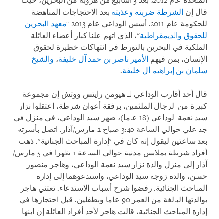
المتحدة عام 2012، بعد 3 أسابيع من هروبه من البحرين، حيث
قال إن
الشرطة ضربته وعذبته
بعد الاحتجاجات المناهضة
للحكومة عام 2011. أسس الوداعي عام 2013 "
معهد البحرين
للحقوق والديمقراطية
"، الذي اتهم علنا ​​كبار أعضاء العائلة
الملكية في البحرين بالتورط في انتهاكات خطيرة لحقوق
الإنسان، بمن فيهم
الأمير ناصر بن حمد آل خليفة
،
والشيخ
سلمان بن إبراهيم آل خليفة
.
قال أحد أقارب الوداعي لـ هيومن رايتس ووتش إن مجموعة
كبيرة من الرجال الملثمين، برفقة أعوان شرطة، اعتقلوا نزار
سيد نعمة الوداعي (18 عاما)، صهر سيد الوداعي، في منزل في
جد علي حوالي الساعة 3:40 صباح 2 مارس/آذار. اتصل بأسرته
بعد ساعتين ليقول إنه كان في "إدارة المباحث الجنائية". ذهب
أفراد شرطة بملابس مدنية حوالي الساعة 1 ظهرا في 5 مارس/
آذار إلى منزل والدة نزار سيد نعمة الوداعي، وهاجر منصور
حسن، والدة زوجة سيد الوداعي، واستدعوهما إلى إدارة
المباحث الجنائية. رفضوا شرح أسباب الاستدعاء. تعتني هاجر
بوالدتها البالغة من العمر 90 عاما وبطفلين. قبل احتجازها في
إدارة المباحث الجنائية، قالت هاجر لأحد أفراد العائلة إن ابنها