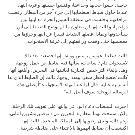
خاصة، خلعوا حجابها وحذاءها، وفتشوا حقيبتها وعربة ابنها.
عندما حاول ضباط اصطحابها إلى جزء آخر من المطار، رفضت
مرافقتهم وجلست في منطقة السوق الحرة مع ابنها بين
ذراعيها، وقالت إنها لن تتعاون ما لم يوضح الضباط إلى أين
سيأخذونها ولماذا. فصلها الضباط قسرا عن ابنها وجروّها من
معصميها حتى وقفت ورافقتهم إلى غرفة الاستجواب.
قالت دعاء لـ هيومن رايتس ووتش إنها خضعت بعد ذلك
لاستجواب دام 7 ساعات، سألها فيه ضابط عن عمل زوجها،
وهدد بإلغاء التراخيص التجارية لعائلتها في البحرين، وأبلغها أنها
كانت تخضع لحظر سفر، وهدد زوجها. قالت إن الضابط الذي بدا
أنه برتبة عالية، قال لها عند انتهاء الاستجواب: "أوصلي هذه
الرسالة لزوجك: سوف أصل إليه".
أجبرت السلطات دعاء الوداعي وابنها على تفويت تلك الرحلة،
ولكن سمحت لهما بمغادرة البحرين في 1 نوفمبر/تشرين الثاني.
رغم ذلك، ولدى وصولها إلى المملكة المتحدة، قالت إنها
اكتشفت أن ضباطا اتهموها بالاعتداء على ضابطة شرطة.