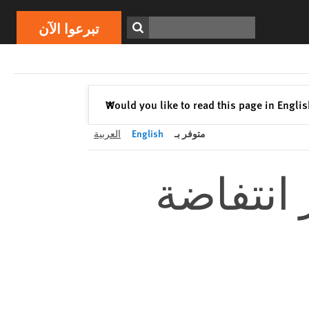
تبرعوا الآن
Print
ابحث
تبرعوا الآن
إغلاق
Would you like to read this page in Engli
✕
متوفر بـ
English
العربية
 انتفاضة