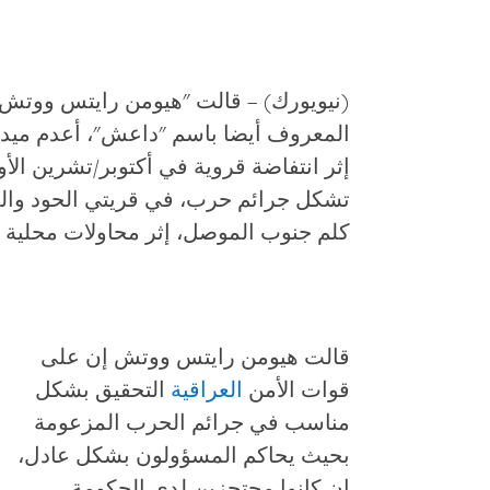
(نيويورك) – قالت "هيومن رايتس ووتش" ا
كلم جنوب الموصل، إثر محاولات محلية 
قالت هيومن رايتس ووتش إن على
قوات الأمن
العراقية
التحقيق بشكل
مناسب في جرائم الحرب المزعومة
بحيث يحاكم المسؤولون بشكل عادل،
إن كانوا محتجزين لدى الحكومة
.