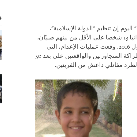
ق
ليوم إن تنظيم "الدولة الإسلامية"،
المعروف أيضا باسم "داعش"، أعدم ميدانيا 13 شخصا على الأقل من بينهم صبيّان،
إثر انتفاضة قروية في أكتوبر/تشرين الأول 2016. وقعت عمليات الإعدام، التي
تشكل جرائم حرب، في قريتي الحود واللزاكة المتجاورتين والواقعتين على بعد 50
لطرد مقاتلي داعش من القريتين
.