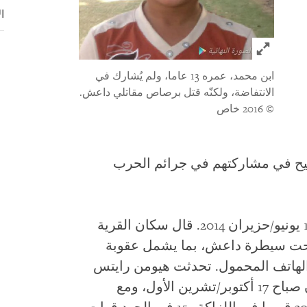
ا
Click to expand Image
ابن محمد، عمره 13 عاما، ولم يُشارك في
الانتفاضة، ولكنّه قتل برصاص مقاتلي داعش.
© 2016 خاص
ح في مشاركتهم في جرائم الحرب
في 10 يونيو/حزيران 2014. قال سكان القرية
تحت سيطرة داعش، بما يشمل عقوبة
 الهاتف المحمول. تحدثت هيومن رايتس
ووتش مع 7 من سكان القريتين؛ قالوا إن صباح 17 أكتوبر/تشرين الأول، ومع