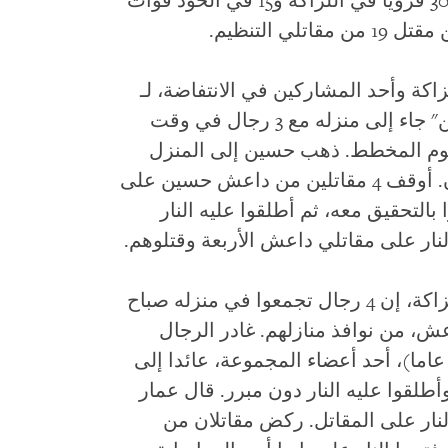
اقتراب قوات الأمن العراقية، هاجم نحو 30 قرويا في اللزاكة و15 في الحود قوات
 التنظيم.
ط من اللزاكة وأحد المشاركين في الانتفاضة، لـ
هيومن رايتس ووتش إن ابن عمه "حسين" جاء إلى منزله مع 3 رجال في وقت
جوم المخطط. ذهب حسين إلى المنزل
لإحضار بندقية، بينما خرج أحمد والآخرون. أوقف 4 مقاتلين من داعش حسين على
رعوا بالتحقيق معه، ثم أطلقوا عليه النار
.
قال "عمار" (54 عاما)، عامل نفط من اللزاكة، إن 4 رجال تجمعوا في منزله صباح
ش، من نوافذ منازلهم. غادر الرجال
والي 11:30 صباحا. بينما كان محمود (19 عاما)، أحد أعضاء المجموعة، عائدا إلى
طلقوا عليه النار دون مبرر. قال عمار
لنار على المقاتل. ركض مقاتلان من