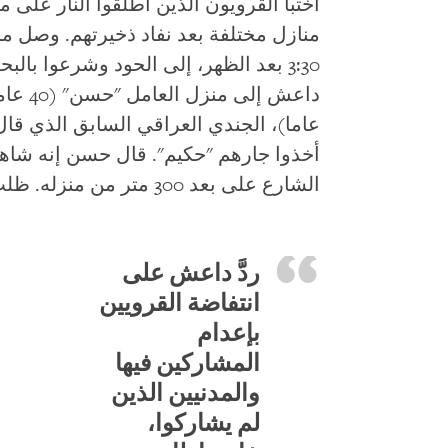
اختبأ القرويون الذين أطلقوا النار على
منازل مختلفة بعد نفاد ذخيرتهم. وصل م
عاما)، الجندي العراقي السابق الذي ق
أخذوا جارهم "حكيم". قال حسن إنه شاه
الشارع على بعد 300 متر م
ردَّ داعش على
انتفاضة القرويين
بإعدام
المشاركين فيها
والمدنيين الذين
لم يشاركوا،