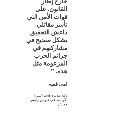
خارج إطار
القانون. على
قوات الأمن التي
تأسر مقاتلي
داعش التحقيق
بشكل صحيح في
مشاركتهم في
جرائم الحرب
المزعومة مثل
هذه.
لمى فقيه
نائبة مديرة قسم الشرق
الأوسط في هيومن رايتس
ووتش