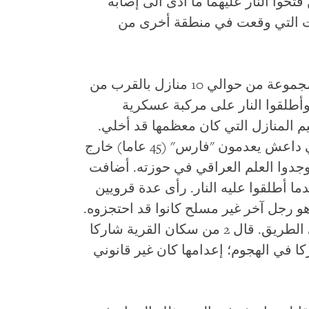
تحوا النار عليهما ما أدى الى إصابة
ات التي وقعت في منطقة أخرى من
انتشر مشاركون آخرون بالانتفاضة في مجموعة من حوالي 10 منازل بالقرب من
وأطلقوا النار على مركبة عسكرية
م المنازل التي كان معظمها قد أخلي.
قالت إحدى الجارات إنها شاهدت مقاتلي داعش يعدمون "فارس" (45 عاما) خارج
وجدوا العلم العراقي في حوزته. أضافت
ا أطلقوا عليه النار. رأى عدة قرويين
 رجل آخر غير مسلح كانوا قد احتجزوه.
وجدوا جثتي فارس ويوسف مرميتين في الطريق. قال 2 من سكان القرية شاركا
 في الهجوم؛ إعدامها كان غير قانوني