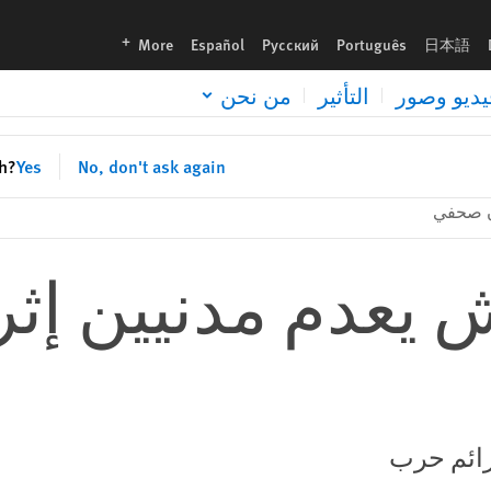
languages
More
Español
Русский
Português
日本語
يديو وصور
التأثير
من نحن
sh?
Yes
No, don't ask again
ن صحفي
 يعدم مدنيين إثر
رائم حرب