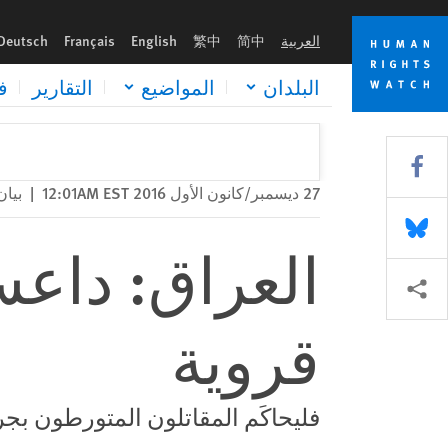
Skip
Skip
العراق: داعش يعدم مدنيين إثر انتفاضة قروية
to
to
العربية
简中
繁中
English
Français
Deutsch
cookie
main
content
privacy
البلدان
المواضيع
التقارير
ف
notice
Share this via Facebook
27 ديسمبر/كانون الأول 2016 12:01AM EST
|
بيا
Share this via Bluesky
العراق: داعش
Share this via مشاركة
قروية
فليحاكَم المقاتلون المتورطون بج