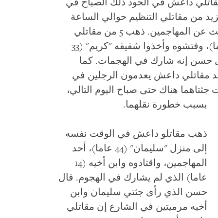
 مقاتلي داعش في الحود ذلك الصباح في
زيد من مقاتلي التنظيم حوالي الساعة
3:30 بعد الظهر، إلى الحود وشرعوا بالبحث عن المهاجمين. ذهب 5 من مقاتلي
داعش إلى منزل العامل "حسن" (40 عاما)، وفتشوه وأخذوا شقيقه "كريم" (33
ال حسن إنه شارك في الهجمات. كما
د مقاتلي داعش يعدمون الرجلين في
ن منزله. ظلت جثتاهما هناك حتى صباح اليوم التالي،
بسبب خطورة نقلهما
.
ذهب مقاتلو داعش في الوقت نفسه
إلى منزل "سليمان" (44 عاما)، أحد
المهاجمين، واقتادوه وابن أخيه (14
عاما) الذي لم يشارك في الهجوم. قال
حسن الذي رأى جثتي سليمان وابن
أخيه مرميتين في الشارع إن مقاتلي