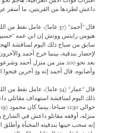
داعش لطردها من القريتين، ما أسفر عن مقتل 19 من مقاتلي
قال "أحمد" (37 عاما)، عامل نف
سابق من صباح ذلك اليوم لمناقشة اله
بعد نحو 200 متر من منزل أحمد وش
وأصابوه. قال أحمد إنه و3 آخرين فتحوا النار على مقاتلي داعش الأربعة وقتلوهم
ذلك اليوم لمناقشة استهداف مقاتلي داع
ح
منزله، أوقفه مقاتلو داعش في الشارع وأ
إنه سحب حينها بندقيته المخبأة وأطلق ا