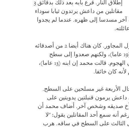
إطلاق النار. قرع بابه بعد ذلك بدقائق 3
مقاتلين من داعش يرتدون ثيابا سوداء
ل بينما وجه آخر مسدسا إلى ظهره. عندما لم يجدوا
ئلته.
كانت زوجته وبناته الأربع وابناه في المنزل المجاور. كان هناك أيضا 2 من أصدقائه
(54 و40 عاما)، وواحد من أبناء إخوانهما (19 عاما)، ولكنهم صعدوا إلى سطح
المنزل للاختباء لأنهم كانوا قد شاركوا في الهجوم. قالت محمد إن ابنه (13 عاما)،
أنه كان خائفا.
ل الأربعة غير مسلحين على السطح.
داعش يرمون قنبلتين يدويتين على
 أخ صديقه وشخص آخر. أضاف محمد أن
رغم أنه سمع أحد المقاتلين يقول: "لا
رجل الثالث على السطح في ساقه. هرب