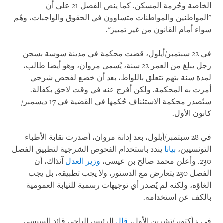
الخاصة وحُرمة المسكن. كما ينص الفصل 21 على أن
"المواطنين والمواطنات متساوون في الحقوق والواجبات، وهُم
سواء أمام القانون من غير تمييز".
في 22 سبتمبر/أيلول، قضت محكمة في مدينة سوسة بسجن
رجل يبلغ من العمر 22 سنة، يُسمى مروان، وهو أيضا طالب،
لمدة سنة بتهم تتعلق باللواط، بعد أن خضع لفحص شرجي
أمرت به المحكمة. ولكن أفرج عنه في وقت لاحق بكفالة.
ستُصدر محكمة الاستئناف حُكمها في القضية في 17 ديسمبر/
كانون الأول.
في 28 سبتمبر/أيلول، بعد إدانة مروان، أصدرت نقابة الأطباء
التونسيين،
بيانا
يندد باستخدام الفحوص الشرجية لتطبيق الفصل
230. وأعلن محمد صالح بن عيسى،
وزير العدل
آنذاك، أن
الفصل 230 يتعارض مع الدستور، ولا يجب تطبيقه، بل يجب
الغاؤه، ولكنه لم يُصدر أي توجيهات رسمية للنيابة العمومية
بالكف عن استخدامه.
في 5 أكتوبر/تشرين الأول،
قال
الرئيس الباجي قائد السبسي