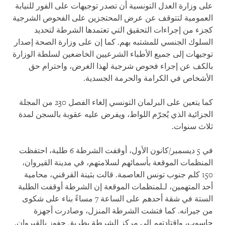
على وزارة العدل التونسية أن تصدر توجيهات على الفور للنيابة
العمومية لتتوقف عن عرض المحتجزين على الفحوص الشرجية
كجزء من إجراءات التحقيق التي تعتمدها الشرطة لتحديد
السلوك الجنسي للمشتبه بهم. كما إن على وزارة الصحة إصدار
توجيهات إلى جميع الأطباء الشرعيين الخاضعين لسلطة الوزارة
بالكف عن إجراء فحوص شرجية لهذا الغرض، واحترام حق
الأشخاص في الكرامة والحرمة الجسدية.
كما يتعين على البرلمان التونسي إلغاء الفصل 230 من المجلة
الجزائية الذي يُجرّم اللواط، ويفرض عليه عقوبة بالسجن لمدة
ثلاث سنوات
.
في 5 ديسمبر/كانون الأول، أوقفت الشرطة 6 طلبة، احتفظت
المنظمات الموقعة بأسمائهم لسلامتهم، في مدينة القيروان،
150 كلم جنوب تونس العاصمة. قالت بثينة القرقني، محامية
أحد المتهمين، لـلمنظمات الموقعة إن الشرطة أوقفت الطلبة
الستة في شقة أحدهم على الساعة 7 مساءً بناء على شكوى
من جيرانه. كما فتشت الشرطة المنزل، وصادرت أجهزة
حاسوب، واقتادتهم إلى مركز الشرطة بطريق حفوز بالقيروان.