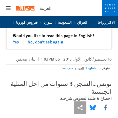
العربية
تبرعوا الآن
 menu
Skip
Skip
الأكثر رواجا
العراق
السعودية
سوريا
فيروس كورونا
to
to
cookie
main
إغلاق
Would you like to read this page in English?
✕
content
privacy
Yes
No, don't ask again
notice
16 ديسمبر/كانون الأول 2015 1:03PM EST
|
بيان صحفي
متوفر بـ
English
العربية
Français
تونس ـ السجن 3 سنوات من اجل المثلية
الجنسية
اخضاع 6 طلبة لفحوص شرجية
Share this via Facebook
Share this via مشاركة
Share this via Bluesky