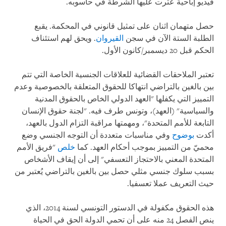
فيديو إباحية عثرت عليها الشرطة في حاسوبه.
حصل متهمان اثنان على تمثيل قانوني في المحكمة. يقبع
الطلبة الستة الآن في سجن
القيروان
. ويحق لهم استئناف
الحكم قبل 20 ديسمبر/كانون الأول.
تعتبر الملاحقات القضائية للعلاقات الجنسية الخاصة التي تتم
بين بالغين بالتراضي انتهاكا للحقوق المتعلقة بالخصوصية وعدم
التمييز التي يكفلها "العهد الدولي الخاص بالحقوق المدنية
والسياسية" (العهد)، وتونس طرف فيه. "لجنة حقوق الإنسان
التابعة للأمم المتحدة"، ومهمتها مراقبة التزام الدول بالعهد،
أكدت
بوضوح
وفي مناسبات متعددة أن التوجه الجنسي وضع
محميّ من التمييز بموجب أحكام العهد. كما
خلص
"فريق الأمم
المتحدة المعني بالاحتجاز التعسفي" إلى أن إيقاف الأشخاص
بسبب سلوك جنسي مثلي حصل بين بالغين بالتراضي يُعتبر من
حيث التعريف عملا تعسفيا.
هذه الحقوق مكفولة في الدستور التونسي لسنة 2014، الذي
ينص الفصل 24 منه على أن تحمي الدولة الحق في الحياة