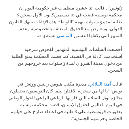
(تونس) ـ قالت اثنا عشرة منظمات غير حكومية اليوم إن
محكمة تونسية قضت في 10 ديسمبر/كانون الأول بسجن 6
طلبة لمدة 3 سنوات بتهمة "اللواط". هذه الإدانات تنتهك القانون
الدولي، وتتعارض مع الحقوق المتعلقة بالخصوصية وعدم
التمييز التي يكفلها الدستور
التونسي
لسنة 2014.
أخضعت السلطات التونسية المتهمين لفحوص شرجية
استخدمت كأدلة في القضية. كما قضت المحكمة بمنع الطلبة
من دخول مدينة القيروان لمدة 3 سنوات بعد خروجهم من
السجن.
قالت
آمنة القلالي
، مديرة مكتب هيومن رايتس ووتش في
تونس: "يا لها من سخرية الاقدار: بينما كان التونسيون يحتفلون
بجائزة نوبل للسلام التي فاز بها الرباعي الراعي للحوار الوطني
في اليوم العالمي لحقوق الإنسان، قضت محكمة تونسية
بعقوبات قروسطية على 6 طلبة في اعتداء صارخ علي حياتهم
الخاصة وحرمتهم الجسدية".