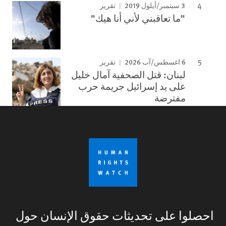
3 سبتمبر/أيلول 2019
تقرير
"ما تعاقبني لأني أنا هيك"
6 اغسطس/آب 2026
تقرير
لبنان: قتل الصحفية آمال خليل
على يد إسرائيل جريمة حرب
مفترضة
احصلوا على تحديثات حقوق الإنسان حول