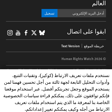
العالم
تسجيل
gram
ouTube
Facebook
BlueSky
X
ابقوا على اتصال
Footer
خريطة الموقع
Text Version
menu
© 2026 Human Rights Watch
Human Rights Watch
| 350 Fifth Avenue, 34th Floor | New York,
NY
Human Rights Watch cookie preferences
نستخدم ملفات تعريف الارتباط (كوكيز)، وتقنيات التتبع،
10118-3299
USA
|
t
1.212.290.4700
وأدوات التحليل التابعة لجهة ثالثة من أجل تحسين فهمنا لمن
Human Rights Watch
is a 501(C)(3) nonprofit registered in the US
يستخدم الموقع وجعل تجربتكم أفضل. عبر استخدام موقعنا
under EIN: 13-2875808
فإنكم توافقون على ذلك. يمكنكم قراءة سياسات الخصوصية
الخاصة بنا لمعرفة ما الذي يتم استخدام ملفات تعريف
الارتباط من أجله وكيف يمكنكم تغيير إعداداتكم.