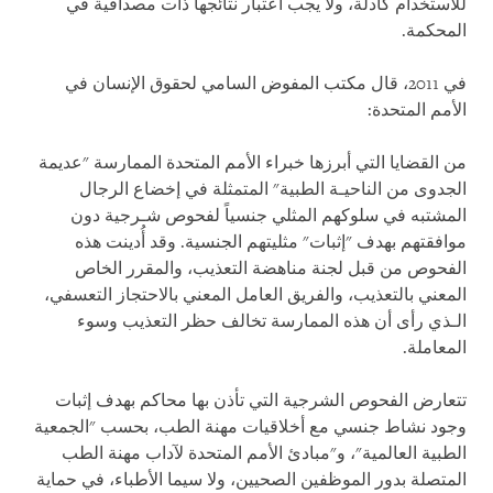
للاستخدام كأدلة، ولا يجب اعتبار نتائجها ذات مصداقية في
المحكمة.
في 2011، قال مكتب المفوض السامي لحقوق الإنسان في
الأمم المتحدة:
من القضايا التي أبرزها خبراء الأمم المتحدة الممارسة "عديمة
الجدوى من الناحيـة الطبية" المتمثلة في إخضاع الرجال
المشتبه في سلوكهم المثلي جنسياً لفحوص شـرجية دون
موافقتهم بهدف "إثبات" مثليتهم الجنسية. وقد أُدينت هذه
الفحوص من قبل لجنة مناهضة التعذيب، والمقرر الخاص
المعني بالتعذيب، والفريق العامل المعني بالاحتجاز التعسفي،
الـذي رأى أن هذه الممارسة تخالف حظر التعذيب وسوء
المعاملة.
تتعارض الفحوص الشرجية التي تأذن بها محاكم بهدف إثبات
وجود نشاط جنسي مع أخلاقيات مهنة الطب، بحسب "الجمعية
الطبية العالمية"، و"مبادئ الأمم المتحدة لآداب مهنة الطب
المتصلة بدور الموظفين الصحيين، ولا سيما الأطباء، في حماية