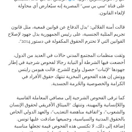
على قناة "سي بي سي" المصرية إنه سيُعارض أي محاولة
لإلغاء القانون.
قالت أمنة القلالي: "بدل الدفاع عن قوانين قمعية، مثل قانون
تجريم المثلية الجنسية، على رئيس الجمهورية بذل جهود لإصلاح
القوانين التي لا تحترم الحقوق المكفولة في دستور 2014".
وثقت منظمات المجتمع المدني حالات في العديد من الدول،
أخضعت فيها الشرطة أو النيابة رجالا لفحوص شرجية في إطار
جهودها "لإثبات" حصول ولوج للشرج. قالت هيومن رايتس
ووتش إن هذه الفحوص المخزية تنتهك حقوق الأفراد في
الكرامة والخصوصية والحُرمة الجسدية.
كما ترقى الفحوص الشرجية إلى مصافي المعاملة القاسية
واللاإنسانية والمهينة، وتنتهك "الميثاق الأفريقي لحقوق الإنسان
والشعوب"، و"اتفاقية مناهضة التعذيب"، والعهد الدولي الخاص
بالحقوق المدنية والسياسية، وجميعها صادقت عليها تونس.
إضافة إلى ذلك، لا تكتسي هذه الفحوص قيمة تجعلها مناسبة