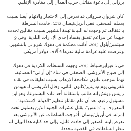
برزاني إلى دعوة مقاتلي حزب العمال إلى مغادرة الإقليم.
كان شروان شرواني قد تعرض إلى الاحتجاز والاتهام أيضا بسبب
بعمله الصحفي. ففي أبريل/نيسان 2012، قامت الشرطة
باعتقاله، ثم وجهت له النيابة تهمة التشهير بسبب مقالين تحدث
فيهما عن مزاعم تتعلق بفساد إحدى الإدارات البلدية. وفي 9
سبتمبر/أيلول 2015، أدانت محكمة في دهوك شرواني بالتشهير،
وفرضت عليه غرامة مالية قدرها 6 آلاف دولار أمريكي.
في 2 فبراير/شباط 2015، وجهت السلطات الكردية في دهوك
إلى صباح الأتروشي، الصحفي في قناة "إن أر تي"
الفضائية،
تهما بموجب قانون مكافحة الإرهاب بسبب تعليقات في لقاء
تلفزيوني يوم 29 يناير/كانون الثاني. وقال الأتروشي لـ هيومن
رايتس ووتش إنه طالب باستقالة أحد قادة البشمرغا، وهو ابن
مسؤول رفيع، بعد أن قام مقاتلو تنظيم "الدولة الإسلامية"،
المعروف بـ "داعش"، بقتل عشرات الجنود الذين يعملون تحت
إمرته. في أبريل/نيسان، أفرجت السلطات عن الأتروشي بعد
تعرض ابنه الصغير إلى حادث قاتل، وإلى حد كتابة هذا البيان لم
تنظر السلطات في القضية مجددا.