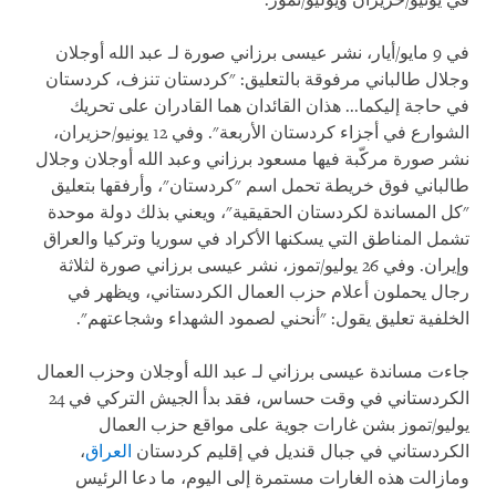
في يونيو/حزيران ويوليو/تموز.
في 9 مايو/أيار، نشر عيسى برزاني صورة لـ عبد الله أوجلان
وجلال طالباني مرفوقة بالتعليق: "كردستان تنزف، كردستان
في حاجة إليكما... هذان القائدان هما القادران على تحريك
الشوارع في أجزاء كردستان الأربعة". وفي 12 يونيو/حزيران،
نشر صورة مركّبة فيها مسعود برزاني وعبد الله أوجلان وجلال
طالباني فوق خريطة تحمل اسم "كردستان"، وأرفقها بتعليق
"كل المساندة لكردستان الحقيقية"، ويعني بذلك دولة موحدة
تشمل المناطق التي يسكنها الأكراد في سوريا وتركيا والعراق
وإيران. وفي 26 يوليو/تموز، نشر عيسى برزاني صورة لثلاثة
رجال يحملون أعلام حزب العمال الكردستاني، ويظهر في
الخلفية تعليق يقول: "أنحني لصمود الشهداء وشجاعتهم".
جاءت مساندة عيسى برزاني لـ عبد الله أوجلان وحزب العمال
الكردستاني في وقت حساس، فقد بدأ الجيش التركي في 24
يوليو/تموز بشن غارات جوية على مواقع حزب العمال
الكردستاني في جبال قنديل في إقليم كردستان
العراق
،
ومازالت هذه الغارات مستمرة إلى اليوم، ما دعا الرئيس