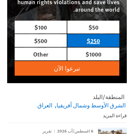
human rights violations and save lives
around the world.
$100
$50
$500
$250
Other
$1000
تبرعوا الآن
المنطقة/البلد
الشرق الأوسط وشمال أفريقيا
العراق
قراءة المزيد
6 اغسطس/آب 2026
تقرير