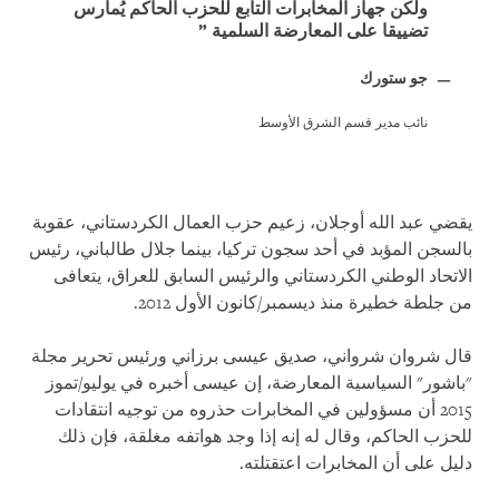
ولكن جهاز المخابرات التابع للحزب الحاكم يُمارس
تضييقا على المعارضة السلمية
جو ستورك
نائب مدير قسم الشرق الأوسط
يقضي عبد الله أوجلان، زعيم حزب العمال الكردستاني، عقوبة
بالسجن المؤبد في أحد سجون تركيا، بينما جلال طالباني، رئيس
الاتحاد الوطني الكردستاني والرئيس السابق للعراق، يتعافى
من جلطة خطيرة منذ ديسمبر/كانون الأول 2012.
قال شروان شرواني، صديق عيسى برزاني ورئيس تحرير مجلة
"باشور" السياسية المعارضة، إن عيسى أخبره في يوليو/تموز
2015 أن مسؤولين في المخابرات حذروه من توجيه انتقادات
للحزب الحاكم، وقال له إنه إذا وجد هواتفه مغلقة، فإن ذلك
دليل على أن المخابرات اعتقتلته.