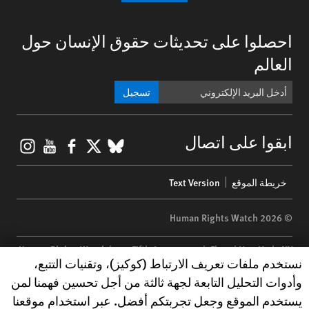
احصلوا على تحديثات حقوق الإنسان حول
العالم
تسجيل
gram
ouTube
Facebook
BlueSky
X
ابقوا على اتصال
Footer
خريطة الموقع
Text Version
menu
© 2026 Human Rights Watch
Human Rights Watch
| 350 Fifth Avenue, 34th Floor | New York,
NY
Human Rights Watch cookie preferences
نستخدم ملفات تعريف الارتباط (كوكيز)، وتقنيات التتبع،
10118-3299
USA
|
t
1.212.290.4700
وأدوات التحليل التابعة لجهة ثالثة من أجل تحسين فهمنا لمن
Human Rights Watch
is a 501(C)(3) nonprofit registered in the US
يستخدم الموقع وجعل تجربتكم أفضل. عبر استخدام موقعنا
under EIN: 13-2875808