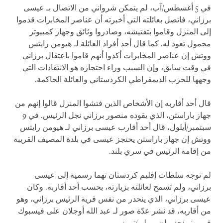
في 5 أغسطس/آب، لم يتمكن شرواني من الاتصال بـ عيسى
برزاني، فاتصل بعائلته التي أخبرته أن عناصر المخابرات قدموا
إلى المنزل وقاموا بتفتيشه، وصادروا وثائق وجهاز كمبيوتر
محمول تعود له. كما قال أحد أفراد العائلة لـ هيومن رايتس
ووتش إن عناصر المخابرات أكدوا أنهم قاموا باعتقال برزاني
في وقت سابق، وإن السبب وراء احتجازه هو الانتقادات التي
وجهها للحزب الديمقراطي الكردستاني والعائلة الحاكمة.
قال أحد أقاربه إن الأشخاص الذين فتشوا المنزل قالوا إنهم من
جهاز باراستن، الذي يقوده منصور برزاني نجل الرئيس. في 9
سبتمبر/أيلول، قال أحد أقارب عيسى برزاني لـ هيومن رايتس
ووتش إن جهاز باراستن يحتجز عيسى في بلدة المصيف القريبة
من إقامة الرئيس في سري بلند.
لم توجه سلطات إقليم كردستان تهما رسمية إلى عيسى
برزاني، ولم تسمح لعائلته بزيارته، بحسب أحد أقاربه. وكان
عيسى برزاني، الذي ينحدر من نفس قرية الرئيس برزاني، وهو
من أقاربه، قد نشر عدّة صور لـ عبد الله أوجلان على فيسبوك