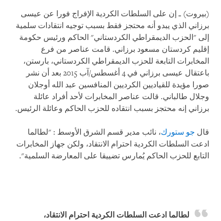
(بيروت) ـ إن على السلطات الكردية الإفراج فورا عن عيسى
برزاني الذي يبدو أنه محتجز فقط بسبب توجيه انتقادات سلمية
إلى "الحزب الديمقراطي الكردستاني" الحاكم ورئيس حكومة
إقليم كردستان مسعود برزاني. قامت عناصر من فرع
المخابرات التابعة للحزب الديمقراطي الكردستاني، بارستن،
باعتقال عيسى برزاني في 4 أغسطس/آب 2015 بعد أن نشر
صورا مؤيدة للقياديين الكرديين المنافسين عبد الله أوجلان
وجلال طالباني. قالت عناصر المخابرات لأحد أفراد عائلة
برزاني إنه محتجز بسبب انتقاده للحزب الحاكم وعائلة الرئيس.
قال
جو ستورك
، نائب مدير قسم الشرق الأوسط : "لطالما
ادعت السلطات الكردية احترام الانتقاد، ولكن جهاز المخابرات
التابع للحزب الحاكم يُمارس تضييقا على المعارضة السلمية".
لطالما ادعت السلطات الكردية احترام الانتقاد،