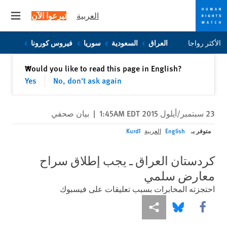
العربية
تبرعوا الآن
 menu
Skip
Skip
الأكثر رواجا
العراق
السعودية
سوريا
فيروس كورونا
to
to
cookie
main
إغلاق
Would you like to read this page in English?
✕
content
privacy
Yes
No, don't ask again
notice
23 سبتمبر/أيلول 2015 1:45AM EDT
|
بيان صحفي
متوفر بـ
English
العربية
Kurdî
كردستان العراق ـ يجب إطلاق سراح
معارض سلمي
احتجزته المخابرات بسبب تعليقات على فيسبوك
Share this via Facebook
Share this via مشاركة
Share this via Bluesky