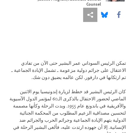
Counsel
Share this via Facebook
Share this via مشاركة
Share this via Bluesky
تمكن الرئيس السوداني عمر البشير حتى الآن من تفادي
الاعتقال على جرائم دولية مزعومة ـ تشمل الإبادة الجماعية ـ
تم ارتكابها في دارفور. لكن عالمه يضيق دون شك.
كان الرئيس البشير قد خطط لزيارة إندونيسيا يوم الاثنين
الماضي لحضور الاحتفال بالذكرى الـ60 لمؤتمر الدول الآسيوية
والأفريقية في باندونغ عام 1955. وبدت الرحلة وكأنها مصممة
لتحسين مصداقية الزعيم المطلوب من المحكمة الجنائية
الدولية بتهم الإبادة الجماعية وجرائم الحرب والجرائم ضد
الإنسانية. إلا أن جهوده ارتدت عليه، فألغى البشير الرحلة في