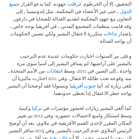
التحقيق، إلا أن الخرطوم
عرقلت
جهوده. كما يدعو القرار
جميع
الدول
ـ حتى غير الأعضاء في المحكمة، مثل إندونيسيا ـ إلى
التعاون مع جهود المحكمة لتقديم العدالة للضحايا في دارفور.
وقد قامت منظمات المجتمع المدني ـ في أفريقيا بوجه خاص ـ
بإصدار
نداءات
متكررة لاعتقال البشير ولكي تضمن الحكومات
أن يواجه العدالة.
وعلى مر السنوات اختارت حكومات عديدة عدم الترحيب
بالبشير على أراضيها. لم يسافر البشير إلى آسيا سوى مرة
واحدة ـ إلى الصين في 2011، وسط
انتقادات
من الأمم المتحدة ـ
منذ وقوعه تحت طائلة الاعتقال. وفي 2011 اختارت ماليزيا أن
تلغي زيارة له. أما
جنوب أفريقيا
وبتسوانا فقد أوضحتا أن البشير
يواجه خطر الاعتقال إذا تخطى حدودهما.
كما ألغى البشير زيارات لحضور مؤتمرات في
تركيا
وكينيا،
وسط استنكار واسع لاحتمالات حضوره. وفي 2012 تم تغيير
المكان المقرر لإحدى القمم الأفريقية في ملاوي، بعد أن أوضح
الرئيس الملاوي عدم الترحيب بالبشير. وفي 2013 سافر البشير
إلى نيجيريا لحضور مؤتمر، إلا أنه
غادر بغتة
بعد أقل من 24