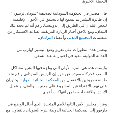
اللحظة الأخيرة.
قال مصدر في الحكومة السودانية لصحيفة "سودان تريبيون"
إن طائرة البشير لم يسمح لها بالتحليق في الأجواء الإقليمية
لبعض البلدان في الطريق إلى إندونيسيا، رغم أنه لم يحدد تلك
البلدان. ومع تلاحق أخبار الزيارة المرتقبة، تصاعد الاستنكار من
منظمات
المجتمع المدني
وأعضاء
البرلمان
.
وتعمل هذه التطورات على تعزيز وضع البشير كهارب من
العدالة الدولية، مقيد في اختياراته عند السفر.
وليست هذه هي المرة الأولى التي يواجه فيها البشير مشاكل
السفر، فحركته مقيدة عن حق. إن الرئيس السوداني واقع تحت
طائلة تصريحين بالاعتقال من
المحكمة الجنائية الدولية
، يحتويان
على تهم بالاعتداء غير المشروع على مدنيين، والقتل، وأعمال
الإبادة، والاغتصاب، ضمن انتهاكات أخرى.
وقرار مجلس الأمن التابع للأمم المتحدة، الذي أحال الوضع في
دارفور إلى المحكمة الجنائية الدولية، يلزم السودان بالتعاون مع