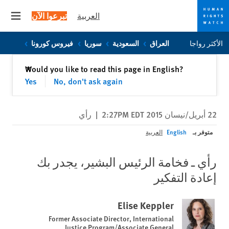
العربية
تبرعوا الآن
 menu
Skip
Skip
الأكثر رواجا
العراق
السعودية
سوريا
فيروس كورونا
to
to
cookie
main
إغلاق
Would you like to read this page in English?
✕
content
privacy
Yes
No, don't ask again
notice
22 أبريل/نيسان 2015 2:27PM EDT
|
رأي
متوفر بـ
English
العربية
رأي ـ فخامة الرئيس البشير، يجدر بك
إعادة التفكير
Elise Keppler
Former Associate Director, International
Justice Program/Associate General