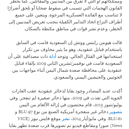
وممتلكاتهم أو التي لا تفرق بين المدنيين والمقاتلين. كما يحظر
القانون الهجمات التي تتسبب في سقوط ضحايا أو تلحق أضرارًا
لا تتناسب مع الفائدة العسكرية المرجوة. ويتعين على جميع
أطراف النزاع اتخاذ التدابير الكفيلة بتجنب تعريض المدنيين إلى
الخطر، وعدم نشر قوات في مناطق مكتظة بالسكان.
قالت هيومن رايتس ووتش إن السعودية قامت في السابق
باستخدام قنابل عنقودية، وهو ما يثير مخاوف من تكرار
استخدامها في القتال الحالي. وتوجد
أدلة
ذات مصداقية على أن
السعودية قامت في نوفمبر/تشرين الثاني 2009 بإلقاء قنابل
عنقودية على محافظة صعدة شمال اليمن أثناء مواجهات بين
الحوثيين والجيشين اليمني والسعودي.
أكدت عديد المصادر وجود بقايا لذخائر عنقودية عقب الغارات
الجوية التي نفذت في 2009، منها ذخائر صغيرة لم تنفجر. وفي
يوليو/تموز 2013، قام مختصون في إزالة الألغام من اليمن
ب
تصوير
ذخائر غير منفجرة أمريكية الصنع من نوع BLU-97 و
BLU-61. وفي مايو/أيار 2014،
نشر
موقع فايس نيوز (VICE
News) صورا ومقاطع فيديو تم تصويرها قرب صعدة تظهر بقايا