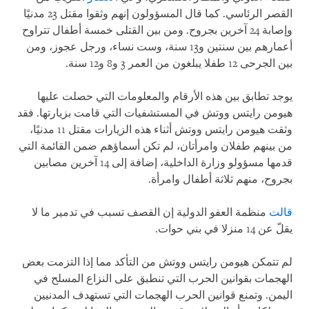
القصر الرئاسي. كما قال المسؤولون إنهم وثقوا مقتل 23 مدنيًا
وإصابة 24 آخرين بجروح. ومن بين القتلى خمسة أطفال تتراوح
أعمارهم بين سنتين و13 سنة، وست نساء، ورجل عجوز، ومن
بين الجرحى 12 طفلا يبلغون من العمر 3 و8 و12 سنة.
يوجد تطابق بين هذه الأرقام والمعلومات التي حصلت عليها
هيومن رايتس ووتش في المستشفيات التي قامت بزيارتها. فقد
وثقت هيومن رايتس ووتش أثناء هذه الزيارات مقتل 11 مدنيًا،
من بينهم طفلان وامرأتان، لم تكن أسماؤهم ضمن القائمة التي
قدمها مسؤولو وزارة الداخلية، إضافة إلى 14 آخرين مصابين
بجروح، منهم ثلاثة أطفال وامرأة.
قالت
منظمة العفو الدولية إن القصف تسبب في تدمير ما لا
يقلّ عن 14 منزلا في بني حوات.
لم تتمكن هيومن رايتس ووتش من التأكد مما إذا التزمت بعض
الهجمات بقوانين الحرب التي تنطبق على النزاع المسلح في
اليمن. وتمنع قوانين الحرب الهجمات التي تستهدف المدنيين