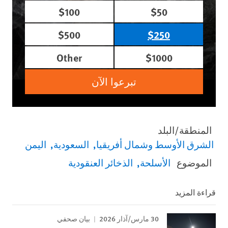
$100
$50
$500
$250
Other
$1000
تبرعوا الآن
المنطقة/البلد
الشرق الأوسط وشمال أفريقيا
السعودية
اليمن
الموضوع
الأسلحة
الذخائر العنقودية
قراءة المزيد
30 مارس/آذار 2026
بيان صحفي