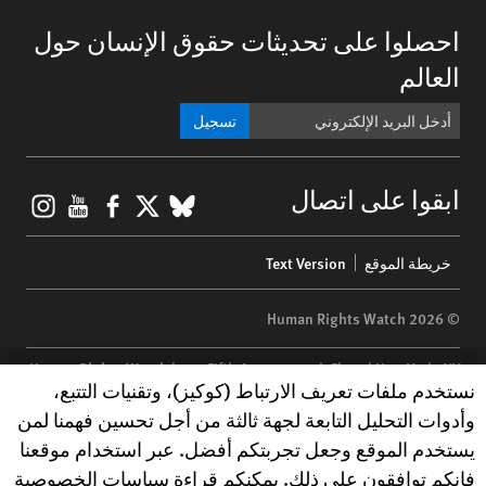
احصلوا على تحديثات حقوق الإنسان حول
العالم
تسجيل
gram
ouTube
Facebook
BlueSky
X
ابقوا على اتصال
Footer
خريطة الموقع
Text Version
menu
© 2026 Human Rights Watch
Human Rights Watch
| 350 Fifth Avenue, 34th Floor | New York,
NY
Human Rights Watch cookie preferences
نستخدم ملفات تعريف الارتباط (كوكيز)، وتقنيات التتبع،
10118-3299
USA
|
t
1.212.290.4700
وأدوات التحليل التابعة لجهة ثالثة من أجل تحسين فهمنا لمن
Human Rights Watch
is a 501(C)(3) nonprofit registered in the US
يستخدم الموقع وجعل تجربتكم أفضل. عبر استخدام موقعنا
under EIN: 13-2875808
فإنكم توافقون على ذلك. يمكنكم قراءة سياسات الخصوصية