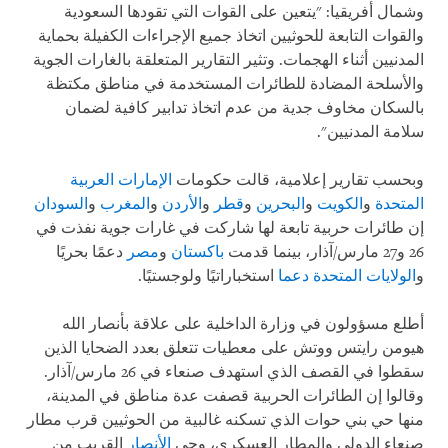
وشمال أفريقيا: "يتعين على القوات التي تقودها السعودية
والقوات التابعة للحوثيين اتخاذ جميع الإجراءات الكفيلة بحماية
المدنيين أثناء الهجمات. وتثير التقارير المتعلقة بالغارات الجوية
والأسلحة المضادة للطائرات المستخدمة في مناطق مكتظة
بالسكان مخاوف جدية من عدم اتخاذ تدابير كافية لضمان
سلامة المدنيين".
وبحسب تقارير إعلامية، قالت حكومات
الإمارات العربية
المتحدة
و
الكويت
و
البحرين
و
قطر
و
الأردن
و
المغرب
و
السودان
إن طائرات حربية تابعة لها شاركت في غارات جوية نفذت في
26 و27 مارس/آذار، بينما قدمت
باكستان
و
مصر
دعمًا بحريًا
و
الولايات المتحدة
دعما
استخباراتيًا ولوجستيًا.
أطلع مسؤولون في وزارة الداخلية على علاقة بأنصار الله
هيومن رايتس ووتش على معطيات تتعلق بعدد الضحايا الذين
سقطوا في القصف الذي استهدف صنعاء في 26 مارس/آذار.
وقالوا إن الطائرات الحربية قصفت عدة مناطق في المدينة،
منها حي بني حوات الذي تسكنه غالبية من الحوثيين قرب مطار
صنعاء الدولي والمطار العسكري، وحي
الأنصار
القريب من