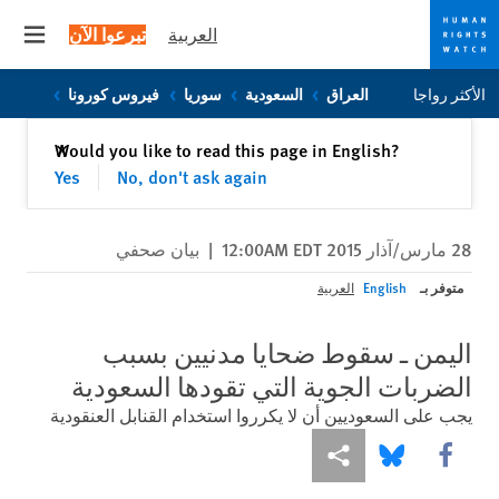
العربية
تبرعوا الآن
 menu
Skip
Skip
الأكثر رواجا
العراق
السعودية
سوريا
فيروس كورونا
to
to
cookie
main
إغلاق
Would you like to read this page in English?
✕
content
privacy
Yes
No, don't ask again
notice
28 مارس/آذار 2015 12:00AM EDT
|
بيان صحفي
متوفر بـ
English
العربية
اليمن ـ سقوط ضحايا مدنيين بسبب
الضربات الجوية التي تقودها السعودية
يجب على السعوديين أن لا يكرروا استخدام القنابل العنقودية
Share this via Facebook
Share this via مشاركة
Share this via Bluesky