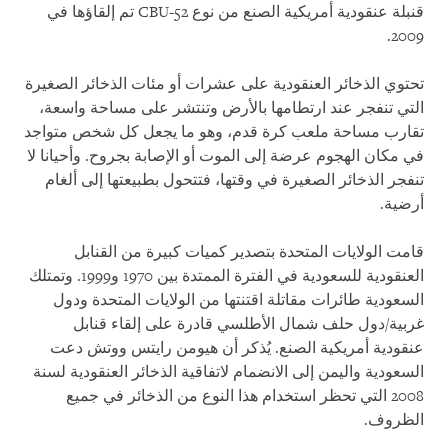
قنبلة عنقودية أمريكية الصنع من نوع CBU-52 تم إلقاؤها في
2009.
تحتوي الذخائر العنقودية على عشرات أو مئات الذخائر الصغيرة
التي تنفجر عند ارتطامها بالأرض وتنتشر على مساحة واسعة،
تقارب مساحة ملعب كرة قدم، وهو ما يجعل كل شخص متواجد
في مكان الهجوم عرضة إلى الموت أو الإصابة بجروح. وأحيانا لا
تنفجر الذخائر الصغيرة في وقتها، فتتحول بطبيعتها إلى ألغام
أرضية.
قامت الولايات المتحدة بتصدير كميات كبيرة من القنابل
العنقودية للسعودية في الفترة الممتدة بين 1970 و1999. وتمتلك
السعودية طائرات مقاتلة اقتنتها من الولايات المتحدة ودول
غربية/دول حلف شمال الأطلسي قادرة على إلقاء قنابل
عنقودية أمريكية الصنع. يُذكر أن هيومن رايتس ووتش دعت
السعودية واليمن إلى الانضمام لاتفاقية الذخائر العنقودية لسنة
2008 التي تحظر استخدام هذا النوع من الذخائر في جميع
الظروف.