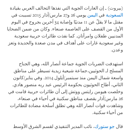
(بيروت) ـ إن الغارات الجوية التي نفذها التحالف العربي بقيادة
السعودية
في
اليمن
يومي 26 و27 مارس/آذار 2015 تسببت في
مقتل ما لا يقلّ عن 11 مدنيًا وإصابة 34 آخرين بجروح في اليوم
الأول من القصف على العاصمة صنعاء. وكان من ضمن الضحايا
المدنيين طفلان وامرأتان. كما نفذت طائرات حربية سعودية
وغير سعودية غارات على أهداف في مدن صعدة والحديدة وتعز
وعدن.
استهدفت الضربات الجوية جماعة أنصار الله، وهي الجناح
المسلح لـ الحوثيين،جماعة شيعية زيدية تسيطر على مناطق
واسعة شمال اليمن منذ سبتمبر/أيلول 2014. وفي يناير/كانون
الثاني، أطاح الحوثيون بحكومة الرئيس عبد ربه منصور هادي.
وخلصت هيومن رايتس ووتش إلى أن طائرات حربية قامت في
26 مارس/آذار بقصف مناطق سكنية في أحياء في صنعاء،
وشاهدت قوات أنصار الله وهي تطلق أسلحة مضادة للطائرات
من أحياء سكنية.
قال
جو ستورك
، نائب المدير التنفيذي لقسم الشرق الأوسط