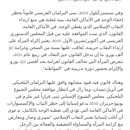
وفي سبتمبر/أيلول 2010، تبنى البرلمان الفرنسي قانوناً يحظر
إخفاء الوجه في الأماكن العامة، بنية مُعلنة هي منع ارتداء
النقاب الإسلامي الذي يغطي الوجه، في الأماكن العامة.
القانون، الذي تمت الموافقة عليه من قبل المجلس الدستوري
الفرنسي في أكتوبر/تشرين الأول 2010، يعتبر إكراه المرأة على
ارتداء النقاب جريمة، يُعاقب عليها بسنة من السجن وغرامة 30
ألف يورو. ما إن يدخل القانون حيز النفاذ، في ربيع عام 2011،
تتعرض المرأة التي تخالف القانون لغرامة بحد أقصى 150 يورو
والإلزام بحضور دورة تدريبية في "المواطنة".
وهناك قانون فيه قيود مشابهة وافق عليها البرلمان البلجيكي
في أبريل/نيسان، وما زال في انتظار موافقة مجلس الشيوخ
البلجيكي. مجلس الشيوخ الإسباني تبنى قراراً غير ملزم في
يونيو/حزيران 2010 يدعو إسبانيا إلى حظر الثياب والإكسسوارات
في الأماكن العامة التي تؤدي إلى تغطية الوجه بالكامل، بدعوى
أن أغلب إسبانيا تعتبر النقاب الإسلامي "تمييزي وضار ويتعارض
مع كرامة المرأة والمساواة الحقيقية والفعالة بين الرجل