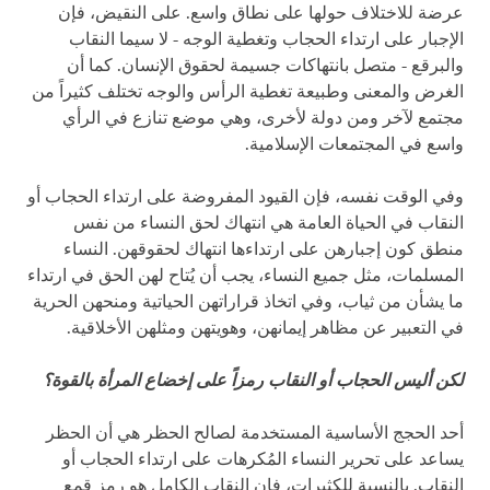
عرضة للاختلاف حولها على نطاق واسع. على النقيض، فإن
الإجبار على ارتداء الحجاب وتغطية الوجه - لا سيما النقاب
والبرقع - متصل بانتهاكات جسيمة لحقوق الإنسان. كما أن
الغرض والمعنى وطبيعة تغطية الرأس والوجه تختلف كثيراً من
مجتمع لآخر ومن دولة لأخرى، وهي موضع تنازع في الرأي
واسع في المجتمعات الإسلامية.
وفي الوقت نفسه، فإن القيود المفروضة على ارتداء الحجاب أو
النقاب في الحياة العامة هي انتهاك لحق النساء من نفس
منطق كون إجبارهن على ارتداءها انتهاك لحقوقهن. النساء
المسلمات، مثل جميع النساء، يجب أن يُتاح لهن الحق في ارتداء
ما يشأن من ثياب، وفي اتخاذ قراراتهن الحياتية ومنحهن الحرية
في التعبير عن مظاهر إيمانهن، وهويتهن ومثلهن الأخلاقية.
لكن أليس الحجاب أو النقاب رمزاً على إخضاع المرأة بالقوة؟
أحد الحجج الأساسية المستخدمة لصالح الحظر هي أن الحظر
يساعد على تحرير النساء المُكرهات على ارتداء الحجاب أو
النقاب. بالنسبة للكثيرات، فإن النقاب الكامل هو رمز قمع