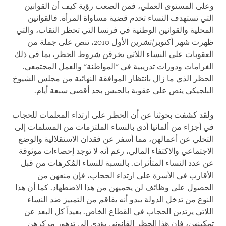
وعلى المستوى العملي، فمن الصعب رؤية كيف أن القوانين
التي تستهدف النساء تخدم قضية مساواة المرأة. فالقوانين
المحلية والقوانين الوطنية في فرنسا التي تحظر النقاب، والتي
ظهرت شهر أكتوبر/تشرين الأول 2010، تنص على جملة من
العقوبات على النساء اللاتي يخرقن شروط الحظر، بما في ذلك
الغرامات ودورات تدريبية في "المواطنة" والعمل المجتمعي.
الحظر الذي ما زال بانتظار الموافقة النهائية من مجلس الشيوخ
البلجيكي ينص على عقوبة بالحبس بحد أقصى سبعة أيام.
ولقد كشفت بحوثنا عن أن الحظر على ارتداء المعلمات للحجاب
في أجزاء من ألمانيا أدى بالنساء الملتزمات من المسلمات إلى
التخلي عن أعمالهن، مما أسفر عن فقدان الاستقلالية والوضع
الاجتماعي والاكتفاء المالي، رغم أنه لا توجد إحصاءات موثوقة
عن عدد النساء المتأثرات. بالنسبة للنساء المُكرهات من قبل
الأقارب في الأسرة على ارتداء الحجاب، فإن منعهن من
الحصول على وظائف لن يحميهن من هذا الاضطهاد. كما أن هذا
النوع من تدخل الدولة يبدو أنه يفاقم من التمييز ضد النساء
اللاتي يرتدين الحجاب في القطاع الخاص. بعيداً كل البعد عن
تمكينهن، فإن هذا الحظر القانوني يؤدي إلى تدهور مركزهن