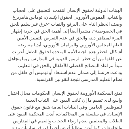
الهيئات الدولية لحقوق الإنسان انتقدت التضييق على الحجاب
والنقاب. المفوض الأوروبي لحقوق الإنسان، توماس هامربرغ
وصف الحظر التام على البرقع والنقاب "خرق غير سليم للحق
في الخصوصية"، مشيراً أيضاً إلى أهمية الحق في حرية إظهار
المرء لمظاهر دينه والحق في عدم التعرض للتمييز. الأمين
العام للمجلس الأوروبي والبرلمان الأوروبي، أبديا معارضة
أشكال الحظر هذه. لجنة الأمم المتحدة لحقوق الطفل أعربت
عن قلقها من أن حظر الرموز الدينية في المدارس ربما يتجاهل
مبدأ مراعاة المصالح الفضلى للأطفال والحق في التعليم،
ودعت فرنسا إلى ضمان عدم استبعاد أو تهميش أي طفل من
نظام التعليم المدرسي نتيجة للقوانين الفرنسية.
تمنح المحكمة الأوروبية لحقوق الإنسان الحكومات مجال اختيار
واسع لدى تقييم ما إن كانت القيود على الثياب الدينية
للموظفين العامين وفي البنايات العامة يتفق مع قانون حقوق
الإنسان. في سلسلة من المحاكمات، أيدت المحكمة القيود على
الطلاب والمعلمين بعدم ارتداء الحجاب والعمم في المدارس
والجامعات. كما أيدت مطلباً فُرض أخيراً في فرنسا، بأن ينزع