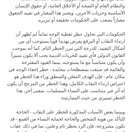
والنظام العام أو الصحة أو الأخلاق العامة، أو حقوق الإنسان
الأساسية وحريات الآخرين، ويعتبر هذا المعيار في تقييد الحقوق
معياراً يصعب على الحكومات تحقيقه أو تبريره.
الحكومات التي تحاول حظر تغطية الوجه تماماً لم تُظهر أن
ارتداء النقاب أو البرقع يفرض تهديداً قوياً يستوجب أي من
أشكال التقييد، للدرجة التي تبرر الحظر التام. كما أنه بموجب
القانون الدولي فأي تقييد للحريات الدينية يجب ألا يكون تمييزاً
وأن يكون متناسباً مع ما يستوجبه. بينما القيود المقترحة
والقائمة قد صيغت بمصطلحات محايدة - حظر إخفاء الوجه في
مكان عام - فإن الهدف المعلن والمنطق وراء هذا الحظر هو
اعتراض ارتداء النقاب الكامل، وهذا الحظر من المرجح أن يكون
له أثر غير متناسب على النساء المسلمات. بمعنى آخر، هذا
الحظر تمييزي من حيث الممارسة.
وبينما بعض الأسباب المذكورة للحظر على النقاب - الحاجة
للتأكد من هوية الشخص والحاجة لحماية النساء من القمع - قد
تكون مشروعة، فإن الرد بحظر تام وعلني، بما في ذلك عقاب