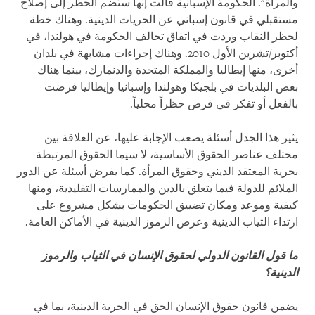
والمرأة". الحكومة الإسبانية قالت إنها ستضم الحظر إلى إصلاح
مستقبلي في قانون إسباني عن الحريات الدينية. وهناك خطة
لحظر النقاب وردت في اتفاق تحالف الحكومة في هولندا، في
أكتوبر/تشرين الأول 2010. وهناك إجراءات مشابهة في بلدان
أخرى، منها إيطاليا والمملكة المتحدة والدنمارك، بينما هناك
بعض البلديات في بلجيكا وهولندا وإسبانيا وإيطاليا فرضت
بالفعل أو تفكر في فرض حظراً محلياً.
يثير هذا الجدل أسئلة يصعب الإجابة عليها، عن العلاقة بين
مختلف عناصر الحقوق الأساسية، لا سيما الحقوق المرتبطة
بحرية المعتقد الديني وحقوق المرأة. كما يفرض أسئلة عن الدور
الملائم للدولة فيما يتعلق بالدين والممارسات التقليدية، ومنها
كيفية وموعد ومكان تضييق الحكومات بشكل مشروع على
ارتداء الثياب الدينية وعرض الرموز الدينية في الأماكن العامة.
ما قول القانون الدولي لحقوق الإنسان في الثياب والرموز
الدينية؟
يضمن قانون حقوق الإنسان الحق في الحرية الدينية، بما في