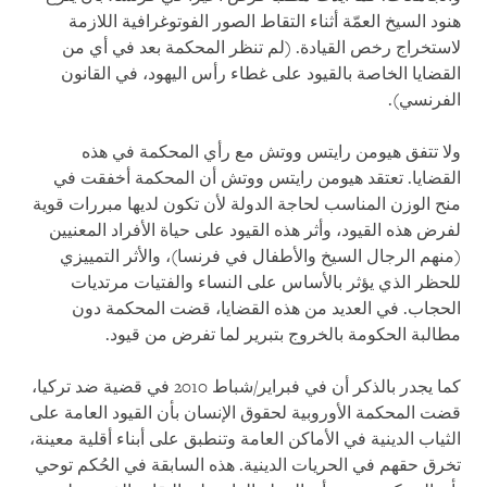
هنود السيخ العمّة أثناء التقاط الصور الفوتوغرافية اللازمة
لاستخراج رخص القيادة. (لم تنظر المحكمة بعد في أي من
القضايا الخاصة بالقيود على غطاء رأس اليهود، في القانون
الفرنسي).
ولا تتفق هيومن رايتس ووتش مع رأي المحكمة في هذه
القضايا. تعتقد هيومن رايتس ووتش أن المحكمة أخفقت في
منح الوزن المناسب لحاجة الدولة لأن تكون لديها مبررات قوية
لفرض هذه القيود، وأثر هذه القيود على حياة الأفراد المعنيين
(منهم الرجال السيخ والأطفال في فرنسا)، والأثر التمييزي
للحظر الذي يؤثر بالأساس على النساء والفتيات مرتديات
الحجاب. في العديد من هذه القضايا، قضت المحكمة دون
مطالبة الحكومة بالخروج بتبرير لما تفرض من قيود.
كما يجدر بالذكر أن في فبراير/شباط 2010 في قضية ضد تركيا،
قضت المحكمة الأوروبية لحقوق الإنسان بأن القيود العامة على
الثياب الدينية في الأماكن العامة وتنطبق على أبناء أقلية معينة،
تخرق حقهم في الحريات الدينية. هذه السابقة في الحُكم توحي