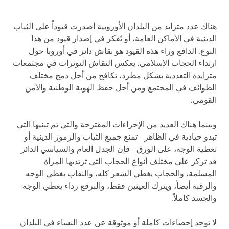
هناك عدد متزايد من البلدان الأوروبية أصدرت قيوداً على الثياب
الدينية في الأماكن العامة، أو تُفكر في إصدار قيود من هذا
النوع. الدافع وراء هذه القيود هو نقاش دائر في أوروبا حول
ارتداء الحجاب الإسلامي. يعكس النقاش التوترات في مجتمعات
متزايدة التعددية بشكل مطرد، تكافح من أجل دمج مختلف
الطوائف في المجتمع ومن أجل حفظ الهوية الوطنية والأمن
القومي.
وبينما هناك العديد من الإجراءات المقترحة والتي تم تبنيها التي
تبدو حيادية في الظاهر - تمنع جميع الثياب والرموز الدينية أو
تغطية الوجه، على الورق - فإن الجدل العام والسياسي الدائر
قد تركز على مختلف أنواع الحجاب التي ترتديها المرأة
المسلمة، والحجاب يغطي الشعر كله، والنقاب يغطي الوجه
والرقبة أيضاً، ويترك العينين فقط، والبرقع رداء يغطي الوجه
والجسد كاملاً.
لا توجد إحصاءات كاملة أو موثوقة عن عدد النساء في البلدان