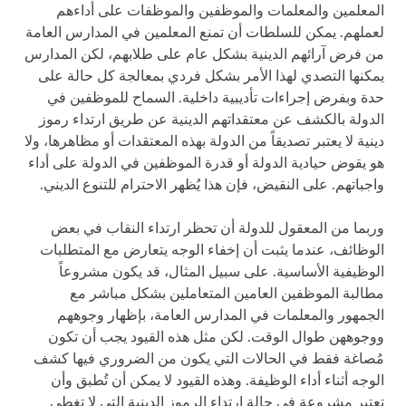
المعلمين والمعلمات والموظفين والموظفات على أداءهم
لعملهم. يمكن للسلطات أن تمنع المعلمين في المدارس العامة
من فرض آرائهم الدينية بشكل عام على طلابهم، لكن المدارس
يمكنها التصدي لهذا الأمر بشكل فردي بمعالجة كل حالة على
حدة وبفرض إجراءات تأديبية داخلية. السماح للموظفين في
الدولة بالكشف عن معتقداتهم الدينية عن طريق ارتداء رموز
دينية لا يعتبر تصديقاً من الدولة بهذه المعتقدات أو مظاهرها، ولا
هو يقوض حيادية الدولة أو قدرة الموظفين في الدولة على أداء
واجباتهم. على النقيض، فإن هذا يُظهر الاحترام للتنوع الديني.
وربما من المعقول للدولة أن تحظر ارتداء النقاب في بعض
الوظائف، عندما يثبت أن إخفاء الوجه يتعارض مع المتطلبات
الوظيفية الأساسية. على سبيل المثال، قد يكون مشروعاً
مطالبة الموظفين العامين المتعاملين بشكل مباشر مع
الجمهور والمعلمات في المدارس العامة، بإظهار وجوههم
ووجوههن طوال الوقت. لكن مثل هذه القيود يجب أن تكون
مُصاغة فقط في الحالات التي يكون من الضروري فيها كشف
الوجه أثناء أداء الوظيفة. وهذه القيود لا يمكن أن تُطبق وأن
تعتبر مشروعة في حالة ارتداء الرموز الدينية التي لا تغطي