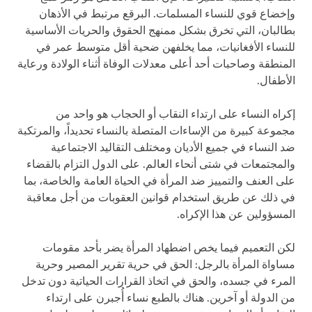
وإخضاع قوي للنساء المسلمات. البرقع مرتبط في الأذهان
بطالبان، التي تخرق بشكل ممنهج الحقوق والحريات الأساسية
للنساء الأفغانيات، مما يخلفهن ضحية أقل متوسط عمر في
المنطقة وصاحبات أحد أعلى معدلات الوفاة أثناء الولادة ورعاية
الأطفال.
إكراه النساء على ارتداء النقاب أو الحجاب هو واحد من
مجموعة كبيرة من الإساءات المتصلة بالنساء تحديداً، والمرتكبة
ضد النساء في جميع الأديان ومختلف التقاليد الاجتماعية
والمجتمعات في شتى أنحاء العالم. على الدول التزام بالقضاء
على العنف والتمييز ضد المرأة في الحياة العامة والخاصة، بما
في ذلك عن طريق استخدام قوانين العقوبات من أجل معاقبة
المسؤولين عن هذا الإكراه.
لكن التعميم فيما يخص اضطهاد المرأة يضر بأحد مقومات
مساواة المرأة بالرجل: الحق في حرية تقرير المصير وحرية
المرء في جسده، والحق في اتخاذ القرارات الحياتية دون تدخل
من الدولة أو آخرين. هناك بالطبع نساء أُجبرن على ارتداء