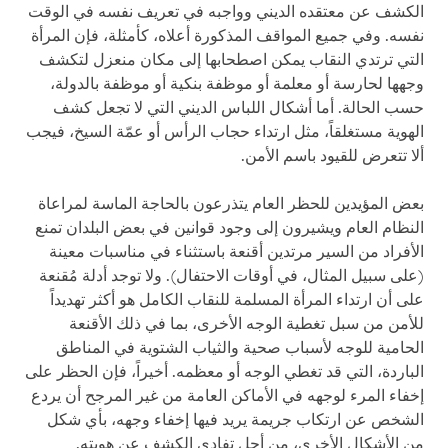
الكشف عن معتقده الديني وواجبه في تعريف نفسه في الوقت
نفسه. وفي جميع المواقف المذكورة أعلاه، كأمثلة، فإن المرأة
التي ترتدي النقاب يمكن اصطحابها إلى مكان منعزل لتكشف
وجهها لحارسة أو معلمة أو موظفة بنكية أو موظفة بالدولة،
حسب الحالة. أما أشكال اللباس الديني التي لا تجعل كشف
الهوية مستغلقاً، مثل ارتداء حجاب الرأس أو عمّة السيخ، فيجب
ألا تتعرض للقيود باسم الأمن.
بعض المؤيدين للحظر العام يتذرعون بالحاجة الماسة لمراعاة
النظام العام ويشيرون إلى وجود قوانين في بعض البلدان تمنع
الأفراد من السير مرتدين أقنعة باستثناء في مناسبات معينة
(على سبيل المثال، في أوقات الاحتفال). ولا توجد أدلة مُقنعة
على أن ارتداء المرأة المسلمة للنقاب الكامل هو أكثر تهديداً
للأمن من سبل تغطية الوجه الأخرى، بما في ذلك الأقنعة
الحامية للوجه لأسباب صحية والثياب الشتوية في المناطق
الباردة، التي قد تغطي الوجه أو معظمه. أخيراً، فإن الحظر على
إخفاء المرء لوجهه في الأماكن العامة من غير المرجح أن يردع
الشخص عن ارتكاب جريمة يريد فيها إخفاء وجهه، بأي شكل
من الأشكال الأخرى، من أجل تفادي الكشف عن هويته.