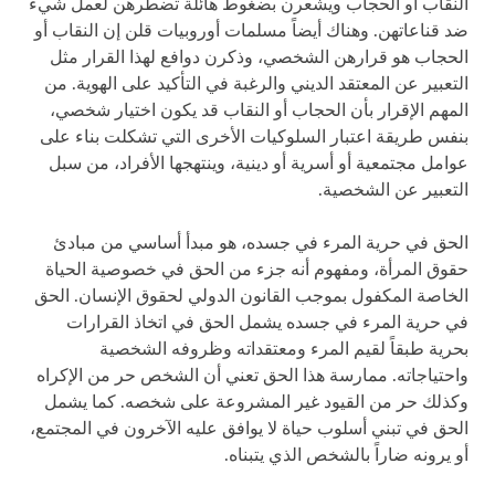
النقاب أو الحجاب ويشعرن بضغوط هائلة تضطرهن لعمل شيء
ضد قناعاتهن. وهناك أيضاً مسلمات أوروبيات قلن إن النقاب أو
الحجاب هو قرارهن الشخصي، وذكرن دوافع لهذا القرار مثل
التعبير عن المعتقد الديني والرغبة في التأكيد على الهوية. من
المهم الإقرار بأن الحجاب أو النقاب قد يكون اختيار شخصي،
بنفس طريقة اعتبار السلوكيات الأخرى التي تشكلت بناء على
عوامل مجتمعية أو أسرية أو دينية، وينتهجها الأفراد، من سبل
التعبير عن الشخصية.
الحق في حرية المرء في جسده، هو مبدأ أساسي من مبادئ
حقوق المرأة، ومفهوم أنه جزء من الحق في خصوصية الحياة
الخاصة المكفول بموجب القانون الدولي لحقوق الإنسان. الحق
في حرية المرء في جسده يشمل الحق في اتخاذ القرارات
بحرية طبقاً لقيم المرء ومعتقداته وظروفه الشخصية
واحتياجاته. ممارسة هذا الحق تعني أن الشخص حر من الإكراه
وكذلك حر من القيود غير المشروعة على شخصه. كما يشمل
الحق في تبني أسلوب حياة لا يوافق عليه الآخرون في المجتمع،
أو يرونه ضاراً بالشخص الذي يتبناه.