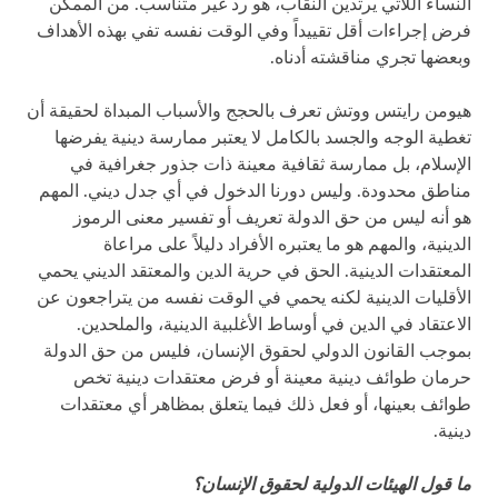
النساء اللاتي يرتدين النقاب، هو رد غير متناسب. من الممكن
فرض إجراءات أقل تقييداً وفي الوقت نفسه تفي بهذه الأهداف
وبعضها تجري مناقشته أدناه.
هيومن رايتس ووتش تعرف بالحجج والأسباب المبداة لحقيقة أن
تغطية الوجه والجسد بالكامل لا يعتبر ممارسة دينية يفرضها
الإسلام، بل ممارسة ثقافية معينة ذات جذور جغرافية في
مناطق محدودة. وليس دورنا الدخول في أي جدل ديني. المهم
هو أنه ليس من حق الدولة تعريف أو تفسير معنى الرموز
الدينية، والمهم هو ما يعتبره الأفراد دليلاً على مراعاة
المعتقدات الدينية. الحق في حرية الدين والمعتقد الديني يحمي
الأقليات الدينية لكنه يحمي في الوقت نفسه من يتراجعون عن
الاعتقاد في الدين في أوساط الأغلبية الدينية، والملحدين.
بموجب القانون الدولي لحقوق الإنسان، فليس من حق الدولة
حرمان طوائف دينية معينة أو فرض معتقدات دينية تخص
طوائف بعينها، أو فعل ذلك فيما يتعلق بمظاهر أي معتقدات
دينية.
ما قول الهيئات الدولية لحقوق الإنسان؟