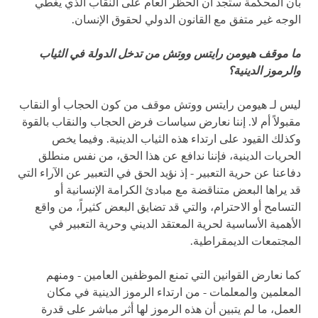
بأن المحكمة ستجد أن الحظر العام على النقاب الذي يغطي
الوجه غير متفق مع القانون الدولي لحقوق الإنسان.
ما موقف هيومن رايتس ووتش من تدخل الدولة في الثياب
والرموز الدينية؟
ليس لـ هيومن رايتس ووتش موقف من كون الحجاب أو النقاب
مقبولاً أم لا. إننا نعارض سياسات فرض الحجاب والنقاب بالقوة
وكذلك القيود على ارتداء هذه الثياب الدينية. وفيما يخص
الحريات الدينية، فإننا ندافع عن هذا الحق، من نفس منطلق
دفاعنا عن حرية التعبير - إذ نؤيد الحق في التعبير عن الآراء التي
قد يراها البعض متناقضة مع مبادئ الكرامة الإنسانية أو
التسامح أو الاحترام، والتي قد تضايق البعض كثيراً، من واقع
الأهمية الأساسية لحرية المعتقد الديني وحرية التعبير في
المجتمعات الديمقراطية.
كما نعارض القوانين التي تمنع الموظفين العامين - ومنهم
المعلمين والمعلمات - من ارتداء الرموز الدينية في مكان
العمل، ما لم يتبين أن هذه الرموز لها أثر مباشر على قدرة