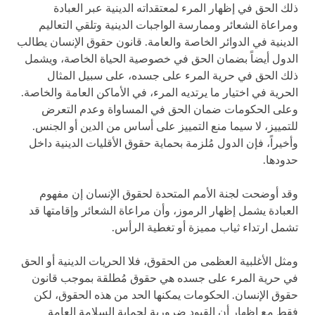
ذلك الحق في إظهار المرء لمعتقداته الدينية عبر العبادة
ومراعاة الشعائر وممارسة الواجبات الدينية وتلقي التعاليم
الدينية في الدوائر الخاصة والعامة. قانون حقوق الإنسان يطالب
الدول أيضاً بضمان الحق في خصوصية الحياة الخاصة، ويشمل
ذلك الحق في حرية المرء على جسده، على سبيل المثال
الحرية في اختيار ما يرتديه المرء، في الأماكن العامة والخاصة.
وعلى الحكومات ضمان الحق في المساواة وعدم التعرض
للتمييز، لا سيما منع التمييز على أساس من الدين أو الجنس.
وأخيراً، فإن الدول مُلزمة بحماية حقوق الأقليات الدينية داخل
حدودها.
وقد أوضحت لجنة الأمم المتحدة لحقوق الإنسان إن مفهوم
العبادة يشمل إظهار الرموز، وأن مراعاة الشعائر وإقامتها قد
تشمل ارتداء ثياب مميزة أو تغطية الرأس.
ومثل الأغلبية العظمى من الحقوق، فلا الحريات الدينية أو الحق
في حرية المرء على جسده هي حقوق مُطلقة بموجب قانون
حقوق الإنسان. الحكومات يمكنها الحد من هذه الحقوق، لكن
فقط مع إظهار أن القيود ضرورية لحماية السلامة العامة