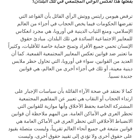
بفعلها هذا تعكس الوعي المجتمعي في تلك البلدان؟
ترفض هيومن رايتس ووتش الرأي القائل بأن القواعد التي
تفرضها الحكومات فيما يخص الحجاب في أجزاء من العالم
الإسلامي، ومنع الثياب الدينية في أوروبا، هي مجرد انعكاس
للمعايير الاجتماعية السائدة في تلك البلدان. مبادئ حقوق
الإنسان تحمي جميع الأفراد وتمنح حماية خاصة للأقليات، وكثيراً
ما تعتبر ضد قوانين تعكس المعايير المجتمعية القمعية. كما أن
العديد من القوانين، سواء في أوروبا، التي تحاول حظر ملابس
دينية معينة، أو تلك في أجزاء أخرى من العالم، هي قوانين
جديدة نسبياً.
كما لا نعتقد في صحة الآراء القائلة بأن سياسات الإجبار على
ارتداء الحجاب أو النقاب هي تعبير عن المفاهيم المجتمعية
المشتركة الخاصة بحفظ الأخلاق وأنها موازية للقوانين التي
تحظر العرى في الأماكن العامة. من المهم ملاحظة أن قوانين
الانضباط الأخلاقي التي تحظر العرى في الأماكن العامة هي
قوانين متبعة في جميع أنحاء العالم تقريباً، وليست متصلة بقيود
على حقوق أخرى ولا تؤدي إلى تقييد حقوق أخرى، وليست