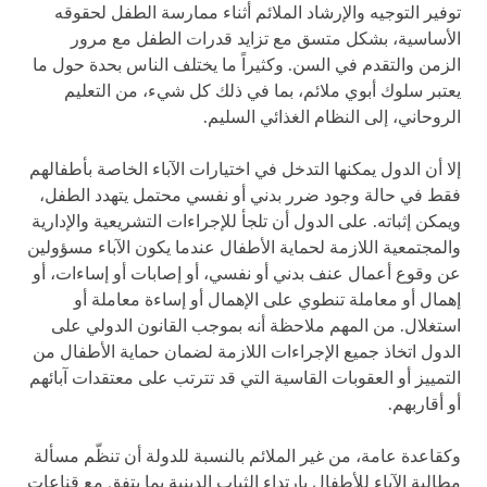
توفير التوجيه والإرشاد الملائم أثناء ممارسة الطفل لحقوقه
الأساسية، بشكل متسق مع تزايد قدرات الطفل مع مرور
الزمن والتقدم في السن. وكثيراً ما يختلف الناس بحدة حول ما
يعتبر سلوك أبوي ملائم، بما في ذلك كل شيء، من التعليم
الروحاني، إلى النظام الغذائي السليم.
إلا أن الدول يمكنها التدخل في اختيارات الآباء الخاصة بأطفالهم
فقط في حالة وجود ضرر بدني أو نفسي محتمل يتهدد الطفل،
ويمكن إثباته. على الدول أن تلجأ للإجراءات التشريعية والإدارية
والمجتمعية اللازمة لحماية الأطفال عندما يكون الآباء مسؤولين
عن وقوع أعمال عنف بدني أو نفسي، أو إصابات أو إساءات، أو
إهمال أو معاملة تنطوي على الإهمال أو إساءة معاملة أو
استغلال. من المهم ملاحظة أنه بموجب القانون الدولي على
الدول اتخاذ جميع الإجراءات اللازمة لضمان حماية الأطفال من
التمييز أو العقوبات القاسية التي قد تترتب على معتقدات آبائهم
أو أقاربهم.
وكقاعدة عامة، من غير الملائم بالنسبة للدولة أن تنظّم مسألة
مطالبة الآباء للأطفال بارتداء الثياب الدينية بما يتفق مع قناعات