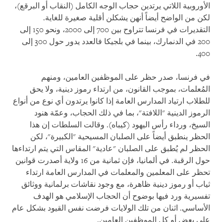
الأوروبية اللاتي يرتدين حجاب الوجه الكامل (النقاب أو البرقع)،
لكن من الواضح أيضاً أنهن يشكلن أقلية صغيرة للغاية.
التقديرات في فرنسا تتراوح بين 700 إلى 2000، ونحو 150 إلى
200 في الدنمارك، بينما في بلجيكا فالعدد يدور حول 300 إلى
400.
في فرنسا، صدر حظر على الموظفين العامين، ومنهم
المُعلمات، بموجب القانون، من ارتداء رموز دينية، ولا يحق
للطلاب ارتياد المدارس العامة إذا كانوا يرتدون أي نوع من أنواع
الرموز الدينية "اللافتة"، بما في ذلك الحجاب، وعمّة هنود
السيخ، ورداء رأس اليهود (كيباه). وقالت السلطات إن هذا
الحظر ينطبق أيضاً على الصلبان المسيحية "الكبيرة"، لكن
الحظر لم يُطبق على الصلبان "عادية" المقاس التي يتم ارتداءها
حول الرقبة. في ألمانيا، فإن ثمانية من 16 ولاية أصدرت قوانين
تحظر على المعلمين والمعلمات في المدارس العامة ارتداء
ثياب أو رموز دينية ظاهرة، مع وجود نقاشات برلمانية ووثائق
تفسيرية ورد فيها بوضوح أن الحجاب الإسلامي هو الهدف
الأساسي. اثنان من تلك الولايات فرضت نفس القيود بشكل عام
على بعض أو كل الموظفين العامين.