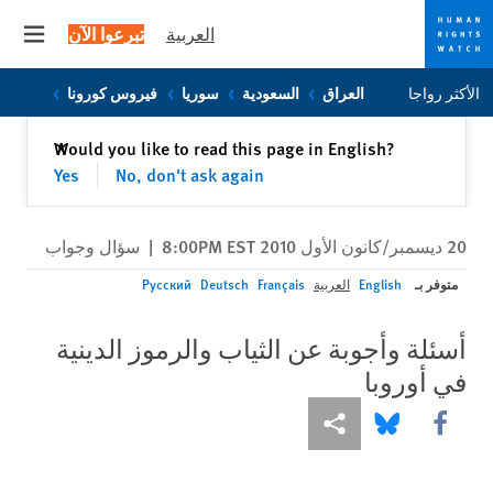
العربية
تبرعوا الآن
 menu
Skip
Skip
الأكثر رواجا
العراق
السعودية
سوريا
فيروس كورونا
to
to
cookie
main
إغلاق
Would you like to read this page in English?
✕
content
privacy
Yes
No, don't ask again
notice
20 ديسمبر/كانون الأول 2010 8:00PM EST
|
سؤال وجواب
متوفر بـ
English
العربية
Français
Deutsch
Русский
أسئلة وأجوبة عن الثياب والرموز الدينية
في أوروبا
Share this via Facebook
Share this via مشاركة
Share this via Bluesky