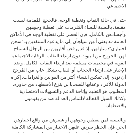
الاجتماعي.
حتى في حالة النقاب وتغطية الوجه، فالحجج المُقدمة ليست
مقنعة. بالنسبة للنساء المُلزمات على تغطية وجوههن
وأجسادهن بالكامل، فإن الحظر على تغطية الوجه في الأماكن
العامة قد يعني أنهن سيلجأن إلى ما يدعوه المنتقدين بـ "سجن
اختياري": منازلهن، إذ قد يرفض أقاربهن من الرجال السماح
لهن بالخروج من البيوت دون ارتداء النقاب. الرقابة الاجتماعية
القوية في مجتمعات مسلمة ضد ارتداء النقاب الكامل، وضد
الإجبار على ارتداء الحجاب أو النقاب بشكل عام، من المُرجح
أن تؤدي إلى تمكين النساء أكثر من القوانين والغرامات. إكراه
الدولة للأفراد وعقابها للضحايا لن ينزع الاضطهاد من جذوره.
المطلوب هو التعليم وإتاحة الدعم والتسهيلات الاقتصادية
وكذلك السبل الفعالة لالتماس العدالة ضد من يقومون
بالاضطهاد.
وبالنسبة لمن يغطين وجوههن أو شعرهن من واقع اختيارهن
الحر، فإن الحظر يفرض عليهن الاختيار بين المشاركة الكاملة