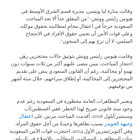
وقالت سارة ليا ويتسن، مديرة قسم الشرق الأوسط في
هيومن رايتس ووتش: "من المقلق جداً ألا تجد المباحث
السعودية حرجاً في اعتقال محامٍ لمطالبته بحقوق موكله،
وعلى قوات الأمن أن تحمي حقوق الأفراد في الاحتجاج
السلمي، لا أن تزج بهم إلى السجون".
وقامت هيومن رايتس ووتش بتوثيق حالات محتجزين رهن
احتجاز المباحث، ممن مضى عليهم أكثر من ثلاث سنوات دون
تهمةٍ أو محاكمة، رغم أن القانون السعودي ينص على تقديم
المحتجزين إلى المحاكمة، أو إطلاق سراحهم، خلال ستة أشهر
من توقيفهم.
وتعتبر المظاهرات العامة محظورة في السعودية رغم عدم
وجود سند قانوني صريح لهذا الحظر. ففي أغسطس/آب
وسبتمبر/أيلول 2006، أقدمت المباحث مرتين على
اعتقال
وجيهة الحويدر
بسبب تظاهرها وحيدةً من أجل حقوق المرأة.
وفي أكتوبر/تشرين الأول 2004، احتجزت قوات الأمن السعودية
مئات المتظاهرين المسالمين المطالبين بالإصلاح في الرياض