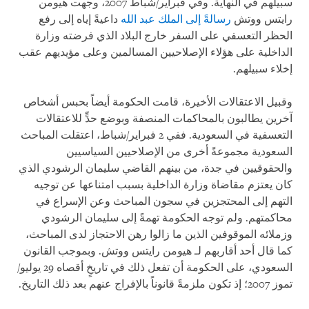
سبيلهم في النهاية. وفي فبراير/شباط 2007، وجهت هيومن
رايتس ووتش
رسالةً إلى الملك عبد الله
داعيةً إياه إلى رفع
الحظر التعسفي على السفر خارج البلاد الذي فرضته وزارة
الداخلية على هؤلاء الإصلاحيين المسالمين وعلى مؤيديهم عقب
إخلاء سبيلهم.
وقبيل الاعتقالات الأخيرة، قامت الحكومة أيضاً بحبس أشخاص
آخرين يطالبون بالمحاكمات المنصفة وبوضع حدٍّ للاعتقالات
التعسفية في السعودية. ففي 2 فبراير/شباط، اعتقلت المباحث
السعودية مجموعةً أخرى من الإصلاحيين السياسيين
والحقوقيين في جدة، من بينهم القاضي سليمان الرشودي الذي
كان يعتزم مقاضاة وزارة الداخلية بسبب امتناعها عن توجيه
التهم إلى المحتجزين في سجون المباحث وعن الإسراع في
محاكمتهم. ولم توجه الحكومة تهمةً إلى سليمان الرشودي
وزملائه الموقوفين الذين ما زالوا رهن الاحتجاز لدى المباحث،
كما قال أحد أقاربهم لـ هيومن رايتس ووتش. وبموجب القانون
السعودي، على الحكومة أن تفعل ذلك في تاريخٍ أقصاه 29 يوليو/
تموز 2007؛ إذ تكون ملزمةً قانوناً بالإفراج عنهم بعد ذلك التاريخ.