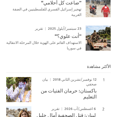
”ضاعت كل أحلامي“
تهجير إسرائيل القسري للفلسطينيين في الضفة
الغربية
23 سبتمبر/أيلول 2025
تقرير
”أنت علوي؟“
الاستهداف القائم على الهوية خلال المرحلة الانتقالية
في سوريا
الأكثر مشاهدة
12 نوفمبر/تشرين الثاني 2018
بيان
صحفي
باكستان: حرمان الفتيات من
التعليم
6 اغسطس/آب 2026
تقرير
لبنان: قتل الصحفية آمال خليل