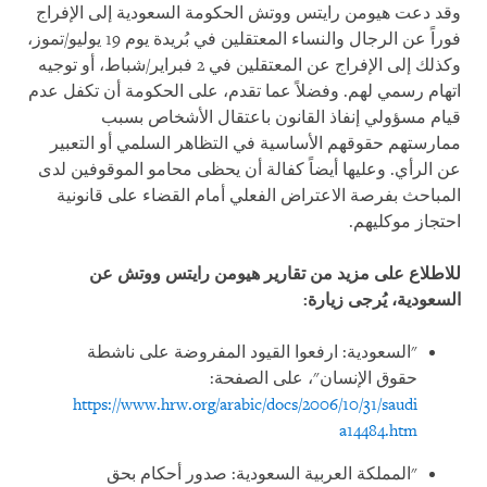
وقد دعت هيومن رايتس ووتش الحكومة السعودية إلى الإفراج
فوراً عن الرجال والنساء المعتقلين في بُريدة يوم 19 يوليو/تموز،
وكذلك إلى الإفراج عن المعتقلين في 2 فبراير/شباط، أو توجيه
اتهام رسمي لهم. وفضلاً عما تقدم، على الحكومة أن تكفل عدم
قيام مسؤولي إنفاذ القانون باعتقال الأشخاص بسبب
ممارستهم حقوقهم الأساسية في التظاهر السلمي أو التعبير
عن الرأي. وعليها أيضاً كفالة أن يحظى محامو الموقوفين لدى
المباحث بفرصة الاعتراض الفعلي أمام القضاء على قانونية
احتجاز موكليهم.
للاطلاع على مزيد من تقارير هيومن رايتس ووتش عن
السعودية، يُرجى زيارة:
"السعودية: ارفعوا القيود المفروضة على ناشطة
حقوق الإنسان"، على الصفحة:
https://www.hrw.org/arabic/docs/2006/10/31/saudi
a14484.htm
"المملكة العربية السعودية: صدور أحكام بحق