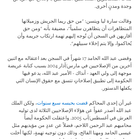
وجدة ومدنٍ أخرى.
وقالت سارة ليا ويتسن: "من حق ريما الجريش وزميلاتها
المتظاهرات أن يتظاهرن سلمياً"، مضيفة بأنه "ومن حق
أقاربهن في السجن أن تُوجه إليهم تهمة ارتكاب جريمة وأن
يُحاكموا، وإلا يتم إخلاء سبيلهم".
وقضى عبد الله الحامد 17 شهراً في السجن بعد اعتقاله مع اثنين
آخرين من الإصلاحيين في مارس/آذار 2004 بسبب كتابة عريضة
موجهة إلى ولي العهد - آنذاك - الأمير عبد الله، يدعو فيها
الحكومة إلى تطبيق إصلاحاتٍ تتسق مع حقوق الإنسان التي
يكفلها الدستور.
غير أن إحدى المحاكم
قضت بحبسه سبع سنوات
، ولكن الملك
عبد الله أصدر عفواً عن هؤلاء الإصلاحيين الثلاثة لدى توليه
العرش في أغسطس/آب 2005. واعتقلت الحكومة أيضاً
محاميهم عبد الرحمن اللاحم، فضلاً عن عددٍ من مؤيديهم مثل
عيسى الحامد ومهنا الفالح، وذلك دون توجيه تهمةٍ، لكنها أخلت