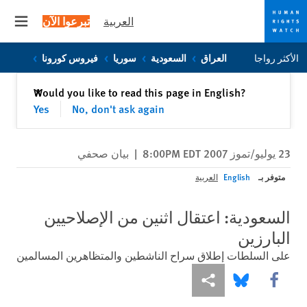
العربية
تبرعوا الآن
 menu
Skip
Skip
الأكثر رواجا
العراق
السعودية
سوريا
فيروس كورونا
to
to
cookie
main
إغلاق
Would you like to read this page in English?
✕
content
privacy
Yes
No, don't ask again
notice
23 يوليو/تموز 2007 8:00PM EDT
|
بيان صحفي
متوفر بـ
English
العربية
السعودية: اعتقال اثنين من الإصلاحيين
البارزين
على السلطات إطلاق سراح الناشطين والمتظاهرين المسالمين
Share this via Facebook
Share this via مشاركة
Share this via Bluesky