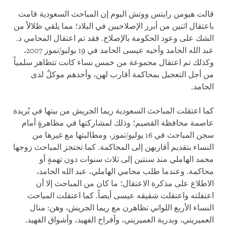
قالت هيومن رايتس ووتش اليوم إن المباحث السعودية قامت
باعتقال اثنين من أبرز الإصلاحيين في البلاد؛ مما يلقي ظلالاً من
الشك على وعود الحكومة بالإصلاح. فقد تم اعتقال المحامي د.
عبد الله الحامد وأخيه عيسى الحامد في 19 يوليو/تموز 2007،
وكذلك تم اعتقال مجموعة من خمس نساء كانت تتظاهر سلمياً
من أجل التعجيل بمحاكمة أقارب لهن، وأحدهم موكلٌ لدى
الحامد.
كما اعتقلت المباحث السعودية ريما الجريش من بيتها في بُريدة
عاصمة محافظة القصيم؛ وذلك لمشاركتها في مظاهرةٍ أمام
سجن المباحث في 16 يوليو/تموز، ومطالبتها مع غيرها من
النساء بتقديم أقاربهن إلى المحاكمة. كما تحتجز المباحث زوجها
محمد الهاملي منذ سنتين إلى ثلاث سنوات دون تهمةٍ أو
محاكمة. وعندما طلب محامي الهاملي، عبد الله الحامد،
الاطلاع على مذكرة الاعتقال؛ ما كان من المباحث إلا أن
اعتقلته واعتقلت شقيقه عيسى أيضاً. كما اعتقلت المباحث
النساء الأربع اللواتي تظاهرن مع ريما الجريش، وهن: منال
العميريني، وبدرية العميريني، وأفراح الفهيد، وأشواق الفهيد.