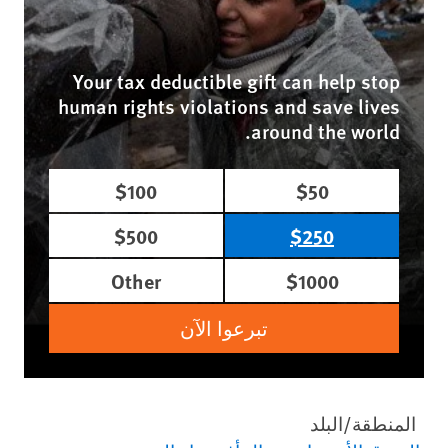
Your tax deductible gift can help stop
human rights violations and save lives
around the world.
$100
$50
$500
$250
Other
$1000
تبرعوا الآن
المنطقة/البلد